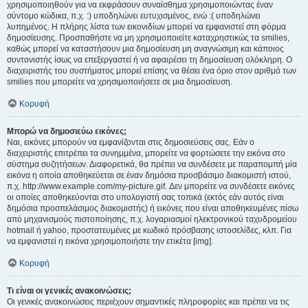
χρησιμοποιηθούν για να εκφράσουν συναίσθημα χρησιμοποιώντας έναν
σύντομο κώδικα, π.χ. :) υποδηλώνει ευτυχισμένος, ενώ :( υποδηλώνει
λυπημένος. Η πλήρης λίστα των εικονιδίων μπορεί να εμφανιστεί στη φόρμα
δημοσίευσης. Προσπαθήστε να μη χρησιμοποιείτε καταχρηστικώς τα smilies,
καθώς μπορεί να καταστήσουν μια δημοσίευση μη αναγνώσιμη και κάποιος
συντονιστής ίσως να επεξεργαστεί ή να αφαιρέσει τη δημοσίευση ολόκληρη. Ο
διαχειριστής του συστήματος μπορεί επίσης να θέσει ένα όριο στον αριθμό των
smilies που μπορείτε να χρησιμοποιήσετε σε μια δημοσίευση.
Κορυφή
Μπορώ να δημοσιεύω εικόνες;
Ναι, εικόνες μπορούν να εμφανίζονται στις δημοσιεύσεις σας. Εάν ο
διαχειριστής επιτρέπει τα συνημμένα, μπορείτε να φορτώσετε την εικόνα στο
σύστημα συζητήσεων. Διαφορετικά, θα πρέπει να συνδέσετε με παραπομπή μία
εικόνα η οποία αποθηκεύεται σε έναν δημόσια προσβάσιμο διακομιστή ιστού,
π.χ. http://www.example.com/my-picture.gif. Δεν μπορείτε να συνδέσετε εικόνες
οι οποίες αποθηκεύονται στο υπολογιστή σας τοπικά (εκτός εάν αυτός είναι
δημόσια προσπελάσιμος διακομιστής) ή εικόνες που είναι αποθηκευμένες πίσω
από μηχανισμούς πιστοποίησης, π.χ. λογαριασμοί ηλεκτρονικού ταχυδρομείου
hotmail ή yahoo, προστατευμένες με κωδικό πρόσβασης ιστοσελίδες, κλπ. Για
να εμφανιστεί η εικόνα χρησιμοποιήστε την ετικέτα [img].
Κορυφή
Τι είναι οι γενικές ανακοινώσεις;
Οι γενικές ανακοινώσεις περιέχουν σημαντικές πληροφορίες και πρέπει να τις