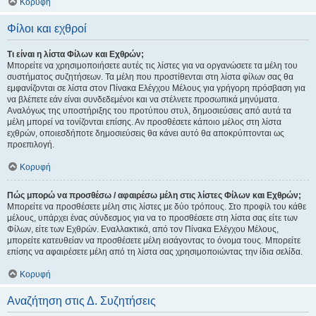
Κορυφή
Φίλοι και εχθροί
Τι είναι η λίστα Φίλων και Εχθρών;
Μπορείτε να χρησιμοποιήσετε αυτές τις λίστες για να οργανώσετε τα μέλη του
συστήματος συζητήσεων. Τα μέλη που προστίθενται στη λίστα φίλων σας θα
εμφανίζονται σε λίστα στον Πίνακα Ελέγχου Μέλους για γρήγορη πρόσβαση για
να βλέπετε εάν είναι συνδεδεμένοι και να στέλνετε προσωπικά μηνύματα.
Αναλόγως της υποστήριξης του προτύπου στυλ, δημοσιεύσεις από αυτά τα
μέλη μπορεί να τονίζονται επίσης. Αν προσθέσετε κάποιο μέλος στη λίστα
εχθρών, οποιεσδήποτε δημοσιεύσεις θα κάνει αυτό θα αποκρύπτονται ως
προεπιλογή.
Κορυφή
Πώς μπορώ να προσθέσω / αφαιρέσω μέλη στις λίστες Φίλων και Εχθρών;
Μπορείτε να προσθέσετε μέλη στις λίστες με δύο τρόπους. Στο προφίλ του κάθε
μέλους, υπάρχει ένας σύνδεσμος για να το προσθέσετε στη λίστα σας είτε των
Φίλων, είτε των Εχθρών. Εναλλακτικά, από τον Πίνακα Ελέγχου Μέλους,
μπορείτε κατευθείαν να προσθέσετε μέλη εισάγοντας το όνομα τους. Μπορείτε
επίσης να αφαιρέσετε μέλη από τη λίστα σας χρησιμοποιώντας την ίδια σελίδα.
Κορυφή
Αναζήτηση στις Δ. Συζητήσεις