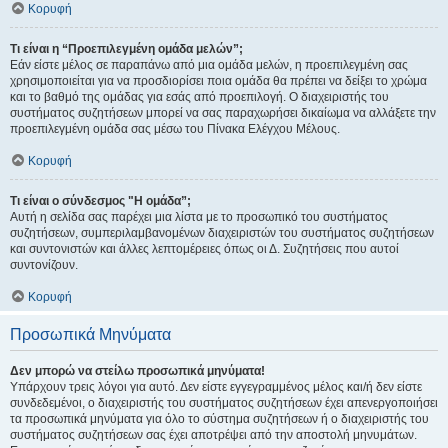
Κορυφή
Τι είναι η “Προεπιλεγμένη ομάδα μελών”;
Εάν είστε μέλος σε παραπάνω από μια ομάδα μελών, η προεπιλεγμένη σας
χρησιμοποιείται για να προσδιορίσει ποια ομάδα θα πρέπει να δείξει το χρώμα
και το βαθμό της ομάδας για εσάς από προεπιλογή. Ο διαχειριστής του
συστήματος συζητήσεων μπορεί να σας παραχωρήσει δικαίωμα να αλλάξετε την
προεπιλεγμένη ομάδα σας μέσω του Πίνακα Ελέγχου Μέλους.
Κορυφή
Τι είναι ο σύνδεσμος "Η ομάδα”;
Αυτή η σελίδα σας παρέχει μια λίστα με το προσωπικό του συστήματος
συζητήσεων, συμπεριλαμβανομένων διαχειριστών του συστήματος συζητήσεων
και συντονιστών και άλλες λεπτομέρειες όπως οι Δ. Συζητήσεις που αυτοί
συντονίζουν.
Κορυφή
Προσωπικά Μηνύματα
Δεν μπορώ να στείλω προσωπικά μηνύματα!
Υπάρχουν τρεις λόγοι για αυτό. Δεν είστε εγγεγραμμένος μέλος και/ή δεν είστε
συνδεδεμένοι, ο διαχειριστής του συστήματος συζητήσεων έχει απενεργοποιήσει
τα προσωπικά μηνύματα για όλο το σύστημα συζητήσεων ή ο διαχειριστής του
συστήματος συζητήσεων σας έχει αποτρέψει από την αποστολή μηνυμάτων.