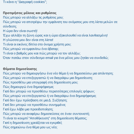
Τι κάνει η “Διαγραφή cookies”;
Προτιμήσεις μέλους και ρυθμίσεις
Πώς μπορώ να αλλάξω τις ρυθμίσεις μου;
Πώς μπορώ να αποτρέψω την εμφάνιση του ονόματος μου στη λίστα μελών σε
σύνδεση;
Η ώρα δεν είναι σωστή!
Έχω αλλάξει τη ζώνη ώρας και η ώρα εξακολουθεί να είναι λανθασμένη!
Η γλώσσα μου δεν είναι στη λίστα!
Τι είναι οι εικόνες δίπλα στο όνομα χρήστη μου;
Πώς μπορώ να εμφανίσω ένα άβαταρ;
Τι είναι ο βαθμός μου και πώς μπορώ να τον αλλάξω;
Όταν πατάω στον σύνδεσμο email για ένα μέλος μου ζητάει να συνδεθώ;
Θέματα δημοσίευσης
Πώς μπορώ να δημιουργήσω ένα νέο θέμα ή να δημοσιεύσω μια απάντηση;
Πώς μπορώ να επεξεργαστώ ή να διαγράψω μια δημοσίευση;
Πώς προσθέτω μια υπογραφή στη δημοσίευση μου;
Πώς δημιουργώ ένα δημοψήφισμα;
Γιατί δεν μπορώ να προσθέσω περισσότερες επιλογές ψήφων;
Πώς μπορώ να επεξεργαστώ ή να διαγράψω ένα δημοψήφισμα;
Γιατί δεν έχω πρόσβαση σε μια Δ. Συζήτηση;
Γιατί δεν μπορώ να προσθέσω συνημμένα;
Γιατί έχω λάβει μια προειδοποίηση;
Πώς μπορώ να αναφέρω δημοσιεύσεις σε έναν συντονιστή;
Τι είναι το κουμπί “Αποθήκευση” στη δημοσίευση θέματος;
Γιατί η δημοσίευση χρειάζεται να εγκριθεί;
Πώς σημειώνω ένα θέμα μου ως νέο;