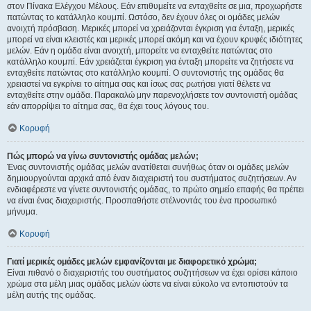
στον Πίνακα Ελέγχου Μέλους. Εάν επιθυμείτε να ενταχθείτε σε μια, προχωρήστε
πατώντας το κατάλληλο κουμπί. Ωστόσο, δεν έχουν όλες οι ομάδες μελών
ανοιχτή πρόσβαση. Μερικές μπορεί να χρειάζονται έγκριση για ένταξη, μερικές
μπορεί να είναι κλειστές και μερικές μπορεί ακόμη και να έχουν κρυφές ιδιότητες
μελών. Εάν η ομάδα είναι ανοιχτή, μπορείτε να ενταχθείτε πατώντας στο
κατάλληλο κουμπί. Εάν χρειάζεται έγκριση για ένταξη μπορείτε να ζητήσετε να
ενταχθείτε πατώντας στο κατάλληλο κουμπί. Ο συντονιστής της ομάδας θα
χρειαστεί να εγκρίνει το αίτημα σας και ίσως σας ρωτήσει γιατί θέλετε να
ενταχθείτε στην ομάδα. Παρακαλώ μην παρενοχλήσετε τον συντονιστή ομάδας
εάν απορρίψει το αίτημα σας, θα έχει τους λόγους του.
Κορυφή
Πώς μπορώ να γίνω συντονιστής ομάδας μελών;
Ένας συντονιστής ομάδας μελών ανατίθεται συνήθως όταν οι ομάδες μελών
δημιουργούνται αρχικά από έναν διαχειριστή του συστήματος συζητήσεων. Αν
ενδιαφέρεστε να γίνετε συντονιστής ομάδας, το πρώτο σημείο επαφής θα πρέπει
να είναι ένας διαχειριστής. Προσπαθήστε στέλνοντάς του ένα προσωπικό
μήνυμα.
Κορυφή
Γιατί μερικές ομάδες μελών εμφανίζονται με διαφορετικό χρώμα;
Είναι πιθανό ο διαχειριστής του συστήματος συζητήσεων να έχει ορίσει κάποιο
χρώμα στα μέλη μιας ομάδας μελών ώστε να είναι εύκολο να εντοπιστούν τα
μέλη αυτής της ομάδας.