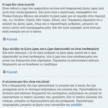
Η ώρα δεν είναι σωστή!
Είναι πιθανό η ώρα που εμφανίζεται να είναι από διαφορετική ζώνης ώρας από
αυτή στην οποία βρίσκεστε. Εάν αυτή είναι η περίπτωση, επισκεφθείτε τον
Πίνακα Ελέγχου Μέλους και αλλάξτε τη ζώνη ώρας για να ταιριάζει στην περιοχή
σας, π.χ. Λονδίνο, Παρίσι, Νέα Υόρκη, Σίδνεϋ, κλπ. Παρακαλώ σημειώστε ότι η
αλλαγή της ζώνης ώρας, όπως και οι περισσότερες ρυθμίσεις, μπορούν να
γίνουν μόνον από εγγεγραμμένα μέλη. Εάν δεν έχετε εγγραφεί, αυτή είναι μια
καλή ευκαιρία για να το κάνετε.
Κορυφή
Έχω αλλάξει τη ζώνη ώρας και η ώρα εξακολουθεί να είναι λανθασμένη!
Εάν είστε σίγουρος (-η) ότι έχετε ρυθμίσει τη ζώνη ώρας σωστά και η ώρα
εξακολουθεί να είναι λανθασμένη, τότε ή ώρα που είναι αποθηκευμένη στο
ρολόι του διακομιστή είναι εσφαλμένη. Παρακαλώ να ειδοποιήσετε κάποιον
διαχειριστή για να διορθώσει το πρόβλημα.
Κορυφή
Η γλώσσα μου δεν είναι στη λίστα!
Είτε ο διαχειριστής δεν έχει εγκαταστήσει τη γλώσσα σας ή κανείς δεν έχει
μεταφράσει αυτό το σύστημα συζητήσεων στη γλώσσα σας. Προσπαθήστε να
ζητήσετε από κάποιον διαχειριστή του συστήματος συζητήσεων αν μπορεί να
εγκαταστήσει το πακέτο γλώσσας που χρειάζεστε. Εάν το πακέτο γλώσσας δεν
υπάρχει, μπορείτε να δημιουργήσετε μια νέα μετάφραση. Περισσότερες
πληροφορίες μπορείτε να βρείτε στην ιστοσελίδα του
phpBB
®.