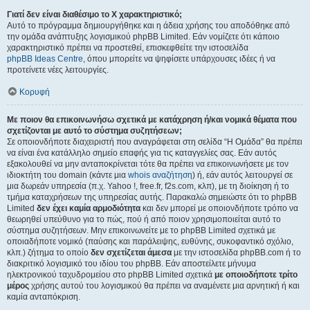
Γιατί δεν είναι διαθέσιμο το Χ χαρακτηριστικό;
Αυτό το πρόγραμμα δημιουργήθηκε και η άδεια χρήσης του αποδόθηκε από
την ομάδα ανάπτυξης λογισμικού phpBB Limited. Εάν νομίζετε ότι κάποιο
χαρακτηριστικό πρέπει να προστεθεί, επισκεφθείτε την ιστοσελίδα
phpBB Ideas Centre
, όπου μπορείτε να ψηφίσετε υπάρχουσες ιδέες ή να
προτείνετε νέες λειτουργίες.
Κορυφή
Με ποιον θα επικοινωνήσω σχετικά με κατάχρηση ή/και νομικά θέματα που
σχετίζονται με αυτό το σύστημα συζητήσεων;
Σε οποιονδήποτε διαχειριστή που αναγράφεται στη σελίδα “Η Ομάδα” θα πρέπει
να είναι ένα κατάλληλο σημείο επαφής για τις καταγγελίες σας. Εάν αυτός
εξακολουθεί να μην ανταποκρίνεται τότε θα πρέπει να επικοινωνήσετε με τον
ιδιοκτήτη του domain (κάντε μια
whois αναζήτηση
) ή, εάν αυτός λειτουργεί σε
μια δωρεάν υπηρεσία (π.χ. Yahoo !, free.fr, f2s.com, κλπ), με τη διοίκηση ή το
τμήμα καταχρήσεων της υπηρεσίας αυτής. Παρακαλώ σημειώστε ότι το phpBB
Limited
δεν έχει καμία αρμοδιότητα
και δεν μπορεί με οποιονδήποτε τρόπο να
θεωρηθεί υπεύθυνο για το πώς, πού ή από ποιον χρησιμοποιείται αυτό το
σύστημα συζητήσεων. Μην επικοινωνείτε με το phpBB Limited σχετικά με
οποιαδήποτε νομικό (παύσης και παράλειψης, ευθύνης, συκοφαντικό σχόλιο,
κλπ.) ζήτημα το οποίο
δεν σχετίζεται άμεσα
με την ιστοσελίδα phpBB.com ή το
διακριτικό λογισμικό του ιδίου του phpBB. Εάν αποστείλετε μήνυμα
ηλεκτρονικού ταχυδρομείου στο phpBB Limited σχετικά
με οποιοδήποτε τρίτο
μέρος
χρήσης αυτού του λογισμικού θα πρέπει να αναμένετε μια αρνητική ή και
καμία ανταπόκριση.