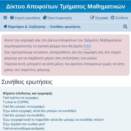
Δίκτυο Αποφοίτων Τμήματος Μαθηματικών
Συχνές ερωτήσεις
Όροι Συμμετοχής
Εγγραφή
Σύνδεση
Α
Ευρετήριο Δ. Συζήτησης
Συνήθεις ερωτήσεις
ν
Κάντε την εγγραφή σας στο Δίκτυο Αποφοίτων του Τμήματος Μαθηματικών
α
συμπληρώνοντας τη σχετική φόρμα που θα βρείτε
ΕΔΩ
.
ζ
Σας προτρέπουμε να κάνετε, επιπρόσθετα, και την εγγραφή σας στο παρόν
ή
φόρουμ για να λαμβάνετε μέρος στις συζητήσεις των μελών.
τ
Παρόλα αυτά, μπορείτε να είστε μέλος του Δικτύου Αποφοίτων χωρίς να είστε
η
μέλος του παρόντος φόρουμ.
σ
Συνήθεις ερωτήσεις
η
Θέματα σύνδεσης και εγγραφής
Γιατί πρέπει να εγγραφώ;
Τι είναι το COPPA;
Γιατί δεν μπορώ να εγγραφώ;
Έχω κάνει εγγραφή, αλλά δεν μπορώ να συνδεθώ!
Γιατί δεν μπορώ να συνδεθώ;
Έχω εγγραφεί κατά το παρελθόν αλλά δεν μπορώ να συνδεθώ πλέον!
Έχω ξεχάσει τον κωδικό μου!
Γιατί αποσυνδέομαι αυτόματα;