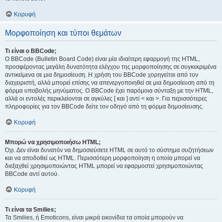
Κορυφή
Μορφοποίηση και τύποι θεμάτων
Τι είναι ο BBCode;
Ο BBCode (Bulletin Board Code) είναι μία ιδιαίτερη εφαρμογή της HTML,
προσφέροντας μεγάλη δυνατότητα ελέγχου της μορφοποίησης σε συγκεκριμένα
αντικείμενα σε μια δημοσίευση. Η χρήση του BBCode χορηγείται από τον
διαχειριστή, αλλά μπορεί επίσης να απενεργοποιηθεί σε μια δημοσίευση από τη
φόρμα υποβολής μηνύματος. Ο BBCode έχει παρόμοια σύνταξη με την HTML,
αλλά οι εντολές περικλείονται σε αγκύλες [ και ] αντί < και >. Για περισσότερες
πληροφορίες για τον BBCode δείτε τον οδηγό από τη φόρμα δημοσίευσης.
Κορυφή
Μπορώ να χρησιμοποιήσω HTML;
Όχι. Δεν είναι δυνατόν να δημοσιεύσετε HTML σε αυτό το σύστημα συζητήσεων
και να αποδοθεί ως HTML. Περισσότερη μορφοποίηση η οποία μπορεί να
διεξαχθεί χρησιμοποιώντας HTML μπορεί να εφαρμοστεί χρησιμοποιώντας
BBCode αντί αυτού.
Κορυφή
Τι είναι τα Smilies;
Τα Smilies, ή Emoticons, είναι μικρά εικονίδια τα οποία μπορούν να