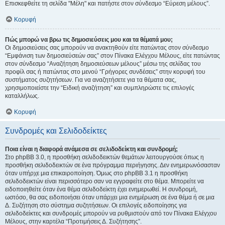
Επισκεφθείτε τη σελίδα "Μέλη" και πατήστε στον σύνδεσμο “Εύρεση μέλους”.
Κορυφή
Πώς μπορώ να βρω τις δημοσιεύσεις μου και τα θέματά μου;
Οι δημοσιεύσεις σας μπορούν να ανακτηθούν είτε πατώντας στον σύνδεσμο
“Εμφάνιση των δημοσιεύσεών σας” στον Πίνακα Ελέγχου Μέλους, είτε πατώντας
στον σύνδεσμο “Αναζήτηση δημοσιεύσεων μέλους” μέσω της σελίδας του
προφίλ σας ή πατώντας στο μενού “Γρήγορες συνδέσεις” στην κορυφή του
συστήματος συζητήσεων. Για να αναζητήσετε για τα θέματα σας,
χρησιμοποιείστε την “Ειδική αναζήτηση” και συμπληρώστε τις επιλογές
καταλλήλως.
Κορυφή
Συνδρομές και Σελιδοδείκτες
Ποια είναι η διαφορά ανάμεσα σε σελιδοδείκτη και συνδρομή;
Στο phpBB 3.0, η προσθήκη σελιδοδεικτών θεμάτων λειτουργούσε όπως η
προσθήκη σελιδοδεικτών σε ένα πρόγραμμα περιήγησης. Δεν ενημερωνόσασταν
όταν υπήρχε μια επικαιροποίηση. Όμως στο phpBB 3.1 η προσθήκη
σελιδοδεικτών είναι περισσότερο σαν να εγγραφείτε στο θέμα. Μπορείτε να
ειδοποιηθείτε όταν ένα θέμα σελιδοδείκτη έχει ενημερωθεί. Η συνδρομή,
ωστόσο, θα σας ειδοποιήσει όταν υπάρχει μια ενημέρωση σε ένα θέμα ή σε μια
Δ. Συζήτηση στο σύστημα συζητήσεων. Οι επιλογές ειδοποίησης για
σελιδοδείκτες και συνδρομές μπορούν να ρυθμιστούν από τον Πίνακα Ελέγχου
Μέλους, στην καρτέλα “Προτιμήσεις Δ. Συζήτησης”.