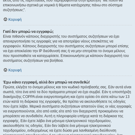
εκτός από τις περιπτώσεις που περιγράφονται στην ερώτηση “Με ποιόν θα
επικοινωνήσω σχετικά με νομικά ή θέματα κατάχρησης πάνω στο σύστημα
συζητήσεων;”.
Κορυφή
Γιατί δεν μπορώ να εγγραφώ;
Είναι πιθανόν κάποιος διαχειριστής του συστήματος συζητήσεων να έχει
απενεργοποιήσει τις εγγραφές για να αποτρέψει νέους επισκέπτες να
εγγραφούν. Κάποιος διαχειριστής του συστήματος συζητήσεων μπορεί επίσης
να έχει αποκλείσει την IP διεύθυνσή σας ή να μην επιτρέπει το όνομα μέλους
που προσπαθείτε να καταχωρίσετε. Επικοινωνήστε με κάποιον διαχειριστή του
συστήματος συζητήσεων για βοήθεια.
Κορυφή
Έχω κάνει εγγραφή, αλλά δεν μπορώ να συνδεθώ!
Πρώτα, ελέγξτε το όνομα μέλους και τον κωδικό πρόσβασής σας. Εάν αυτά είναι
σωστά, τότε ένα από τα δύο πράγματα μπορεί να έχει συμβεί. Εάν η υποστήριξη
διακήρυξης COPPA είναι ενεργοποιημένη και έχετε ορίσει ότι είστε κάτω των 13
ετών κατά τη διάρκεια της εγγραφής, θα πρέπει να ακολουθήσετε τις οδηγίες
που έχετε λάβει. Μερικά συστήματα συζητήσεων απαιτούν όλες οι νέες εγγραφές
να ενεργοποιούνται, είτε από εσάς είτε από τον διαχειριστή προκειμένου να
μπορέσετε να συνδεθείτε. Αυτή η πληροφορία υπήρχε κατά τη διάρκεια της
εγγραφής. Εάν έχετε λάβει ένα μήνυμα ηλεκτρονικού ταχυδρομείου,
ακολουθήστε τις οδηγίες. Εάν δεν λάβετε ένα μήνυμα ηλεκτρονικού
ταχυδρομείου, ενδεχομένως να έχετε δώσει μια λανθασμένη διεύθυνση