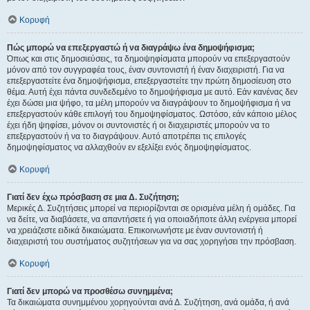
Κορυφή
Πώς μπορώ να επεξεργαστώ ή να διαγράψω ένα δημοψήφισμα;
Όπως και στις δημοσιεύσεις, τα δημοψηφίσματα μπορούν να επεξεργαστούν
μόνον από τον συγγραφέα τους, έναν συντονιστή ή έναν διαχειριστή. Για να
επεξεργαστείτε ένα δημοψήφισμα, επεξεργαστείτε την πρώτη δημοσίευση στο
θέμα. Αυτή έχει πάντα συνδεδεμένο το δημοψήφισμα με αυτό. Εάν κανένας δεν
έχει δώσει μια ψήφο, τα μέλη μπορούν να διαγράψουν το δημοψήφισμα ή να
επεξεργαστούν κάθε επιλογή του δημοψηφίσματος. Ωστόσο, εάν κάποιο μέλος
έχει ήδη ψηφίσει, μόνον οι συντονιστές ή οι διαχειριστές μπορούν να το
επεξεργαστούν ή να το διαγράψουν. Αυτό αποτρέπει τις επιλογές
δημοψηφίσματος να αλλαχθούν εν εξελίξει ενός δημοψηφίσματος.
Κορυφή
Γιατί δεν έχω πρόσβαση σε μια Δ. Συζήτηση;
Μερικές Δ. Συζητήσεις μπορεί να περιορίζονται σε ορισμένα μέλη ή ομάδες. Για
να δείτε, να διαβάσετε, να απαντήσετε ή για οποιαδήποτε άλλη ενέργεια μπορεί
να χρειάζεστε ειδικά δικαιώματα. Επικοινωνήστε με έναν συντονιστή ή
διαχειριστή του συστήματος συζητήσεων για να σας χορηγήσει την πρόσβαση.
Κορυφή
Γιατί δεν μπορώ να προσθέσω συνημμένα;
Τα δικαιώματα συνημμένου χορηγούνται ανά Δ. Συζήτηση, ανά ομάδα, ή ανά