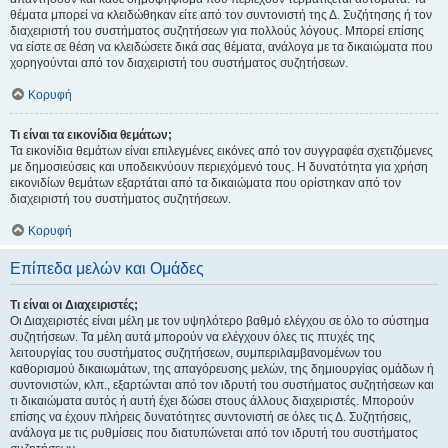
θέματα μπορεί να κλειδώθηκαν είτε από τον συντονιστή της Δ. Συζήτησης ή τον
διαχειριστή του συστήματος συζητήσεων για πολλούς λόγους. Μπορεί επίσης
να είστε σε θέση να κλειδώσετε δικά σας θέματα, ανάλογα με τα δικαιώματα που
χορηγούνται από τον διαχειριστή του συστήματος συζητήσεων.
Κορυφή
Τι είναι τα εικονίδια θεμάτων;
Τα εικονίδια θεμάτων είναι επιλεγμένες εικόνες από τον συγγραφέα σχετιζόμενες
με δημοσιεύσεις και υποδεικνύουν περιεχόμενό τους. Η δυνατότητα για χρήση
εικονιδίων θεμάτων εξαρτάται από τα δικαιώματα που ορίστηκαν από τον
διαχειριστή του συστήματος συζητήσεων.
Κορυφή
Επίπεδα μελών και Ομάδες
Τι είναι οι Διαχειριστές;
Οι Διαχειριστές είναι μέλη με τον υψηλότερο βαθμό ελέγχου σε όλο το σύστημα
συζητήσεων. Τα μέλη αυτά μπορούν να ελέγχουν όλες τις πτυχές της
λειτουργίας του συστήματος συζητήσεων, συμπεριλαμβανομένων του
καθορισμού δικαιωμάτων, της απαγόρευσης μελών, της δημιουργίας ομάδων ή
συντονιστών, κλπ., εξαρτώνται από τον ιδρυτή του συστήματος συζητήσεων και
τι δικαιώματα αυτός ή αυτή έχει δώσει στους άλλους διαχειριστές. Μπορούν
επίσης να έχουν πλήρεις δυνατότητες συντονιστή σε όλες τις Δ. Συζητήσεις,
ανάλογα με τις ρυθμίσεις που διατυπώνεται από τον ιδρυτή του συστήματος