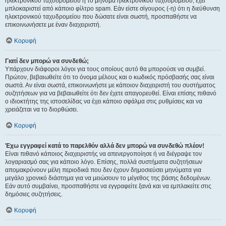
ηλεκτρονικού ταχυδρομείου ή το μήνυμα ηλεκτρονικού ταχυδρομείου, έχει
μπλοκαριστεί από κάποιο φίλτρο spam. Εάν είστε σίγουρος (-η) ότι η διεύθυνση
ηλεκτρονικού ταχυδρομείου που δώσατε είναι σωστή, προσπαθήστε να
επικοινωνήσετε με έναν διαχειριστή.
Κορυφή
Γιατί δεν μπορώ να συνδεθώ;
Υπάρχουν διάφοροι λόγοι για τους οποίους αυτό θα μπορούσε να συμβεί.
Πρώτον, βεβαιωθείτε ότι το όνομα μέλους και ο κωδικός πρόσβασής σας είναι
σωστά. Αν είναι σωστά, επικοινωνήστε με κάποιον διαχειριστή του συστήματος
συζητήσεων για να βεβαιωθείτε ότι δεν έχετε απαγορευθεί. Είναι επίσης πιθανό
ο ιδιοκτήτης της ιστοσελίδας να έχει κάποιο σφάλμα στις ρυθμίσεις και να
χρειάζεται να το διορθώσει.
Κορυφή
Έχω εγγραφεί κατά το παρελθόν αλλά δεν μπορώ να συνδεθώ πλέον!
Είναι πιθανό κάποιος διαχειριστής να απενεργοποίησε ή να διέγραψε τον
λογαριασμό σας για κάποιο λόγο. Επίσης, πολλά συστήματα συζητήσεων
απομακρύνουν μέλη περιοδικά που δεν έχουν δημοσιεύσει μηνύματα για
μεγάλο χρονικό διάστημα για να μειώσουν το μέγεθος της βάσης δεδομένων.
Εάν αυτό συμβαίνει, προσπαθήστε να εγγραφείτε ξανά και να εμπλακείτε στις
δημόσιες συζητήσεις.
Κορυφή