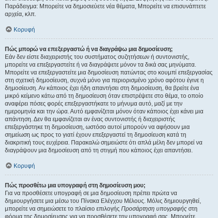
Παράδειγμα: Μπορείτε να δημοσιεύετε νέα θέματα, Μπορείτε να επισυνάπτετε
αρχεία, κλπ.
Κορυφή
Πώς μπορώ να επεξεργαστώ ή να διαγράψω μια δημοσίευση;
Εάν δεν είστε διαχειριστής του συστήματος συζητήσεων ή συντονιστής,
μπορείτε να επεξεργαστείτε ή να διαγράψετε μόνον τα δικά σας μηνύματα.
Μπορείτε να επεξεργαστείτε μια δημοσίευση πατώντας στο κουμπί επεξεργασίας
στη σχετική δημοσίευση, συχνά μόνο για περιορισμένο χρόνο αφότου έγινε η
δημοσίευση. Αν κάποιος έχει ήδη απαντήσει στη δημοσίευση, θα βρείτε ένα
μικρό κείμενο κάτω από τη δημοσίευση όταν επιστρέψετε στο θέμα, το οποίο
αναφέρει πόσες φορές επεξεργαστήκατε το μήνυμα αυτό, μαζί με την
ημερομηνία και την ώρα. Αυτό εμφανίζεται μόνον όταν κάποιος έχει κάνει μια
απάντηση. Δεν θα εμφανίζεται αν ένας συντονιστής ή διαχειριστής
επεξεργάστηκε τη δημοσίευση, ωστόσο αυτοί μπορούν να αφήσουν μια
σημείωση ως προς το γιατί έχουν επεξεργαστεί τη δημοσίευση κατά τη
διακριτική τους ευχέρεια. Παρακαλώ σημειώστε ότι απλά μέλη δεν μπορεί να
διαγράψουν μια δημοσίευση από τη στιγμή που κάποιος έχει απαντήσει.
Κορυφή
Πώς προσθέτω μια υπογραφή στη δημοσίευση μου;
Για να προσθέσετε υπογραφή σε μια δημοσίευση πρέπει πρώτα να
δημιουργήσετε μια μέσω του Πίνακα Ελέγχου Μέλους. Μόλις δημιουργηθεί,
μπορείτε να σημειώσετε το πλαίσιο επιλογής
Προσάρτηση υπογραφής
στη
φόρμα της δημοσίευσης για να προσθέσετε την υπογραφή σας. Μπορείτε