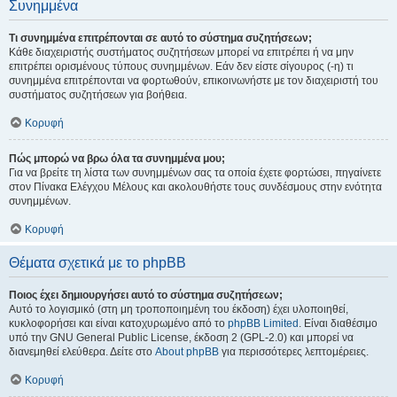
Συνημμένα
Τι συνημμένα επιτρέπονται σε αυτό το σύστημα συζητήσεων;
Κάθε διαχειριστής συστήματος συζητήσεων μπορεί να επιτρέπει ή να μην
επιτρέπει ορισμένους τύπους συνημμένων. Εάν δεν είστε σίγουρος (-η) τι
συνημμένα επιτρέπονται να φορτωθούν, επικοινωνήστε με τον διαχειριστή του
συστήματος συζητήσεων για βοήθεια.
Κορυφή
Πώς μπορώ να βρω όλα τα συνημμένα μου;
Για να βρείτε τη λίστα των συνημμένων σας τα οποία έχετε φορτώσει, πηγαίνετε
στον Πίνακα Ελέγχου Μέλους και ακολουθήστε τους συνδέσμους στην ενότητα
συνημμένων.
Κορυφή
Θέματα σχετικά με το phpBB
Ποιος έχει δημιουργήσει αυτό το σύστημα συζητήσεων;
Αυτό το λογισμικό (στη μη τροποποιημένη του έκδοση) έχει υλοποιηθεί,
κυκλοφορήσει και είναι κατοχυρωμένο από το
phpBB Limited
. Είναι διαθέσιμο
υπό την GNU General Public License, έκδοση 2 (GPL-2.0) και μπορεί να
διανεμηθεί ελεύθερα. Δείτε στο
About phpBB
για περισσότερες λεπτομέρειες.
Κορυφή