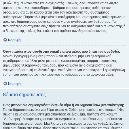
μελών, π.χ. συντονιστές και διαχειριστές. Γενικώς, δεν μπορείτε να αλλάξετε
άμεσα το κείμενο οποιουδήποτε βαθμού του συστήματος συζητήσεων
δεδομένου ότι αυτό καθορίζεται από τον διαχειριστή του συστήματος
συζητήσεων. Παρακαλώ μην κάνετε κατάχρηση του συστήματος συζητήσεων με
άσκοπες δημοσιεύσεις μόνο και μόνο για να ανεβάσετε τον βαθμό σας. Τα
περισσότερα συστήματα συζητήσεων δεν το ανέχονται αυτό και ο συντονιστής ή
ο διαχειριστής απλώς θα μειώσει τον αριθμό των δημοσιεύσεων σας.
Κορυφή
Όταν πατάω στον σύνδεσμο email για ένα μέλος μου ζητάει να συνδεθώ;
Μόνον εγγεγραμμένα μέλη μπορούν να στείλουν μήνυμα ηλεκτρονικού
ταχυδρομείου σε άλλα μέλη μέσω της ενσωματωμένης φόρμας αποστολής
μηνύματος ηλεκτρονικού ταχυδρομείου και μόνο αν ο διαχειριστής έχει
ενεργοποιήσει αυτή τη δυνατότητα. Αυτό γίνεται για να αποτραπεί η κακόβουλη
χρήση του συστήματος ηλεκτρονικού ταχυδρομείου από ανώνυμα μέλη.
Κορυφή
Θέματα δημοσίευσης
Πώς μπορώ να δημιουργήσω ένα νέο θέμα ή να δημοσιεύσω μια απάντηση;
Για να δημοσιεύσετε ένα νέο θέμα σε μια Δ. Συζήτηση, πατήστε στο κουμπί “Νέο
θέμα”. Για να δημοσιεύσετε μια απάντηση σε ένα θέμα, πατήστε στο κουμπί
“Απάντηση”. Μπορεί να χρειαστεί να εγγραφείτε προκειμένου να μπορέσετε να
δημοσιεύσετε ένα μήνυμα. Μια λίστα με τα δικαιώματά σας σε κάθε Δ. Συζήτηση
είναι διαθέσιμη στο κάτω μέρος στις οθόνες της Δ. Συζήτησης και του θέματος.