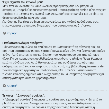
Έχω ξεχάσει τον κωδικό μου!
Μην πανικοβάλλεστε! Αν και ο κωδικός πρόσβασής σας δεν μπορεί να
ανακτηθεί, μπορεί εύκολα να επαναφερθεί. Επισκεφθείτε τη σελίδα σύνδεσης και
πατήστε στο
Ξέχασα τον κωδικό μου
. Ακολουθήστε τις οδηγίες και θα είστε σε
θέση να συνδεθείτε πάλι σύντομα.
Ωστόσο, αν δεν είστε σε θέση να επαναφέρετε τον κωδικό πρόσβασής σας,
επικοινωνήστε με κάποιον διαχειριστή του συστήματος συζητήσεων.
Κορυφή
Γιατί αποσυνδέομαι αυτόματα;
Εάν δεν έχετε σημειώσει το πλαίσιο
Να με θυμάσαι
κατά τη σύνδεση σας, το
σύστημα συζητήσεων θα σας διατηρεί συνδεδεμένο μόνο για έναν καθορισμένο
χρόνο. Αυτό αποτρέπει την κατάχρηση του λογαριασμού σας από κάποιον
άλλο. Για να παραμείνετε συνδεδεμένοι, σημειώστε το πλαίσιο
Να με θυμάσαι
κατά τη σύνδεση σας. Αυτό δεν συνιστάται εάν συνδέεστε στο σύστημα
συζητήσεων από έναν κοινόχρηστο υπολογιστή, π.χ. βιβλιοθήκη, internet cafe,
πανεπιστημιακό εργαστήριο υπολογιστών, κλπ. Εάν δεν βλέπετε αυτό το
πλαίσιο επιλογής σημαίνει ότι ο διαχειριστής του συστήματος συζητήσεων έχει
απενεργοποιήσει αυτό το χαρακτηριστικό.
Κορυφή
Τι κάνει η “Διαγραφή cookies”;
Η “Διαγραφή cookies” διαγράφει τα cookies που έχουν δημιουργηθεί από το
phpBB τα οποία σας διατηρούν πιστοποιημένους και συνδεδεμένους στο
σύστημα συζητήσεων. Τα cookies παρέχουν επίσης λειτουργίες όπως η