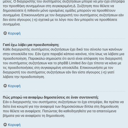
μέλος. Ο διαχειριστής του συστήματος συζητήσεων μπορεί να μην έχει επιτρέψει
την προσθήκη συνημμένων στη συγκεκριμένη Δ. Συζήτηση που θέλετε να
δημοσιεύσετε ή πιθανόν μόνο ορισμένες ομάδες μπορούν να προσθέτουν
συνημμένα. Επικοινωνήστε με τον διαχειριστή του συστήματος συζητήσεων εάν
δεν είστε σίγουρος (-η) σχετικά με το λόγο που δεν μπορείτε να προσθέσετε
συνημμένα.
Κορυφή
Γιατί έχω λάβει μια προειδοποίηση;
Κάθε διαχειριστής συστήματος συζητήσεων έχει δικό του σύνολο των κανόνων
στην ιστοσελίδα του. Εάν έχετε παραβεί κάποιο κανόνα, τότε ίσως να λάβατε μια
προειδοποίηση. Παρακαλώ σημειώστε ότι αυτό είναι απόφαση του διαχειριστή
του συστήματος συζητήσεων και το phpBB Limited δεν έχει τίποτα να κάνει με
τις προειδοποιήσεις στη συγκεκριμένη ιστοσελίδα. Επικοινωνήστε με τον
διαχειριστή του συστήματος συζητήσεων εάν δεν είστε σίγουρος (-η) γιατί
λάβατε την προειδοποίηση.
Κορυφή
Πώς μπορώ να αναφέρω δημοσιεύσεις σε έναν συντονιστή;
Εάν ο διαχειριστής του συστήματος συζητήσεων το έχει επιτρέψει, θα πρέπει να
δείτε ένα κουμπί για την αναφορά των δημοσιεύσεων δίπλα στη δημοσίευση
που θέλετε να αναφέρετε. Πατώντας θα καθοδηγηθείτε για τα απαιτούμενα
βήματα για να αναφέρετε τη δημοσίευση.
Κορυφή