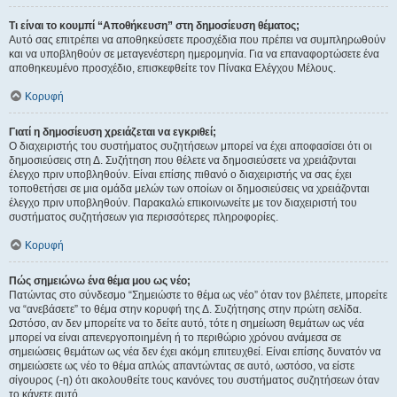
Τι είναι το κουμπί “Αποθήκευση” στη δημοσίευση θέματος;
Αυτό σας επιτρέπει να αποθηκεύσετε προσχέδια που πρέπει να συμπληρωθούν
και να υποβληθούν σε μεταγενέστερη ημερομηνία. Για να επαναφορτώσετε ένα
αποθηκευμένο προσχέδιο, επισκεφθείτε τον Πίνακα Ελέγχου Μέλους.
Κορυφή
Γιατί η δημοσίευση χρειάζεται να εγκριθεί;
Ο διαχειριστής του συστήματος συζητήσεων μπορεί να έχει αποφασίσει ότι οι
δημοσιεύσεις στη Δ. Συζήτηση που θέλετε να δημοσιεύσετε να χρειάζονται
έλεγχο πριν υποβληθούν. Είναι επίσης πιθανό ο διαχειριστής να σας έχει
τοποθετήσει σε μια ομάδα μελών των οποίων οι δημοσιεύσεις να χρειάζονται
έλεγχο πριν υποβληθούν. Παρακαλώ επικοινωνείτε με τον διαχειριστή του
συστήματος συζητήσεων για περισσότερες πληροφορίες.
Κορυφή
Πώς σημειώνω ένα θέμα μου ως νέο;
Πατώντας στο σύνδεσμο “Σημειώστε το θέμα ως νέο” όταν τον βλέπετε, μπορείτε
να “ανεβάσετε” το θέμα στην κορυφή της Δ. Συζήτησης στην πρώτη σελίδα.
Ωστόσο, αν δεν μπορείτε να το δείτε αυτό, τότε η σημείωση θεμάτων ως νέα
μπορεί να είναι απενεργοποιημένη ή το περιθώριο χρόνου ανάμεσα σε
σημειώσεις θεμάτων ως νέα δεν έχει ακόμη επιτευχθεί. Είναι επίσης δυνατόν να
σημειώσετε ως νέο το θέμα απλώς απαντώντας σε αυτό, ωστόσο, να είστε
σίγουρος (-η) ότι ακολουθείτε τους κανόνες του συστήματος συζητήσεων όταν
το κάνετε αυτό.