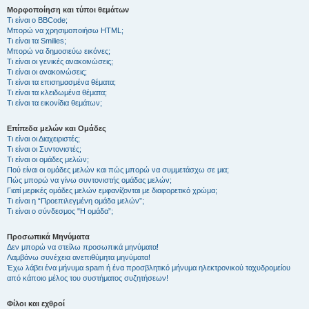
Μορφοποίηση και τύποι θεμάτων
Τι είναι ο BBCode;
Μπορώ να χρησιμοποιήσω HTML;
Τι είναι τα Smilies;
Μπορώ να δημοσιεύω εικόνες;
Τι είναι οι γενικές ανακοινώσεις;
Τι είναι οι ανακοινώσεις;
Τι είναι τα επισημασμένα θέματα;
Τι είναι τα κλειδωμένα θέματα;
Τι είναι τα εικονίδια θεμάτων;
Επίπεδα μελών και Ομάδες
Τι είναι οι Διαχειριστές;
Τι είναι οι Συντονιστές;
Τι είναι οι ομάδες μελών;
Πού είναι οι ομάδες μελών και πώς μπορώ να συμμετάσχω σε μια;
Πώς μπορώ να γίνω συντονιστής ομάδας μελών;
Γιατί μερικές ομάδες μελών εμφανίζονται με διαφορετικό χρώμα;
Τι είναι η “Προεπιλεγμένη ομάδα μελών”;
Τι είναι ο σύνδεσμος "Η ομάδα”;
Προσωπικά Μηνύματα
Δεν μπορώ να στείλω προσωπικά μηνύματα!
Λαμβάνω συνέχεια ανεπιθύμητα μηνύματα!
Έχω λάβει ένα μήνυμα spam ή ένα προσβλητικό μήνυμα ηλεκτρονικού ταχυδρομείου
από κάποιο μέλος του συστήματος συζητήσεων!
Φίλοι και εχθροί