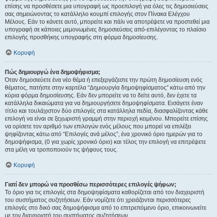
επίσης να προσθέσετε μια υπογραφή ως προεπιλογή για όλες τις δημοσιεύσεις
σας σημειώνοντας το κατάλληλο κουμπί επιλογής στον Πίνακα Ελέγχου
Μέλους. Εάν το κάνετε αυτό, μπορείτε και πάλι να αποτρέψετε να προστεθεί μια
υπογραφή σε κάποιες μεμονωμένες δημοσιεύσεις από-επιλέγοντας το πλαίσιο
επιλογής προσθήκης υπογραφής στη φόρμα δημοσίευσης.
Κορυφή
Πώς δημιουργώ ένα δημοψήφισμα;
Όταν δημοσιεύετε ένα νέο θέμα ή επεξεργάζεστε την πρώτη δημοσίευση ενός
θέματος, πατήστε στην καρτέλα “Δημιουργία δημοψηφίσματος” κάτω από την
κύρια φόρμα δημοσίευσης. Εάν δεν μπορείτε να το δείτε αυτό, δεν έχετε τα
κατάλληλα δικαιώματα για να δημιουργήσετε δημοψηφίσματα. Εισάγετε έναν
τίτλο και τουλάχιστον δύο επιλογές στα κατάλληλα πεδία, διασφαλίζοντας κάθε
επιλογή να είναι σε ξεχωριστή γραμμή στην περιοχή κειμένου. Μπορείτε επίσης
να ορίσετε τον αριθμό των επιλογών ενός μέλους που μπορεί να επιλέξει
ψηφίζοντας κάτω από “Επιλογές ανά μέλος”, ένα χρονικό όριο ημερών για το
δημοψήφισμα, (0 για χωρίς χρονικό όριο) και τέλος την επιλογή να επιτρέψετε
στα μέλη να τροποποιούν τις ψήφους τους.
Κορυφή
Γιατί δεν μπορώ να προσθέσω περισσότερες επιλογές ψήφων;
Το όριο για τις επιλογές στα δημοψηφίσματα καθορίζεται από τον διαχειριστή
του συστήματος συζητήσεων. Εάν νομίζετε ότι χρειάζονται περισσότερες
επιλογές στο δικό σας δημοψήφισμα από το επιτρεπόμενο όριο, επικοινωνείτε
με τον διαχειριστή του συστήματος συζητήσεων.