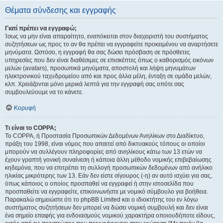
Θέματα σύνδεσης και εγγραφής
Γιατί πρέπει να εγγραφώ;
Ίσως να μην είναι απαραίτητο, εναπόκειται στον διαχειριστή του συστήματος
συζητήσεων ως προς το αν θα πρέπει να εγγραφείτε προκειμένου να αναρτήσετε
μηνύματα. Ωστόσο, η εγγραφή θα σας δώσει πρόσβαση σε πρόσθετες
υπηρεσίες που δεν είναι διαθέσιμες σε επισκέπτες όπως ο καθορισμός εικόνων
μελών (avatars), προσωπικά μηνύματα, αποστολή και λήψη μηνυμάτων
ηλεκτρονικού ταχυδρομείου από και προς άλλα μέλη, ένταξη σε ομάδα μελών,
κλπ. Χρειάζονται μόνο μερικά λεπτά για την εγγραφή σας οπότε σας
συμβουλεύουμε να το κάνετε.
Κορυφή
Τι είναι το COPPA;
Το COPPA, ή Προστασία Προσωπικών Δεδομένων Ανηλίκων στο Διαδίκτυο,
πράξη του 1998, είναι νόμος που απαιτεί από δικτυακούς τόπους οι οποίοι
μπορούν να συλλέγουν πληροφορίες από ανηλίκους κάτω των 13 ετών να
έχουν γραπτή γονική συναίνεση ή κάποια άλλη μέθοδο νομικής επιβεβαίωσης
κηδεμόνα, που να επιτρέπει τη συλλογή προσωπικών δεδομένων από ανήλικο
ηλικίας μικρότερης των 13. Εάν δεν είστε σίγουρος (-η) αν αυτό ισχύει για σας,
όπως κάποιος ο οποίος προσπαθεί να εγγραφεί ή στην ιστοσελίδα που
προσπαθείτε να εγγραφείτε, επικοινωνήστε με νομικό σύμβουλο για βοήθεια.
Παρακαλώ σημειώστε ότι το phpBB Limited και ο ιδιοκτήτης του εν λόγω
συστήματος συζητήσεων δεν μπορεί να δώσει νομική συμβουλή και δεν είναι
ένα σημείο επαφής για ενδοιασμούς νομικού χαρακτήρα οποιουδήποτε είδους,