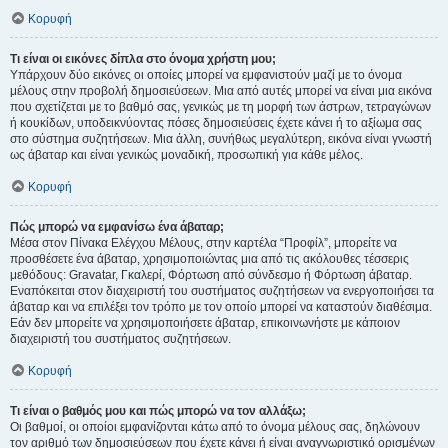
Κορυφή
Τι είναι οι εικόνες δίπλα στο όνομα χρήστη μου;
Υπάρχουν δύο εικόνες οι οποίες μπορεί να εμφανιστούν μαζί με το όνομα
μέλους στην προβολή δημοσιεύσεων. Μια από αυτές μπορεί να είναι μια εικόνα
που σχετίζεται με το βαθμό σας, γενικώς με τη μορφή των άστρων, τετραγώνων
ή κουκίδων, υποδεικνύοντας πόσες δημοσιεύσεις έχετε κάνει ή το αξίωμα σας
στο σύστημα συζητήσεων. Μια άλλη, συνήθως μεγαλύτερη, εικόνα είναι γνωστή
ως άβαταρ και είναι γενικώς μοναδική, προσωπική για κάθε μέλος.
Κορυφή
Πώς μπορώ να εμφανίσω ένα άβαταρ;
Μέσα στον Πίνακα Ελέγχου Μέλους, στην καρτέλα “Προφίλ”, μπορείτε να
προσθέσετε ένα άβαταρ, χρησιμοποιώντας μια από τις ακόλουθες τέσσερις
μεθόδους: Gravatar, Γκαλερί, Φόρτωση από σύνδεσμο ή Φόρτωση άβαταρ.
Εναπόκειται στον διαχειριστή του συστήματος συζητήσεων να ενεργοποιήσει τα
άβαταρ και να επιλέξει τον τρόπο με τον οποίο μπορεί να καταστούν διαθέσιμα.
Εάν δεν μπορείτε να χρησιμοποιήσετε άβαταρ, επικοινωνήστε με κάποιον
διαχειριστή του συστήματος συζητήσεων.
Κορυφή
Τι είναι ο βαθμός μου και πώς μπορώ να τον αλλάξω;
Οι βαθμοί, οι οποίοι εμφανίζονται κάτω από το όνομα μέλους σας, δηλώνουν
τον αριθμό των δημοσιεύσεων που έχετε κάνει ή είναι αναγνωριστικό ορισμένων