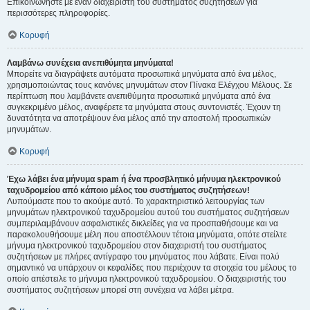
Επικοινωνήστε με έναν διαχειριστή του συστήματος συζητήσεων για
περισσότερες πληροφορίες.
Κορυφή
Λαμβάνω συνέχεια ανεπιθύμητα μηνύματα!
Μπορείτε να διαγράψετε αυτόματα προσωπικά μηνύματα από ένα μέλος,
χρησιμοποιώντας τους κανόνες μηνυμάτων στον Πίνακα Ελέγχου Μέλους. Σε
περίπτωση που λαμβάνετε ανεπιθύμητα προσωπικά μηνύματα από ένα
συγκεκριμένο μέλος, αναφέρετε τα μηνύματα στους συντονιστές. Έχουν τη
δυνατότητα να αποτρέψουν ένα μέλος από την αποστολή προσωπικών
μηνυμάτων.
Κορυφή
Έχω λάβει ένα μήνυμα spam ή ένα προσβλητικό μήνυμα ηλεκτρονικού
ταχυδρομείου από κάποιο μέλος του συστήματος συζητήσεων!
Λυπούμαστε που το ακούμε αυτό. Το χαρακτηριστικό λειτουργίας των
μηνυμάτων ηλεκτρονικού ταχυδρομείου αυτού του συστήματος συζητήσεων
συμπεριλαμβάνουν ασφαλιστικές δικλείδες για να προσπαθήσουμε και να
παρακολουθήσουμε μέλη που αποστέλλουν τέτοια μηνύματα, οπότε στείλτε
μήνυμα ηλεκτρονικού ταχυδρομείου στον διαχειριστή του συστήματος
συζητήσεων με πλήρες αντίγραφο του μηνύματος που λάβατε. Είναι πολύ
σημαντικό να υπάρχουν οι κεφαλίδες που περιέχουν τα στοιχεία του μέλους το
οποίο απέστειλε το μήνυμα ηλεκτρονικού ταχυδρομείου. Ο διαχειριστής του
συστήματος συζητήσεων μπορεί στη συνέχεια να λάβει μέτρα.