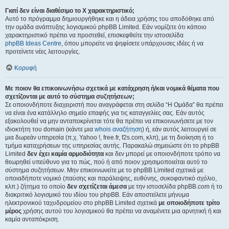
Γιατί δεν είναι διαθέσιμο το Χ χαρακτηριστικό;
Αυτό το πρόγραμμα δημιουργήθηκε και η άδεια χρήσης του αποδόθηκε από
την ομάδα ανάπτυξης λογισμικού phpBB Limited. Εάν νομίζετε ότι κάποιο
χαρακτηριστικό πρέπει να προστεθεί, επισκεφθείτε την ιστοσελίδα
phpBB Ideas Centre
, όπου μπορείτε να ψηφίσετε υπάρχουσες ιδέες ή να
προτείνετε νέες λειτουργίες.
Κορυφή
Με ποιον θα επικοινωνήσω σχετικά με κατάχρηση ή/και νομικά θέματα που
σχετίζονται με αυτό το σύστημα συζητήσεων;
Σε οποιονδήποτε διαχειριστή που αναγράφεται στη σελίδα “Η Ομάδα” θα πρέπει
να είναι ένα κατάλληλο σημείο επαφής για τις καταγγελίες σας. Εάν αυτός
εξακολουθεί να μην ανταποκρίνεται τότε θα πρέπει να επικοινωνήσετε με τον
ιδιοκτήτη του domain (κάντε μια
whois αναζήτηση
) ή, εάν αυτός λειτουργεί σε
μια δωρεάν υπηρεσία (π.χ. Yahoo !, free.fr, f2s.com, κλπ), με τη διοίκηση ή το
τμήμα καταχρήσεων της υπηρεσίας αυτής. Παρακαλώ σημειώστε ότι το phpBB
Limited
δεν έχει καμία αρμοδιότητα
και δεν μπορεί με οποιονδήποτε τρόπο να
θεωρηθεί υπεύθυνο για το πώς, πού ή από ποιον χρησιμοποιείται αυτό το
σύστημα συζητήσεων. Μην επικοινωνείτε με το phpBB Limited σχετικά με
οποιαδήποτε νομικό (παύσης και παράλειψης, ευθύνης, συκοφαντικό σχόλιο,
κλπ.) ζήτημα το οποίο
δεν σχετίζεται άμεσα
με την ιστοσελίδα phpBB.com ή το
διακριτικό λογισμικό του ιδίου του phpBB. Εάν αποστείλετε μήνυμα
ηλεκτρονικού ταχυδρομείου στο phpBB Limited σχετικά
με οποιοδήποτε τρίτο
μέρος
χρήσης αυτού του λογισμικού θα πρέπει να αναμένετε μια αρνητική ή και
καμία ανταπόκριση.