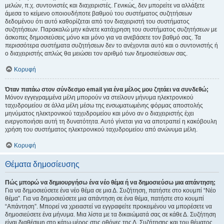
μελών, π.χ. συντονιστές και διαχειριστές. Γενικώς, δεν μπορείτε να αλλάξετε
άμεσα το κείμενο οποιουδήποτε βαθμού του συστήματος συζητήσεων
δεδομένου ότι αυτό καθορίζεται από τον διαχειριστή του συστήματος
συζητήσεων. Παρακαλώ μην κάνετε κατάχρηση του συστήματος συζητήσεων με
άσκοπες δημοσιεύσεις μόνο και μόνο για να ανεβάσετε τον βαθμό σας. Τα
περισσότερα συστήματα συζητήσεων δεν το ανέχονται αυτό και ο συντονιστής ή
ο διαχειριστής απλώς θα μειώσει τον αριθμό των δημοσιεύσεων σας.
Κορυφή
Όταν πατάω στον σύνδεσμο email για ένα μέλος μου ζητάει να συνδεθώ;
Μόνον εγγεγραμμένα μέλη μπορούν να στείλουν μήνυμα ηλεκτρονικού
ταχυδρομείου σε άλλα μέλη μέσω της ενσωματωμένης φόρμας αποστολής
μηνύματος ηλεκτρονικού ταχυδρομείου και μόνο αν ο διαχειριστής έχει
ενεργοποιήσει αυτή τη δυνατότητα. Αυτό γίνεται για να αποτραπεί η κακόβουλη
χρήση του συστήματος ηλεκτρονικού ταχυδρομείου από ανώνυμα μέλη.
Κορυφή
Θέματα δημοσίευσης
Πώς μπορώ να δημιουργήσω ένα νέο θέμα ή να δημοσιεύσω μια απάντηση;
Για να δημοσιεύσετε ένα νέο θέμα σε μια Δ. Συζήτηση, πατήστε στο κουμπί “Νέο
θέμα”. Για να δημοσιεύσετε μια απάντηση σε ένα θέμα, πατήστε στο κουμπί
“Απάντηση”. Μπορεί να χρειαστεί να εγγραφείτε προκειμένου να μπορέσετε να
δημοσιεύσετε ένα μήνυμα. Μια λίστα με τα δικαιώματά σας σε κάθε Δ. Συζήτηση
είναι διαθέσιμη στο κάτω μέρος στις οθόνες της Δ. Συζήτησης και του θέματος.