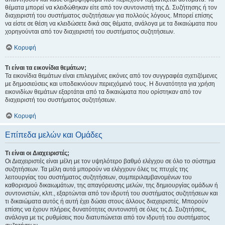
θέματα μπορεί να κλειδώθηκαν είτε από τον συντονιστή της Δ. Συζήτησης ή τον
διαχειριστή του συστήματος συζητήσεων για πολλούς λόγους. Μπορεί επίσης
να είστε σε θέση να κλειδώσετε δικά σας θέματα, ανάλογα με τα δικαιώματα που
χορηγούνται από τον διαχειριστή του συστήματος συζητήσεων.
Κορυφή
Τι είναι τα εικονίδια θεμάτων;
Τα εικονίδια θεμάτων είναι επιλεγμένες εικόνες από τον συγγραφέα σχετιζόμενες
με δημοσιεύσεις και υποδεικνύουν περιεχόμενό τους. Η δυνατότητα για χρήση
εικονιδίων θεμάτων εξαρτάται από τα δικαιώματα που ορίστηκαν από τον
διαχειριστή του συστήματος συζητήσεων.
Κορυφή
Επίπεδα μελών και Ομάδες
Τι είναι οι Διαχειριστές;
Οι Διαχειριστές είναι μέλη με τον υψηλότερο βαθμό ελέγχου σε όλο το σύστημα
συζητήσεων. Τα μέλη αυτά μπορούν να ελέγχουν όλες τις πτυχές της
λειτουργίας του συστήματος συζητήσεων, συμπεριλαμβανομένων του
καθορισμού δικαιωμάτων, της απαγόρευσης μελών, της δημιουργίας ομάδων ή
συντονιστών, κλπ., εξαρτώνται από τον ιδρυτή του συστήματος συζητήσεων και
τι δικαιώματα αυτός ή αυτή έχει δώσει στους άλλους διαχειριστές. Μπορούν
επίσης να έχουν πλήρεις δυνατότητες συντονιστή σε όλες τις Δ. Συζητήσεις,
ανάλογα με τις ρυθμίσεις που διατυπώνεται από τον ιδρυτή του συστήματος