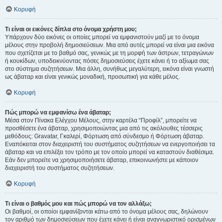
Κορυφή
Τι είναι οι εικόνες δίπλα στο όνομα χρήστη μου;
Υπάρχουν δύο εικόνες οι οποίες μπορεί να εμφανιστούν μαζί με το όνομα
μέλους στην προβολή δημοσιεύσεων. Μια από αυτές μπορεί να είναι μια εικόνα
που σχετίζεται με το βαθμό σας, γενικώς με τη μορφή των άστρων, τετραγώνων
ή κουκίδων, υποδεικνύοντας πόσες δημοσιεύσεις έχετε κάνει ή το αξίωμα σας
στο σύστημα συζητήσεων. Μια άλλη, συνήθως μεγαλύτερη, εικόνα είναι γνωστή
ως άβαταρ και είναι γενικώς μοναδική, προσωπική για κάθε μέλος.
Κορυφή
Πώς μπορώ να εμφανίσω ένα άβαταρ;
Μέσα στον Πίνακα Ελέγχου Μέλους, στην καρτέλα “Προφίλ”, μπορείτε να
προσθέσετε ένα άβαταρ, χρησιμοποιώντας μια από τις ακόλουθες τέσσερις
μεθόδους: Gravatar, Γκαλερί, Φόρτωση από σύνδεσμο ή Φόρτωση άβαταρ.
Εναπόκειται στον διαχειριστή του συστήματος συζητήσεων να ενεργοποιήσει τα
άβαταρ και να επιλέξει τον τρόπο με τον οποίο μπορεί να καταστούν διαθέσιμα.
Εάν δεν μπορείτε να χρησιμοποιήσετε άβαταρ, επικοινωνήστε με κάποιον
διαχειριστή του συστήματος συζητήσεων.
Κορυφή
Τι είναι ο βαθμός μου και πώς μπορώ να τον αλλάξω;
Οι βαθμοί, οι οποίοι εμφανίζονται κάτω από το όνομα μέλους σας, δηλώνουν
τον αριθμό των δημοσιεύσεων που έχετε κάνει ή είναι αναγνωριστικό ορισμένων