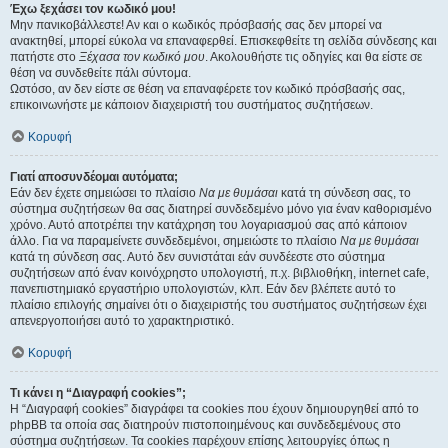
Έχω ξεχάσει τον κωδικό μου!
Μην πανικοβάλλεστε! Αν και ο κωδικός πρόσβασής σας δεν μπορεί να
ανακτηθεί, μπορεί εύκολα να επαναφερθεί. Επισκεφθείτε τη σελίδα σύνδεσης και
πατήστε στο
Ξέχασα τον κωδικό μου
. Ακολουθήστε τις οδηγίες και θα είστε σε
θέση να συνδεθείτε πάλι σύντομα.
Ωστόσο, αν δεν είστε σε θέση να επαναφέρετε τον κωδικό πρόσβασής σας,
επικοινωνήστε με κάποιον διαχειριστή του συστήματος συζητήσεων.
Κορυφή
Γιατί αποσυνδέομαι αυτόματα;
Εάν δεν έχετε σημειώσει το πλαίσιο
Να με θυμάσαι
κατά τη σύνδεση σας, το
σύστημα συζητήσεων θα σας διατηρεί συνδεδεμένο μόνο για έναν καθορισμένο
χρόνο. Αυτό αποτρέπει την κατάχρηση του λογαριασμού σας από κάποιον
άλλο. Για να παραμείνετε συνδεδεμένοι, σημειώστε το πλαίσιο
Να με θυμάσαι
κατά τη σύνδεση σας. Αυτό δεν συνιστάται εάν συνδέεστε στο σύστημα
συζητήσεων από έναν κοινόχρηστο υπολογιστή, π.χ. βιβλιοθήκη, internet cafe,
πανεπιστημιακό εργαστήριο υπολογιστών, κλπ. Εάν δεν βλέπετε αυτό το
πλαίσιο επιλογής σημαίνει ότι ο διαχειριστής του συστήματος συζητήσεων έχει
απενεργοποιήσει αυτό το χαρακτηριστικό.
Κορυφή
Τι κάνει η “Διαγραφή cookies”;
Η “Διαγραφή cookies” διαγράφει τα cookies που έχουν δημιουργηθεί από το
phpBB τα οποία σας διατηρούν πιστοποιημένους και συνδεδεμένους στο
σύστημα συζητήσεων. Τα cookies παρέχουν επίσης λειτουργίες όπως η