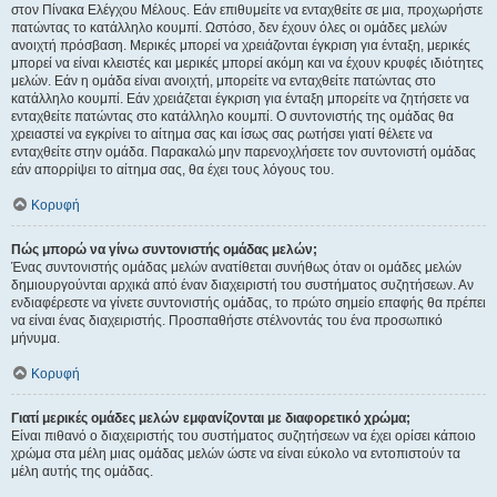
στον Πίνακα Ελέγχου Μέλους. Εάν επιθυμείτε να ενταχθείτε σε μια, προχωρήστε
πατώντας το κατάλληλο κουμπί. Ωστόσο, δεν έχουν όλες οι ομάδες μελών
ανοιχτή πρόσβαση. Μερικές μπορεί να χρειάζονται έγκριση για ένταξη, μερικές
μπορεί να είναι κλειστές και μερικές μπορεί ακόμη και να έχουν κρυφές ιδιότητες
μελών. Εάν η ομάδα είναι ανοιχτή, μπορείτε να ενταχθείτε πατώντας στο
κατάλληλο κουμπί. Εάν χρειάζεται έγκριση για ένταξη μπορείτε να ζητήσετε να
ενταχθείτε πατώντας στο κατάλληλο κουμπί. Ο συντονιστής της ομάδας θα
χρειαστεί να εγκρίνει το αίτημα σας και ίσως σας ρωτήσει γιατί θέλετε να
ενταχθείτε στην ομάδα. Παρακαλώ μην παρενοχλήσετε τον συντονιστή ομάδας
εάν απορρίψει το αίτημα σας, θα έχει τους λόγους του.
Κορυφή
Πώς μπορώ να γίνω συντονιστής ομάδας μελών;
Ένας συντονιστής ομάδας μελών ανατίθεται συνήθως όταν οι ομάδες μελών
δημιουργούνται αρχικά από έναν διαχειριστή του συστήματος συζητήσεων. Αν
ενδιαφέρεστε να γίνετε συντονιστής ομάδας, το πρώτο σημείο επαφής θα πρέπει
να είναι ένας διαχειριστής. Προσπαθήστε στέλνοντάς του ένα προσωπικό
μήνυμα.
Κορυφή
Γιατί μερικές ομάδες μελών εμφανίζονται με διαφορετικό χρώμα;
Είναι πιθανό ο διαχειριστής του συστήματος συζητήσεων να έχει ορίσει κάποιο
χρώμα στα μέλη μιας ομάδας μελών ώστε να είναι εύκολο να εντοπιστούν τα
μέλη αυτής της ομάδας.