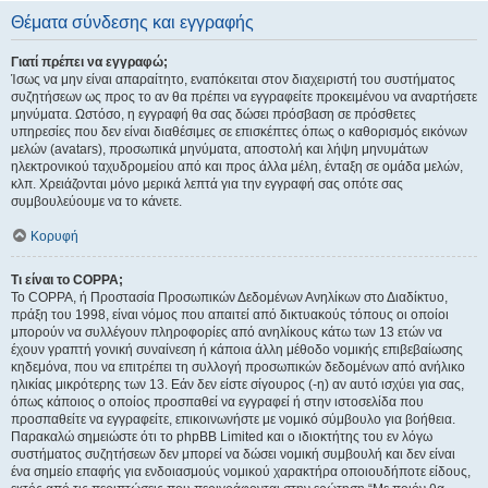
Θέματα σύνδεσης και εγγραφής
Γιατί πρέπει να εγγραφώ;
Ίσως να μην είναι απαραίτητο, εναπόκειται στον διαχειριστή του συστήματος
συζητήσεων ως προς το αν θα πρέπει να εγγραφείτε προκειμένου να αναρτήσετε
μηνύματα. Ωστόσο, η εγγραφή θα σας δώσει πρόσβαση σε πρόσθετες
υπηρεσίες που δεν είναι διαθέσιμες σε επισκέπτες όπως ο καθορισμός εικόνων
μελών (avatars), προσωπικά μηνύματα, αποστολή και λήψη μηνυμάτων
ηλεκτρονικού ταχυδρομείου από και προς άλλα μέλη, ένταξη σε ομάδα μελών,
κλπ. Χρειάζονται μόνο μερικά λεπτά για την εγγραφή σας οπότε σας
συμβουλεύουμε να το κάνετε.
Κορυφή
Τι είναι το COPPA;
Το COPPA, ή Προστασία Προσωπικών Δεδομένων Ανηλίκων στο Διαδίκτυο,
πράξη του 1998, είναι νόμος που απαιτεί από δικτυακούς τόπους οι οποίοι
μπορούν να συλλέγουν πληροφορίες από ανηλίκους κάτω των 13 ετών να
έχουν γραπτή γονική συναίνεση ή κάποια άλλη μέθοδο νομικής επιβεβαίωσης
κηδεμόνα, που να επιτρέπει τη συλλογή προσωπικών δεδομένων από ανήλικο
ηλικίας μικρότερης των 13. Εάν δεν είστε σίγουρος (-η) αν αυτό ισχύει για σας,
όπως κάποιος ο οποίος προσπαθεί να εγγραφεί ή στην ιστοσελίδα που
προσπαθείτε να εγγραφείτε, επικοινωνήστε με νομικό σύμβουλο για βοήθεια.
Παρακαλώ σημειώστε ότι το phpBB Limited και ο ιδιοκτήτης του εν λόγω
συστήματος συζητήσεων δεν μπορεί να δώσει νομική συμβουλή και δεν είναι
ένα σημείο επαφής για ενδοιασμούς νομικού χαρακτήρα οποιουδήποτε είδους,