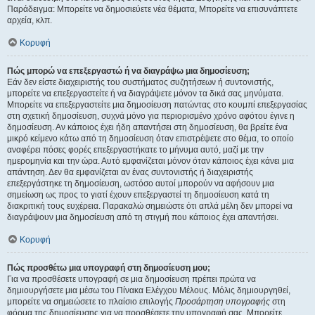
Παράδειγμα: Μπορείτε να δημοσιεύετε νέα θέματα, Μπορείτε να επισυνάπτετε
αρχεία, κλπ.
Κορυφή
Πώς μπορώ να επεξεργαστώ ή να διαγράψω μια δημοσίευση;
Εάν δεν είστε διαχειριστής του συστήματος συζητήσεων ή συντονιστής,
μπορείτε να επεξεργαστείτε ή να διαγράψετε μόνον τα δικά σας μηνύματα.
Μπορείτε να επεξεργαστείτε μια δημοσίευση πατώντας στο κουμπί επεξεργασίας
στη σχετική δημοσίευση, συχνά μόνο για περιορισμένο χρόνο αφότου έγινε η
δημοσίευση. Αν κάποιος έχει ήδη απαντήσει στη δημοσίευση, θα βρείτε ένα
μικρό κείμενο κάτω από τη δημοσίευση όταν επιστρέψετε στο θέμα, το οποίο
αναφέρει πόσες φορές επεξεργαστήκατε το μήνυμα αυτό, μαζί με την
ημερομηνία και την ώρα. Αυτό εμφανίζεται μόνον όταν κάποιος έχει κάνει μια
απάντηση. Δεν θα εμφανίζεται αν ένας συντονιστής ή διαχειριστής
επεξεργάστηκε τη δημοσίευση, ωστόσο αυτοί μπορούν να αφήσουν μια
σημείωση ως προς το γιατί έχουν επεξεργαστεί τη δημοσίευση κατά τη
διακριτική τους ευχέρεια. Παρακαλώ σημειώστε ότι απλά μέλη δεν μπορεί να
διαγράψουν μια δημοσίευση από τη στιγμή που κάποιος έχει απαντήσει.
Κορυφή
Πώς προσθέτω μια υπογραφή στη δημοσίευση μου;
Για να προσθέσετε υπογραφή σε μια δημοσίευση πρέπει πρώτα να
δημιουργήσετε μια μέσω του Πίνακα Ελέγχου Μέλους. Μόλις δημιουργηθεί,
μπορείτε να σημειώσετε το πλαίσιο επιλογής
Προσάρτηση υπογραφής
στη
φόρμα της δημοσίευσης για να προσθέσετε την υπογραφή σας. Μπορείτε