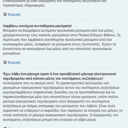
Επικοινωνήστε με έναν διαχειριστή του συστήματος συζητήσεων για
περισσότερες πληροφορίες.
Κορυφή
Λαμβάνω συνέχεια ανεπιθύμητα μηνύματα!
Μπορείτε να διαγράψετε αυτόματα προσωπικά μηνύματα από ένα μέλος,
χρησιμοποιώντας τους κανόνες μηνυμάτων στον Πίνακα Ελέγχου Μέλους. Σε
περίπτωση που λαμβάνετε ανεπιθύμητα προσωπικά μηνύματα από ένα
συγκεκριμένο μέλος, αναφέρετε τα μηνύματα στους συντονιστές. Έχουν τη
δυνατότητα να αποτρέψουν ένα μέλος από την αποστολή προσωπικών
μηνυμάτων.
Κορυφή
Έχω λάβει ένα μήνυμα spam ή ένα προσβλητικό μήνυμα ηλεκτρονικού
ταχυδρομείου από κάποιο μέλος του συστήματος συζητήσεων!
Λυπούμαστε που το ακούμε αυτό. Το χαρακτηριστικό λειτουργίας των
μηνυμάτων ηλεκτρονικού ταχυδρομείου αυτού του συστήματος συζητήσεων
συμπεριλαμβάνουν ασφαλιστικές δικλείδες για να προσπαθήσουμε και να
παρακολουθήσουμε μέλη που αποστέλλουν τέτοια μηνύματα, οπότε στείλτε
μήνυμα ηλεκτρονικού ταχυδρομείου στον διαχειριστή του συστήματος
συζητήσεων με πλήρες αντίγραφο του μηνύματος που λάβατε. Είναι πολύ
σημαντικό να υπάρχουν οι κεφαλίδες που περιέχουν τα στοιχεία του μέλους το
οποίο απέστειλε το μήνυμα ηλεκτρονικού ταχυδρομείου. Ο διαχειριστής του
συστήματος συζητήσεων μπορεί στη συνέχεια να λάβει μέτρα.