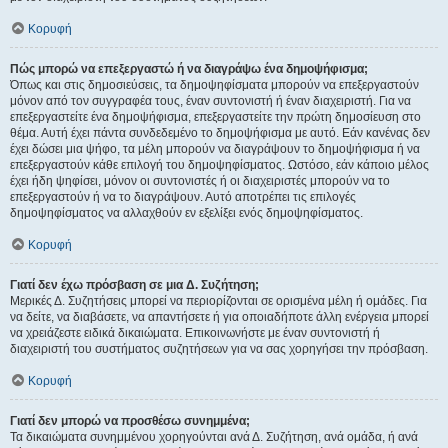
Κορυφή
Πώς μπορώ να επεξεργαστώ ή να διαγράψω ένα δημοψήφισμα;
Όπως και στις δημοσιεύσεις, τα δημοψηφίσματα μπορούν να επεξεργαστούν
μόνον από τον συγγραφέα τους, έναν συντονιστή ή έναν διαχειριστή. Για να
επεξεργαστείτε ένα δημοψήφισμα, επεξεργαστείτε την πρώτη δημοσίευση στο
θέμα. Αυτή έχει πάντα συνδεδεμένο το δημοψήφισμα με αυτό. Εάν κανένας δεν
έχει δώσει μια ψήφο, τα μέλη μπορούν να διαγράψουν το δημοψήφισμα ή να
επεξεργαστούν κάθε επιλογή του δημοψηφίσματος. Ωστόσο, εάν κάποιο μέλος
έχει ήδη ψηφίσει, μόνον οι συντονιστές ή οι διαχειριστές μπορούν να το
επεξεργαστούν ή να το διαγράψουν. Αυτό αποτρέπει τις επιλογές
δημοψηφίσματος να αλλαχθούν εν εξελίξει ενός δημοψηφίσματος.
Κορυφή
Γιατί δεν έχω πρόσβαση σε μια Δ. Συζήτηση;
Μερικές Δ. Συζητήσεις μπορεί να περιορίζονται σε ορισμένα μέλη ή ομάδες. Για
να δείτε, να διαβάσετε, να απαντήσετε ή για οποιαδήποτε άλλη ενέργεια μπορεί
να χρειάζεστε ειδικά δικαιώματα. Επικοινωνήστε με έναν συντονιστή ή
διαχειριστή του συστήματος συζητήσεων για να σας χορηγήσει την πρόσβαση.
Κορυφή
Γιατί δεν μπορώ να προσθέσω συνημμένα;
Τα δικαιώματα συνημμένου χορηγούνται ανά Δ. Συζήτηση, ανά ομάδα, ή ανά