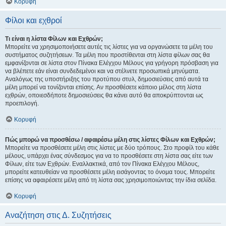
Κορυφή
Φίλοι και εχθροί
Τι είναι η λίστα Φίλων και Εχθρών;
Μπορείτε να χρησιμοποιήσετε αυτές τις λίστες για να οργανώσετε τα μέλη του
συστήματος συζητήσεων. Τα μέλη που προστίθενται στη λίστα φίλων σας θα
εμφανίζονται σε λίστα στον Πίνακα Ελέγχου Μέλους για γρήγορη πρόσβαση για
να βλέπετε εάν είναι συνδεδεμένοι και να στέλνετε προσωπικά μηνύματα.
Αναλόγως της υποστήριξης του προτύπου στυλ, δημοσιεύσεις από αυτά τα
μέλη μπορεί να τονίζονται επίσης. Αν προσθέσετε κάποιο μέλος στη λίστα
εχθρών, οποιεσδήποτε δημοσιεύσεις θα κάνει αυτό θα αποκρύπτονται ως
προεπιλογή.
Κορυφή
Πώς μπορώ να προσθέσω / αφαιρέσω μέλη στις λίστες Φίλων και Εχθρών;
Μπορείτε να προσθέσετε μέλη στις λίστες με δύο τρόπους. Στο προφίλ του κάθε
μέλους, υπάρχει ένας σύνδεσμος για να το προσθέσετε στη λίστα σας είτε των
Φίλων, είτε των Εχθρών. Εναλλακτικά, από τον Πίνακα Ελέγχου Μέλους,
μπορείτε κατευθείαν να προσθέσετε μέλη εισάγοντας το όνομα τους. Μπορείτε
επίσης να αφαιρέσετε μέλη από τη λίστα σας χρησιμοποιώντας την ίδια σελίδα.
Κορυφή
Αναζήτηση στις Δ. Συζητήσεις