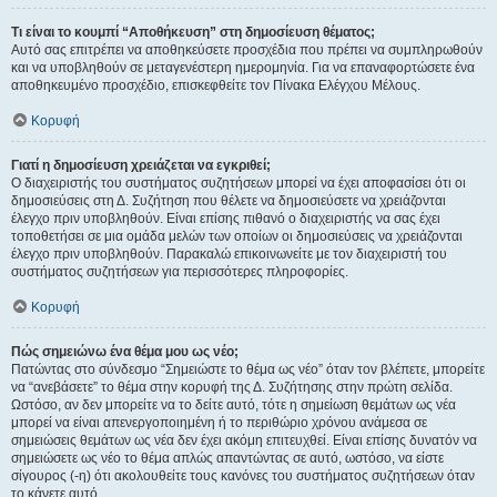
Τι είναι το κουμπί “Αποθήκευση” στη δημοσίευση θέματος;
Αυτό σας επιτρέπει να αποθηκεύσετε προσχέδια που πρέπει να συμπληρωθούν
και να υποβληθούν σε μεταγενέστερη ημερομηνία. Για να επαναφορτώσετε ένα
αποθηκευμένο προσχέδιο, επισκεφθείτε τον Πίνακα Ελέγχου Μέλους.
Κορυφή
Γιατί η δημοσίευση χρειάζεται να εγκριθεί;
Ο διαχειριστής του συστήματος συζητήσεων μπορεί να έχει αποφασίσει ότι οι
δημοσιεύσεις στη Δ. Συζήτηση που θέλετε να δημοσιεύσετε να χρειάζονται
έλεγχο πριν υποβληθούν. Είναι επίσης πιθανό ο διαχειριστής να σας έχει
τοποθετήσει σε μια ομάδα μελών των οποίων οι δημοσιεύσεις να χρειάζονται
έλεγχο πριν υποβληθούν. Παρακαλώ επικοινωνείτε με τον διαχειριστή του
συστήματος συζητήσεων για περισσότερες πληροφορίες.
Κορυφή
Πώς σημειώνω ένα θέμα μου ως νέο;
Πατώντας στο σύνδεσμο “Σημειώστε το θέμα ως νέο” όταν τον βλέπετε, μπορείτε
να “ανεβάσετε” το θέμα στην κορυφή της Δ. Συζήτησης στην πρώτη σελίδα.
Ωστόσο, αν δεν μπορείτε να το δείτε αυτό, τότε η σημείωση θεμάτων ως νέα
μπορεί να είναι απενεργοποιημένη ή το περιθώριο χρόνου ανάμεσα σε
σημειώσεις θεμάτων ως νέα δεν έχει ακόμη επιτευχθεί. Είναι επίσης δυνατόν να
σημειώσετε ως νέο το θέμα απλώς απαντώντας σε αυτό, ωστόσο, να είστε
σίγουρος (-η) ότι ακολουθείτε τους κανόνες του συστήματος συζητήσεων όταν
το κάνετε αυτό.