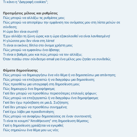
Τι κάνει η “Διαγραφή cookies”;
Προτιμήσεις μέλους και ρυθμίσεις
Πώς μπορώ να αλλάξω τις ρυθμίσεις μου;
Πώς μπορώ να αποτρέψω την εμφάνιση του ονόματος μου στη λίστα μελών σε
σύνδεση;
Η ώρα δεν είναι σωστή!
Έχω αλλάξει τη ζώνη ώρας και η ώρα εξακολουθεί να είναι λανθασμένη!
Η γλώσσα μου δεν είναι στη λίστα!
Τι είναι οι εικόνες δίπλα στο όνομα χρήστη μου;
Πώς μπορώ να εμφανίσω ένα άβαταρ;
Τι είναι ο βαθμός μου και πώς μπορώ να τον αλλάξω;
Όταν πατάω στον σύνδεσμο email για ένα μέλος μου ζητάει να συνδεθώ;
Θέματα δημοσίευσης
Πώς μπορώ να δημιουργήσω ένα νέο θέμα ή να δημοσιεύσω μια απάντηση;
Πώς μπορώ να επεξεργαστώ ή να διαγράψω μια δημοσίευση;
Πώς προσθέτω μια υπογραφή στη δημοσίευση μου;
Πώς δημιουργώ ένα δημοψήφισμα;
Γιατί δεν μπορώ να προσθέσω περισσότερες επιλογές ψήφων;
Πώς μπορώ να επεξεργαστώ ή να διαγράψω ένα δημοψήφισμα;
Γιατί δεν έχω πρόσβαση σε μια Δ. Συζήτηση;
Γιατί δεν μπορώ να προσθέσω συνημμένα;
Γιατί έχω λάβει μια προειδοποίηση;
Πώς μπορώ να αναφέρω δημοσιεύσεις σε έναν συντονιστή;
Τι είναι το κουμπί “Αποθήκευση” στη δημοσίευση θέματος;
Γιατί η δημοσίευση χρειάζεται να εγκριθεί;
Πώς σημειώνω ένα θέμα μου ως νέο;