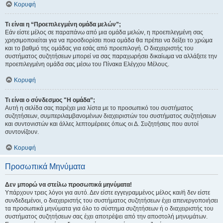
Κορυφή
Τι είναι η “Προεπιλεγμένη ομάδα μελών”;
Εάν είστε μέλος σε παραπάνω από μια ομάδα μελών, η προεπιλεγμένη σας
χρησιμοποιείται για να προσδιορίσει ποια ομάδα θα πρέπει να δείξει το χρώμα
και το βαθμό της ομάδας για εσάς από προεπιλογή. Ο διαχειριστής του
συστήματος συζητήσεων μπορεί να σας παραχωρήσει δικαίωμα να αλλάξετε την
προεπιλεγμένη ομάδα σας μέσω του Πίνακα Ελέγχου Μέλους.
Κορυφή
Τι είναι ο σύνδεσμος "Η ομάδα”;
Αυτή η σελίδα σας παρέχει μια λίστα με το προσωπικό του συστήματος
συζητήσεων, συμπεριλαμβανομένων διαχειριστών του συστήματος συζητήσεων
και συντονιστών και άλλες λεπτομέρειες όπως οι Δ. Συζητήσεις που αυτοί
συντονίζουν.
Κορυφή
Προσωπικά Μηνύματα
Δεν μπορώ να στείλω προσωπικά μηνύματα!
Υπάρχουν τρεις λόγοι για αυτό. Δεν είστε εγγεγραμμένος μέλος και/ή δεν είστε
συνδεδεμένοι, ο διαχειριστής του συστήματος συζητήσεων έχει απενεργοποιήσει
τα προσωπικά μηνύματα για όλο το σύστημα συζητήσεων ή ο διαχειριστής του
συστήματος συζητήσεων σας έχει αποτρέψει από την αποστολή μηνυμάτων.