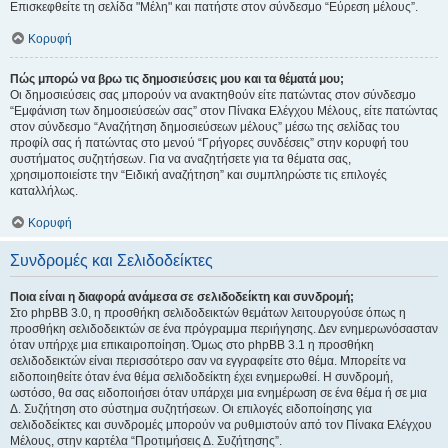
Επισκεφθείτε τη σελίδα "Μέλη" και πατήστε στον σύνδεσμο “Εύρεση μέλους”.
Κορυφή
Πώς μπορώ να βρω τις δημοσιεύσεις μου και τα θέματά μου;
Οι δημοσιεύσεις σας μπορούν να ανακτηθούν είτε πατώντας στον σύνδεσμο
“Εμφάνιση των δημοσιεύσεών σας” στον Πίνακα Ελέγχου Μέλους, είτε πατώντας
στον σύνδεσμο “Αναζήτηση δημοσιεύσεων μέλους” μέσω της σελίδας του
προφίλ σας ή πατώντας στο μενού “Γρήγορες συνδέσεις” στην κορυφή του
συστήματος συζητήσεων. Για να αναζητήσετε για τα θέματα σας,
χρησιμοποιείστε την “Ειδική αναζήτηση” και συμπληρώστε τις επιλογές
καταλλήλως.
Κορυφή
Συνδρομές και Σελιδοδείκτες
Ποια είναι η διαφορά ανάμεσα σε σελιδοδείκτη και συνδρομή;
Στο phpBB 3.0, η προσθήκη σελιδοδεικτών θεμάτων λειτουργούσε όπως η
προσθήκη σελιδοδεικτών σε ένα πρόγραμμα περιήγησης. Δεν ενημερωνόσασταν
όταν υπήρχε μια επικαιροποίηση. Όμως στο phpBB 3.1 η προσθήκη
σελιδοδεικτών είναι περισσότερο σαν να εγγραφείτε στο θέμα. Μπορείτε να
ειδοποιηθείτε όταν ένα θέμα σελιδοδείκτη έχει ενημερωθεί. Η συνδρομή,
ωστόσο, θα σας ειδοποιήσει όταν υπάρχει μια ενημέρωση σε ένα θέμα ή σε μια
Δ. Συζήτηση στο σύστημα συζητήσεων. Οι επιλογές ειδοποίησης για
σελιδοδείκτες και συνδρομές μπορούν να ρυθμιστούν από τον Πίνακα Ελέγχου
Μέλους, στην καρτέλα “Προτιμήσεις Δ. Συζήτησης”.