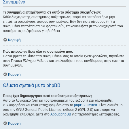
Συνημμένα
Τι συνημμένα επιτρέπονται σε αυτό το σύστημα συζητήσεων;
Κάθε διαχειριστής συστήματος συζητήσεων μπορεί να επιτρέπει ή να μην
επιτρέπει ορισμένους τύπους συνημμένων. Εάν δεν είστε σίγουρος (-η) τι
συνημμένα επιτρέπονται να φορτωθούν, επικοινωνήστε με τον διαχειριστή του
συστήματος συζητήσεων για βοήθεια.
Κορυφή
Πώς μπορώ να βρω όλα τα συνημμένα μου;
Για να βρείτε τη λίστα των συνημμένων σας τα οποία έχετε φορτώσει, πηγαίνετε
στον Πίνακα Ελέγχου Μέλους και ακολουθήστε τους συνδέσμους στην ενότητα
συνημμένων.
Κορυφή
Θέματα σχετικά με το phpBB
Ποιος έχει δημιουργήσει αυτό το σύστημα συζητήσεων;
Αυτό το λογισμικό (στη μη τροποποιημένη του έκδοση) έχει υλοποιηθεί,
κυκλοφορήσει και είναι κατοχυρωμένο από το
phpBB Limited
. Είναι διαθέσιμο
υπό την GNU General Public License, έκδοση 2 (GPL-2.0) και μπορεί να
διανεμηθεί ελεύθερα. Δείτε στο
About phpBB
για περισσότερες λεπτομέρειες.
Κορυφή