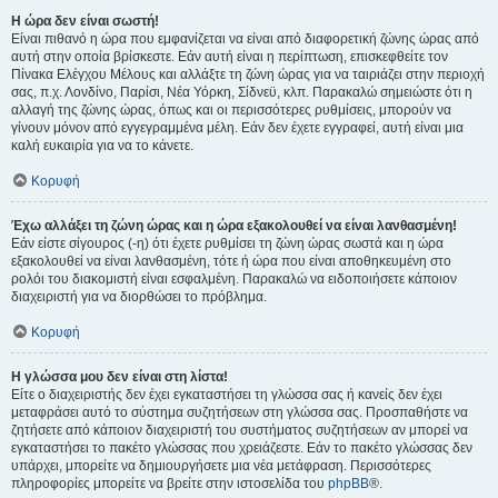
Η ώρα δεν είναι σωστή!
Είναι πιθανό η ώρα που εμφανίζεται να είναι από διαφορετική ζώνης ώρας από
αυτή στην οποία βρίσκεστε. Εάν αυτή είναι η περίπτωση, επισκεφθείτε τον
Πίνακα Ελέγχου Μέλους και αλλάξτε τη ζώνη ώρας για να ταιριάζει στην περιοχή
σας, π.χ. Λονδίνο, Παρίσι, Νέα Υόρκη, Σίδνεϋ, κλπ. Παρακαλώ σημειώστε ότι η
αλλαγή της ζώνης ώρας, όπως και οι περισσότερες ρυθμίσεις, μπορούν να
γίνουν μόνον από εγγεγραμμένα μέλη. Εάν δεν έχετε εγγραφεί, αυτή είναι μια
καλή ευκαιρία για να το κάνετε.
Κορυφή
Έχω αλλάξει τη ζώνη ώρας και η ώρα εξακολουθεί να είναι λανθασμένη!
Εάν είστε σίγουρος (-η) ότι έχετε ρυθμίσει τη ζώνη ώρας σωστά και η ώρα
εξακολουθεί να είναι λανθασμένη, τότε ή ώρα που είναι αποθηκευμένη στο
ρολόι του διακομιστή είναι εσφαλμένη. Παρακαλώ να ειδοποιήσετε κάποιον
διαχειριστή για να διορθώσει το πρόβλημα.
Κορυφή
Η γλώσσα μου δεν είναι στη λίστα!
Είτε ο διαχειριστής δεν έχει εγκαταστήσει τη γλώσσα σας ή κανείς δεν έχει
μεταφράσει αυτό το σύστημα συζητήσεων στη γλώσσα σας. Προσπαθήστε να
ζητήσετε από κάποιον διαχειριστή του συστήματος συζητήσεων αν μπορεί να
εγκαταστήσει το πακέτο γλώσσας που χρειάζεστε. Εάν το πακέτο γλώσσας δεν
υπάρχει, μπορείτε να δημιουργήσετε μια νέα μετάφραση. Περισσότερες
πληροφορίες μπορείτε να βρείτε στην ιστοσελίδα του
phpBB
®.