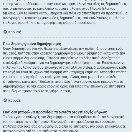
επίσης να προσθέσετε μια υπογραφή ως προεπιλογή για όλες τις δημοσιεύσεις
σας σημειώνοντας το κατάλληλο κουμπί επιλογής στον Πίνακα Ελέγχου
Μέλους. Εάν το κάνετε αυτό, μπορείτε και πάλι να αποτρέψετε να προστεθεί μια
υπογραφή σε κάποιες μεμονωμένες δημοσιεύσεις από-επιλέγοντας το πλαίσιο
επιλογής προσθήκης υπογραφής στη φόρμα δημοσίευσης.
Κορυφή
Πώς δημιουργώ ένα δημοψήφισμα;
Όταν δημοσιεύετε ένα νέο θέμα ή επεξεργάζεστε την πρώτη δημοσίευση ενός
θέματος, πατήστε στην καρτέλα “Δημιουργία δημοψηφίσματος” κάτω από την
κύρια φόρμα δημοσίευσης. Εάν δεν μπορείτε να το δείτε αυτό, δεν έχετε τα
κατάλληλα δικαιώματα για να δημιουργήσετε δημοψηφίσματα. Εισάγετε έναν
τίτλο και τουλάχιστον δύο επιλογές στα κατάλληλα πεδία, διασφαλίζοντας κάθε
επιλογή να είναι σε ξεχωριστή γραμμή στην περιοχή κειμένου. Μπορείτε επίσης
να ορίσετε τον αριθμό των επιλογών ενός μέλους που μπορεί να επιλέξει
ψηφίζοντας κάτω από “Επιλογές ανά μέλος”, ένα χρονικό όριο ημερών για το
δημοψήφισμα, (0 για χωρίς χρονικό όριο) και τέλος την επιλογή να επιτρέψετε
στα μέλη να τροποποιούν τις ψήφους τους.
Κορυφή
Γιατί δεν μπορώ να προσθέσω περισσότερες επιλογές ψήφων;
Το όριο για τις επιλογές στα δημοψηφίσματα καθορίζεται από τον διαχειριστή
του συστήματος συζητήσεων. Εάν νομίζετε ότι χρειάζονται περισσότερες
επιλογές στο δικό σας δημοψήφισμα από το επιτρεπόμενο όριο, επικοινωνείτε
με τον διαχειριστή του συστήματος συζητήσεων.