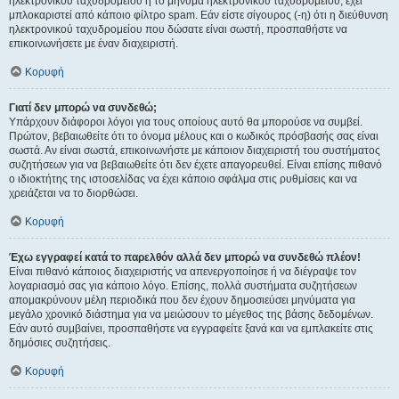
ηλεκτρονικού ταχυδρομείου ή το μήνυμα ηλεκτρονικού ταχυδρομείου, έχει
μπλοκαριστεί από κάποιο φίλτρο spam. Εάν είστε σίγουρος (-η) ότι η διεύθυνση
ηλεκτρονικού ταχυδρομείου που δώσατε είναι σωστή, προσπαθήστε να
επικοινωνήσετε με έναν διαχειριστή.
Κορυφή
Γιατί δεν μπορώ να συνδεθώ;
Υπάρχουν διάφοροι λόγοι για τους οποίους αυτό θα μπορούσε να συμβεί.
Πρώτον, βεβαιωθείτε ότι το όνομα μέλους και ο κωδικός πρόσβασής σας είναι
σωστά. Αν είναι σωστά, επικοινωνήστε με κάποιον διαχειριστή του συστήματος
συζητήσεων για να βεβαιωθείτε ότι δεν έχετε απαγορευθεί. Είναι επίσης πιθανό
ο ιδιοκτήτης της ιστοσελίδας να έχει κάποιο σφάλμα στις ρυθμίσεις και να
χρειάζεται να το διορθώσει.
Κορυφή
Έχω εγγραφεί κατά το παρελθόν αλλά δεν μπορώ να συνδεθώ πλέον!
Είναι πιθανό κάποιος διαχειριστής να απενεργοποίησε ή να διέγραψε τον
λογαριασμό σας για κάποιο λόγο. Επίσης, πολλά συστήματα συζητήσεων
απομακρύνουν μέλη περιοδικά που δεν έχουν δημοσιεύσει μηνύματα για
μεγάλο χρονικό διάστημα για να μειώσουν το μέγεθος της βάσης δεδομένων.
Εάν αυτό συμβαίνει, προσπαθήστε να εγγραφείτε ξανά και να εμπλακείτε στις
δημόσιες συζητήσεις.
Κορυφή