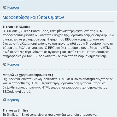
Κορυφή
Μορφοποίηση και τύποι θεμάτων
Τι είναι ο BBCode;
Ο BBCode (Bulletin Board Code) είναι μία ιδιαίτερη εφαρμογή της HTML,
προσφέροντας μεγάλη δυνατότητα ελέγχου της μορφοποίησης σε συγκεκριμένα
αντικείμενα σε μια δημοσίευση. Η χρήση του BBCode χορηγείται από τον
διαχειριστή, αλλά μπορεί επίσης να απενεργοποιηθεί σε μια δημοσίευση από τη
φόρμα υποβολής μηνύματος. Ο BBCode έχει παρόμοια σύνταξη με την HTML,
αλλά οι εντολές περικλείονται σε αγκύλες [ και ] αντί < και >. Για περισσότερες
πληροφορίες για τον BBCode δείτε τον οδηγό από τη φόρμα δημοσίευσης.
Κορυφή
Μπορώ να χρησιμοποιήσω HTML;
Όχι. Δεν είναι δυνατόν να δημοσιεύσετε HTML σε αυτό το σύστημα συζητήσεων
και να αποδοθεί ως HTML. Περισσότερη μορφοποίηση η οποία μπορεί να
διεξαχθεί χρησιμοποιώντας HTML μπορεί να εφαρμοστεί χρησιμοποιώντας
BBCode αντί αυτού.
Κορυφή
Τι είναι τα Smilies;
Τα Smilies, ή Emoticons, είναι μικρά εικονίδια τα οποία μπορούν να