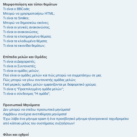
Μορφοποίηση και τύποι θεμάτων
Τι είναι ο BBCode;
Μπορώ να χρησιμοποιήσω HTML;
Τι είναι τα Smilies;
Μπορώ να δημοσιεύω εικόνες;
Τι είναι οι γενικές ανακοινώσεις;
Τι είναι οι ανακοινώσεις;
Τι είναι τα επισημασμένα θέματα;
Τι είναι τα κλειδωμένα θέματα;
Τι είναι τα εικονίδια θεμάτων;
Επίπεδα μελών και Ομάδες
Τι είναι οι Διαχειριστές;
Τι είναι οι Συντονιστές;
Τι είναι οι ομάδες μελών;
Πού είναι οι ομάδες μελών και πώς μπορώ να συμμετάσχω σε μια;
Πώς μπορώ να γίνω συντονιστής ομάδας μελών;
Γιατί μερικές ομάδες μελών εμφανίζονται με διαφορετικό χρώμα;
Τι είναι η “Προεπιλεγμένη ομάδα μελών”;
Τι είναι ο σύνδεσμος "Η ομάδα”;
Προσωπικά Μηνύματα
Δεν μπορώ να στείλω προσωπικά μηνύματα!
Λαμβάνω συνέχεια ανεπιθύμητα μηνύματα!
Έχω λάβει ένα μήνυμα spam ή ένα προσβλητικό μήνυμα ηλεκτρονικού ταχυδρομείου
από κάποιο μέλος του συστήματος συζητήσεων!
Φίλοι και εχθροί