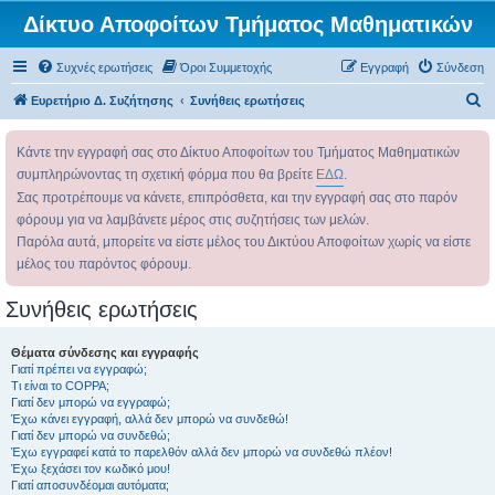
Δίκτυο Αποφοίτων Τμήματος Μαθηματικών
Συχνές ερωτήσεις
Όροι Συμμετοχής
Εγγραφή
Σύνδεση
Α
Ευρετήριο Δ. Συζήτησης
Συνήθεις ερωτήσεις
ν
Κάντε την εγγραφή σας στο Δίκτυο Αποφοίτων του Τμήματος Μαθηματικών
α
συμπληρώνοντας τη σχετική φόρμα που θα βρείτε
ΕΔΩ
.
ζ
Σας προτρέπουμε να κάνετε, επιπρόσθετα, και την εγγραφή σας στο παρόν
ή
φόρουμ για να λαμβάνετε μέρος στις συζητήσεις των μελών.
τ
Παρόλα αυτά, μπορείτε να είστε μέλος του Δικτύου Αποφοίτων χωρίς να είστε
η
μέλος του παρόντος φόρουμ.
σ
Συνήθεις ερωτήσεις
η
Θέματα σύνδεσης και εγγραφής
Γιατί πρέπει να εγγραφώ;
Τι είναι το COPPA;
Γιατί δεν μπορώ να εγγραφώ;
Έχω κάνει εγγραφή, αλλά δεν μπορώ να συνδεθώ!
Γιατί δεν μπορώ να συνδεθώ;
Έχω εγγραφεί κατά το παρελθόν αλλά δεν μπορώ να συνδεθώ πλέον!
Έχω ξεχάσει τον κωδικό μου!
Γιατί αποσυνδέομαι αυτόματα;