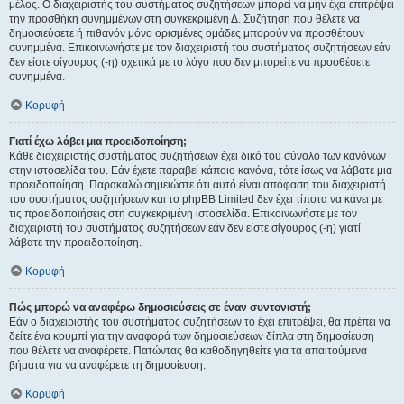
μέλος. Ο διαχειριστής του συστήματος συζητήσεων μπορεί να μην έχει επιτρέψει
την προσθήκη συνημμένων στη συγκεκριμένη Δ. Συζήτηση που θέλετε να
δημοσιεύσετε ή πιθανόν μόνο ορισμένες ομάδες μπορούν να προσθέτουν
συνημμένα. Επικοινωνήστε με τον διαχειριστή του συστήματος συζητήσεων εάν
δεν είστε σίγουρος (-η) σχετικά με το λόγο που δεν μπορείτε να προσθέσετε
συνημμένα.
Κορυφή
Γιατί έχω λάβει μια προειδοποίηση;
Κάθε διαχειριστής συστήματος συζητήσεων έχει δικό του σύνολο των κανόνων
στην ιστοσελίδα του. Εάν έχετε παραβεί κάποιο κανόνα, τότε ίσως να λάβατε μια
προειδοποίηση. Παρακαλώ σημειώστε ότι αυτό είναι απόφαση του διαχειριστή
του συστήματος συζητήσεων και το phpBB Limited δεν έχει τίποτα να κάνει με
τις προειδοποιήσεις στη συγκεκριμένη ιστοσελίδα. Επικοινωνήστε με τον
διαχειριστή του συστήματος συζητήσεων εάν δεν είστε σίγουρος (-η) γιατί
λάβατε την προειδοποίηση.
Κορυφή
Πώς μπορώ να αναφέρω δημοσιεύσεις σε έναν συντονιστή;
Εάν ο διαχειριστής του συστήματος συζητήσεων το έχει επιτρέψει, θα πρέπει να
δείτε ένα κουμπί για την αναφορά των δημοσιεύσεων δίπλα στη δημοσίευση
που θέλετε να αναφέρετε. Πατώντας θα καθοδηγηθείτε για τα απαιτούμενα
βήματα για να αναφέρετε τη δημοσίευση.
Κορυφή