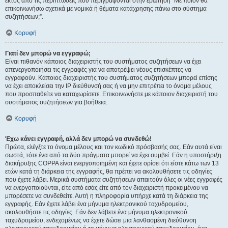
εκτός από τις περιπτώσεις που περιγράφονται στην ερώτηση “Με ποιόν θα
επικοινωνήσω σχετικά με νομικά ή θέματα κατάχρησης πάνω στο σύστημα
συζητήσεων;”.
Κορυφή
Γιατί δεν μπορώ να εγγραφώ;
Είναι πιθανόν κάποιος διαχειριστής του συστήματος συζητήσεων να έχει
απενεργοποιήσει τις εγγραφές για να αποτρέψει νέους επισκέπτες να
εγγραφούν. Κάποιος διαχειριστής του συστήματος συζητήσεων μπορεί επίσης
να έχει αποκλείσει την IP διεύθυνσή σας ή να μην επιτρέπει το όνομα μέλους
που προσπαθείτε να καταχωρίσετε. Επικοινωνήστε με κάποιον διαχειριστή του
συστήματος συζητήσεων για βοήθεια.
Κορυφή
Έχω κάνει εγγραφή, αλλά δεν μπορώ να συνδεθώ!
Πρώτα, ελέγξτε το όνομα μέλους και τον κωδικό πρόσβασής σας. Εάν αυτά είναι
σωστά, τότε ένα από τα δύο πράγματα μπορεί να έχει συμβεί. Εάν η υποστήριξη
διακήρυξης COPPA είναι ενεργοποιημένη και έχετε ορίσει ότι είστε κάτω των 13
ετών κατά τη διάρκεια της εγγραφής, θα πρέπει να ακολουθήσετε τις οδηγίες
που έχετε λάβει. Μερικά συστήματα συζητήσεων απαιτούν όλες οι νέες εγγραφές
να ενεργοποιούνται, είτε από εσάς είτε από τον διαχειριστή προκειμένου να
μπορέσετε να συνδεθείτε. Αυτή η πληροφορία υπήρχε κατά τη διάρκεια της
εγγραφής. Εάν έχετε λάβει ένα μήνυμα ηλεκτρονικού ταχυδρομείου,
ακολουθήστε τις οδηγίες. Εάν δεν λάβετε ένα μήνυμα ηλεκτρονικού
ταχυδρομείου, ενδεχομένως να έχετε δώσει μια λανθασμένη διεύθυνση