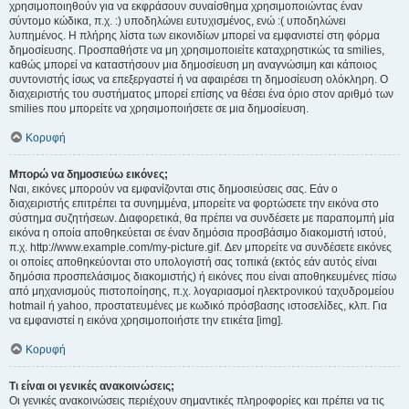
χρησιμοποιηθούν για να εκφράσουν συναίσθημα χρησιμοποιώντας έναν
σύντομο κώδικα, π.χ. :) υποδηλώνει ευτυχισμένος, ενώ :( υποδηλώνει
λυπημένος. Η πλήρης λίστα των εικονιδίων μπορεί να εμφανιστεί στη φόρμα
δημοσίευσης. Προσπαθήστε να μη χρησιμοποιείτε καταχρηστικώς τα smilies,
καθώς μπορεί να καταστήσουν μια δημοσίευση μη αναγνώσιμη και κάποιος
συντονιστής ίσως να επεξεργαστεί ή να αφαιρέσει τη δημοσίευση ολόκληρη. Ο
διαχειριστής του συστήματος μπορεί επίσης να θέσει ένα όριο στον αριθμό των
smilies που μπορείτε να χρησιμοποιήσετε σε μια δημοσίευση.
Κορυφή
Μπορώ να δημοσιεύω εικόνες;
Ναι, εικόνες μπορούν να εμφανίζονται στις δημοσιεύσεις σας. Εάν ο
διαχειριστής επιτρέπει τα συνημμένα, μπορείτε να φορτώσετε την εικόνα στο
σύστημα συζητήσεων. Διαφορετικά, θα πρέπει να συνδέσετε με παραπομπή μία
εικόνα η οποία αποθηκεύεται σε έναν δημόσια προσβάσιμο διακομιστή ιστού,
π.χ. http://www.example.com/my-picture.gif. Δεν μπορείτε να συνδέσετε εικόνες
οι οποίες αποθηκεύονται στο υπολογιστή σας τοπικά (εκτός εάν αυτός είναι
δημόσια προσπελάσιμος διακομιστής) ή εικόνες που είναι αποθηκευμένες πίσω
από μηχανισμούς πιστοποίησης, π.χ. λογαριασμοί ηλεκτρονικού ταχυδρομείου
hotmail ή yahoo, προστατευμένες με κωδικό πρόσβασης ιστοσελίδες, κλπ. Για
να εμφανιστεί η εικόνα χρησιμοποιήστε την ετικέτα [img].
Κορυφή
Τι είναι οι γενικές ανακοινώσεις;
Οι γενικές ανακοινώσεις περιέχουν σημαντικές πληροφορίες και πρέπει να τις