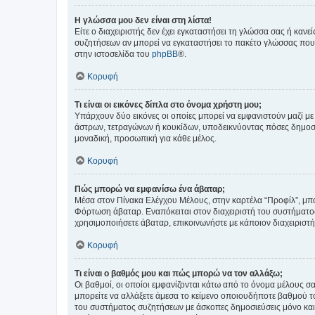
Η γλώσσα μου δεν είναι στη λίστα!
Είτε ο διαχειριστής δεν έχει εγκαταστήσει τη γλώσσα σας ή κα
συζητήσεων αν μπορεί να εγκαταστήσει το πακέτο γλώσσας που 
στην ιστοσελίδα του
phpBB
®.
Κορυφή
Τι είναι οι εικόνες δίπλα στο όνομα χρήστη μου;
Υπάρχουν δύο εικόνες οι οποίες μπορεί να εμφανιστούν μαζί με
άστρων, τετραγώνων ή κουκίδων, υποδεικνύοντας πόσες δημοσιεύ
μοναδική, προσωπική για κάθε μέλος.
Κορυφή
Πώς μπορώ να εμφανίσω ένα άβαταρ;
Μέσα στον Πίνακα Ελέγχου Μέλους, στην καρτέλα “Προφίλ”, μπο
Φόρτωση άβαταρ. Εναπόκειται στον διαχειριστή του συστήματος 
χρησιμοποιήσετε άβαταρ, επικοινωνήστε με κάποιον διαχειριστ
Κορυφή
Τι είναι ο βαθμός μου και πώς μπορώ να τον αλλάξω;
Οι βαθμοί, οι οποίοι εμφανίζονται κάτω από το όνομα μέλους σα
μπορείτε να αλλάξετε άμεσα το κείμενο οποιουδήποτε βαθμού 
του συστήματος συζητήσεων με άσκοπες δημοσιεύσεις μόνο και 