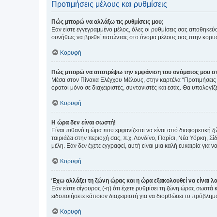
Προτιμήσεις μέλους και ρυθμίσεις
Πώς μπορώ να αλλάξω τις ρυθμίσεις μου;
Εάν είστε εγγεγραμμένο μέλος, όλες οι ρυθμίσεις σας αποθηκε
συνήθως να βρεθεί πατώντας στο όνομα μέλους σας στην κορυφή
Κορυφή
Πώς μπορώ να αποτρέψω την εμφάνιση του ονόματος μου στ
Μέσα στον Πίνακα Ελέγχου Μέλους, στην καρτέλα “Προτιμήσεις 
ορατοί μόνο σε διαχειριστές, συντονιστές και εσάς. Θα υπολογί
Κορυφή
Η ώρα δεν είναι σωστή!
Είναι πιθανό η ώρα που εμφανίζεται να είναι από διαφορετική 
ταιριάζει στην περιοχή σας, π.χ. Λονδίνο, Παρίσι, Νέα Υόρκη,
μέλη. Εάν δεν έχετε εγγραφεί, αυτή είναι μια καλή ευκαιρία για να
Κορυφή
Έχω αλλάξει τη ζώνη ώρας και η ώρα εξακολουθεί να είναι λ
Εάν είστε σίγουρος (-η) ότι έχετε ρυθμίσει τη ζώνη ώρας σωστά
ειδοποιήσετε κάποιον διαχειριστή για να διορθώσει το πρόβλημ
Κορυφή