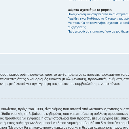
Θέματα σχετικά με το phpBB
Ποιος έχει δημιουργήσει αυτό το σύστημα 
Γιατί δεν είναι διαθέσιμο το Χ χαρακτηριστικό
Με ποιον θα επικοινωνήσω σχετικά με κατάχ
συζητήσεων;
Πώς μπορώ να επικοινωνήσω με τον διαχει
του συστήματος συζητήσεων ως προς το αν θα πρέπει να εγγραφείτε προκειμένου να 
ε επισκέπτες όπως ο καθορισμός εικόνων μελών (avatars), προσωπικά μηνύματα, 
μόνο μερικά λεπτά για την εγγραφή σας οπότε σας συμβουλεύουμε να το κάνετε.
ιαδίκτυο, πράξη του 1998, είναι νόμος που απαιτεί από δικτυακούς τόπους οι ο
μέθοδο νομικής επιβεβαίωσης κηδεμόνα, που να επιτρέπει τη συλλογή προσωπικών 
ποίος προσπαθεί να εγγραφεί ή στην ιστοσελίδα που προσπαθείτε να εγγραφείτε, επ
 συστήματος συζητήσεων δεν μπορεί να δώσει νομική συμβουλή και δεν είναι ένα ση
ώτηση “Με ποιόν θα επικοινωνήσω σχετικά με νομικά ή θέματα κατάχρησης πάνω στο