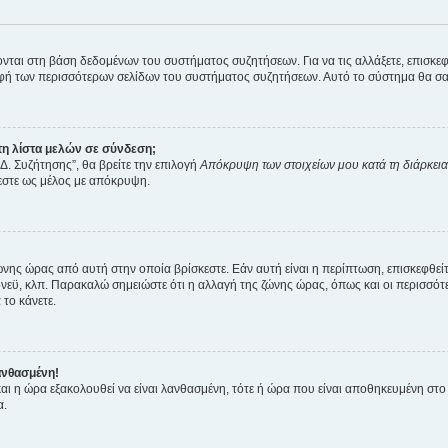
ύονται στη βάση δεδομένων του συστήματος συζητήσεων. Για να τις αλλάξετε, επισκ
 των περισσότερων σελίδων του συστήματος συζητήσεων. Αυτό το σύστημα θα σας επ
η λίστα μελών σε σύνδεση;
Δ. Συζήτησης”, θα βρείτε την επιλογή
Απόκρυψη των στοιχείων μου κατά τη διάρκει
ζεστε ως μέλος με απόκρυψη.
ζώνης ώρας από αυτή στην οποία βρίσκεστε. Εάν αυτή είναι η περίπτωση, επισκεφθεί
 Σίδνεϋ, κλπ. Παρακαλώ σημειώστε ότι η αλλαγή της ζώνης ώρας, όπως και οι περισσ
 το κάνετε.
ανθασμένη!
 και η ώρα εξακολουθεί να είναι λανθασμένη, τότε ή ώρα που είναι αποθηκευμένη στ
α.