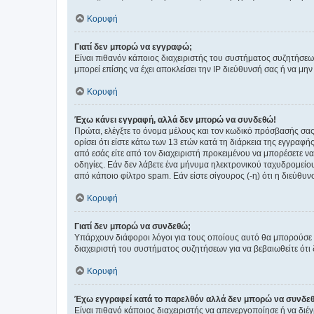
Κορυφή
Γιατί δεν μπορώ να εγγραφώ;
Είναι πιθανόν κάποιος διαχειριστής του συστήματος συζητήσεω
μπορεί επίσης να έχει αποκλείσει την IP διεύθυνσή σας ή να μ
Κορυφή
Έχω κάνει εγγραφή, αλλά δεν μπορώ να συνδεθώ!
Πρώτα, ελέγξτε το όνομα μέλους και τον κωδικό πρόσβασής σας.
ορίσει ότι είστε κάτω των 13 ετών κατά τη διάρκεια της εγγραφ
από εσάς είτε από τον διαχειριστή προκειμένου να μπορέσετε ν
οδηγίες. Εάν δεν λάβετε ένα μήνυμα ηλεκτρονικού ταχυδρομείο
από κάποιο φίλτρο spam. Εάν είστε σίγουρος (-η) ότι η διεύθυ
Κορυφή
Γιατί δεν μπορώ να συνδεθώ;
Υπάρχουν διάφοροι λόγοι για τους οποίους αυτό θα μπορούσε να
διαχειριστή του συστήματος συζητήσεων για να βεβαιωθείτε ότι δ
Κορυφή
Έχω εγγραφεί κατά το παρελθόν αλλά δεν μπορώ να συνδε
Είναι πιθανό κάποιος διαχειριστής να απενεργοποίησε ή να δι