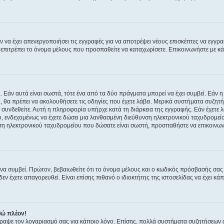
ν να έχει απενεργοποιήσει τις εγγραφές για να αποτρέψει νέους επισκέπτες να εγγ
ην επιτρέπει το όνομα μέλους που προσπαθείτε να καταχωρίσετε. Επικοινωνήστε με κ
 Εάν αυτά είναι σωστά, τότε ένα από τα δύο πράγματα μπορεί να έχει συμβεί. Εάν 
ής, θα πρέπει να ακολουθήσετε τις οδηγίες που έχετε λάβει. Μερικά συστήματα συζητή
α συνδεθείτε. Αυτή η πληροφορία υπήρχε κατά τη διάρκεια της εγγραφής. Εάν έχετε
υ, ενδεχομένως να έχετε δώσει μια λανθασμένη διεύθυνση ηλεκτρονικού ταχυδρομείο
νση ηλεκτρονικού ταχυδρομείου που δώσατε είναι σωστή, προσπαθήστε να επικοινωνή
 συμβεί. Πρώτον, βεβαιωθείτε ότι το όνομα μέλους και ο κωδικός πρόσβασής σας ε
εν έχετε απαγορευθεί. Είναι επίσης πιθανό ο ιδιοκτήτης της ιστοσελίδας να έχει κάπ
θώ πλέον!
έγραψε τον λογαριασμό σας για κάποιο λόγο. Επίσης, πολλά συστήματα συζητήσεων