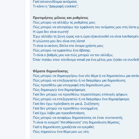
Γιατί αποσυνδέομαι αυτόματα;
Τι κάνει η “Διαγραφή cookies”;
Προτιμήσεις μέλους και ρυθμίσεις
Πώς μπορώ να αλλάξω τις ρυθμίσεις μου;
Πώς μπορώ να αποτρέψω την εμφάνιση του ονόματος μου στη λίστα 
Η ώρα δεν είναι σωστή!
Έχω αλλάξει τη ζώνη ώρας και η ώρα εξακολουθεί να είναι λανθασμέν
Η γλώσσα μου δεν είναι στη λίστα!
Τι είναι οι εικόνες δίπλα στο όνομα χρήστη μου;
Πώς μπορώ να εμφανίσω ένα άβαταρ;
Τι είναι ο βαθμός μου και πώς μπορώ να τον αλλάξω;
Όταν πατάω στον σύνδεσμο email για ένα μέλος μου ζητάει να συνδε
Θέματα δημοσίευσης
Πώς μπορώ να δημιουργήσω ένα νέο θέμα ή να δημοσιεύσω μια απάν
Πώς μπορώ να επεξεργαστώ ή να διαγράψω μια δημοσίευση;
Πώς προσθέτω μια υπογραφή στη δημοσίευση μου;
Πώς δημιουργώ ένα δημοψήφισμα;
Γιατί δεν μπορώ να προσθέσω περισσότερες επιλογές ψήφων;
Πώς μπορώ να επεξεργαστώ ή να διαγράψω ένα δημοψήφισμα;
Γιατί δεν έχω πρόσβαση σε μια Δ. Συζήτηση;
Γιατί δεν μπορώ να προσθέσω συνημμένα;
Γιατί έχω λάβει μια προειδοποίηση;
Πώς μπορώ να αναφέρω δημοσιεύσεις σε έναν συντονιστή;
Τι είναι το κουμπί “Αποθήκευση” στη δημοσίευση θέματος;
Γιατί η δημοσίευση χρειάζεται να εγκριθεί;
Πώς σημειώνω ένα θέμα μου ως νέο;