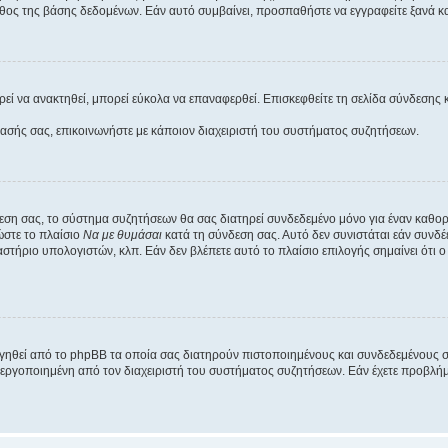
θος της βάσης δεδομένων. Εάν αυτό συμβαίνει, προσπαθήστε να εγγραφείτε ξανά και
εί να ανακτηθεί, μπορεί εύκολα να επαναφερθεί. Επισκεφθείτε τη σελίδα σύνδεσης 
βασής σας, επικοινωνήστε με κάποιον διαχειριστή του συστήματος συζητήσεων.
εση σας, το σύστημα συζητήσεων θα σας διατηρεί συνδεδεμένο μόνο για έναν καθο
ώστε το πλαίσιο
Να με θυμάσαι
κατά τη σύνδεση σας. Αυτό δεν συνιστάται εάν συνδ
γαστήριο υπολογιστών, κλπ. Εάν δεν βλέπετε αυτό το πλαίσιο επιλογής σημαίνει ότι
ργηθεί από το phpBB τα οποία σας διατηρούν πιστοποιημένους και συνδεδεμένους 
εργοποιημένη από τον διαχειριστή του συστήματος συζητήσεων. Εάν έχετε προβλή