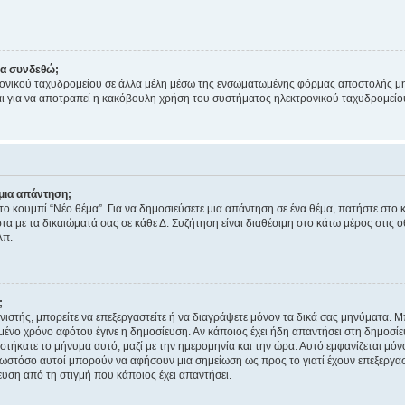
να συνδεθώ;
ονικού ταχυδρομείου σε άλλα μέλη μέσω της ενσωματωμένης φόρμας αποστολής μη
νεται για να αποτραπεί η κακόβουλη χρήση του συστήματος ηλεκτρονικού ταχυδρομεί
μια απάντηση;
στο κουμπί “Νέο θέμα”. Για να δημοσιεύσετε μια απάντηση σε ένα θέμα, πατήστε στο 
τα με τα δικαιώματά σας σε κάθε Δ. Συζήτηση είναι διαθέσιμη στο κάτω μέρος στις 
λπ.
;
νιστής, μπορείτε να επεξεργαστείτε ή να διαγράψετε μόνον τα δικά σας μηνύματα. 
μένο χρόνο αφότου έγινε η δημοσίευση. Αν κάποιος έχει ήδη απαντήσει στη δημοσίε
τήκατε το μήνυμα αυτό, μαζί με την ημερομηνία και την ώρα. Αυτό εμφανίζεται μόνο
 ωστόσο αυτοί μπορούν να αφήσουν μια σημείωση ως προς το γιατί έχουν επεξεργασ
υση από τη στιγμή που κάποιος έχει απαντήσει.