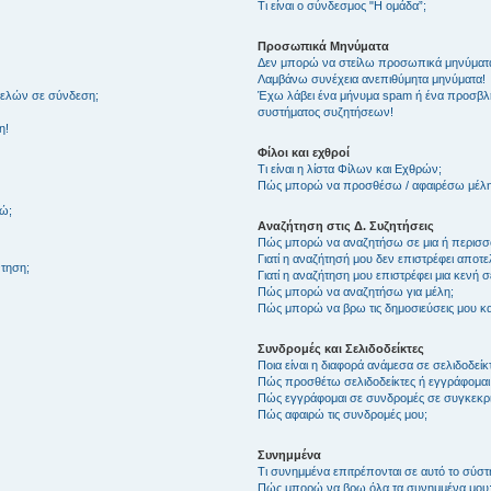
Τι είναι ο σύνδεσμος "Η ομάδα”;
Προσωπικά Μηνύματα
Δεν μπορώ να στείλω προσωπικά μηνύματ
Λαμβάνω συνέχεια ανεπιθύμητα μηνύματα!
μελών σε σύνδεση;
Έχω λάβει ένα μήνυμα spam ή ένα προσβλη
συστήματος συζητήσεων!
η!
Φίλοι και εχθροί
Τι είναι η λίστα Φίλων και Εχθρών;
Πώς μπορώ να προσθέσω / αφαιρέσω μέλη 
θώ;
Αναζήτηση στις Δ. Συζητήσεις
Πώς μπορώ να αναζητήσω σε μια ή περισσό
Γιατί η αναζήτησή μου δεν επιστρέφει αποτ
τηση;
Γιατί η αναζήτηση μου επιστρέφει μια κενή σ
Πώς μπορώ να αναζητήσω για μέλη;
Πώς μπορώ να βρω τις δημοσιεύσεις μου και
Συνδρομές και Σελιδοδείκτες
Ποια είναι η διαφορά ανάμεσα σε σελιδοδείκ
Πώς προσθέτω σελιδοδείκτες ή εγγράφομαι
Πώς εγγράφομαι σε συνδρομές σε συγκεκριμ
Πώς αφαιρώ τις συνδρομές μου;
Συνημμένα
Τι συνημμένα επιτρέπονται σε αυτό το σύσ
Πώς μπορώ να βρω όλα τα συνημμένα μου