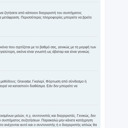
 να ζητήσετε από κάποιον διαχειριστή του συστήματος
έα μετάφραση. Περισσότερες πληροφορίες μπορείτε να βρείτε
κόνα που σχετίζεται με το βαθμό σας, γενικώς με τη μορφή των
αλύτερη, εικόνα είναι γνωστή ως άβαταρ και είναι γενικώς
ς μεθόδους: Gravatar, Γκαλερί, Φόρτωση από σύνδεσμο ή
ορεί να καταστούν διαθέσιμα. Εάν δεν μπορείτε να
σμένων μελών, π.χ. συντονιστές και διαχειριστές. Γενικώς, δεν
του συστήματος συζητήσεων. Παρακαλώ μην κάνετε κατάχρηση
ο ανέχονται αυτό και ο συντονιστής ή ο διαχειριστής απλώς θα