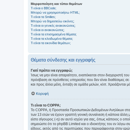
Μορφοποίηση και τύποι θεμάτων
Τι είναι ο BBCode;
Μπορώ να χρησιμοποιήσω HTML;
Τι είναι τα Smilies;
Μπορώ να δημοσιεύω εικόνες;
Τι είναι οι γενικές ανακοινώσεις;
Τι είναι οι ανακοινώσεις;
Τι είναι τα επισημασμένα θέματα;
Τι είναι τα κλειδωμένα θέματα;
Τι είναι τα εικονίδια θεμάτων;
Θέματα σύνδεσης και εγγραφής
Γιατί πρέπει να εγγραφώ;
Ίσως να μην είναι απαραίτητο, εναπόκειται στον διαχειριστή 
πρόσβαση σε πρόσθετες υπηρεσίες που δεν είναι διαθέσιμες σ
και προς άλλα μέλη, ένταξη σε ομάδα μελών, κλπ. Χρειάζονται 
Κορυφή
Τι είναι το COPPA;
Το COPPA, ή Προστασία Προσωπικών Δεδομένων Ανηλίκων στο Δ
των 13 ετών να έχουν γραπτή γονική συναίνεση ή κάποια άλλη 
είστε σίγουρος (-η) αν αυτό ισχύει για σας, όπως κάποιος ο ο
σημειώστε ότι το phpBB Limited και ο ιδιοκτήτης του εν λόγω
είδους, εκτός από τις περιπτώσεις που περιγράφονται στην ερ