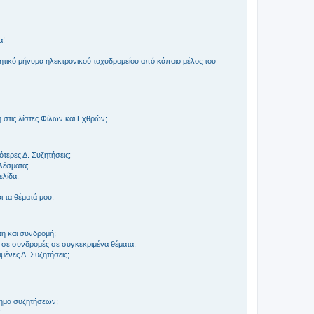
α!
τικό μήνυμα ηλεκτρονικού ταχυδρομείου από κάποιο μέλος του
στις λίστες Φίλων και Εχθρών;
τερες Δ. Συζητήσεις;
ελέσματα;
ελίδα;
 τα θέματά μου;
τη και συνδρομή;
 σε συνδρομές σε συγκεκριμένα θέματα;
ένες Δ. Συζητήσεις;
τημα συζητήσεων;
;