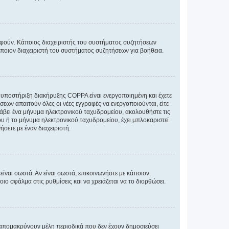
ραφούν. Κάποιος διαχειριστής του συστήματος συζητήσεων
άποιον διαχειριστή του συστήματος συζητήσεων για βοήθεια.
η υποστήριξη διακήρυξης COPPA είναι ενεργοποιημένη και έχετε
σεων απαιτούν όλες οι νέες εγγραφές να ενεργοποιούνται, είτε
 λάβει ένα μήνυμα ηλεκτρονικού ταχυδρομείου, ακολουθήστε τις
υ ή το μήνυμα ηλεκτρονικού ταχυδρομείου, έχει μπλοκαριστεί
σετε με έναν διαχειριστή.
ίναι σωστά. Αν είναι σωστά, επικοινωνήστε με κάποιον
οιο σφάλμα στις ρυθμίσεις και να χρειάζεται να το διορθώσει.
 απομακρύνουν μέλη περιοδικά που δεν έχουν δημοσιεύσει