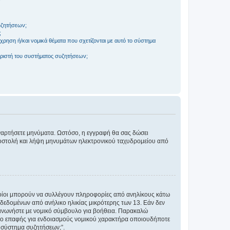
συζητήσεων;
;
ρηση ή/και νομικά θέματα που σχετίζονται με αυτό το σύστημα
ριστή του συστήματος συζητήσεων;
αναρτήσετε μηνύματα. Ωστόσο, η εγγραφή θα σας δώσει
αποστολή και λήψη μηνυμάτων ηλεκτρονικού ταχυδρομείου από
ποίοι μπορούν να συλλέγουν πληροφορίες από ανηλίκους κάτω
δεδομένων από ανήλικο ηλικίας μικρότερης των 13. Εάν δεν
ικοινωνήστε με νομικό σύμβουλο για βοήθεια. Παρακαλώ
μείο επαφής για ενδοιασμούς νομικού χαρακτήρα οποιουδήποτε
 σύστημα συζητήσεων;”.