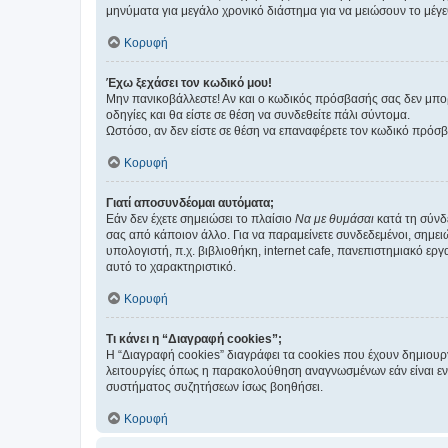
μηνύματα για μεγάλο χρονικό διάστημα για να μειώσουν το μέγε
Κορυφή
Έχω ξεχάσει τον κωδικό μου!
Μην πανικοβάλλεστε! Αν και ο κωδικός πρόσβασής σας δεν μπορ
οδηγίες και θα είστε σε θέση να συνδεθείτε πάλι σύντομα.
Ωστόσο, αν δεν είστε σε θέση να επαναφέρετε τον κωδικό πρόσ
Κορυφή
Γιατί αποσυνδέομαι αυτόματα;
Εάν δεν έχετε σημειώσει το πλαίσιο
Να με θυμάσαι
κατά τη σύνδ
σας από κάποιον άλλο. Για να παραμείνετε συνδεδεμένοι, σημει
υπολογιστή, π.χ. βιβλιοθήκη, internet cafe, πανεπιστημιακό ερ
αυτό το χαρακτηριστικό.
Κορυφή
Τι κάνει η “Διαγραφή cookies”;
Η “Διαγραφή cookies” διαγράφει τα cookies που έχουν δημιου
λειτουργίες όπως η παρακολούθηση αναγνωσμένων εάν είναι εν
συστήματος συζητήσεων ίσως βοηθήσει.
Κορυφή