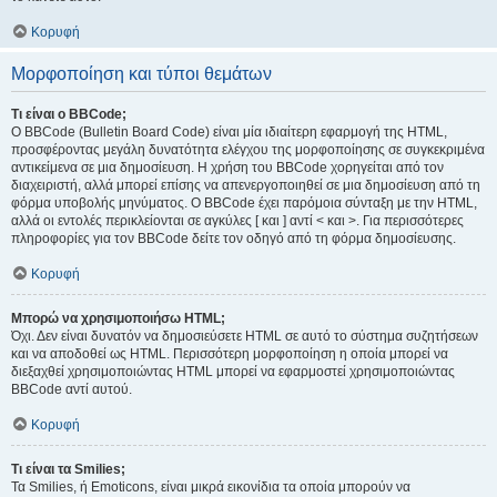
Κορυφή
Μορφοποίηση και τύποι θεμάτων
Τι είναι ο BBCode;
Ο BBCode (Bulletin Board Code) είναι μία ιδιαίτερη εφαρμογή της HTML,
προσφέροντας μεγάλη δυνατότητα ελέγχου της μορφοποίησης σε συγκεκριμένα
αντικείμενα σε μια δημοσίευση. Η χρήση του BBCode χορηγείται από τον
διαχειριστή, αλλά μπορεί επίσης να απενεργοποιηθεί σε μια δημοσίευση από τη
φόρμα υποβολής μηνύματος. Ο BBCode έχει παρόμοια σύνταξη με την HTML,
αλλά οι εντολές περικλείονται σε αγκύλες [ και ] αντί < και >. Για περισσότερες
πληροφορίες για τον BBCode δείτε τον οδηγό από τη φόρμα δημοσίευσης.
Κορυφή
Μπορώ να χρησιμοποιήσω HTML;
Όχι. Δεν είναι δυνατόν να δημοσιεύσετε HTML σε αυτό το σύστημα συζητήσεων
και να αποδοθεί ως HTML. Περισσότερη μορφοποίηση η οποία μπορεί να
διεξαχθεί χρησιμοποιώντας HTML μπορεί να εφαρμοστεί χρησιμοποιώντας
BBCode αντί αυτού.
Κορυφή
Τι είναι τα Smilies;
Τα Smilies, ή Emoticons, είναι μικρά εικονίδια τα οποία μπορούν να