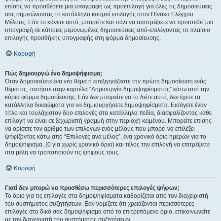
επίσης να προσθέσετε μια υπογραφή ως προεπιλογή για όλες τις δημοσιεύσεις
σας σημειώνοντας το κατάλληλο κουμπί επιλογής στον Πίνακα Ελέγχου
Μέλους. Εάν το κάνετε αυτό, μπορείτε και πάλι να αποτρέψετε να προστεθεί μια
υπογραφή σε κάποιες μεμονωμένες δημοσιεύσεις από-επιλέγοντας το πλαίσιο
επιλογής προσθήκης υπογραφής στη φόρμα δημοσίευσης.
Κορυφή
Πώς δημιουργώ ένα δημοψήφισμα;
Όταν δημοσιεύετε ένα νέο θέμα ή επεξεργάζεστε την πρώτη δημοσίευση ενός
θέματος, πατήστε στην καρτέλα “Δημιουργία δημοψηφίσματος” κάτω από την
κύρια φόρμα δημοσίευσης. Εάν δεν μπορείτε να το δείτε αυτό, δεν έχετε τα
κατάλληλα δικαιώματα για να δημιουργήσετε δημοψηφίσματα. Εισάγετε έναν
τίτλο και τουλάχιστον δύο επιλογές στα κατάλληλα πεδία, διασφαλίζοντας κάθε
επιλογή να είναι σε ξεχωριστή γραμμή στην περιοχή κειμένου. Μπορείτε επίσης
να ορίσετε τον αριθμό των επιλογών ενός μέλους που μπορεί να επιλέξει
ψηφίζοντας κάτω από “Επιλογές ανά μέλος”, ένα χρονικό όριο ημερών για το
δημοψήφισμα, (0 για χωρίς χρονικό όριο) και τέλος την επιλογή να επιτρέψετε
στα μέλη να τροποποιούν τις ψήφους τους.
Κορυφή
Γιατί δεν μπορώ να προσθέσω περισσότερες επιλογές ψήφων;
Το όριο για τις επιλογές στα δημοψηφίσματα καθορίζεται από τον διαχειριστή
του συστήματος συζητήσεων. Εάν νομίζετε ότι χρειάζονται περισσότερες
επιλογές στο δικό σας δημοψήφισμα από το επιτρεπόμενο όριο, επικοινωνείτε
με τον διαχειριστή του συστήματος συζητήσεων.