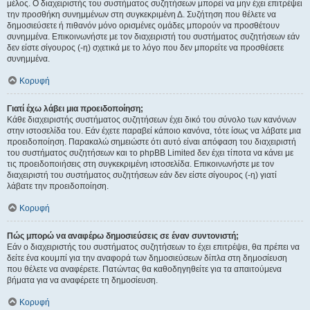
μέλος. Ο διαχειριστής του συστήματος συζητήσεων μπορεί να μην έχει επιτρέψει
την προσθήκη συνημμένων στη συγκεκριμένη Δ. Συζήτηση που θέλετε να
δημοσιεύσετε ή πιθανόν μόνο ορισμένες ομάδες μπορούν να προσθέτουν
συνημμένα. Επικοινωνήστε με τον διαχειριστή του συστήματος συζητήσεων εάν
δεν είστε σίγουρος (-η) σχετικά με το λόγο που δεν μπορείτε να προσθέσετε
συνημμένα.
Κορυφή
Γιατί έχω λάβει μια προειδοποίηση;
Κάθε διαχειριστής συστήματος συζητήσεων έχει δικό του σύνολο των κανόνων
στην ιστοσελίδα του. Εάν έχετε παραβεί κάποιο κανόνα, τότε ίσως να λάβατε μια
προειδοποίηση. Παρακαλώ σημειώστε ότι αυτό είναι απόφαση του διαχειριστή
του συστήματος συζητήσεων και το phpBB Limited δεν έχει τίποτα να κάνει με
τις προειδοποιήσεις στη συγκεκριμένη ιστοσελίδα. Επικοινωνήστε με τον
διαχειριστή του συστήματος συζητήσεων εάν δεν είστε σίγουρος (-η) γιατί
λάβατε την προειδοποίηση.
Κορυφή
Πώς μπορώ να αναφέρω δημοσιεύσεις σε έναν συντονιστή;
Εάν ο διαχειριστής του συστήματος συζητήσεων το έχει επιτρέψει, θα πρέπει να
δείτε ένα κουμπί για την αναφορά των δημοσιεύσεων δίπλα στη δημοσίευση
που θέλετε να αναφέρετε. Πατώντας θα καθοδηγηθείτε για τα απαιτούμενα
βήματα για να αναφέρετε τη δημοσίευση.
Κορυφή