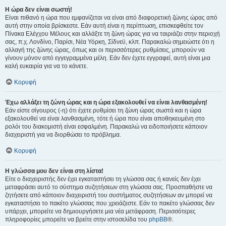
Η ώρα δεν είναι σωστή!
Είναι πιθανό η ώρα που εμφανίζεται να είναι από διαφορετική ζώνης ώρας από
αυτή στην οποία βρίσκεστε. Εάν αυτή είναι η περίπτωση, επισκεφθείτε τον
Πίνακα Ελέγχου Μέλους και αλλάξτε τη ζώνη ώρας για να ταιριάζει στην περιοχή
σας, π.χ. Λονδίνο, Παρίσι, Νέα Υόρκη, Σίδνεϋ, κλπ. Παρακαλώ σημειώστε ότι η
αλλαγή της ζώνης ώρας, όπως και οι περισσότερες ρυθμίσεις, μπορούν να
γίνουν μόνον από εγγεγραμμένα μέλη. Εάν δεν έχετε εγγραφεί, αυτή είναι μια
καλή ευκαιρία για να το κάνετε.
Κορυφή
Έχω αλλάξει τη ζώνη ώρας και η ώρα εξακολουθεί να είναι λανθασμένη!
Εάν είστε σίγουρος (-η) ότι έχετε ρυθμίσει τη ζώνη ώρας σωστά και η ώρα
εξακολουθεί να είναι λανθασμένη, τότε ή ώρα που είναι αποθηκευμένη στο
ρολόι του διακομιστή είναι εσφαλμένη. Παρακαλώ να ειδοποιήσετε κάποιον
διαχειριστή για να διορθώσει το πρόβλημα.
Κορυφή
Η γλώσσα μου δεν είναι στη λίστα!
Είτε ο διαχειριστής δεν έχει εγκαταστήσει τη γλώσσα σας ή κανείς δεν έχει
μεταφράσει αυτό το σύστημα συζητήσεων στη γλώσσα σας. Προσπαθήστε να
ζητήσετε από κάποιον διαχειριστή του συστήματος συζητήσεων αν μπορεί να
εγκαταστήσει το πακέτο γλώσσας που χρειάζεστε. Εάν το πακέτο γλώσσας δεν
υπάρχει, μπορείτε να δημιουργήσετε μια νέα μετάφραση. Περισσότερες
πληροφορίες μπορείτε να βρείτε στην ιστοσελίδα του
phpBB
®.