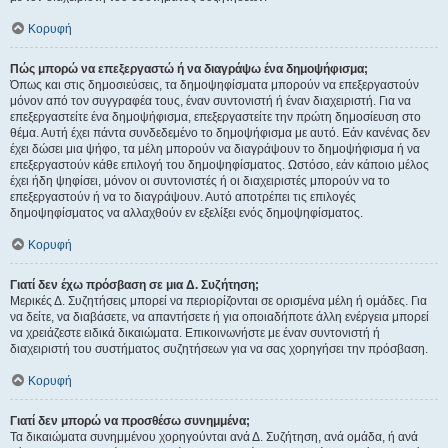
Κορυφή
Πώς μπορώ να επεξεργαστώ ή να διαγράψω ένα δημοψήφισμα;
Όπως και στις δημοσιεύσεις, τα δημοψηφίσματα μπορούν να επεξεργαστούν
μόνον από τον συγγραφέα τους, έναν συντονιστή ή έναν διαχειριστή. Για να
επεξεργαστείτε ένα δημοψήφισμα, επεξεργαστείτε την πρώτη δημοσίευση στο
θέμα. Αυτή έχει πάντα συνδεδεμένο το δημοψήφισμα με αυτό. Εάν κανένας δεν
έχει δώσει μια ψήφο, τα μέλη μπορούν να διαγράψουν το δημοψήφισμα ή να
επεξεργαστούν κάθε επιλογή του δημοψηφίσματος. Ωστόσο, εάν κάποιο μέλος
έχει ήδη ψηφίσει, μόνον οι συντονιστές ή οι διαχειριστές μπορούν να το
επεξεργαστούν ή να το διαγράψουν. Αυτό αποτρέπει τις επιλογές
δημοψηφίσματος να αλλαχθούν εν εξελίξει ενός δημοψηφίσματος.
Κορυφή
Γιατί δεν έχω πρόσβαση σε μια Δ. Συζήτηση;
Μερικές Δ. Συζητήσεις μπορεί να περιορίζονται σε ορισμένα μέλη ή ομάδες. Για
να δείτε, να διαβάσετε, να απαντήσετε ή για οποιαδήποτε άλλη ενέργεια μπορεί
να χρειάζεστε ειδικά δικαιώματα. Επικοινωνήστε με έναν συντονιστή ή
διαχειριστή του συστήματος συζητήσεων για να σας χορηγήσει την πρόσβαση.
Κορυφή
Γιατί δεν μπορώ να προσθέσω συνημμένα;
Τα δικαιώματα συνημμένου χορηγούνται ανά Δ. Συζήτηση, ανά ομάδα, ή ανά