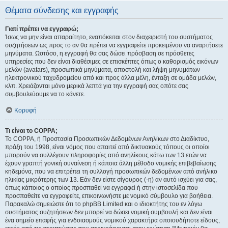
Θέματα σύνδεσης και εγγραφής
Γιατί πρέπει να εγγραφώ;
Ίσως να μην είναι απαραίτητο, εναπόκειται στον διαχειριστή του συστήματος
συζητήσεων ως προς το αν θα πρέπει να εγγραφείτε προκειμένου να αναρτήσετε
μηνύματα. Ωστόσο, η εγγραφή θα σας δώσει πρόσβαση σε πρόσθετες
υπηρεσίες που δεν είναι διαθέσιμες σε επισκέπτες όπως ο καθορισμός εικόνων
μελών (avatars), προσωπικά μηνύματα, αποστολή και λήψη μηνυμάτων
ηλεκτρονικού ταχυδρομείου από και προς άλλα μέλη, ένταξη σε ομάδα μελών,
κλπ. Χρειάζονται μόνο μερικά λεπτά για την εγγραφή σας οπότε σας
συμβουλεύουμε να το κάνετε.
Κορυφή
Τι είναι το COPPA;
Το COPPA, ή Προστασία Προσωπικών Δεδομένων Ανηλίκων στο Διαδίκτυο,
πράξη του 1998, είναι νόμος που απαιτεί από δικτυακούς τόπους οι οποίοι
μπορούν να συλλέγουν πληροφορίες από ανηλίκους κάτω των 13 ετών να
έχουν γραπτή γονική συναίνεση ή κάποια άλλη μέθοδο νομικής επιβεβαίωσης
κηδεμόνα, που να επιτρέπει τη συλλογή προσωπικών δεδομένων από ανήλικο
ηλικίας μικρότερης των 13. Εάν δεν είστε σίγουρος (-η) αν αυτό ισχύει για σας,
όπως κάποιος ο οποίος προσπαθεί να εγγραφεί ή στην ιστοσελίδα που
προσπαθείτε να εγγραφείτε, επικοινωνήστε με νομικό σύμβουλο για βοήθεια.
Παρακαλώ σημειώστε ότι το phpBB Limited και ο ιδιοκτήτης του εν λόγω
συστήματος συζητήσεων δεν μπορεί να δώσει νομική συμβουλή και δεν είναι
ένα σημείο επαφής για ενδοιασμούς νομικού χαρακτήρα οποιουδήποτε είδους,