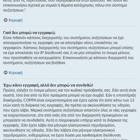
εκτός από τις περιπτώσεις που περιγράφονται στην ερώτηση “Με ποιόν θα
επικοινωνήσω σχετικά με νομικά ή θέματα κατάχρησης πάνω στο σύστημα
συζητήσεων;”.
Κορυφή
Γιατί δεν μπορώ να εγγραφώ;
Είναι πιθανόν κάποιος διαχειριστής του συστήματος συζητήσεων να έχει
απενεργοποιήσει τις εγγραφές για να αποτρέψει νέους επισκέπτες να
εγγραφούν. Κάποιος διαχειριστής του συστήματος συζητήσεων μπορεί επίσης
να έχει αποκλείσει την IP διεύθυνσή σας ή να μην επιτρέπει το όνομα μέλους
που προσπαθείτε να καταχωρίσετε. Επικοινωνήστε με κάποιον διαχειριστή του
συστήματος συζητήσεων για βοήθεια.
Κορυφή
Έχω κάνει εγγραφή, αλλά δεν μπορώ να συνδεθώ!
Πρώτα, ελέγξτε το όνομα μέλους και τον κωδικό πρόσβασής σας. Εάν αυτά είναι
σωστά, τότε ένα από τα δύο πράγματα μπορεί να έχει συμβεί. Εάν η υποστήριξη
διακήρυξης COPPA είναι ενεργοποιημένη και έχετε ορίσει ότι είστε κάτω των 13
ετών κατά τη διάρκεια της εγγραφής, θα πρέπει να ακολουθήσετε τις οδηγίες
που έχετε λάβει. Μερικά συστήματα συζητήσεων απαιτούν όλες οι νέες εγγραφές
να ενεργοποιούνται, είτε από εσάς είτε από τον διαχειριστή προκειμένου να
μπορέσετε να συνδεθείτε. Αυτή η πληροφορία υπήρχε κατά τη διάρκεια της
εγγραφής. Εάν έχετε λάβει ένα μήνυμα ηλεκτρονικού ταχυδρομείου,
ακολουθήστε τις οδηγίες. Εάν δεν λάβετε ένα μήνυμα ηλεκτρονικού
ταχυδρομείου, ενδεχομένως να έχετε δώσει μια λανθασμένη διεύθυνση