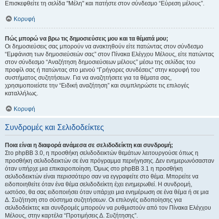
Επισκεφθείτε τη σελίδα "Μέλη" και πατήστε στον σύνδεσμο “Εύρεση μέλους”.
Κορυφή
Πώς μπορώ να βρω τις δημοσιεύσεις μου και τα θέματά μου;
Οι δημοσιεύσεις σας μπορούν να ανακτηθούν είτε πατώντας στον σύνδεσμο
“Εμφάνιση των δημοσιεύσεών σας” στον Πίνακα Ελέγχου Μέλους, είτε πατώντας
στον σύνδεσμο “Αναζήτηση δημοσιεύσεων μέλους” μέσω της σελίδας του
προφίλ σας ή πατώντας στο μενού “Γρήγορες συνδέσεις” στην κορυφή του
συστήματος συζητήσεων. Για να αναζητήσετε για τα θέματα σας,
χρησιμοποιείστε την “Ειδική αναζήτηση” και συμπληρώστε τις επιλογές
καταλλήλως.
Κορυφή
Συνδρομές και Σελιδοδείκτες
Ποια είναι η διαφορά ανάμεσα σε σελιδοδείκτη και συνδρομή;
Στο phpBB 3.0, η προσθήκη σελιδοδεικτών θεμάτων λειτουργούσε όπως η
προσθήκη σελιδοδεικτών σε ένα πρόγραμμα περιήγησης. Δεν ενημερωνόσασταν
όταν υπήρχε μια επικαιροποίηση. Όμως στο phpBB 3.1 η προσθήκη
σελιδοδεικτών είναι περισσότερο σαν να εγγραφείτε στο θέμα. Μπορείτε να
ειδοποιηθείτε όταν ένα θέμα σελιδοδείκτη έχει ενημερωθεί. Η συνδρομή,
ωστόσο, θα σας ειδοποιήσει όταν υπάρχει μια ενημέρωση σε ένα θέμα ή σε μια
Δ. Συζήτηση στο σύστημα συζητήσεων. Οι επιλογές ειδοποίησης για
σελιδοδείκτες και συνδρομές μπορούν να ρυθμιστούν από τον Πίνακα Ελέγχου
Μέλους, στην καρτέλα “Προτιμήσεις Δ. Συζήτησης”.