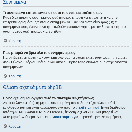
Συνημμένα
Τι συνημμένα επιτρέπονται σε αυτό το σύστημα συζητήσεων;
Κάθε διαχειριστής συστήματος συζητήσεων μπορεί να επιτρέπει ή να μην
επιτρέπει ορισμένους τύπους συνημμένων. Εάν δεν είστε σίγουρος (-η) τι
συνημμένα επιτρέπονται να φορτωθούν, επικοινωνήστε με τον διαχειριστή του
συστήματος συζητήσεων για βοήθεια.
Κορυφή
Πώς μπορώ να βρω όλα τα συνημμένα μου;
Για να βρείτε τη λίστα των συνημμένων σας τα οποία έχετε φορτώσει, πηγαίνετε
στον Πίνακα Ελέγχου Μέλους και ακολουθήστε τους συνδέσμους στην ενότητα
συνημμένων.
Κορυφή
Θέματα σχετικά με το phpBB
Ποιος έχει δημιουργήσει αυτό το σύστημα συζητήσεων;
Αυτό το λογισμικό (στη μη τροποποιημένη του έκδοση) έχει υλοποιηθεί,
κυκλοφορήσει και είναι κατοχυρωμένο από το
phpBB Limited
. Είναι διαθέσιμο
υπό την GNU General Public License, έκδοση 2 (GPL-2.0) και μπορεί να
διανεμηθεί ελεύθερα. Δείτε στο
About phpBB
για περισσότερες λεπτομέρειες.
Κορυφή