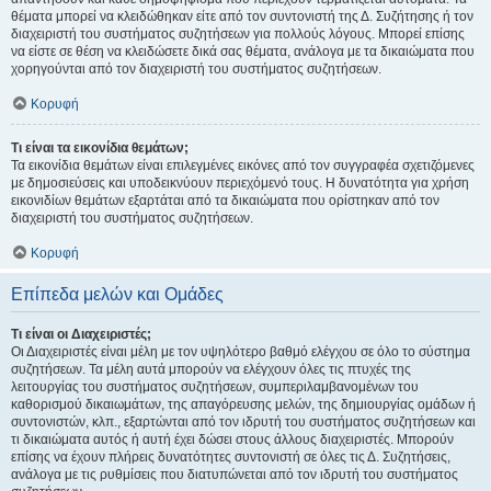
θέματα μπορεί να κλειδώθηκαν είτε από τον συντονιστή της Δ. Συζήτησης ή τον
διαχειριστή του συστήματος συζητήσεων για πολλούς λόγους. Μπορεί επίσης
να είστε σε θέση να κλειδώσετε δικά σας θέματα, ανάλογα με τα δικαιώματα που
χορηγούνται από τον διαχειριστή του συστήματος συζητήσεων.
Κορυφή
Τι είναι τα εικονίδια θεμάτων;
Τα εικονίδια θεμάτων είναι επιλεγμένες εικόνες από τον συγγραφέα σχετιζόμενες
με δημοσιεύσεις και υποδεικνύουν περιεχόμενό τους. Η δυνατότητα για χρήση
εικονιδίων θεμάτων εξαρτάται από τα δικαιώματα που ορίστηκαν από τον
διαχειριστή του συστήματος συζητήσεων.
Κορυφή
Επίπεδα μελών και Ομάδες
Τι είναι οι Διαχειριστές;
Οι Διαχειριστές είναι μέλη με τον υψηλότερο βαθμό ελέγχου σε όλο το σύστημα
συζητήσεων. Τα μέλη αυτά μπορούν να ελέγχουν όλες τις πτυχές της
λειτουργίας του συστήματος συζητήσεων, συμπεριλαμβανομένων του
καθορισμού δικαιωμάτων, της απαγόρευσης μελών, της δημιουργίας ομάδων ή
συντονιστών, κλπ., εξαρτώνται από τον ιδρυτή του συστήματος συζητήσεων και
τι δικαιώματα αυτός ή αυτή έχει δώσει στους άλλους διαχειριστές. Μπορούν
επίσης να έχουν πλήρεις δυνατότητες συντονιστή σε όλες τις Δ. Συζητήσεις,
ανάλογα με τις ρυθμίσεις που διατυπώνεται από τον ιδρυτή του συστήματος