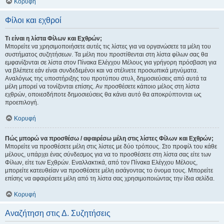
Κορυφή
Φίλοι και εχθροί
Τι είναι η λίστα Φίλων και Εχθρών;
Μπορείτε να χρησιμοποιήσετε αυτές τις λίστες για να οργανώσετε τα μέλη του
συστήματος συζητήσεων. Τα μέλη που προστίθενται στη λίστα φίλων σας θα
εμφανίζονται σε λίστα στον Πίνακα Ελέγχου Μέλους για γρήγορη πρόσβαση για
να βλέπετε εάν είναι συνδεδεμένοι και να στέλνετε προσωπικά μηνύματα.
Αναλόγως της υποστήριξης του προτύπου στυλ, δημοσιεύσεις από αυτά τα
μέλη μπορεί να τονίζονται επίσης. Αν προσθέσετε κάποιο μέλος στη λίστα
εχθρών, οποιεσδήποτε δημοσιεύσεις θα κάνει αυτό θα αποκρύπτονται ως
προεπιλογή.
Κορυφή
Πώς μπορώ να προσθέσω / αφαιρέσω μέλη στις λίστες Φίλων και Εχθρών;
Μπορείτε να προσθέσετε μέλη στις λίστες με δύο τρόπους. Στο προφίλ του κάθε
μέλους, υπάρχει ένας σύνδεσμος για να το προσθέσετε στη λίστα σας είτε των
Φίλων, είτε των Εχθρών. Εναλλακτικά, από τον Πίνακα Ελέγχου Μέλους,
μπορείτε κατευθείαν να προσθέσετε μέλη εισάγοντας το όνομα τους. Μπορείτε
επίσης να αφαιρέσετε μέλη από τη λίστα σας χρησιμοποιώντας την ίδια σελίδα.
Κορυφή
Αναζήτηση στις Δ. Συζητήσεις