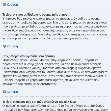
Κορυφή
Τι είναι οι εικόνες δίπλα στο όνομα χρήστη μου;
Υπάρχουν δύο εικόνες οι οποίες μπορεί να εμφανιστούν μαζί με το όνομα
μέλους στην προβολή δημοσιεύσεων. Μια από αυτές μπορεί να είναι μια εικόνα
που σχετίζεται με το βαθμό σας, γενικώς με τη μορφή των άστρων, τετραγώνων
ή κουκίδων, υποδεικνύοντας πόσες δημοσιεύσεις έχετε κάνει ή το αξίωμα σας
στο σύστημα συζητήσεων. Μια άλλη, συνήθως μεγαλύτερη, εικόνα είναι γνωστή
ως άβαταρ και είναι γενικώς μοναδική, προσωπική για κάθε μέλος.
Κορυφή
Πώς μπορώ να εμφανίσω ένα άβαταρ;
Μέσα στον Πίνακα Ελέγχου Μέλους, στην καρτέλα “Προφίλ”, μπορείτε να
προσθέσετε ένα άβαταρ, χρησιμοποιώντας μια από τις ακόλουθες τέσσερις
μεθόδους: Gravatar, Γκαλερί, Φόρτωση από σύνδεσμο ή Φόρτωση άβαταρ.
Εναπόκειται στον διαχειριστή του συστήματος συζητήσεων να ενεργοποιήσει τα
άβαταρ και να επιλέξει τον τρόπο με τον οποίο μπορεί να καταστούν διαθέσιμα.
Εάν δεν μπορείτε να χρησιμοποιήσετε άβαταρ, επικοινωνήστε με κάποιον
διαχειριστή του συστήματος συζητήσεων.
Κορυφή
Τι είναι ο βαθμός μου και πώς μπορώ να τον αλλάξω;
Οι βαθμοί, οι οποίοι εμφανίζονται κάτω από το όνομα μέλους σας, δηλώνουν
τον αριθμό των δημοσιεύσεων που έχετε κάνει ή είναι αναγνωριστικό ορισμένων