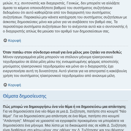
μελών, π.χ. συντονιστές και διαχειριστές. Γενικώς, δεν μπορείτε να αλλάξετε
άμεσα το κείμενο οποιουδήποτε βαθμού του συστήματος συζητήσεων
δεδομένου ότι αυτό καθορίζεται από τον διαχειριστή του συστήματος
συζητήσεων. Παρακαλώ μην κάνετε κατάχρηση του συστήματος συζητήσεων με
άσκοπες δημοσιεύσεις μόνο και μόνο για να ανεβάσετε τον βαθμό σας. Τα
περισσότερα συστήματα συζητήσεων δεν το ανέχονται αυτό και ο συντονιστής ή
ο διαχειριστής απλώς θα μειώσει τον αριθμό των δημοσιεύσεων σας.
Κορυφή
Όταν πατάω στον σύνδεσμο email για ένα μέλος μου ζητάει να συνδεθώ;
Μόνον εγγεγραμμένα μέλη μπορούν να στείλουν μήνυμα ηλεκτρονικού
ταχυδρομείου σε άλλα μέλη μέσω της ενσωματωμένης φόρμας αποστολής
μηνύματος ηλεκτρονικού ταχυδρομείου και μόνο αν ο διαχειριστής έχει
ενεργοποιήσει αυτή τη δυνατότητα. Αυτό γίνεται για να αποτραπεί η κακόβουλη
χρήση του συστήματος ηλεκτρονικού ταχυδρομείου από ανώνυμα μέλη.
Κορυφή
Θέματα δημοσίευσης
Πώς μπορώ να δημιουργήσω ένα νέο θέμα ή να δημοσιεύσω μια απάντηση;
Για να δημοσιεύσετε ένα νέο θέμα σε μια Δ. Συζήτηση, πατήστε στο κουμπί “Νέο
θέμα”. Για να δημοσιεύσετε μια απάντηση σε ένα θέμα, πατήστε στο κουμπί
“Απάντηση”. Μπορεί να χρειαστεί να εγγραφείτε προκειμένου να μπορέσετε να
δημοσιεύσετε ένα μήνυμα. Μια λίστα με τα δικαιώματά σας σε κάθε Δ. Συζήτηση
είναι διαθέσιμη στο κάτω μέρος στις οθόνες της Δ. Συζήτησης και του θέματος.