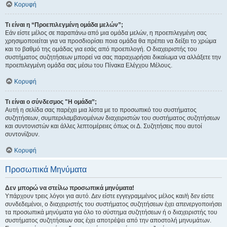
Κορυφή
Τι είναι η “Προεπιλεγμένη ομάδα μελών”;
Εάν είστε μέλος σε παραπάνω από μια ομάδα μελών, η προεπιλεγμένη σας
χρησιμοποιείται για να προσδιορίσει ποια ομάδα θα πρέπει να δείξει το χρώμα
και το βαθμό της ομάδας για εσάς από προεπιλογή. Ο διαχειριστής του
συστήματος συζητήσεων μπορεί να σας παραχωρήσει δικαίωμα να αλλάξετε την
προεπιλεγμένη ομάδα σας μέσω του Πίνακα Ελέγχου Μέλους.
Κορυφή
Τι είναι ο σύνδεσμος "Η ομάδα”;
Αυτή η σελίδα σας παρέχει μια λίστα με το προσωπικό του συστήματος
συζητήσεων, συμπεριλαμβανομένων διαχειριστών του συστήματος συζητήσεων
και συντονιστών και άλλες λεπτομέρειες όπως οι Δ. Συζητήσεις που αυτοί
συντονίζουν.
Κορυφή
Προσωπικά Μηνύματα
Δεν μπορώ να στείλω προσωπικά μηνύματα!
Υπάρχουν τρεις λόγοι για αυτό. Δεν είστε εγγεγραμμένος μέλος και/ή δεν είστε
συνδεδεμένοι, ο διαχειριστής του συστήματος συζητήσεων έχει απενεργοποιήσει
τα προσωπικά μηνύματα για όλο το σύστημα συζητήσεων ή ο διαχειριστής του
συστήματος συζητήσεων σας έχει αποτρέψει από την αποστολή μηνυμάτων.