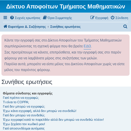
Δίκτυο Αποφοίτων Τμήματος Μαθηματικών
Συχνές ερωτήσεις
Όροι Συμμετοχής
Εγγραφή
Σύνδεση
Α
Ευρετήριο Δ. Συζήτησης
Συνήθεις ερωτήσεις
ν
Κάντε την εγγραφή σας στο Δίκτυο Αποφοίτων του Τμήματος Μαθηματικών
α
συμπληρώνοντας τη σχετική φόρμα που θα βρείτε
ΕΔΩ
.
ζ
Σας προτρέπουμε να κάνετε, επιπρόσθετα, και την εγγραφή σας στο παρόν
ή
φόρουμ για να λαμβάνετε μέρος στις συζητήσεις των μελών.
τ
Παρόλα αυτά, μπορείτε να είστε μέλος του Δικτύου Αποφοίτων χωρίς να είστε
η
μέλος του παρόντος φόρουμ.
σ
Συνήθεις ερωτήσεις
η
Θέματα σύνδεσης και εγγραφής
Γιατί πρέπει να εγγραφώ;
Τι είναι το COPPA;
Γιατί δεν μπορώ να εγγραφώ;
Έχω κάνει εγγραφή, αλλά δεν μπορώ να συνδεθώ!
Γιατί δεν μπορώ να συνδεθώ;
Έχω εγγραφεί κατά το παρελθόν αλλά δεν μπορώ να συνδεθώ πλέον!
Έχω ξεχάσει τον κωδικό μου!
Γιατί αποσυνδέομαι αυτόματα;