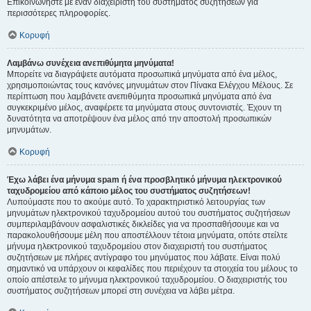
Επικοινωνήστε με έναν διαχειριστή του συστήματος συζητήσεων για
περισσότερες πληροφορίες.
Κορυφή
Λαμβάνω συνέχεια ανεπιθύμητα μηνύματα!
Μπορείτε να διαγράψετε αυτόματα προσωπικά μηνύματα από ένα μέλος,
χρησιμοποιώντας τους κανόνες μηνυμάτων στον Πίνακα Ελέγχου Μέλους. Σε
περίπτωση που λαμβάνετε ανεπιθύμητα προσωπικά μηνύματα από ένα
συγκεκριμένο μέλος, αναφέρετε τα μηνύματα στους συντονιστές. Έχουν τη
δυνατότητα να αποτρέψουν ένα μέλος από την αποστολή προσωπικών
μηνυμάτων.
Κορυφή
Έχω λάβει ένα μήνυμα spam ή ένα προσβλητικό μήνυμα ηλεκτρονικού
ταχυδρομείου από κάποιο μέλος του συστήματος συζητήσεων!
Λυπούμαστε που το ακούμε αυτό. Το χαρακτηριστικό λειτουργίας των
μηνυμάτων ηλεκτρονικού ταχυδρομείου αυτού του συστήματος συζητήσεων
συμπεριλαμβάνουν ασφαλιστικές δικλείδες για να προσπαθήσουμε και να
παρακολουθήσουμε μέλη που αποστέλλουν τέτοια μηνύματα, οπότε στείλτε
μήνυμα ηλεκτρονικού ταχυδρομείου στον διαχειριστή του συστήματος
συζητήσεων με πλήρες αντίγραφο του μηνύματος που λάβατε. Είναι πολύ
σημαντικό να υπάρχουν οι κεφαλίδες που περιέχουν τα στοιχεία του μέλους το
οποίο απέστειλε το μήνυμα ηλεκτρονικού ταχυδρομείου. Ο διαχειριστής του
συστήματος συζητήσεων μπορεί στη συνέχεια να λάβει μέτρα.