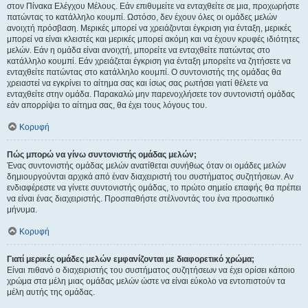
στον Πίνακα Ελέγχου Μέλους. Εάν επιθυμείτε να ενταχθείτε σε μια, προχωρήστε
πατώντας το κατάλληλο κουμπί. Ωστόσο, δεν έχουν όλες οι ομάδες μελών
ανοιχτή πρόσβαση. Μερικές μπορεί να χρειάζονται έγκριση για ένταξη, μερικές
μπορεί να είναι κλειστές και μερικές μπορεί ακόμη και να έχουν κρυφές ιδιότητες
μελών. Εάν η ομάδα είναι ανοιχτή, μπορείτε να ενταχθείτε πατώντας στο
κατάλληλο κουμπί. Εάν χρειάζεται έγκριση για ένταξη μπορείτε να ζητήσετε να
ενταχθείτε πατώντας στο κατάλληλο κουμπί. Ο συντονιστής της ομάδας θα
χρειαστεί να εγκρίνει το αίτημα σας και ίσως σας ρωτήσει γιατί θέλετε να
ενταχθείτε στην ομάδα. Παρακαλώ μην παρενοχλήσετε τον συντονιστή ομάδας
εάν απορρίψει το αίτημα σας, θα έχει τους λόγους του.
Κορυφή
Πώς μπορώ να γίνω συντονιστής ομάδας μελών;
Ένας συντονιστής ομάδας μελών ανατίθεται συνήθως όταν οι ομάδες μελών
δημιουργούνται αρχικά από έναν διαχειριστή του συστήματος συζητήσεων. Αν
ενδιαφέρεστε να γίνετε συντονιστής ομάδας, το πρώτο σημείο επαφής θα πρέπει
να είναι ένας διαχειριστής. Προσπαθήστε στέλνοντάς του ένα προσωπικό
μήνυμα.
Κορυφή
Γιατί μερικές ομάδες μελών εμφανίζονται με διαφορετικό χρώμα;
Είναι πιθανό ο διαχειριστής του συστήματος συζητήσεων να έχει ορίσει κάποιο
χρώμα στα μέλη μιας ομάδας μελών ώστε να είναι εύκολο να εντοπιστούν τα
μέλη αυτής της ομάδας.