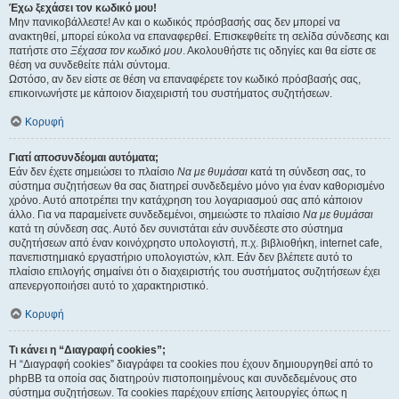
Έχω ξεχάσει τον κωδικό μου!
Μην πανικοβάλλεστε! Αν και ο κωδικός πρόσβασής σας δεν μπορεί να
ανακτηθεί, μπορεί εύκολα να επαναφερθεί. Επισκεφθείτε τη σελίδα σύνδεσης και
πατήστε στο
Ξέχασα τον κωδικό μου
. Ακολουθήστε τις οδηγίες και θα είστε σε
θέση να συνδεθείτε πάλι σύντομα.
Ωστόσο, αν δεν είστε σε θέση να επαναφέρετε τον κωδικό πρόσβασής σας,
επικοινωνήστε με κάποιον διαχειριστή του συστήματος συζητήσεων.
Κορυφή
Γιατί αποσυνδέομαι αυτόματα;
Εάν δεν έχετε σημειώσει το πλαίσιο
Να με θυμάσαι
κατά τη σύνδεση σας, το
σύστημα συζητήσεων θα σας διατηρεί συνδεδεμένο μόνο για έναν καθορισμένο
χρόνο. Αυτό αποτρέπει την κατάχρηση του λογαριασμού σας από κάποιον
άλλο. Για να παραμείνετε συνδεδεμένοι, σημειώστε το πλαίσιο
Να με θυμάσαι
κατά τη σύνδεση σας. Αυτό δεν συνιστάται εάν συνδέεστε στο σύστημα
συζητήσεων από έναν κοινόχρηστο υπολογιστή, π.χ. βιβλιοθήκη, internet cafe,
πανεπιστημιακό εργαστήριο υπολογιστών, κλπ. Εάν δεν βλέπετε αυτό το
πλαίσιο επιλογής σημαίνει ότι ο διαχειριστής του συστήματος συζητήσεων έχει
απενεργοποιήσει αυτό το χαρακτηριστικό.
Κορυφή
Τι κάνει η “Διαγραφή cookies”;
Η “Διαγραφή cookies” διαγράφει τα cookies που έχουν δημιουργηθεί από το
phpBB τα οποία σας διατηρούν πιστοποιημένους και συνδεδεμένους στο
σύστημα συζητήσεων. Τα cookies παρέχουν επίσης λειτουργίες όπως η