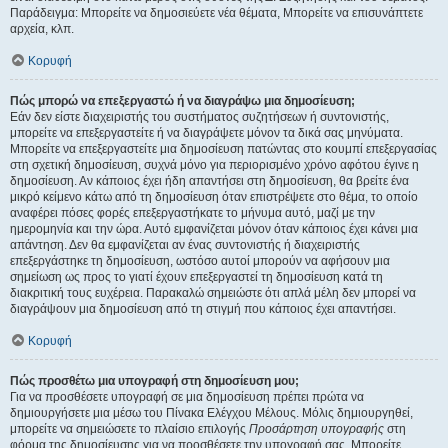
Παράδειγμα: Μπορείτε να δημοσιεύετε νέα θέματα, Μπορείτε να επισυνάπτετε
αρχεία, κλπ.
Κορυφή
Πώς μπορώ να επεξεργαστώ ή να διαγράψω μια δημοσίευση;
Εάν δεν είστε διαχειριστής του συστήματος συζητήσεων ή συντονιστής,
μπορείτε να επεξεργαστείτε ή να διαγράψετε μόνον τα δικά σας μηνύματα.
Μπορείτε να επεξεργαστείτε μια δημοσίευση πατώντας στο κουμπί επεξεργασίας
στη σχετική δημοσίευση, συχνά μόνο για περιορισμένο χρόνο αφότου έγινε η
δημοσίευση. Αν κάποιος έχει ήδη απαντήσει στη δημοσίευση, θα βρείτε ένα
μικρό κείμενο κάτω από τη δημοσίευση όταν επιστρέψετε στο θέμα, το οποίο
αναφέρει πόσες φορές επεξεργαστήκατε το μήνυμα αυτό, μαζί με την
ημερομηνία και την ώρα. Αυτό εμφανίζεται μόνον όταν κάποιος έχει κάνει μια
απάντηση. Δεν θα εμφανίζεται αν ένας συντονιστής ή διαχειριστής
επεξεργάστηκε τη δημοσίευση, ωστόσο αυτοί μπορούν να αφήσουν μια
σημείωση ως προς το γιατί έχουν επεξεργαστεί τη δημοσίευση κατά τη
διακριτική τους ευχέρεια. Παρακαλώ σημειώστε ότι απλά μέλη δεν μπορεί να
διαγράψουν μια δημοσίευση από τη στιγμή που κάποιος έχει απαντήσει.
Κορυφή
Πώς προσθέτω μια υπογραφή στη δημοσίευση μου;
Για να προσθέσετε υπογραφή σε μια δημοσίευση πρέπει πρώτα να
δημιουργήσετε μια μέσω του Πίνακα Ελέγχου Μέλους. Μόλις δημιουργηθεί,
μπορείτε να σημειώσετε το πλαίσιο επιλογής
Προσάρτηση υπογραφής
στη
φόρμα της δημοσίευσης για να προσθέσετε την υπογραφή σας. Μπορείτε