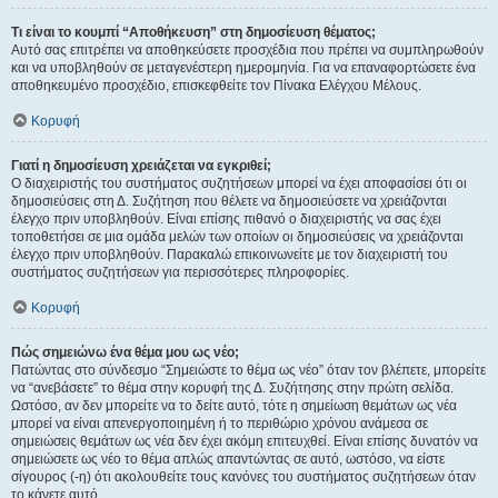
Τι είναι το κουμπί “Αποθήκευση” στη δημοσίευση θέματος;
Αυτό σας επιτρέπει να αποθηκεύσετε προσχέδια που πρέπει να συμπληρωθούν
και να υποβληθούν σε μεταγενέστερη ημερομηνία. Για να επαναφορτώσετε ένα
αποθηκευμένο προσχέδιο, επισκεφθείτε τον Πίνακα Ελέγχου Μέλους.
Κορυφή
Γιατί η δημοσίευση χρειάζεται να εγκριθεί;
Ο διαχειριστής του συστήματος συζητήσεων μπορεί να έχει αποφασίσει ότι οι
δημοσιεύσεις στη Δ. Συζήτηση που θέλετε να δημοσιεύσετε να χρειάζονται
έλεγχο πριν υποβληθούν. Είναι επίσης πιθανό ο διαχειριστής να σας έχει
τοποθετήσει σε μια ομάδα μελών των οποίων οι δημοσιεύσεις να χρειάζονται
έλεγχο πριν υποβληθούν. Παρακαλώ επικοινωνείτε με τον διαχειριστή του
συστήματος συζητήσεων για περισσότερες πληροφορίες.
Κορυφή
Πώς σημειώνω ένα θέμα μου ως νέο;
Πατώντας στο σύνδεσμο “Σημειώστε το θέμα ως νέο” όταν τον βλέπετε, μπορείτε
να “ανεβάσετε” το θέμα στην κορυφή της Δ. Συζήτησης στην πρώτη σελίδα.
Ωστόσο, αν δεν μπορείτε να το δείτε αυτό, τότε η σημείωση θεμάτων ως νέα
μπορεί να είναι απενεργοποιημένη ή το περιθώριο χρόνου ανάμεσα σε
σημειώσεις θεμάτων ως νέα δεν έχει ακόμη επιτευχθεί. Είναι επίσης δυνατόν να
σημειώσετε ως νέο το θέμα απλώς απαντώντας σε αυτό, ωστόσο, να είστε
σίγουρος (-η) ότι ακολουθείτε τους κανόνες του συστήματος συζητήσεων όταν
το κάνετε αυτό.