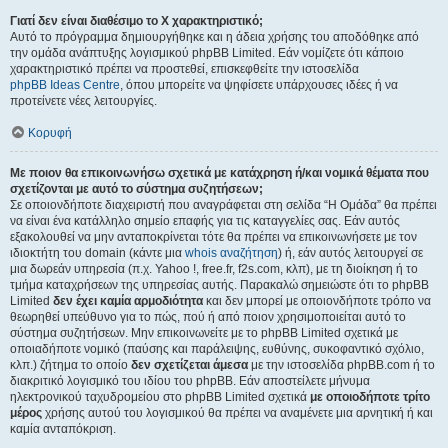
Γιατί δεν είναι διαθέσιμο το Χ χαρακτηριστικό;
Αυτό το πρόγραμμα δημιουργήθηκε και η άδεια χρήσης του αποδόθηκε από
την ομάδα ανάπτυξης λογισμικού phpBB Limited. Εάν νομίζετε ότι κάποιο
χαρακτηριστικό πρέπει να προστεθεί, επισκεφθείτε την ιστοσελίδα
phpBB Ideas Centre
, όπου μπορείτε να ψηφίσετε υπάρχουσες ιδέες ή να
προτείνετε νέες λειτουργίες.
Κορυφή
Με ποιον θα επικοινωνήσω σχετικά με κατάχρηση ή/και νομικά θέματα που
σχετίζονται με αυτό το σύστημα συζητήσεων;
Σε οποιονδήποτε διαχειριστή που αναγράφεται στη σελίδα “Η Ομάδα” θα πρέπει
να είναι ένα κατάλληλο σημείο επαφής για τις καταγγελίες σας. Εάν αυτός
εξακολουθεί να μην ανταποκρίνεται τότε θα πρέπει να επικοινωνήσετε με τον
ιδιοκτήτη του domain (κάντε μια
whois αναζήτηση
) ή, εάν αυτός λειτουργεί σε
μια δωρεάν υπηρεσία (π.χ. Yahoo !, free.fr, f2s.com, κλπ), με τη διοίκηση ή το
τμήμα καταχρήσεων της υπηρεσίας αυτής. Παρακαλώ σημειώστε ότι το phpBB
Limited
δεν έχει καμία αρμοδιότητα
και δεν μπορεί με οποιονδήποτε τρόπο να
θεωρηθεί υπεύθυνο για το πώς, πού ή από ποιον χρησιμοποιείται αυτό το
σύστημα συζητήσεων. Μην επικοινωνείτε με το phpBB Limited σχετικά με
οποιαδήποτε νομικό (παύσης και παράλειψης, ευθύνης, συκοφαντικό σχόλιο,
κλπ.) ζήτημα το οποίο
δεν σχετίζεται άμεσα
με την ιστοσελίδα phpBB.com ή το
διακριτικό λογισμικό του ιδίου του phpBB. Εάν αποστείλετε μήνυμα
ηλεκτρονικού ταχυδρομείου στο phpBB Limited σχετικά
με οποιοδήποτε τρίτο
μέρος
χρήσης αυτού του λογισμικού θα πρέπει να αναμένετε μια αρνητική ή και
καμία ανταπόκριση.