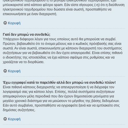
ηλεκτρονικού ταχυδρομείου ή το μήνυμα ηλεκτρονικού ταχυδρομείου, έχει
μπλοκαριστεί από κάποιο φίλτρο spam. Εάν είστε σίγουρος (-η) ότι η διεύθυνση
ηλεκτρονικού ταχυδρομείου που δώσατε είναι σωστή, προσπαθήστε να
επικοινωνήσετε με έναν διαχειριστή.
Κορυφή
Γιατί δεν μπορώ να συνδεθώ;
Υπάρχουν διάφοροι λόγοι για τους οποίους αυτό θα μπορούσε να συμβεί.
Πρώτον, βεβαιωθείτε ότι το όνομα μέλους και ο κωδικός πρόσβασής σας είναι
σωστά. Αν είναι σωστά, επικοινωνήστε με κάποιον διαχειριστή του συστήματος
συζητήσεων για να βεβαιωθείτε ότι δεν έχετε απαγορευθεί. Είναι επίσης πιθανό
ο ιδιοκτήτης της ιστοσελίδας να έχει κάποιο σφάλμα στις ρυθμίσεις και να
χρειάζεται να το διορθώσει.
Κορυφή
Έχω εγγραφεί κατά το παρελθόν αλλά δεν μπορώ να συνδεθώ πλέον!
Είναι πιθανό κάποιος διαχειριστής να απενεργοποίησε ή να διέγραψε τον
λογαριασμό σας για κάποιο λόγο. Επίσης, πολλά συστήματα συζητήσεων
απομακρύνουν μέλη περιοδικά που δεν έχουν δημοσιεύσει μηνύματα για
μεγάλο χρονικό διάστημα για να μειώσουν το μέγεθος της βάσης δεδομένων.
Εάν αυτό συμβαίνει, προσπαθήστε να εγγραφείτε ξανά και να εμπλακείτε στις
δημόσιες συζητήσεις.
Κορυφή