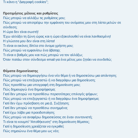
Τι κάνει η “Διαγραφή cookies”;
Προτιμήσεις μέλους και ρυθμίσεις
Πώς μπορώ να αλλάξω τις ρυθμίσεις μου;
Πώς μπορώ να αποτρέψω την εμφάνιση του ονόματος μου στη λίστα μελών σε
σύνδεση;
Η ώρα δεν είναι σωστή!
Έχω αλλάξει τη ζώνη ώρας και η ώρα εξακολουθεί να είναι λανθασμένη!
Η γλώσσα μου δεν είναι στη λίστα!
Τι είναι οι εικόνες δίπλα στο όνομα χρήστη μου;
Πώς μπορώ να εμφανίσω ένα άβαταρ;
Τι είναι ο βαθμός μου και πώς μπορώ να τον αλλάξω;
Όταν πατάω στον σύνδεσμο email για ένα μέλος μου ζητάει να συνδεθώ;
Θέματα δημοσίευσης
Πώς μπορώ να δημιουργήσω ένα νέο θέμα ή να δημοσιεύσω μια απάντηση;
Πώς μπορώ να επεξεργαστώ ή να διαγράψω μια δημοσίευση;
Πώς προσθέτω μια υπογραφή στη δημοσίευση μου;
Πώς δημιουργώ ένα δημοψήφισμα;
Γιατί δεν μπορώ να προσθέσω περισσότερες επιλογές ψήφων;
Πώς μπορώ να επεξεργαστώ ή να διαγράψω ένα δημοψήφισμα;
Γιατί δεν έχω πρόσβαση σε μια Δ. Συζήτηση;
Γιατί δεν μπορώ να προσθέσω συνημμένα;
Γιατί έχω λάβει μια προειδοποίηση;
Πώς μπορώ να αναφέρω δημοσιεύσεις σε έναν συντονιστή;
Τι είναι το κουμπί “Αποθήκευση” στη δημοσίευση θέματος;
Γιατί η δημοσίευση χρειάζεται να εγκριθεί;
Πώς σημειώνω ένα θέμα μου ως νέο;