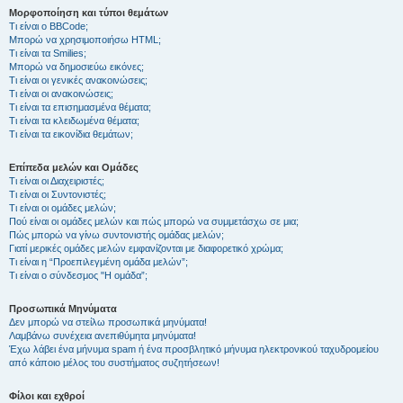
Μορφοποίηση και τύποι θεμάτων
Τι είναι ο BBCode;
Μπορώ να χρησιμοποιήσω HTML;
Τι είναι τα Smilies;
Μπορώ να δημοσιεύω εικόνες;
Τι είναι οι γενικές ανακοινώσεις;
Τι είναι οι ανακοινώσεις;
Τι είναι τα επισημασμένα θέματα;
Τι είναι τα κλειδωμένα θέματα;
Τι είναι τα εικονίδια θεμάτων;
Επίπεδα μελών και Ομάδες
Τι είναι οι Διαχειριστές;
Τι είναι οι Συντονιστές;
Τι είναι οι ομάδες μελών;
Πού είναι οι ομάδες μελών και πώς μπορώ να συμμετάσχω σε μια;
Πώς μπορώ να γίνω συντονιστής ομάδας μελών;
Γιατί μερικές ομάδες μελών εμφανίζονται με διαφορετικό χρώμα;
Τι είναι η “Προεπιλεγμένη ομάδα μελών”;
Τι είναι ο σύνδεσμος "Η ομάδα”;
Προσωπικά Μηνύματα
Δεν μπορώ να στείλω προσωπικά μηνύματα!
Λαμβάνω συνέχεια ανεπιθύμητα μηνύματα!
Έχω λάβει ένα μήνυμα spam ή ένα προσβλητικό μήνυμα ηλεκτρονικού ταχυδρομείου
από κάποιο μέλος του συστήματος συζητήσεων!
Φίλοι και εχθροί