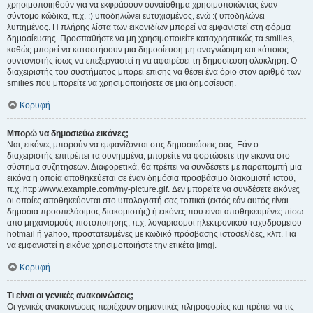
χρησιμοποιηθούν για να εκφράσουν συναίσθημα χρησιμοποιώντας έναν
σύντομο κώδικα, π.χ. :) υποδηλώνει ευτυχισμένος, ενώ :( υποδηλώνει
λυπημένος. Η πλήρης λίστα των εικονιδίων μπορεί να εμφανιστεί στη φόρμα
δημοσίευσης. Προσπαθήστε να μη χρησιμοποιείτε καταχρηστικώς τα smilies,
καθώς μπορεί να καταστήσουν μια δημοσίευση μη αναγνώσιμη και κάποιος
συντονιστής ίσως να επεξεργαστεί ή να αφαιρέσει τη δημοσίευση ολόκληρη. Ο
διαχειριστής του συστήματος μπορεί επίσης να θέσει ένα όριο στον αριθμό των
smilies που μπορείτε να χρησιμοποιήσετε σε μια δημοσίευση.
Κορυφή
Μπορώ να δημοσιεύω εικόνες;
Ναι, εικόνες μπορούν να εμφανίζονται στις δημοσιεύσεις σας. Εάν ο
διαχειριστής επιτρέπει τα συνημμένα, μπορείτε να φορτώσετε την εικόνα στο
σύστημα συζητήσεων. Διαφορετικά, θα πρέπει να συνδέσετε με παραπομπή μία
εικόνα η οποία αποθηκεύεται σε έναν δημόσια προσβάσιμο διακομιστή ιστού,
π.χ. http://www.example.com/my-picture.gif. Δεν μπορείτε να συνδέσετε εικόνες
οι οποίες αποθηκεύονται στο υπολογιστή σας τοπικά (εκτός εάν αυτός είναι
δημόσια προσπελάσιμος διακομιστής) ή εικόνες που είναι αποθηκευμένες πίσω
από μηχανισμούς πιστοποίησης, π.χ. λογαριασμοί ηλεκτρονικού ταχυδρομείου
hotmail ή yahoo, προστατευμένες με κωδικό πρόσβασης ιστοσελίδες, κλπ. Για
να εμφανιστεί η εικόνα χρησιμοποιήστε την ετικέτα [img].
Κορυφή
Τι είναι οι γενικές ανακοινώσεις;
Οι γενικές ανακοινώσεις περιέχουν σημαντικές πληροφορίες και πρέπει να τις