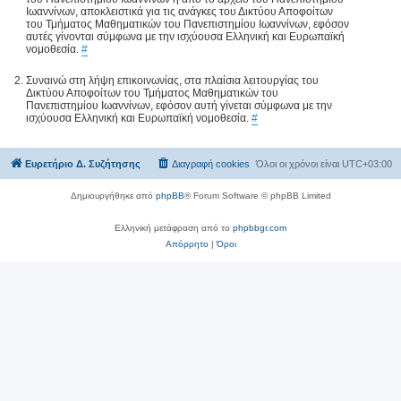
Ιωαννίνων, αποκλειστικά για τις ανάγκες του Δικτύου Αποφοίτων
του Τμήματος Μαθηματικών του Πανεπιστημίου Ιωαννίνων, εφόσον
αυτές γίνονται σύμφωνα με την ισχύουσα Ελληνική και Ευρωπαϊκή
νομοθεσία.
#
Συναινώ στη λήψη επικοινωνίας, στα πλαίσια λειτουργίας του
Δικτύου Αποφοίτων του Τμήματος Μαθηματικών του
Πανεπιστημίου Ιωαννίνων, εφόσον αυτή γίνεται σύμφωνα με την
ισχύουσα Ελληνική και Ευρωπαϊκή νομοθεσία.
#
Ευρετήριο Δ. Συζήτησης
Διαγραφή cookies
Όλοι οι χρόνοι είναι
UTC+03:00
Δημιουργήθηκε από
phpBB
® Forum Software © phpBB Limited
Ελληνική μετάφραση από το
phpbbgr.com
Απόρρητο
|
Όροι