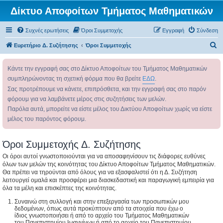
Δίκτυο Αποφοίτων Τμήματος Μαθηματικών
Συχνές ερωτήσεις
Όροι Συμμετοχής
Εγγραφή
Σύνδεση
Α
Ευρετήριο Δ. Συζήτησης
Όροι Συμμετοχής
ν
Κάντε την εγγραφή σας στο Δίκτυο Αποφοίτων του Τμήματος Μαθηματικών
α
συμπληρώνοντας τη σχετική φόρμα που θα βρείτε
ΕΔΩ
.
ζ
Σας προτρέπουμε να κάνετε, επιπρόσθετα, και την εγγραφή σας στο παρόν
ή
φόρουμ για να λαμβάνετε μέρος στις συζητήσεις των μελών.
τ
Παρόλα αυτά, μπορείτε να είστε μέλος του Δικτύου Αποφοίτων χωρίς να είστε
η
μέλος του παρόντος φόρουμ.
σ
η
Όροι Συμμετοχής Δ. Συζήτησης
Οι όροι αυτοί γνωστοποιούνται για να αποσαφηνίσουν τις διάφορες ευθύνες
όλων των μελών της κοινότητας του Δίκτυο Αποφοίτων Τμήματος Μαθηματικών.
Θα πρέπει να τηρούνται από όλους για να εξασφαλιστεί ότι η Δ. Συζήτηση
λειτουργεί ομαλά και προσφέρει μια διασκεδαστική και παραγωγική εμπειρία για
όλα τα μέλη και επισκέπτες της κοινότητας.
Συναινώ στη συλλογή και στην επεξεργασία των προσωπικών μου
δεδομένων, όπως αυτά προκύπτουν από τα στοιχεία που έχω ο
ίδιος γνωστοποιήσει ή από το αρχείο του Τμήματος Μαθηματικών
του Πανεπιστημίου Ιωαννίνων ή από το αρχείο του Πανεπιστημίου