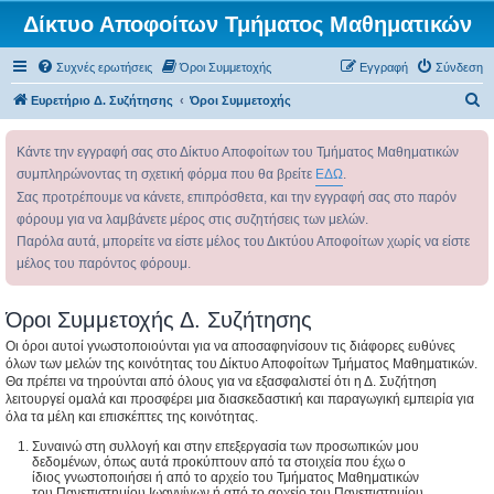
Δίκτυο Αποφοίτων Τμήματος Μαθηματικών
Συχνές ερωτήσεις
Όροι Συμμετοχής
Εγγραφή
Σύνδεση
Α
Ευρετήριο Δ. Συζήτησης
Όροι Συμμετοχής
ν
Κάντε την εγγραφή σας στο Δίκτυο Αποφοίτων του Τμήματος Μαθηματικών
α
συμπληρώνοντας τη σχετική φόρμα που θα βρείτε
ΕΔΩ
.
ζ
Σας προτρέπουμε να κάνετε, επιπρόσθετα, και την εγγραφή σας στο παρόν
ή
φόρουμ για να λαμβάνετε μέρος στις συζητήσεις των μελών.
τ
Παρόλα αυτά, μπορείτε να είστε μέλος του Δικτύου Αποφοίτων χωρίς να είστε
η
μέλος του παρόντος φόρουμ.
σ
η
Όροι Συμμετοχής Δ. Συζήτησης
Οι όροι αυτοί γνωστοποιούνται για να αποσαφηνίσουν τις διάφορες ευθύνες
όλων των μελών της κοινότητας του Δίκτυο Αποφοίτων Τμήματος Μαθηματικών.
Θα πρέπει να τηρούνται από όλους για να εξασφαλιστεί ότι η Δ. Συζήτηση
λειτουργεί ομαλά και προσφέρει μια διασκεδαστική και παραγωγική εμπειρία για
όλα τα μέλη και επισκέπτες της κοινότητας.
Συναινώ στη συλλογή και στην επεξεργασία των προσωπικών μου
δεδομένων, όπως αυτά προκύπτουν από τα στοιχεία που έχω ο
ίδιος γνωστοποιήσει ή από το αρχείο του Τμήματος Μαθηματικών
του Πανεπιστημίου Ιωαννίνων ή από το αρχείο του Πανεπιστημίου