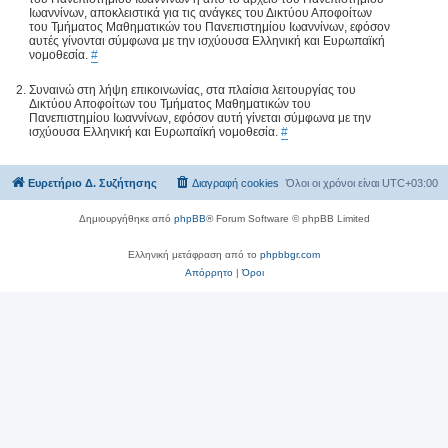
Ιωαννίνων, αποκλειστικά για τις ανάγκες του Δικτύου Αποφοίτων
του Τμήματος Μαθηματικών του Πανεπιστημίου Ιωαννίνων, εφόσον
αυτές γίνονται σύμφωνα με την ισχύουσα Ελληνική και Ευρωπαϊκή
νομοθεσία.
#
Συναινώ στη λήψη επικοινωνίας, στα πλαίσια λειτουργίας του
Δικτύου Αποφοίτων του Τμήματος Μαθηματικών του
Πανεπιστημίου Ιωαννίνων, εφόσον αυτή γίνεται σύμφωνα με την
ισχύουσα Ελληνική και Ευρωπαϊκή νομοθεσία.
#
Ευρετήριο Δ. Συζήτησης
Διαγραφή cookies
Όλοι οι χρόνοι είναι
UTC+03:00
Δημιουργήθηκε από
phpBB
® Forum Software © phpBB Limited
Ελληνική μετάφραση από το
phpbbgr.com
Απόρρητο
|
Όροι