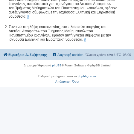
Ιωαννίνων, αποκλειστικά για τις ανάγκες του Δικτύου Αποφοίτων
του Τμήματος Μαθηματικών του Πανεπιστημίου Ιωαννίνων, εφόσον
αυτές γίνονται σύμφωνα με την ισχύουσα Ελληνική και Ευρωπαϊκή
νομοθεσία.
#
Συναινώ στη λήψη επικοινωνίας, στα πλαίσια λειτουργίας του
Δικτύου Αποφοίτων του Τμήματος Μαθηματικών του
Πανεπιστημίου Ιωαννίνων, εφόσον αυτή γίνεται σύμφωνα με την
ισχύουσα Ελληνική και Ευρωπαϊκή νομοθεσία.
#
Ευρετήριο Δ. Συζήτησης
Διαγραφή cookies
Όλοι οι χρόνοι είναι
UTC+03:00
Δημιουργήθηκε από
phpBB
® Forum Software © phpBB Limited
Ελληνική μετάφραση από το
phpbbgr.com
Απόρρητο
|
Όροι