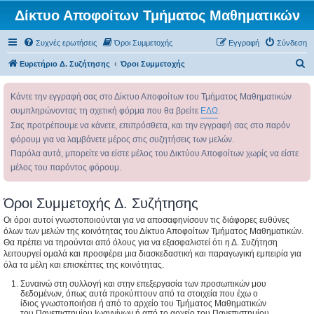
Δίκτυο Αποφοίτων Τμήματος Μαθηματικών
Συχνές ερωτήσεις
Όροι Συμμετοχής
Εγγραφή
Σύνδεση
Α
Ευρετήριο Δ. Συζήτησης
Όροι Συμμετοχής
ν
Κάντε την εγγραφή σας στο Δίκτυο Αποφοίτων του Τμήματος Μαθηματικών
α
συμπληρώνοντας τη σχετική φόρμα που θα βρείτε
ΕΔΩ
.
ζ
Σας προτρέπουμε να κάνετε, επιπρόσθετα, και την εγγραφή σας στο παρόν
ή
φόρουμ για να λαμβάνετε μέρος στις συζητήσεις των μελών.
τ
Παρόλα αυτά, μπορείτε να είστε μέλος του Δικτύου Αποφοίτων χωρίς να είστε
η
μέλος του παρόντος φόρουμ.
σ
η
Όροι Συμμετοχής Δ. Συζήτησης
Οι όροι αυτοί γνωστοποιούνται για να αποσαφηνίσουν τις διάφορες ευθύνες
όλων των μελών της κοινότητας του Δίκτυο Αποφοίτων Τμήματος Μαθηματικών.
Θα πρέπει να τηρούνται από όλους για να εξασφαλιστεί ότι η Δ. Συζήτηση
λειτουργεί ομαλά και προσφέρει μια διασκεδαστική και παραγωγική εμπειρία για
όλα τα μέλη και επισκέπτες της κοινότητας.
Συναινώ στη συλλογή και στην επεξεργασία των προσωπικών μου
δεδομένων, όπως αυτά προκύπτουν από τα στοιχεία που έχω ο
ίδιος γνωστοποιήσει ή από το αρχείο του Τμήματος Μαθηματικών
του Πανεπιστημίου Ιωαννίνων ή από το αρχείο του Πανεπιστημίου