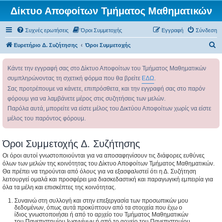
Δίκτυο Αποφοίτων Τμήματος Μαθηματικών
Συχνές ερωτήσεις
Όροι Συμμετοχής
Εγγραφή
Σύνδεση
Α
Ευρετήριο Δ. Συζήτησης
Όροι Συμμετοχής
ν
Κάντε την εγγραφή σας στο Δίκτυο Αποφοίτων του Τμήματος Μαθηματικών
α
συμπληρώνοντας τη σχετική φόρμα που θα βρείτε
ΕΔΩ
.
ζ
Σας προτρέπουμε να κάνετε, επιπρόσθετα, και την εγγραφή σας στο παρόν
ή
φόρουμ για να λαμβάνετε μέρος στις συζητήσεις των μελών.
τ
Παρόλα αυτά, μπορείτε να είστε μέλος του Δικτύου Αποφοίτων χωρίς να είστε
η
μέλος του παρόντος φόρουμ.
σ
η
Όροι Συμμετοχής Δ. Συζήτησης
Οι όροι αυτοί γνωστοποιούνται για να αποσαφηνίσουν τις διάφορες ευθύνες
όλων των μελών της κοινότητας του Δίκτυο Αποφοίτων Τμήματος Μαθηματικών.
Θα πρέπει να τηρούνται από όλους για να εξασφαλιστεί ότι η Δ. Συζήτηση
λειτουργεί ομαλά και προσφέρει μια διασκεδαστική και παραγωγική εμπειρία για
όλα τα μέλη και επισκέπτες της κοινότητας.
Συναινώ στη συλλογή και στην επεξεργασία των προσωπικών μου
δεδομένων, όπως αυτά προκύπτουν από τα στοιχεία που έχω ο
ίδιος γνωστοποιήσει ή από το αρχείο του Τμήματος Μαθηματικών
του Πανεπιστημίου Ιωαννίνων ή από το αρχείο του Πανεπιστημίου