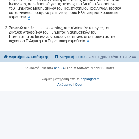
Ιωαννίνων, αποκλειστικά για τις ανάγκες του Δικτύου Αποφοίτων
του Τμήματος Μαθηματικών του Πανεπιστημίου Ιωαννίνων, εφόσον
αυτές γίνονται σύμφωνα με την ισχύουσα Ελληνική και Ευρωπαϊκή
νομοθεσία.
#
Συναινώ στη λήψη επικοινωνίας, στα πλαίσια λειτουργίας του
Δικτύου Αποφοίτων του Τμήματος Μαθηματικών του
Πανεπιστημίου Ιωαννίνων, εφόσον αυτή γίνεται σύμφωνα με την
ισχύουσα Ελληνική και Ευρωπαϊκή νομοθεσία.
#
Ευρετήριο Δ. Συζήτησης
Διαγραφή cookies
Όλοι οι χρόνοι είναι
UTC+03:00
Δημιουργήθηκε από
phpBB
® Forum Software © phpBB Limited
Ελληνική μετάφραση από το
phpbbgr.com
Απόρρητο
|
Όροι