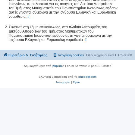
Ιωαννίνων, αποκλειστικά για τις ανάγκες του Δικτύου Αποφοίτων
του Τμήματος Μαθηματικών του Πανεπιστημίου Ιωαννίνων, εφόσον
αυτές γίνονται σύμφωνα με την ισχύουσα Ελληνική και Ευρωπαϊκή
νομοθεσία.
#
Συναινώ στη λήψη επικοινωνίας, στα πλαίσια λειτουργίας του
Δικτύου Αποφοίτων του Τμήματος Μαθηματικών του
Πανεπιστημίου Ιωαννίνων, εφόσον αυτή γίνεται σύμφωνα με την
ισχύουσα Ελληνική και Ευρωπαϊκή νομοθεσία.
#
Ευρετήριο Δ. Συζήτησης
Διαγραφή cookies
Όλοι οι χρόνοι είναι
UTC+03:00
Δημιουργήθηκε από
phpBB
® Forum Software © phpBB Limited
Ελληνική μετάφραση από το
phpbbgr.com
Απόρρητο
|
Όροι