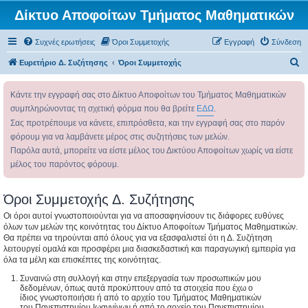
Δίκτυο Αποφοίτων Τμήματος Μαθηματικών
Συχνές ερωτήσεις
Όροι Συμμετοχής
Εγγραφή
Σύνδεση
Α
Ευρετήριο Δ. Συζήτησης
Όροι Συμμετοχής
ν
Κάντε την εγγραφή σας στο Δίκτυο Αποφοίτων του Τμήματος Μαθηματικών
α
συμπληρώνοντας τη σχετική φόρμα που θα βρείτε
ΕΔΩ
.
ζ
Σας προτρέπουμε να κάνετε, επιπρόσθετα, και την εγγραφή σας στο παρόν
ή
φόρουμ για να λαμβάνετε μέρος στις συζητήσεις των μελών.
τ
Παρόλα αυτά, μπορείτε να είστε μέλος του Δικτύου Αποφοίτων χωρίς να είστε
η
μέλος του παρόντος φόρουμ.
σ
η
Όροι Συμμετοχής Δ. Συζήτησης
Οι όροι αυτοί γνωστοποιούνται για να αποσαφηνίσουν τις διάφορες ευθύνες
όλων των μελών της κοινότητας του Δίκτυο Αποφοίτων Τμήματος Μαθηματικών.
Θα πρέπει να τηρούνται από όλους για να εξασφαλιστεί ότι η Δ. Συζήτηση
λειτουργεί ομαλά και προσφέρει μια διασκεδαστική και παραγωγική εμπειρία για
όλα τα μέλη και επισκέπτες της κοινότητας.
Συναινώ στη συλλογή και στην επεξεργασία των προσωπικών μου
δεδομένων, όπως αυτά προκύπτουν από τα στοιχεία που έχω ο
ίδιος γνωστοποιήσει ή από το αρχείο του Τμήματος Μαθηματικών
του Πανεπιστημίου Ιωαννίνων ή από το αρχείο του Πανεπιστημίου