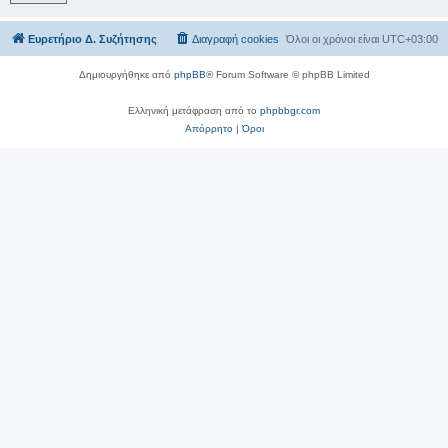
Ευρετήριο Δ. Συζήτησης
Διαγραφή cookies
Όλοι οι χρόνοι είναι
UTC+03:00
Δημιουργήθηκε από
phpBB
® Forum Software © phpBB Limited
Ελληνική μετάφραση από το
phpbbgr.com
Απόρρητο
|
Όροι