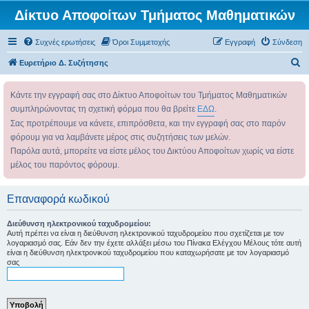
Δίκτυο Αποφοίτων Τμήματος Μαθηματικών
Συχνές ερωτήσεις
Όροι Συμμετοχής
Εγγραφή
Σύνδεση
Α
Ευρετήριο Δ. Συζήτησης
ν
Κάντε την εγγραφή σας στο Δίκτυο Αποφοίτων του Τμήματος Μαθηματικών
α
συμπληρώνοντας τη σχετική φόρμα που θα βρείτε
ΕΔΩ
.
ζ
Σας προτρέπουμε να κάνετε, επιπρόσθετα, και την εγγραφή σας στο παρόν
ή
φόρουμ για να λαμβάνετε μέρος στις συζητήσεις των μελών.
τ
Παρόλα αυτά, μπορείτε να είστε μέλος του Δικτύου Αποφοίτων χωρίς να είστε
η
μέλος του παρόντος φόρουμ.
σ
η
Επαναφορά κωδικού
Διεύθυνση ηλεκτρονικού ταχυδρομείου:
Αυτή πρέπει να είναι η διεύθυνση ηλεκτρονικού ταχυδρομείου που σχετίζεται με τον
λογαριασμό σας. Εάν δεν την έχετε αλλάξει μέσω του Πίνακα Ελέγχου Μέλους τότε αυτή
είναι η διεύθυνση ηλεκτρονικού ταχυδρομείου που καταχωρήσατε με τον λογαριασμό
σας