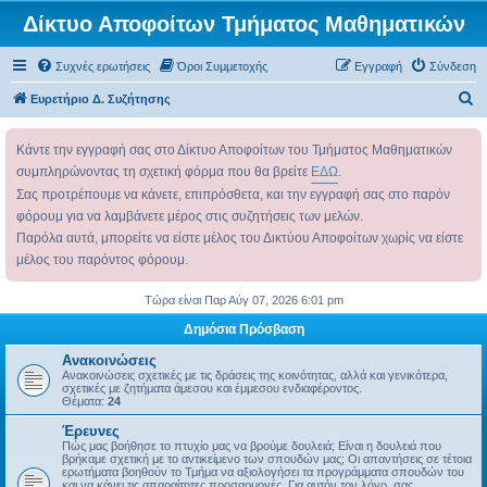
Δίκτυο Αποφοίτων Τμήματος Μαθηματικών
Συχνές ερωτήσεις
Όροι Συμμετοχής
Εγγραφή
Σύνδεση
Α
Ευρετήριο Δ. Συζήτησης
ν
Κάντε την εγγραφή σας στο Δίκτυο Αποφοίτων του Τμήματος Μαθηματικών
α
συμπληρώνοντας τη σχετική φόρμα που θα βρείτε
ΕΔΩ
.
ζ
Σας προτρέπουμε να κάνετε, επιπρόσθετα, και την εγγραφή σας στο παρόν
ή
φόρουμ για να λαμβάνετε μέρος στις συζητήσεις των μελών.
τ
Παρόλα αυτά, μπορείτε να είστε μέλος του Δικτύου Αποφοίτων χωρίς να είστε
η
μέλος του παρόντος φόρουμ.
σ
Τώρα είναι Παρ Αύγ 07, 2026 6:01 pm
η
Δημόσια Πρόσβαση
Ανακοινώσεις
Ανακοινώσεις σχετικές με τις δράσεις της κοινότητας, αλλά και γενικότερα,
σχετικές με ζητήματα άμεσου και έμμεσου ενδιαφέροντος.
Θέματα:
24
Έρευνες
Πώς μας βοήθησε το πτυχίο μας να βρούμε δουλειά; Είναι η δουλειά που
βρήκαμε σχετική με το αντικείμενο των σπουδών μας; Οι απαντήσεις σε τέτοια
ερωτήματα βοηθούν το Τμήμα να αξιολογήσει τα προγράμματα σπουδών του
και να κάνει τις απαραίτητες προσαρμογές. Για αυτόν τον λόγο, σας