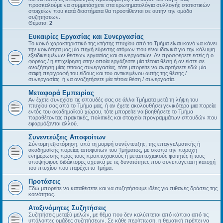
προσκαλούμε να συμμετάσχετε στα ερωτηματολόγια συλλογής στατιστικών
στοιχείων που κατά διαστήματα θα προστίθενται σε αυτήν την ομάδα
συζητήσεων.
Θέματα:
2
Ευκαιρίες Εργασίας και Συνεργασίας
Το κοινό χαρακτηριστικό της κτήσης πτυχίου από το Τμήμα είναι ικανό να κάνει
την κοινότητα μας μία πηγή εύρεσης ατόμων που είναι ιδανικά για την κάλυψη
εξειδικευμένων θέσεων εργασίας και συνεργασιών. Αν προσφέρετε εσείς ή ο
φορέας / η επιχείρηση στην οποία εργάζεστε μία τέτοια θέση ή αν είστε σε
αναζήτηση μίας τέτοιας συνεργασίας, τότε μπορείτε να αναρτήσετε εδώ μία
σαφή περιγραφή του είδους και του αντικειμένου αυτής της θέσης /
συνεργασίας, ή να αναζητήσετε μία τέτοια θέση / συνεργασία.
Μεταφορά Εμπειρίας
Αν έχετε συνεχίσει τις σπουδές σας σε άλλα Τμήματα μετά τη λήψη του
πτυχίου σας από το Τμήμα μας, ή αν έχετε ακολουθήσει γενικότερα μια πορεία
εντός του ακαδημαϊκού χώρου, τότε μπορείτε να βοηθήσετε το Τμήμα
παραθέτοντας πρακτικές, πολιτικές και στοιχεία προγραμμάτων σπουδών που
εφαρμόζονται αλλού.
Συνεντεύξεις Αποφοίτων
Σύντομη εξιστόρηση, υπό τη μορφή συνέντευξης, της επαγγελματικής ή
ακαδημαϊκής πορείας αποφοίτων του Τμήματος, με σκοπό την παροχή
ενημέρωσης προς τους προπτυχιακούς ή μεταπτυχιακούς φοιτητές ή τους
υποψήφιους διδάκτορες σχετικά με τις δυνατότητες που συνεπάγεται η κατοχή
του πτυχίου που παρέχει το Τμήμα.
Προτάσεις
Εδώ μπορείτε να καταθέσετε και να συζητήσουμε ιδέες για πιθανές δράσεις της
κοινότητας.
Αταξινόμητες Συζητήσεις
Συζητήσεις μεταξύ μελών, με θέμα που δεν καλύπτεται από κάποια από τις
υπόλοιπες ομάδες συζητήσεων. Σε κάθε περίπτωση, η θεματική πρέπει να