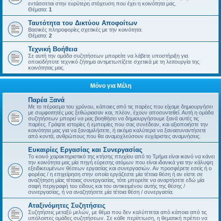
εντάσσεται στην ευρύτερη στόχευση που έχει η κοινότητα μας.
Θέματα:
1
Ταυτότητα του Δικτύου Αποφοίτων
Βασικές πληροφορίες σχετικές με την κοινότητα.
Θέματα:
2
Τεχνική Βοήθεια
Σε αυτή την ομάδα συζητήσεων μπορείτε να λάβετε υποστήριξη για
οποιοδήποτε τεχνικό ζήτημα αντιμετωπίζετε σχετικά με τη λειτουργία της
κοινότητας μας.
Μόνο για Μέλη
Παρέα Ξανά
Με το πέρασμα του χρόνου, κάποιες από τις παρέες που είχαμε δημιουργήσει
με συμφοιτητές μας ξεθώριασαν και, πλέον, έχουν αποσυντεθεί. Αυτή η ομάδα
συζητήσεων μπορεί να μας βοηθήσει να δημιουργήσουμε ξανά αυτές τις
παρέες. Γράψτε ιστορίες ή εμπειρίες που σας συνέδεαν, και αξιοποιήστε την
κοινότητα μας για να ξαναμιλήσετε, ή ακόμα καλύτερα να ξανασυναντήσετε
από κοντά, ανθρώπους που θα αναμοχλεύσουν ευχάριστες αναμνήσεις.
Ευκαιρίες Εργασίας και Συνεργασίας
Το κοινό χαρακτηριστικό της κτήσης πτυχίου από το Τμήμα είναι ικανό να κάνει
την κοινότητα μας μία πηγή εύρεσης ατόμων που είναι ιδανικά για την κάλυψη
εξειδικευμένων θέσεων εργασίας και συνεργασιών. Αν προσφέρετε εσείς ή ο
φορέας / η επιχείρηση στην οποία εργάζεστε μία τέτοια θέση ή αν είστε σε
αναζήτηση μίας τέτοιας συνεργασίας, τότε μπορείτε να αναρτήσετε εδώ μία
σαφή περιγραφή του είδους και του αντικειμένου αυτής της θέσης /
συνεργασίας, ή να αναζητήσετε μία τέτοια θέση / συνεργασία.
Αταξινόμητες Συζητήσεις
Συζητήσεις μεταξύ μελών, με θέμα που δεν καλύπτεται από κάποια από τις
υπόλοιπες ομάδες συζητήσεων. Σε κάθε περίπτωση, η θεματική πρέπει να