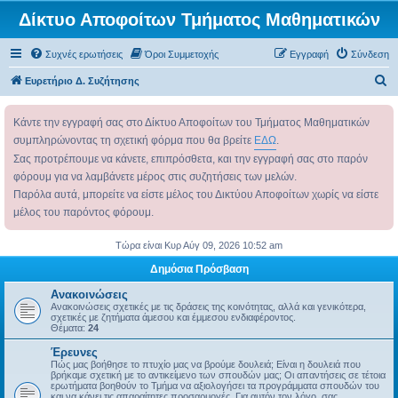
Δίκτυο Αποφοίτων Τμήματος Μαθηματικών
Συχνές ερωτήσεις
Όροι Συμμετοχής
Εγγραφή
Σύνδεση
Α
Ευρετήριο Δ. Συζήτησης
ν
Κάντε την εγγραφή σας στο Δίκτυο Αποφοίτων του Τμήματος Μαθηματικών
α
συμπληρώνοντας τη σχετική φόρμα που θα βρείτε
ΕΔΩ
.
ζ
Σας προτρέπουμε να κάνετε, επιπρόσθετα, και την εγγραφή σας στο παρόν
ή
φόρουμ για να λαμβάνετε μέρος στις συζητήσεις των μελών.
τ
Παρόλα αυτά, μπορείτε να είστε μέλος του Δικτύου Αποφοίτων χωρίς να είστε
η
μέλος του παρόντος φόρουμ.
σ
Τώρα είναι Κυρ Αύγ 09, 2026 10:52 am
η
Δημόσια Πρόσβαση
Ανακοινώσεις
Ανακοινώσεις σχετικές με τις δράσεις της κοινότητας, αλλά και γενικότερα,
σχετικές με ζητήματα άμεσου και έμμεσου ενδιαφέροντος.
Θέματα:
24
Έρευνες
Πώς μας βοήθησε το πτυχίο μας να βρούμε δουλειά; Είναι η δουλειά που
βρήκαμε σχετική με το αντικείμενο των σπουδών μας; Οι απαντήσεις σε τέτοια
ερωτήματα βοηθούν το Τμήμα να αξιολογήσει τα προγράμματα σπουδών του
και να κάνει τις απαραίτητες προσαρμογές. Για αυτόν τον λόγο, σας