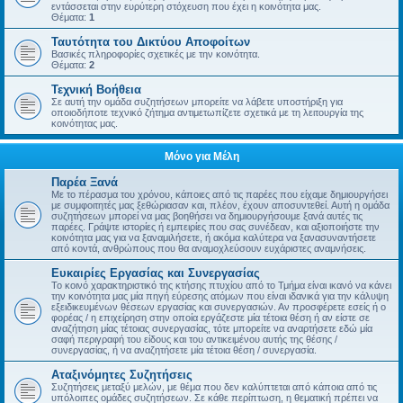
εντάσσεται στην ευρύτερη στόχευση που έχει η κοινότητα μας.
Θέματα:
1
Ταυτότητα του Δικτύου Αποφοίτων
Βασικές πληροφορίες σχετικές με την κοινότητα.
Θέματα:
2
Τεχνική Βοήθεια
Σε αυτή την ομάδα συζητήσεων μπορείτε να λάβετε υποστήριξη για
οποιοδήποτε τεχνικό ζήτημα αντιμετωπίζετε σχετικά με τη λειτουργία της
κοινότητας μας.
Μόνο για Μέλη
Παρέα Ξανά
Με το πέρασμα του χρόνου, κάποιες από τις παρέες που είχαμε δημιουργήσει
με συμφοιτητές μας ξεθώριασαν και, πλέον, έχουν αποσυντεθεί. Αυτή η ομάδα
συζητήσεων μπορεί να μας βοηθήσει να δημιουργήσουμε ξανά αυτές τις
παρέες. Γράψτε ιστορίες ή εμπειρίες που σας συνέδεαν, και αξιοποιήστε την
κοινότητα μας για να ξαναμιλήσετε, ή ακόμα καλύτερα να ξανασυναντήσετε
από κοντά, ανθρώπους που θα αναμοχλεύσουν ευχάριστες αναμνήσεις.
Ευκαιρίες Εργασίας και Συνεργασίας
Το κοινό χαρακτηριστικό της κτήσης πτυχίου από το Τμήμα είναι ικανό να κάνει
την κοινότητα μας μία πηγή εύρεσης ατόμων που είναι ιδανικά για την κάλυψη
εξειδικευμένων θέσεων εργασίας και συνεργασιών. Αν προσφέρετε εσείς ή ο
φορέας / η επιχείρηση στην οποία εργάζεστε μία τέτοια θέση ή αν είστε σε
αναζήτηση μίας τέτοιας συνεργασίας, τότε μπορείτε να αναρτήσετε εδώ μία
σαφή περιγραφή του είδους και του αντικειμένου αυτής της θέσης /
συνεργασίας, ή να αναζητήσετε μία τέτοια θέση / συνεργασία.
Αταξινόμητες Συζητήσεις
Συζητήσεις μεταξύ μελών, με θέμα που δεν καλύπτεται από κάποια από τις
υπόλοιπες ομάδες συζητήσεων. Σε κάθε περίπτωση, η θεματική πρέπει να