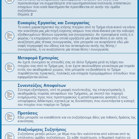
προσκαλούμε να συμμετάσχετε στα ερωτηματολόγια συλλογής στατιστικών
στοιχείων που κατά διαστήματα θα προστίθενται σε αυτήν την ομάδα
συζητήσεων.
Θέματα:
2
Ευκαιρίες Εργασίας και Συνεργασίας
Το κοινό χαρακτηριστικό της κτήσης πτυχίου από το Τμήμα είναι ικανό να κάνει
την κοινότητα μας μία πηγή εύρεσης ατόμων που είναι ιδανικά για την κάλυψη
εξειδικευμένων θέσεων εργασίας και συνεργασιών. Αν προσφέρετε εσείς ή ο
φορέας / η επιχείρηση στην οποία εργάζεστε μία τέτοια θέση ή αν είστε σε
αναζήτηση μίας τέτοιας συνεργασίας, τότε μπορείτε να αναρτήσετε εδώ μία
σαφή περιγραφή του είδους και του αντικειμένου αυτής της θέσης /
συνεργασίας, ή να αναζητήσετε μία τέτοια θέση / συνεργασία.
Μεταφορά Εμπειρίας
Αν έχετε συνεχίσει τις σπουδές σας σε άλλα Τμήματα μετά τη λήψη του
πτυχίου σας από το Τμήμα μας, ή αν έχετε ακολουθήσει γενικότερα μια πορεία
εντός του ακαδημαϊκού χώρου, τότε μπορείτε να βοηθήσετε το Τμήμα
παραθέτοντας πρακτικές, πολιτικές και στοιχεία προγραμμάτων σπουδών που
εφαρμόζονται αλλού.
Συνεντεύξεις Αποφοίτων
Σύντομη εξιστόρηση, υπό τη μορφή συνέντευξης, της επαγγελματικής ή
ακαδημαϊκής πορείας αποφοίτων του Τμήματος, με σκοπό την παροχή
ενημέρωσης προς τους προπτυχιακούς ή μεταπτυχιακούς φοιτητές ή τους
υποψήφιους διδάκτορες σχετικά με τις δυνατότητες που συνεπάγεται η κατοχή
του πτυχίου που παρέχει το Τμήμα.
Προτάσεις
Εδώ μπορείτε να καταθέσετε και να συζητήσουμε ιδέες για πιθανές δράσεις της
κοινότητας.
Αταξινόμητες Συζητήσεις
Συζητήσεις μεταξύ μελών, με θέμα που δεν καλύπτεται από κάποια από τις
υπόλοιπες ομάδες συζητήσεων. Σε κάθε περίπτωση, η θεματική πρέπει να