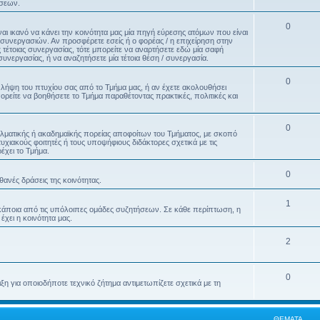
ήσεων.
0
ναι ικανό να κάνει την κοινότητα μας μία πηγή εύρεσης ατόμων που είναι
 συνεργασιών. Αν προσφέρετε εσείς ή ο φορέας / η επιχείρηση στην
ς τέτοιας συνεργασίας, τότε μπορείτε να αναρτήσετε εδώ μία σαφή
 συνεργασίας, ή να αναζητήσετε μία τέτοια θέση / συνεργασία.
0
η λήψη του πτυχίου σας από το Τμήμα μας, ή αν έχετε ακολουθήσει
ορείτε να βοηθήσετε το Τμήμα παραθέτοντας πρακτικές, πολιτικές και
0
ελματικής ή ακαδημαϊκής πορείας αποφοίτων του Τμήματος, με σκοπό
ιακούς φοιτητές ή τους υποψήφιους διδάκτορες σχετικά με τις
έχει το Τμήμα.
0
θανές δράσεις της κοινότητας.
1
κάποια από τις υπόλοιπες ομάδες συζητήσεων. Σε κάθε περίπτωση, η
χει η κοινότητα μας.
2
0
η για οποιοδήποτε τεχνικό ζήτημα αντιμετωπίζετε σχετικά με τη
ΘΈΜΑΤΑ