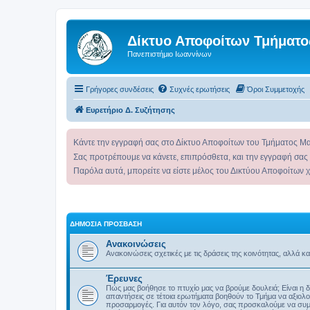
Δίκτυο Αποφοίτων Τμήματο
Πανεπιστήμιο Ιωαννίνων
Γρήγορες συνδέσεις
Συχνές ερωτήσεις
Όροι Συμμετοχής
Ευρετήριο Δ. Συζήτησης
Κάντε την εγγραφή σας στο Δίκτυο Αποφοίτων του Τμήματος Μ
Σας προτρέπουμε να κάνετε, επιπρόσθετα, και την εγγραφή σας
Παρόλα αυτά, μπορείτε να είστε μέλος του Δικτύου Αποφοίτων 
ΔΗΜΌΣΙΑ ΠΡΌΣΒΑΣΗ
Ανακοινώσεις
Ανακοινώσεις σχετικές με τις δράσεις της κοινότητας, αλλά κ
Έρευνες
Πώς μας βοήθησε το πτυχίο μας να βρούμε δουλειά; Είναι η 
απαντήσεις σε τέτοια ερωτήματα βοηθούν το Τμήμα να αξιολο
προσαρμογές. Για αυτόν τον λόγο, σας προσκαλούμε να συμ