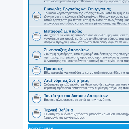
κατά διαστήματα θα προστίθενται σε αυτήν την ομάδα συζητ
Ευκαιρίες Εργασίας και Συνεργασίας
Το κοινό χαρακτηριστικό της κτήσης πτυχίου από το Τμήμα εί
ιδανικά για την κάλυψη εξειδικευμένων θέσεων εργασίας και
οποία εργάζεστε μία τέτοια θέση ή αν είστε σε αναζήτηση μία
περιγραφή του είδους και του αντικειμένου αυτής της θέσης /
Μεταφορά Εμπειρίας
Αν έχετε συνεχίσει τις σπουδές σας σε άλλα Τμήματα μετά τ
γενικότερα μια πορεία εντός του ακαδημαϊκού χώρου, τότε μπ
στοιχεία προγραμμάτων σπουδών που εφαρμόζονται αλλού.
Συνεντεύξεις Αποφοίτων
Σύντομη εξιστόρηση, υπό τη μορφή συνέντευξης, της επαγγ
την παροχή ενημέρωσης προς τους προπτυχιακούς ή μεταπτυχ
δυνατότητες που συνεπάγεται η κατοχή του πτυχίου που παρ
Προτάσεις
Εδώ μπορείτε να καταθέσετε και να συζητήσουμε ιδέες για πι
Αταξινόμητες Συζητήσεις
Συζητήσεις μεταξύ μελών, με θέμα που δεν καλύπτεται από 
θεματική πρέπει να εντάσσεται στην ευρύτερη στόχευση που έ
Ταυτότητα του Δικτύου Αποφοίτων
Βασικές πληροφορίες σχετικές με την κοινότητα.
Τεχνική Βοήθεια
Σε αυτή την ομάδα συζητήσεων μπορείτε να λάβετε υποστήριξ
λειτουργία της κοινότητας μας.
ΜΌΝΟ ΓΙΑ ΜΈΛΗ