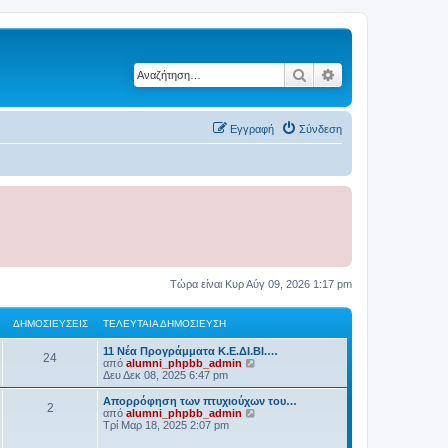
Αναζήτηση
Ειδική αναζήτηση
Εγγραφή
Σύνδεση
Τώρα είναι Κυρ Αύγ 09, 2026 1:17 pm
ΔΗΜΟΣΙΕΎΣΕΙΣ
ΤΕΛΕΥΤΑΊΑ ΔΗΜΟΣΊΕΥΣΗ
11 Νέα Προγράμματα Κ.Ε.ΔΙ.ΒΙ.…
24
Π
από
alumni_phpbb_admin
ρ
Δευ Δεκ 08, 2025 6:47 pm
ο
β
Απορρόφηση των πτυχιούχων του…
2
ο
Π
από
alumni_phpbb_admin
λ
ρ
Τρί Μαρ 18, 2025 2:07 pm
ή
ο
τ