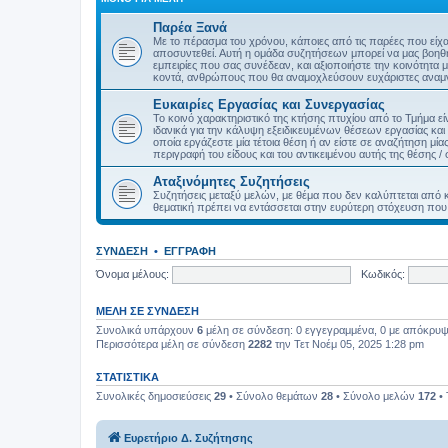
Παρέα Ξανά
Με το πέρασμα του χρόνου, κάποιες από τις παρέες που είχα
αποσυντεθεί. Αυτή η ομάδα συζητήσεων μπορεί να μας βοηθήσ
εμπειρίες που σας συνέδεαν, και αξιοποιήστε την κοινότητα
κοντά, ανθρώπους που θα αναμοχλεύσουν ευχάριστες αναμν
Ευκαιρίες Εργασίας και Συνεργασίας
Το κοινό χαρακτηριστικό της κτήσης πτυχίου από το Τμήμα εί
ιδανικά για την κάλυψη εξειδικευμένων θέσεων εργασίας και
οποία εργάζεστε μία τέτοια θέση ή αν είστε σε αναζήτηση μία
περιγραφή του είδους και του αντικειμένου αυτής της θέσης /
Αταξινόμητες Συζητήσεις
Συζητήσεις μεταξύ μελών, με θέμα που δεν καλύπτεται από 
θεματική πρέπει να εντάσσεται στην ευρύτερη στόχευση που έ
ΣΎΝΔΕΣΗ
•
ΕΓΓΡΑΦΉ
Όνομα μέλους:
Κωδικός:
ΜΈΛΗ ΣΕ ΣΎΝΔΕΣΗ
Συνολικά υπάρχουν
6
μέλη σε σύνδεση: 0 εγγεγραμμένα, 0 με απόκρυψη 
Περισσότερα μέλη σε σύνδεση
2282
την Τετ Νοέμ 05, 2025 1:28 pm
ΣΤΑΤΙΣΤΙΚΆ
Συνολικές δημοσιεύσεις
29
• Σύνολο θεμάτων
28
• Σύνολο μελών
172
• 
Ευρετήριο Δ. Συζήτησης