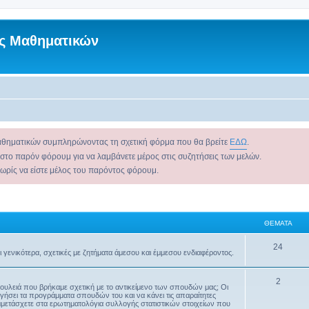
ς Μαθηματικών
αθηματικών συμπληρώνοντας τη σχετική φόρμα που θα βρείτε
ΕΔΩ
.
 στο παρόν φόρουμ για να λαμβάνετε μέρος στις συζητήσεις των μελών.
χωρίς να είστε μέλος του παρόντος φόρουμ.
ΘΈΜΑΤΑ
24
αι γενικότερα, σχετικές με ζητήματα άμεσου και έμμεσου ενδιαφέροντος.
2
δουλειά που βρήκαμε σχετική με το αντικείμενο των σπουδών μας; Οι
γήσει τα προγράμματα σπουδών του και να κάνει τις απαραίτητες
μετάσχετε στα ερωτηματολόγια συλλογής στατιστικών στοιχείων που