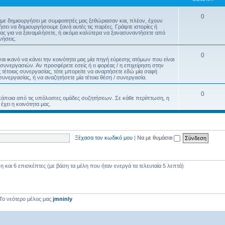
0
με δημιουργήσει με συμφοιτητές μας ξεθώριασαν και, πλέον, έχουν
ει να δημιουργήσουμε ξανά αυτές τις παρέες. Γράψτε ιστορίες ή
 μας για να ξαναμιλήσετε, ή ακόμα καλύτερα να ξανασυναντήσετε από
ήσεις.
0
ναι ικανό να κάνει την κοινότητα μας μία πηγή εύρεσης ατόμων που είναι
 συνεργασιών. Αν προσφέρετε εσείς ή ο φορέας / η επιχείρηση στην
ς τέτοιας συνεργασίας, τότε μπορείτε να αναρτήσετε εδώ μία σαφή
 συνεργασίας, ή να αναζητήσετε μία τέτοια θέση / συνεργασία.
0
κάποια από τις υπόλοιπες ομάδες συζητήσεων. Σε κάθε περίπτωση, η
χει η κοινότητα μας.
Ξέχασα τον κωδικό μου
|
Να με θυμάσαι
και 6 επισκέπτες (με βάση τα μέλη που ήταν ενεργά τα τελευταία 5 λεπτά)
Το νεότερο μέλος μας
jmninly