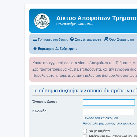
Δίκτυο Αποφοίτων Τμήματο
Πανεπιστήμιο Ιωαννίνων
Γρήγορες συνδέσεις
Συχνές ερωτήσεις
Όροι Συμμετοχής
Ευρετήριο Δ. Συζήτησης
Κάντε την εγγραφή σας στο Δίκτυο Αποφοίτων του Τμήματος Μ
Σας προτρέπουμε να κάνετε, επιπρόσθετα, και την εγγραφή σας
Παρόλα αυτά, μπορείτε να είστε μέλος του Δικτύου Αποφοίτων 
Το σύστημα συζητήσεων απαιτεί ότι πρέπει να εί
Όνομα μέλους:
Κωδικός:
Ξέχασα τον κωδικό μου
Αποστολή μηνύματος ηλεκτρονικού 
Να με θυμάσαι
Απόκρυψη των στοιχείων μου κατ