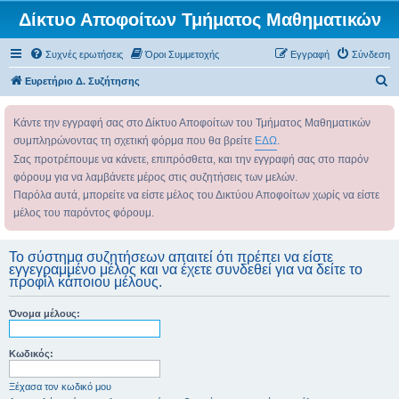
Δίκτυο Αποφοίτων Τμήματος Μαθηματικών
Συχνές ερωτήσεις
Όροι Συμμετοχής
Εγγραφή
Σύνδεση
Α
Ευρετήριο Δ. Συζήτησης
ν
Κάντε την εγγραφή σας στο Δίκτυο Αποφοίτων του Τμήματος Μαθηματικών
α
συμπληρώνοντας τη σχετική φόρμα που θα βρείτε
ΕΔΩ
.
ζ
Σας προτρέπουμε να κάνετε, επιπρόσθετα, και την εγγραφή σας στο παρόν
ή
φόρουμ για να λαμβάνετε μέρος στις συζητήσεις των μελών.
τ
Παρόλα αυτά, μπορείτε να είστε μέλος του Δικτύου Αποφοίτων χωρίς να είστε
η
μέλος του παρόντος φόρουμ.
σ
η
Το σύστημα συζητήσεων απαιτεί ότι πρέπει να είστε
εγγεγραμμένο μέλος και να έχετε συνδεθεί για να δείτε το
προφίλ κάποιου μέλους.
Όνομα μέλους:
Κωδικός:
Ξέχασα τον κωδικό μου