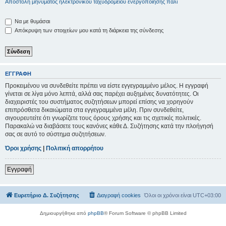
Αποστολή μηνύματος ηλεκτρονικού ταχυδρομείου ενεργοποίησης πάλι
Να με θυμάσαι
Απόκρυψη των στοιχείων μου κατά τη διάρκεια της σύνδεσης
ΕΓΓΡΑΦΉ
Προκειμένου να συνδεθείτε πρέπει να είστε εγγεγραμμένο μέλος. Η εγγραφή
γίνεται σε λίγα μόνο λεπτά, αλλά σας παρέχει αυξημένες δυνατότητες. Οι
διαχειριστές του συστήματος συζητήσεων μπορεί επίσης να χορηγούν
επιπρόσθετα δικαιώματα στα εγγεγραμμένα μέλη. Πριν συνδεθείτε,
σιγουρευτείτε ότι γνωρίζετε τους όρους χρήσης και τις σχετικές πολιτικές.
Παρακαλώ να διαβάσετε τους κανόνες κάθε Δ. Συζήτησης κατά την πλοήγησή
σας σε αυτό το σύστημα συζητήσεων.
Όροι χρήσης
|
Πολιτική απορρήτου
Εγγραφή
Ευρετήριο Δ. Συζήτησης
Διαγραφή cookies
Όλοι οι χρόνοι είναι
UTC+03:00
Δημιουργήθηκε από
phpBB
® Forum Software © phpBB Limited