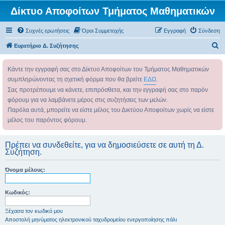
Δίκτυο Αποφοίτων Τμήματος Μαθηματικών
Συχνές ερωτήσεις
Όροι Συμμετοχής
Εγγραφή
Σύνδεση
Α
Ευρετήριο Δ. Συζήτησης
ν
Κάντε την εγγραφή σας στο Δίκτυο Αποφοίτων του Τμήματος Μαθηματικών
α
συμπληρώνοντας τη σχετική φόρμα που θα βρείτε
ΕΔΩ
.
ζ
Σας προτρέπουμε να κάνετε, επιπρόσθετα, και την εγγραφή σας στο παρόν
ή
φόρουμ για να λαμβάνετε μέρος στις συζητήσεις των μελών.
τ
Παρόλα αυτά, μπορείτε να είστε μέλος του Δικτύου Αποφοίτων χωρίς να είστε
η
μέλος του παρόντος φόρουμ.
σ
η
Πρέπει να συνδεθείτε, για να δημοσιεύσετε σε αυτή τη Δ.
Συζήτηση.
Όνομα μέλους:
Κωδικός:
Ξέχασα τον κωδικό μου
Αποστολή μηνύματος ηλεκτρονικού ταχυδρομείου ενεργοποίησης πάλι