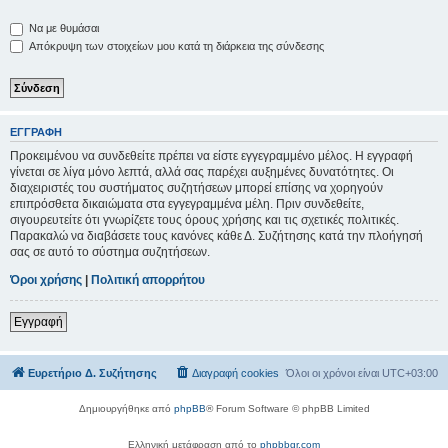
Να με θυμάσαι
Απόκρυψη των στοιχείων μου κατά τη διάρκεια της σύνδεσης
ΕΓΓΡΑΦΉ
Προκειμένου να συνδεθείτε πρέπει να είστε εγγεγραμμένο μέλος. Η εγγραφή
γίνεται σε λίγα μόνο λεπτά, αλλά σας παρέχει αυξημένες δυνατότητες. Οι
διαχειριστές του συστήματος συζητήσεων μπορεί επίσης να χορηγούν
επιπρόσθετα δικαιώματα στα εγγεγραμμένα μέλη. Πριν συνδεθείτε,
σιγουρευτείτε ότι γνωρίζετε τους όρους χρήσης και τις σχετικές πολιτικές.
Παρακαλώ να διαβάσετε τους κανόνες κάθε Δ. Συζήτησης κατά την πλοήγησή
σας σε αυτό το σύστημα συζητήσεων.
Όροι χρήσης
|
Πολιτική απορρήτου
Εγγραφή
Ευρετήριο Δ. Συζήτησης
Διαγραφή cookies
Όλοι οι χρόνοι είναι
UTC+03:00
Δημιουργήθηκε από
phpBB
® Forum Software © phpBB Limited
Ελληνική μετάφραση από το
phpbbgr.com