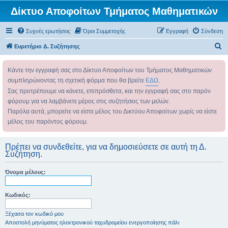
Δίκτυο Αποφοίτων Τμήματος Μαθηματικών
Συχνές ερωτήσεις
Όροι Συμμετοχής
Εγγραφή
Σύνδεση
Α
Ευρετήριο Δ. Συζήτησης
ν
Κάντε την εγγραφή σας στο Δίκτυο Αποφοίτων του Τμήματος Μαθηματικών
α
συμπληρώνοντας τη σχετική φόρμα που θα βρείτε
ΕΔΩ
.
ζ
Σας προτρέπουμε να κάνετε, επιπρόσθετα, και την εγγραφή σας στο παρόν
ή
φόρουμ για να λαμβάνετε μέρος στις συζητήσεις των μελών.
τ
Παρόλα αυτά, μπορείτε να είστε μέλος του Δικτύου Αποφοίτων χωρίς να είστε
η
μέλος του παρόντος φόρουμ.
σ
η
Πρέπει να συνδεθείτε, για να δημοσιεύσετε σε αυτή τη Δ.
Συζήτηση.
Όνομα μέλους:
Κωδικός:
Ξέχασα τον κωδικό μου
Αποστολή μηνύματος ηλεκτρονικού ταχυδρομείου ενεργοποίησης πάλι