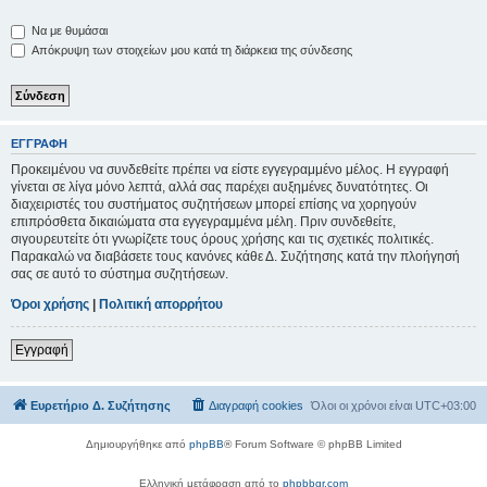
Να με θυμάσαι
Απόκρυψη των στοιχείων μου κατά τη διάρκεια της σύνδεσης
ΕΓΓΡΑΦΉ
Προκειμένου να συνδεθείτε πρέπει να είστε εγγεγραμμένο μέλος. Η εγγραφή
γίνεται σε λίγα μόνο λεπτά, αλλά σας παρέχει αυξημένες δυνατότητες. Οι
διαχειριστές του συστήματος συζητήσεων μπορεί επίσης να χορηγούν
επιπρόσθετα δικαιώματα στα εγγεγραμμένα μέλη. Πριν συνδεθείτε,
σιγουρευτείτε ότι γνωρίζετε τους όρους χρήσης και τις σχετικές πολιτικές.
Παρακαλώ να διαβάσετε τους κανόνες κάθε Δ. Συζήτησης κατά την πλοήγησή
σας σε αυτό το σύστημα συζητήσεων.
Όροι χρήσης
|
Πολιτική απορρήτου
Εγγραφή
Ευρετήριο Δ. Συζήτησης
Διαγραφή cookies
Όλοι οι χρόνοι είναι
UTC+03:00
Δημιουργήθηκε από
phpBB
® Forum Software © phpBB Limited
Ελληνική μετάφραση από το
phpbbgr.com