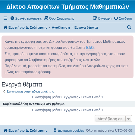
Δίκτυο Αποφοίτων Τμήματος Μαθηματικών
Συχνές ερωτήσεις
Όροι Συμμετοχής
Εγγραφή
Σύνδεση
Α
Ευρετήριο Δ. Συζήτησης
Αναζήτηση
Ενεργά θέματα
ν
Κάντε την εγγραφή σας στο Δίκτυο Αποφοίτων του Τμήματος Μαθηματικών
α
συμπληρώνοντας τη σχετική φόρμα που θα βρείτε
ΕΔΩ
.
ζ
Σας προτρέπουμε να κάνετε, επιπρόσθετα, και την εγγραφή σας στο παρόν
ή
φόρουμ για να λαμβάνετε μέρος στις συζητήσεις των μελών.
τ
Παρόλα αυτά, μπορείτε να είστε μέλος του Δικτύου Αποφοίτων χωρίς να είστε
η
μέλος του παρόντος φόρουμ.
σ
Ενεργά θέματα
η
Επιστροφή στην ειδική αναζήτηση
Η αναζήτηση βρήκε 0 εγγραφές • Σελίδα
1
από
1
Καμία κατάλληλη αντιστοιχία δεν βρέθηκε.
Η αναζήτηση βρήκε 0 εγγραφές • Σελίδα
1
από
1
Μετάβαση σε
Ευρετήριο Δ. Συζήτησης
Διαγραφή cookies
Όλοι οι χρόνοι είναι
UTC+03:00