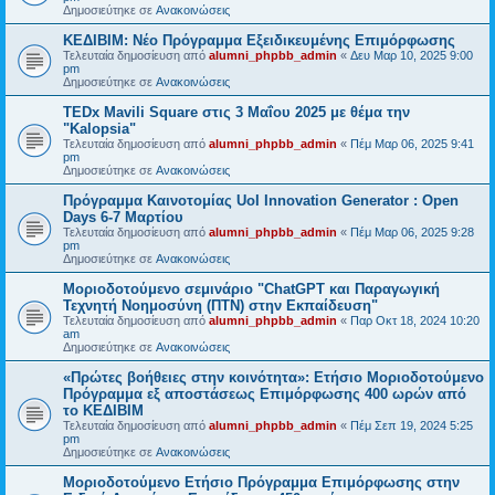
Δημοσιεύτηκε σε
Ανακοινώσεις
ΚΕΔΙΒΙΜ: Νέο Πρόγραμμα Εξειδικευμένης Επιμόρφωσης
Τελευταία δημοσίευση από
alumni_phpbb_admin
«
Δευ Μαρ 10, 2025 9:00
pm
Δημοσιεύτηκε σε
Ανακοινώσεις
TEDx Mavili Square στις 3 Μαΐου 2025 με θέμα την
"Kalopsia"
Τελευταία δημοσίευση από
alumni_phpbb_admin
«
Πέμ Μαρ 06, 2025 9:41
pm
Δημοσιεύτηκε σε
Ανακοινώσεις
Πρόγραμμα Καινοτομίας UoI Innovation Generator : Open
Days 6-7 Μαρτίου
Τελευταία δημοσίευση από
alumni_phpbb_admin
«
Πέμ Μαρ 06, 2025 9:28
pm
Δημοσιεύτηκε σε
Ανακοινώσεις
Μοριοδοτούμενο σεμινάριο "ChatGPT και Παραγωγική
Τεχνητή Νοημοσύνη (ΠΤΝ) στην Εκπαίδευση"
Τελευταία δημοσίευση από
alumni_phpbb_admin
«
Παρ Οκτ 18, 2024 10:20
am
Δημοσιεύτηκε σε
Ανακοινώσεις
«Πρώτες βοήθειες στην κοινότητα»: Ετήσιο Μοριοδοτούμενο
Πρόγραμμα εξ αποστάσεως Επιμόρφωσης 400 ωρών από
το ΚΕΔΙΒΙΜ
Τελευταία δημοσίευση από
alumni_phpbb_admin
«
Πέμ Σεπ 19, 2024 5:25
pm
Δημοσιεύτηκε σε
Ανακοινώσεις
Μοριοδοτούμενο Ετήσιο Πρόγραμμα Επιμόρφωσης στην