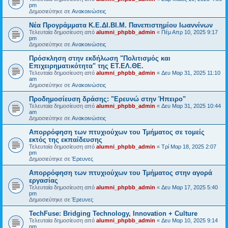
pm
Δημοσιεύτηκε σε
Ανακοινώσεις
Νέα Προγράμματα Κ.Ε.ΔΙ.ΒΙ.Μ. Πανεπιστημίου Ιωαννίνων
Τελευταία δημοσίευση από
alumni_phpbb_admin
«
Πέμ Απρ 10, 2025 9:17
pm
Δημοσιεύτηκε σε
Ανακοινώσεις
Πρόσκληση στην εκδήλωση "Πολιτισμός και
Επιχειρηματικότητα" της ΕΤ.ΕΛ.ΘΕ.
Τελευταία δημοσίευση από
alumni_phpbb_admin
«
Δευ Μαρ 31, 2025 11:10
am
Δημοσιεύτηκε σε
Ανακοινώσεις
Προδημοσίευση δράσης: "Ερευνώ στην Ήπειρο"
Τελευταία δημοσίευση από
alumni_phpbb_admin
«
Δευ Μαρ 31, 2025 10:44
am
Δημοσιεύτηκε σε
Ανακοινώσεις
Απορρόφηση των πτυχιούχων του Τμήματος σε τομείς
εκτός της εκπαίδευσης
Τελευταία δημοσίευση από
alumni_phpbb_admin
«
Τρί Μαρ 18, 2025 2:07
pm
Δημοσιεύτηκε σε
Έρευνες
Απορρόφηση των πτυχιούχων του Τμήματος στην αγορά
εργασίας
Τελευταία δημοσίευση από
alumni_phpbb_admin
«
Δευ Μαρ 17, 2025 5:40
pm
Δημοσιεύτηκε σε
Έρευνες
TechFuse: Bridging Technology, Innovation + Culture
Τελευταία δημοσίευση από
alumni_phpbb_admin
«
Δευ Μαρ 10, 2025 9:14
pm