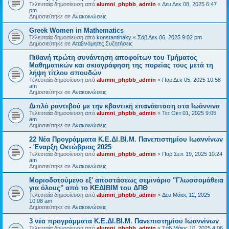
Τελευταία δημοσίευση από
alumni_phpbb_admin
«
Δευ Δεκ 08, 2025 6:47
pm
Δημοσιεύτηκε σε
Ανακοινώσεις
Greek Women in Mathematics
Τελευταία δημοσίευση από
konstantinaky
«
Σάβ Δεκ 06, 2025 9:02 pm
Δημοσιεύτηκε σε
Αταξινόμητες Συζητήσεις
Πιθανή πρώτη συνάντηση αποφοίτων του Τμήματος
Μαθηματικών και σκιαγράφηση της πορείας τους μετά τη
λήψη τίτλου σπουδών
Τελευταία δημοσίευση από
alumni_phpbb_admin
«
Παρ Δεκ 05, 2025 10:58
am
Δημοσιεύτηκε σε
Ανακοινώσεις
Διπλό ραντεβού με την κβαντική επανάσταση στα Ιωάννινα
Τελευταία δημοσίευση από
alumni_phpbb_admin
«
Τετ Οκτ 01, 2025 9:05
am
Δημοσιεύτηκε σε
Ανακοινώσεις
22 Νέα Προγράμματα Κ.Ε.ΔΙ.ΒΙ.Μ. Πανεπιστημίου Ιωαννίνων
- Έναρξη Οκτώβριος 2025
Τελευταία δημοσίευση από
alumni_phpbb_admin
«
Παρ Σεπ 19, 2025 10:24
am
Δημοσιεύτηκε σε
Ανακοινώσεις
Μοριοδοτούμενο εξ' αποστάσεως σεμινάριο "Γλωσσομάθεια
για όλους" από το ΚΕΔΙΒΙΜ του ΔΠΘ
Τελευταία δημοσίευση από
alumni_phpbb_admin
«
Δευ Μάιος 12, 2025
10:08 am
Δημοσιεύτηκε σε
Ανακοινώσεις
3 νέα προγράμματα Κ.Ε.ΔΙ.ΒΙ.Μ. Πανεπιστημίου Ιωαννίνων
Τελευταία δημοσίευση από
alumni_phpbb_admin
«
Σάβ Μάιος 10, 2025 4:06