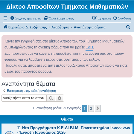
Δίκτυο Αποφοίτων Τμήματος Μαθηματικών
Συχνές ερωτήσεις
Όροι Συμμετοχής
Εγγραφή
Σύνδεση
Α
Ευρετήριο Δ. Συζήτησης
Αναζήτηση
Αναπάντητα θέματα
ν
Κάντε την εγγραφή σας στο Δίκτυο Αποφοίτων του Τμήματος Μαθηματικών
α
συμπληρώνοντας τη σχετική φόρμα που θα βρείτε
ΕΔΩ
.
ζ
Σας προτρέπουμε να κάνετε, επιπρόσθετα, και την εγγραφή σας στο παρόν
ή
φόρουμ για να λαμβάνετε μέρος στις συζητήσεις των μελών.
τ
Παρόλα αυτά, μπορείτε να είστε μέλος του Δικτύου Αποφοίτων χωρίς να είστε
η
μέλος του παρόντος φόρουμ.
σ
Αναπάντητα θέματα
η
Επιστροφή στην ειδική αναζήτηση
Αναζήτηση
Ειδική αναζήτηση
1
2
Επόμενη
Η αναζήτηση βρήκε 29 εγγραφές
Θέματα
11 Νέα Προγράμματα Κ.Ε.ΔΙ.ΒΙ.Μ. Πανεπιστημίου Ιωαννίνων
- Έναρξη Ιανουάριος 2026