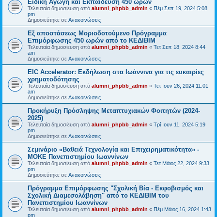
Ειδική Αγωγή και Εκπαίδευση 450 ωρών
Τελευταία δημοσίευση από
alumni_phpbb_admin
«
Πέμ Σεπ 19, 2024 5:08
pm
Δημοσιεύτηκε σε
Ανακοινώσεις
Εξ αποστάσεως Μοριοδοτούμενο Πρόγραμμα
Επιμόρφωσης 450 ωρών από το ΚΕΔΙΒΙΜ
Τελευταία δημοσίευση από
alumni_phpbb_admin
«
Τετ Σεπ 18, 2024 8:44
am
Δημοσιεύτηκε σε
Ανακοινώσεις
EIC Accelerator: Εκδήλωση στα Ιωάννινα για τις ευκαιρίες
χρηματοδότησης
Τελευταία δημοσίευση από
alumni_phpbb_admin
«
Τετ Ιουν 26, 2024 11:01
am
Δημοσιεύτηκε σε
Ανακοινώσεις
Προκήρυξη Πρόσληψης Μεταπτυχιακών Φοιτητών (2024-
2025)
Τελευταία δημοσίευση από
alumni_phpbb_admin
«
Τρί Ιουν 11, 2024 5:19
pm
Δημοσιεύτηκε σε
Ανακοινώσεις
Σεμινάριο «Βαθειά Τεχνολογία και Επιχειρηματικότητα» -
ΜΟΚΕ Πανεπιστημίου Ιωαννίνων
Τελευταία δημοσίευση από
alumni_phpbb_admin
«
Τετ Μάιος 22, 2024 9:33
pm
Δημοσιεύτηκε σε
Ανακοινώσεις
Πρόγραμμα Επιμόρφωσης "Σχολική Βία - Εκφοβισμός και
Σχολική Διαμεσολάβηση" από το ΚΕΔΙΒΙΜ του
Πανεπιστημίου Ιωαννίνων
Τελευταία δημοσίευση από
alumni_phpbb_admin
«
Πέμ Μάιος 16, 2024 1:43
pm