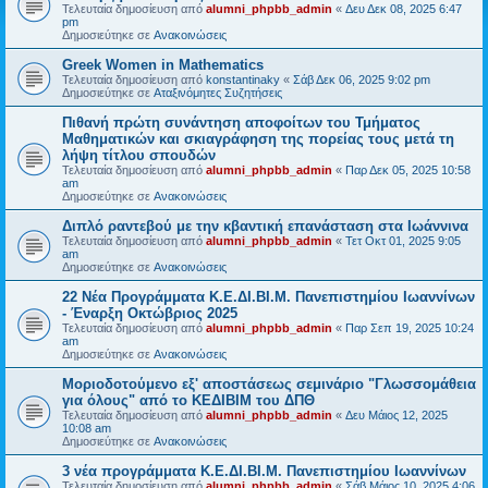
Τελευταία δημοσίευση από
alumni_phpbb_admin
«
Δευ Δεκ 08, 2025 6:47
pm
Δημοσιεύτηκε σε
Ανακοινώσεις
Greek Women in Mathematics
Τελευταία δημοσίευση από
konstantinaky
«
Σάβ Δεκ 06, 2025 9:02 pm
Δημοσιεύτηκε σε
Αταξινόμητες Συζητήσεις
Πιθανή πρώτη συνάντηση αποφοίτων του Τμήματος
Μαθηματικών και σκιαγράφηση της πορείας τους μετά τη
λήψη τίτλου σπουδών
Τελευταία δημοσίευση από
alumni_phpbb_admin
«
Παρ Δεκ 05, 2025 10:58
am
Δημοσιεύτηκε σε
Ανακοινώσεις
Διπλό ραντεβού με την κβαντική επανάσταση στα Ιωάννινα
Τελευταία δημοσίευση από
alumni_phpbb_admin
«
Τετ Οκτ 01, 2025 9:05
am
Δημοσιεύτηκε σε
Ανακοινώσεις
22 Νέα Προγράμματα Κ.Ε.ΔΙ.ΒΙ.Μ. Πανεπιστημίου Ιωαννίνων
- Έναρξη Οκτώβριος 2025
Τελευταία δημοσίευση από
alumni_phpbb_admin
«
Παρ Σεπ 19, 2025 10:24
am
Δημοσιεύτηκε σε
Ανακοινώσεις
Μοριοδοτούμενο εξ' αποστάσεως σεμινάριο "Γλωσσομάθεια
για όλους" από το ΚΕΔΙΒΙΜ του ΔΠΘ
Τελευταία δημοσίευση από
alumni_phpbb_admin
«
Δευ Μάιος 12, 2025
10:08 am
Δημοσιεύτηκε σε
Ανακοινώσεις
3 νέα προγράμματα Κ.Ε.ΔΙ.ΒΙ.Μ. Πανεπιστημίου Ιωαννίνων
Τελευταία δημοσίευση από
alumni_phpbb_admin
«
Σάβ Μάιος 10, 2025 4:06