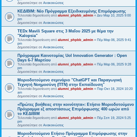
Δημοσιεύτηκε σε
Ανακοινώσεις
ΚΕΔΙΒΙΜ: Νέο Πρόγραμμα Εξειδικευμένης Επιμόρφωσης
Τελευταία δημοσίευση από
alumni_phpbb_admin
«
Δευ Μαρ 10, 2025 9:00
pm
Δημοσιεύτηκε σε
Ανακοινώσεις
TEDx Mavili Square στις 3 Μαΐου 2025 με θέμα την
"Kalopsia"
Τελευταία δημοσίευση από
alumni_phpbb_admin
«
Πέμ Μαρ 06, 2025 9:41
pm
Δημοσιεύτηκε σε
Ανακοινώσεις
Πρόγραμμα Καινοτομίας UoI Innovation Generator : Open
Days 6-7 Μαρτίου
Τελευταία δημοσίευση από
alumni_phpbb_admin
«
Πέμ Μαρ 06, 2025 9:28
pm
Δημοσιεύτηκε σε
Ανακοινώσεις
Μοριοδοτούμενο σεμινάριο "ChatGPT και Παραγωγική
Τεχνητή Νοημοσύνη (ΠΤΝ) στην Εκπαίδευση"
Τελευταία δημοσίευση από
alumni_phpbb_admin
«
Παρ Οκτ 18, 2024 10:20
am
Δημοσιεύτηκε σε
Ανακοινώσεις
«Πρώτες βοήθειες στην κοινότητα»: Ετήσιο Μοριοδοτούμενο
Πρόγραμμα εξ αποστάσεως Επιμόρφωσης 400 ωρών από
το ΚΕΔΙΒΙΜ
Τελευταία δημοσίευση από
alumni_phpbb_admin
«
Πέμ Σεπ 19, 2024 5:25
pm
Δημοσιεύτηκε σε
Ανακοινώσεις
Μοριοδοτούμενο Ετήσιο Πρόγραμμα Επιμόρφωσης στην