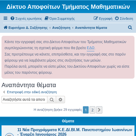
Δίκτυο Αποφοίτων Τμήματος Μαθηματικών
Συχνές ερωτήσεις
Όροι Συμμετοχής
Εγγραφή
Σύνδεση
Α
Ευρετήριο Δ. Συζήτησης
Αναζήτηση
Αναπάντητα θέματα
ν
Κάντε την εγγραφή σας στο Δίκτυο Αποφοίτων του Τμήματος Μαθηματικών
α
συμπληρώνοντας τη σχετική φόρμα που θα βρείτε
ΕΔΩ
.
ζ
Σας προτρέπουμε να κάνετε, επιπρόσθετα, και την εγγραφή σας στο παρόν
ή
φόρουμ για να λαμβάνετε μέρος στις συζητήσεις των μελών.
τ
Παρόλα αυτά, μπορείτε να είστε μέλος του Δικτύου Αποφοίτων χωρίς να είστε
η
μέλος του παρόντος φόρουμ.
σ
Αναπάντητα θέματα
η
Επιστροφή στην ειδική αναζήτηση
Αναζήτηση
Ειδική αναζήτηση
1
2
Επόμενη
Η αναζήτηση βρήκε 29 εγγραφές
Θέματα
11 Νέα Προγράμματα Κ.Ε.ΔΙ.ΒΙ.Μ. Πανεπιστημίου Ιωαννίνων
- Έναρξη Ιανουάριος 2026