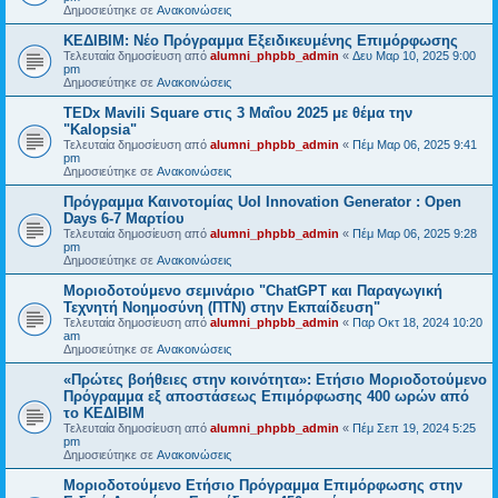
Δημοσιεύτηκε σε
Ανακοινώσεις
ΚΕΔΙΒΙΜ: Νέο Πρόγραμμα Εξειδικευμένης Επιμόρφωσης
Τελευταία δημοσίευση από
alumni_phpbb_admin
«
Δευ Μαρ 10, 2025 9:00
pm
Δημοσιεύτηκε σε
Ανακοινώσεις
TEDx Mavili Square στις 3 Μαΐου 2025 με θέμα την
"Kalopsia"
Τελευταία δημοσίευση από
alumni_phpbb_admin
«
Πέμ Μαρ 06, 2025 9:41
pm
Δημοσιεύτηκε σε
Ανακοινώσεις
Πρόγραμμα Καινοτομίας UoI Innovation Generator : Open
Days 6-7 Μαρτίου
Τελευταία δημοσίευση από
alumni_phpbb_admin
«
Πέμ Μαρ 06, 2025 9:28
pm
Δημοσιεύτηκε σε
Ανακοινώσεις
Μοριοδοτούμενο σεμινάριο "ChatGPT και Παραγωγική
Τεχνητή Νοημοσύνη (ΠΤΝ) στην Εκπαίδευση"
Τελευταία δημοσίευση από
alumni_phpbb_admin
«
Παρ Οκτ 18, 2024 10:20
am
Δημοσιεύτηκε σε
Ανακοινώσεις
«Πρώτες βοήθειες στην κοινότητα»: Ετήσιο Μοριοδοτούμενο
Πρόγραμμα εξ αποστάσεως Επιμόρφωσης 400 ωρών από
το ΚΕΔΙΒΙΜ
Τελευταία δημοσίευση από
alumni_phpbb_admin
«
Πέμ Σεπ 19, 2024 5:25
pm
Δημοσιεύτηκε σε
Ανακοινώσεις
Μοριοδοτούμενο Ετήσιο Πρόγραμμα Επιμόρφωσης στην