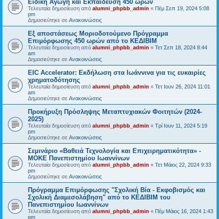
Ειδική Αγωγή και Εκπαίδευση 450 ωρών
Τελευταία δημοσίευση από
alumni_phpbb_admin
«
Πέμ Σεπ 19, 2024 5:08
pm
Δημοσιεύτηκε σε
Ανακοινώσεις
Εξ αποστάσεως Μοριοδοτούμενο Πρόγραμμα
Επιμόρφωσης 450 ωρών από το ΚΕΔΙΒΙΜ
Τελευταία δημοσίευση από
alumni_phpbb_admin
«
Τετ Σεπ 18, 2024 8:44
am
Δημοσιεύτηκε σε
Ανακοινώσεις
EIC Accelerator: Εκδήλωση στα Ιωάννινα για τις ευκαιρίες
χρηματοδότησης
Τελευταία δημοσίευση από
alumni_phpbb_admin
«
Τετ Ιουν 26, 2024 11:01
am
Δημοσιεύτηκε σε
Ανακοινώσεις
Προκήρυξη Πρόσληψης Μεταπτυχιακών Φοιτητών (2024-
2025)
Τελευταία δημοσίευση από
alumni_phpbb_admin
«
Τρί Ιουν 11, 2024 5:19
pm
Δημοσιεύτηκε σε
Ανακοινώσεις
Σεμινάριο «Βαθειά Τεχνολογία και Επιχειρηματικότητα» -
ΜΟΚΕ Πανεπιστημίου Ιωαννίνων
Τελευταία δημοσίευση από
alumni_phpbb_admin
«
Τετ Μάιος 22, 2024 9:33
pm
Δημοσιεύτηκε σε
Ανακοινώσεις
Πρόγραμμα Επιμόρφωσης "Σχολική Βία - Εκφοβισμός και
Σχολική Διαμεσολάβηση" από το ΚΕΔΙΒΙΜ του
Πανεπιστημίου Ιωαννίνων
Τελευταία δημοσίευση από
alumni_phpbb_admin
«
Πέμ Μάιος 16, 2024 1:43
pm