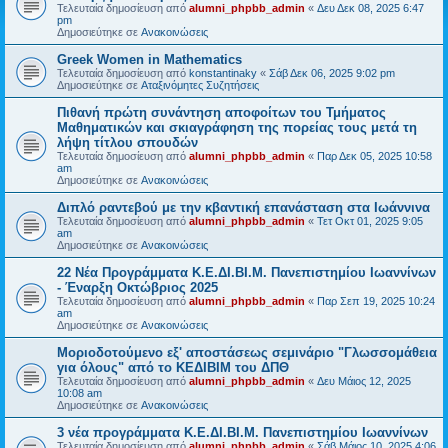
Τελευταία δημοσίευση από
alumni_phpbb_admin
«
Δευ Δεκ 08, 2025 6:47
pm
Δημοσιεύτηκε σε
Ανακοινώσεις
Greek Women in Mathematics
Τελευταία δημοσίευση από
konstantinaky
«
Σάβ Δεκ 06, 2025 9:02 pm
Δημοσιεύτηκε σε
Αταξινόμητες Συζητήσεις
Πιθανή πρώτη συνάντηση αποφοίτων του Τμήματος
Μαθηματικών και σκιαγράφηση της πορείας τους μετά τη
λήψη τίτλου σπουδών
Τελευταία δημοσίευση από
alumni_phpbb_admin
«
Παρ Δεκ 05, 2025 10:58
am
Δημοσιεύτηκε σε
Ανακοινώσεις
Διπλό ραντεβού με την κβαντική επανάσταση στα Ιωάννινα
Τελευταία δημοσίευση από
alumni_phpbb_admin
«
Τετ Οκτ 01, 2025 9:05
am
Δημοσιεύτηκε σε
Ανακοινώσεις
22 Νέα Προγράμματα Κ.Ε.ΔΙ.ΒΙ.Μ. Πανεπιστημίου Ιωαννίνων
- Έναρξη Οκτώβριος 2025
Τελευταία δημοσίευση από
alumni_phpbb_admin
«
Παρ Σεπ 19, 2025 10:24
am
Δημοσιεύτηκε σε
Ανακοινώσεις
Μοριοδοτούμενο εξ' αποστάσεως σεμινάριο "Γλωσσομάθεια
για όλους" από το ΚΕΔΙΒΙΜ του ΔΠΘ
Τελευταία δημοσίευση από
alumni_phpbb_admin
«
Δευ Μάιος 12, 2025
10:08 am
Δημοσιεύτηκε σε
Ανακοινώσεις
3 νέα προγράμματα Κ.Ε.ΔΙ.ΒΙ.Μ. Πανεπιστημίου Ιωαννίνων
Τελευταία δημοσίευση από
alumni_phpbb_admin
«
Σάβ Μάιος 10, 2025 4:06