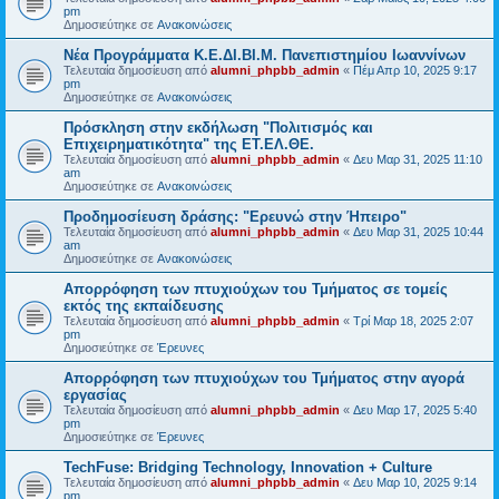
pm
Δημοσιεύτηκε σε
Ανακοινώσεις
Νέα Προγράμματα Κ.Ε.ΔΙ.ΒΙ.Μ. Πανεπιστημίου Ιωαννίνων
Τελευταία δημοσίευση από
alumni_phpbb_admin
«
Πέμ Απρ 10, 2025 9:17
pm
Δημοσιεύτηκε σε
Ανακοινώσεις
Πρόσκληση στην εκδήλωση "Πολιτισμός και
Επιχειρηματικότητα" της ΕΤ.ΕΛ.ΘΕ.
Τελευταία δημοσίευση από
alumni_phpbb_admin
«
Δευ Μαρ 31, 2025 11:10
am
Δημοσιεύτηκε σε
Ανακοινώσεις
Προδημοσίευση δράσης: "Ερευνώ στην Ήπειρο"
Τελευταία δημοσίευση από
alumni_phpbb_admin
«
Δευ Μαρ 31, 2025 10:44
am
Δημοσιεύτηκε σε
Ανακοινώσεις
Απορρόφηση των πτυχιούχων του Τμήματος σε τομείς
εκτός της εκπαίδευσης
Τελευταία δημοσίευση από
alumni_phpbb_admin
«
Τρί Μαρ 18, 2025 2:07
pm
Δημοσιεύτηκε σε
Έρευνες
Απορρόφηση των πτυχιούχων του Τμήματος στην αγορά
εργασίας
Τελευταία δημοσίευση από
alumni_phpbb_admin
«
Δευ Μαρ 17, 2025 5:40
pm
Δημοσιεύτηκε σε
Έρευνες
TechFuse: Bridging Technology, Innovation + Culture
Τελευταία δημοσίευση από
alumni_phpbb_admin
«
Δευ Μαρ 10, 2025 9:14
pm