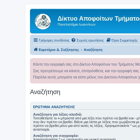
Δίκτυο Αποφοίτων Τμήματο
Πανεπιστήμιο Ιωαννίνων
Γρήγορες συνδέσεις
Συχνές ερωτήσεις
Όροι Συμμετοχής
Ευρετήριο Δ. Συζήτησης
Αναζήτηση
Κάντε την εγγραφή σας στο Δίκτυο Αποφοίτων του Τμήματος Μ
Σας προτρέπουμε να κάνετε, επιπρόσθετα, και την εγγραφή σας
Παρόλα αυτά, μπορείτε να είστε μέλος του Δικτύου Αποφοίτων 
Αναζήτηση
ΕΡΏΤΗΜΑ ΑΝΑΖΉΤΗΣΗΣ
Αναζήτηση για λέξεις-κλειδιά:
Τοποθετήστε το
+
μπροστά από μια λέξη που πρέπει να βρεθεί και
-
μπ
που δεν πρέπει να βρεθεί. Βάλτε μια λίστα με λέξεις που χωρίζονται μ
πρέπει να βρεθεί μόνο μια από αυτές τις λέξεις. Χρησιμοποιείστε * ως 
αντιστοιχία.
Αναζήτηση για συγγραφέα:
Χρησιμοποιείστε * ως μπαλαντέρ για μερική αντιστοιχία.