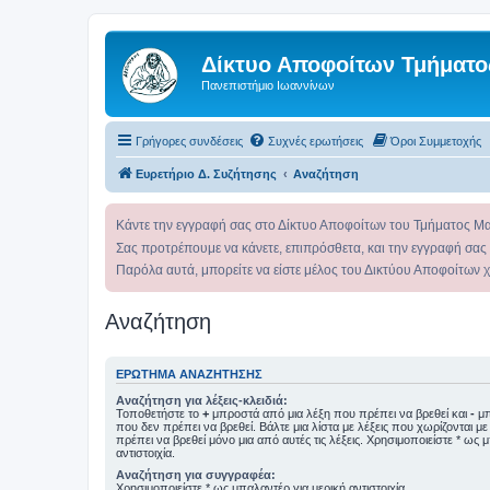
Δίκτυο Αποφοίτων Τμήματο
Πανεπιστήμιο Ιωαννίνων
Γρήγορες συνδέσεις
Συχνές ερωτήσεις
Όροι Συμμετοχής
Ευρετήριο Δ. Συζήτησης
Αναζήτηση
Κάντε την εγγραφή σας στο Δίκτυο Αποφοίτων του Τμήματος Μ
Σας προτρέπουμε να κάνετε, επιπρόσθετα, και την εγγραφή σας
Παρόλα αυτά, μπορείτε να είστε μέλος του Δικτύου Αποφοίτων 
Αναζήτηση
ΕΡΏΤΗΜΑ ΑΝΑΖΉΤΗΣΗΣ
Αναζήτηση για λέξεις-κλειδιά:
Τοποθετήστε το
+
μπροστά από μια λέξη που πρέπει να βρεθεί και
-
μπ
που δεν πρέπει να βρεθεί. Βάλτε μια λίστα με λέξεις που χωρίζονται μ
πρέπει να βρεθεί μόνο μια από αυτές τις λέξεις. Χρησιμοποιείστε * ως 
αντιστοιχία.
Αναζήτηση για συγγραφέα:
Χρησιμοποιείστε * ως μπαλαντέρ για μερική αντιστοιχία.