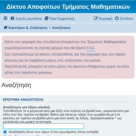
Δίκτυο Αποφοίτων Τμήματος Μαθηματικών
Συχνές ερωτήσεις
Όροι Συμμετοχής
Εγγραφή
Σύνδεση
Ευρετήριο Δ. Συζήτησης
Αναζήτηση
Κάντε την εγγραφή σας στο Δίκτυο Αποφοίτων του Τμήματος Μαθηματικών
συμπληρώνοντας τη σχετική φόρμα που θα βρείτε
ΕΔΩ
.
Σας προτρέπουμε να κάνετε, επιπρόσθετα, και την εγγραφή σας στο παρόν
φόρουμ για να λαμβάνετε μέρος στις συζητήσεις των μελών.
Παρόλα αυτά, μπορείτε να είστε μέλος του Δικτύου Αποφοίτων χωρίς να είστε
μέλος του παρόντος φόρουμ.
Αναζήτηση
ΕΡΏΤΗΜΑ ΑΝΑΖΉΤΗΣΗΣ
Αναζήτηση για λέξεις-κλειδιά:
Τοποθετήστε το
+
μπροστά από μια λέξη που πρέπει να βρεθεί και
-
μπροστά από μια
λέξη που δεν πρέπει να βρεθεί. Βάλτε μια λίστα με λέξεις που χωρίζονται με
|
σε
αγκύλες αν πρέπει να βρεθεί μόνο μια από αυτές τις λέξεις. Χρησιμοποιείστε * ως
μπαλαντέρ για μερική αντιστοιχία.
Αναζήτηση όλων των όρων ή του ερωτήματος όπως εισήχθη