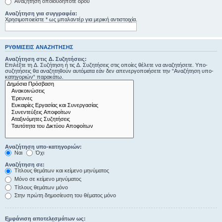
Αναζήτηση οποιουδήποτε όρου
Αναζήτηση για συγγραφέα:
Χρησιμοποιείστε * ως μπαλαντέρ για μερική αντιστοιχία.
ΡΥΘΜΊΣΕΙΣ ΑΝΑΖΉΤΗΣΗΣ
Αναζήτηση στις Δ. Συζητήσεις:
Επιλέξτε τη Δ. Συζήτηση ή τις Δ. Συζητήσεις στις οποίες θέλετε να αναζητήσετε. Υπο-
συζητήσεις θα αναζητηθούν αυτόματα εάν δεν απενεργοποιήσετε την “Αναζήτηση υπο-
κατηγοριών“ παρακάτω.
Αναζήτηση υπο-κατηγοριών:
Ναι
Όχι
Αναζήτηση σε:
Τίτλους θεμάτων και κείμενο μηνύματος
Μόνο σε κείμενο μηνύματος
Τίτλους θεμάτων μόνο
Στην πρώτη δημοσίευση του θέματος μόνο
Εμφάνιση αποτελεσμάτων ως: