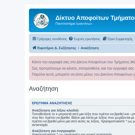
Δίκτυο Αποφοίτων Τμήματο
Πανεπιστήμιο Ιωαννίνων
Γρήγορες συνδέσεις
Συχνές ερωτήσεις
Όροι Συμμετοχής
Ευρετήριο Δ. Συζήτησης
Αναζήτηση
Κάντε την εγγραφή σας στο Δίκτυο Αποφοίτων του Τμήματος Μ
Σας προτρέπουμε να κάνετε, επιπρόσθετα, και την εγγραφή σας
Παρόλα αυτά, μπορείτε να είστε μέλος του Δικτύου Αποφοίτων 
Αναζήτηση
ΕΡΏΤΗΜΑ ΑΝΑΖΉΤΗΣΗΣ
Αναζήτηση για λέξεις-κλειδιά:
Τοποθετήστε το
+
μπροστά από μια λέξη που πρέπει να βρεθεί και
-
μπ
που δεν πρέπει να βρεθεί. Βάλτε μια λίστα με λέξεις που χωρίζονται μ
πρέπει να βρεθεί μόνο μια από αυτές τις λέξεις. Χρησιμοποιείστε * ως 
αντιστοιχία.
Αναζήτηση για συγγραφέα:
Χρησιμοποιείστε * ως μπαλαντέρ για μερική αντιστοιχία.