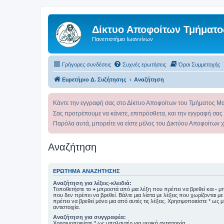
Δίκτυο Αποφοίτων Τμήματο
Πανεπιστήμιο Ιωαννίνων
Γρήγορες συνδέσεις
Συχνές ερωτήσεις
Όροι Συμμετοχής
Ευρετήριο Δ. Συζήτησης
Αναζήτηση
Κάντε την εγγραφή σας στο Δίκτυο Αποφοίτων του Τμήματος Μ
Σας προτρέπουμε να κάνετε, επιπρόσθετα, και την εγγραφή σας
Παρόλα αυτά, μπορείτε να είστε μέλος του Δικτύου Αποφοίτων 
Αναζήτηση
ΕΡΏΤΗΜΑ ΑΝΑΖΉΤΗΣΗΣ
Αναζήτηση για λέξεις-κλειδιά:
Τοποθετήστε το
+
μπροστά από μια λέξη που πρέπει να βρεθεί και
-
μπ
που δεν πρέπει να βρεθεί. Βάλτε μια λίστα με λέξεις που χωρίζονται μ
πρέπει να βρεθεί μόνο μια από αυτές τις λέξεις. Χρησιμοποιείστε * ως 
αντιστοιχία.
Αναζήτηση για συγγραφέα:
Χρησιμοποιείστε * ως μπαλαντέρ για μερική αντιστοιχία.