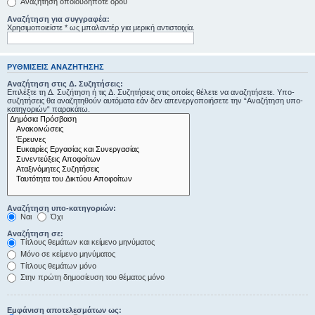
Αναζήτηση οποιουδήποτε όρου
Αναζήτηση για συγγραφέα:
Χρησιμοποιείστε * ως μπαλαντέρ για μερική αντιστοιχία.
ΡΥΘΜΊΣΕΙΣ ΑΝΑΖΉΤΗΣΗΣ
Αναζήτηση στις Δ. Συζητήσεις:
Επιλέξτε τη Δ. Συζήτηση ή τις Δ. Συζητήσεις στις οποίες θέλετε να αναζητήσετε. Υπο-
συζητήσεις θα αναζητηθούν αυτόματα εάν δεν απενεργοποιήσετε την “Αναζήτηση υπο-
κατηγοριών“ παρακάτω.
Αναζήτηση υπο-κατηγοριών:
Ναι
Όχι
Αναζήτηση σε:
Τίτλους θεμάτων και κείμενο μηνύματος
Μόνο σε κείμενο μηνύματος
Τίτλους θεμάτων μόνο
Στην πρώτη δημοσίευση του θέματος μόνο
Εμφάνιση αποτελεσμάτων ως: