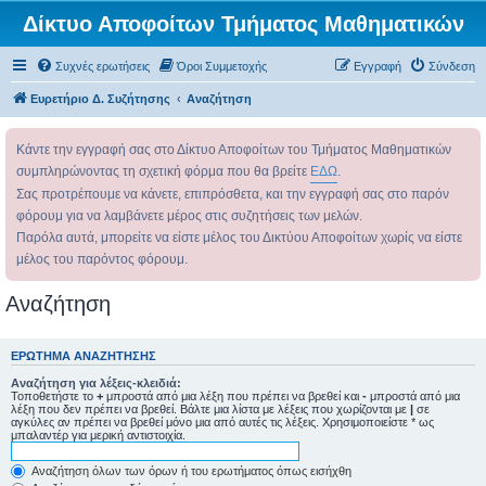
Δίκτυο Αποφοίτων Τμήματος Μαθηματικών
Συχνές ερωτήσεις
Όροι Συμμετοχής
Εγγραφή
Σύνδεση
Ευρετήριο Δ. Συζήτησης
Αναζήτηση
Κάντε την εγγραφή σας στο Δίκτυο Αποφοίτων του Τμήματος Μαθηματικών
συμπληρώνοντας τη σχετική φόρμα που θα βρείτε
ΕΔΩ
.
Σας προτρέπουμε να κάνετε, επιπρόσθετα, και την εγγραφή σας στο παρόν
φόρουμ για να λαμβάνετε μέρος στις συζητήσεις των μελών.
Παρόλα αυτά, μπορείτε να είστε μέλος του Δικτύου Αποφοίτων χωρίς να είστε
μέλος του παρόντος φόρουμ.
Αναζήτηση
ΕΡΏΤΗΜΑ ΑΝΑΖΉΤΗΣΗΣ
Αναζήτηση για λέξεις-κλειδιά:
Τοποθετήστε το
+
μπροστά από μια λέξη που πρέπει να βρεθεί και
-
μπροστά από μια
λέξη που δεν πρέπει να βρεθεί. Βάλτε μια λίστα με λέξεις που χωρίζονται με
|
σε
αγκύλες αν πρέπει να βρεθεί μόνο μια από αυτές τις λέξεις. Χρησιμοποιείστε * ως
μπαλαντέρ για μερική αντιστοιχία.
Αναζήτηση όλων των όρων ή του ερωτήματος όπως εισήχθη