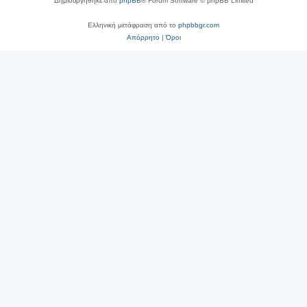
Δημιουργήθηκε από
phpBB
® Forum Software © phpBB Limited
Ελληνική μετάφραση από το
phpbbgr.com
Απόρρητο
|
Όροι