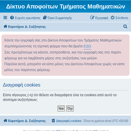
Δίκτυο Αποφοίτων Τμήματος Μαθηματικών
Συχνές ερωτήσεις
Όροι Συμμετοχής
Εγγραφή
Σύνδεση
Α
Ευρετήριο Δ. Συζήτησης
ν
Κάντε την εγγραφή σας στο Δίκτυο Αποφοίτων του Τμήματος Μαθηματικών
α
συμπληρώνοντας τη σχετική φόρμα που θα βρείτε
ΕΔΩ
.
ζ
Σας προτρέπουμε να κάνετε, επιπρόσθετα, και την εγγραφή σας στο παρόν
ή
φόρουμ για να λαμβάνετε μέρος στις συζητήσεις των μελών.
τ
Παρόλα αυτά, μπορείτε να είστε μέλος του Δικτύου Αποφοίτων χωρίς να είστε
η
μέλος του παρόντος φόρουμ.
σ
η
Διαγραφή cookies
Είστε σίγουρος (-η) ότι θέλετε να διαγράψετε όλα τα cookies από αυτό το
σύστημα συζητήσεων;
Ευρετήριο Δ. Συζήτησης
Διαγραφή cookies
Όλοι οι χρόνοι είναι
UTC+03:00