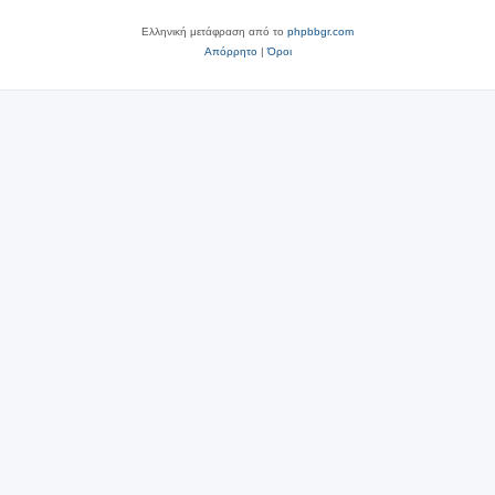
Ελληνική μετάφραση από το
phpbbgr.com
Απόρρητο
|
Όροι