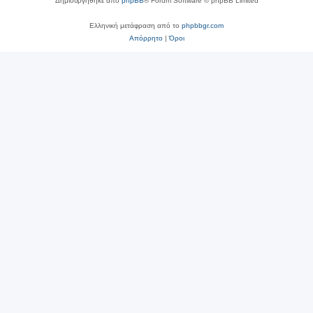
Δημιουργήθηκε από
phpBB
® Forum Software © phpBB Limited
Ελληνική μετάφραση από το
phpbbgr.com
Απόρρητο
|
Όροι