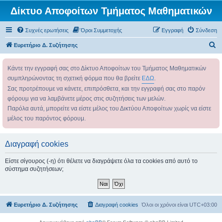
Δίκτυο Αποφοίτων Τμήματος Μαθηματικών
Συχνές ερωτήσεις
Όροι Συμμετοχής
Εγγραφή
Σύνδεση
Α
Ευρετήριο Δ. Συζήτησης
ν
Κάντε την εγγραφή σας στο Δίκτυο Αποφοίτων του Τμήματος Μαθηματικών
α
συμπληρώνοντας τη σχετική φόρμα που θα βρείτε
ΕΔΩ
.
ζ
Σας προτρέπουμε να κάνετε, επιπρόσθετα, και την εγγραφή σας στο παρόν
ή
φόρουμ για να λαμβάνετε μέρος στις συζητήσεις των μελών.
τ
Παρόλα αυτά, μπορείτε να είστε μέλος του Δικτύου Αποφοίτων χωρίς να είστε
η
μέλος του παρόντος φόρουμ.
σ
η
Διαγραφή cookies
Είστε σίγουρος (-η) ότι θέλετε να διαγράψετε όλα τα cookies από αυτό το
σύστημα συζητήσεων;
Ευρετήριο Δ. Συζήτησης
Διαγραφή cookies
Όλοι οι χρόνοι είναι
UTC+03:00