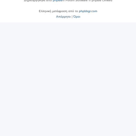
Δημιουργήθηκε από
phpBB
® Forum Software © phpBB Limited
Ελληνική μετάφραση από το
phpbbgr.com
Απόρρητο
|
Όροι