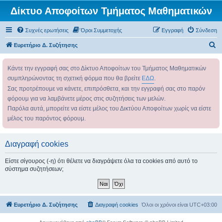
Δίκτυο Αποφοίτων Τμήματος Μαθηματικών
Συχνές ερωτήσεις
Όροι Συμμετοχής
Εγγραφή
Σύνδεση
Α
Ευρετήριο Δ. Συζήτησης
ν
Κάντε την εγγραφή σας στο Δίκτυο Αποφοίτων του Τμήματος Μαθηματικών
α
συμπληρώνοντας τη σχετική φόρμα που θα βρείτε
ΕΔΩ
.
ζ
Σας προτρέπουμε να κάνετε, επιπρόσθετα, και την εγγραφή σας στο παρόν
ή
φόρουμ για να λαμβάνετε μέρος στις συζητήσεις των μελών.
τ
Παρόλα αυτά, μπορείτε να είστε μέλος του Δικτύου Αποφοίτων χωρίς να είστε
η
μέλος του παρόντος φόρουμ.
σ
η
Διαγραφή cookies
Είστε σίγουρος (-η) ότι θέλετε να διαγράψετε όλα τα cookies από αυτό το
σύστημα συζητήσεων;
Ευρετήριο Δ. Συζήτησης
Διαγραφή cookies
Όλοι οι χρόνοι είναι
UTC+03:00