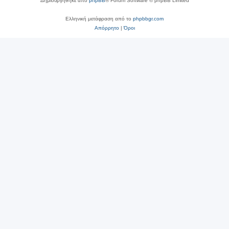
Δημιουργήθηκε από
phpBB
® Forum Software © phpBB Limited
Ελληνική μετάφραση από το
phpbbgr.com
Απόρρητο
|
Όροι