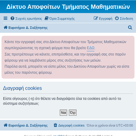
Δίκτυο Αποφοίτων Τμήματος Μαθηματικών
Συχνές ερωτήσεις
Όροι Συμμετοχής
Εγγραφή
Σύνδεση
Α
Ευρετήριο Δ. Συζήτησης
ν
Κάντε την εγγραφή σας στο Δίκτυο Αποφοίτων του Τμήματος Μαθηματικών
α
συμπληρώνοντας τη σχετική φόρμα που θα βρείτε
ΕΔΩ
.
ζ
Σας προτρέπουμε να κάνετε, επιπρόσθετα, και την εγγραφή σας στο παρόν
ή
φόρουμ για να λαμβάνετε μέρος στις συζητήσεις των μελών.
τ
Παρόλα αυτά, μπορείτε να είστε μέλος του Δικτύου Αποφοίτων χωρίς να είστε
η
μέλος του παρόντος φόρουμ.
σ
η
Διαγραφή cookies
Είστε σίγουρος (-η) ότι θέλετε να διαγράψετε όλα τα cookies από αυτό το
σύστημα συζητήσεων;
Ευρετήριο Δ. Συζήτησης
Διαγραφή cookies
Όλοι οι χρόνοι είναι
UTC+03:00