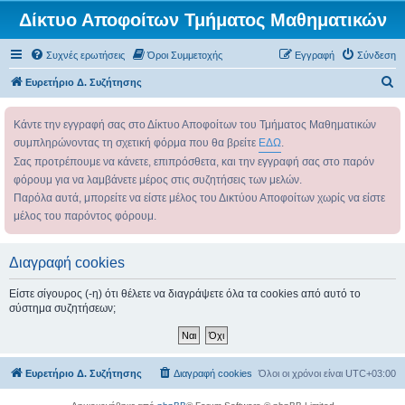
Δίκτυο Αποφοίτων Τμήματος Μαθηματικών
Συχνές ερωτήσεις
Όροι Συμμετοχής
Εγγραφή
Σύνδεση
Α
Ευρετήριο Δ. Συζήτησης
ν
Κάντε την εγγραφή σας στο Δίκτυο Αποφοίτων του Τμήματος Μαθηματικών
α
συμπληρώνοντας τη σχετική φόρμα που θα βρείτε
ΕΔΩ
.
ζ
Σας προτρέπουμε να κάνετε, επιπρόσθετα, και την εγγραφή σας στο παρόν
ή
φόρουμ για να λαμβάνετε μέρος στις συζητήσεις των μελών.
τ
Παρόλα αυτά, μπορείτε να είστε μέλος του Δικτύου Αποφοίτων χωρίς να είστε
η
μέλος του παρόντος φόρουμ.
σ
η
Διαγραφή cookies
Είστε σίγουρος (-η) ότι θέλετε να διαγράψετε όλα τα cookies από αυτό το
σύστημα συζητήσεων;
Ευρετήριο Δ. Συζήτησης
Διαγραφή cookies
Όλοι οι χρόνοι είναι
UTC+03:00