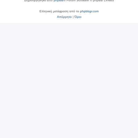
Δημιουργήθηκε από
phpBB
® Forum Software © phpBB Limited
Ελληνική μετάφραση από το
phpbbgr.com
Απόρρητο
|
Όροι