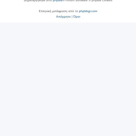
Δημιουργήθηκε από
phpBB
® Forum Software © phpBB Limited
Ελληνική μετάφραση από το
phpbbgr.com
Απόρρητο
|
Όροι