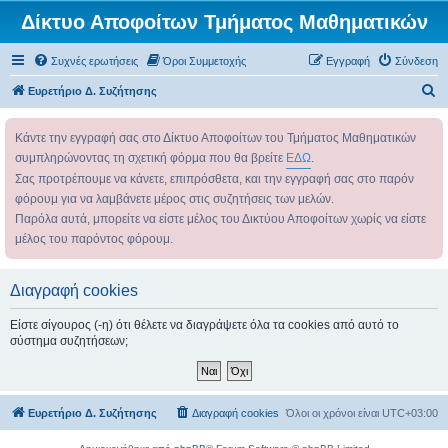
Δίκτυο Αποφοίτων Τμήματος Μαθηματικών
Συχνές ερωτήσεις
Όροι Συμμετοχής
Εγγραφή
Σύνδεση
Α
Ευρετήριο Δ. Συζήτησης
ν
Κάντε την εγγραφή σας στο Δίκτυο Αποφοίτων του Τμήματος Μαθηματικών
α
συμπληρώνοντας τη σχετική φόρμα που θα βρείτε
ΕΔΩ
.
ζ
Σας προτρέπουμε να κάνετε, επιπρόσθετα, και την εγγραφή σας στο παρόν
ή
φόρουμ για να λαμβάνετε μέρος στις συζητήσεις των μελών.
τ
Παρόλα αυτά, μπορείτε να είστε μέλος του Δικτύου Αποφοίτων χωρίς να είστε
η
μέλος του παρόντος φόρουμ.
σ
η
Διαγραφή cookies
Είστε σίγουρος (-η) ότι θέλετε να διαγράψετε όλα τα cookies από αυτό το
σύστημα συζητήσεων;
Ευρετήριο Δ. Συζήτησης
Διαγραφή cookies
Όλοι οι χρόνοι είναι
UTC+03:00