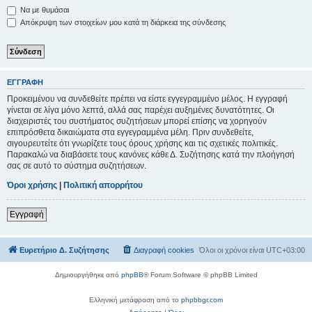
Να με θυμάσαι
Απόκρυψη των στοιχείων μου κατά τη διάρκεια της σύνδεσης
ΕΓΓΡΑΦΉ
Προκειμένου να συνδεθείτε πρέπει να είστε εγγεγραμμένο μέλος. Η εγγραφή
γίνεται σε λίγα μόνο λεπτά, αλλά σας παρέχει αυξημένες δυνατότητες. Οι
διαχειριστές του συστήματος συζητήσεων μπορεί επίσης να χορηγούν
επιπρόσθετα δικαιώματα στα εγγεγραμμένα μέλη. Πριν συνδεθείτε,
σιγουρευτείτε ότι γνωρίζετε τους όρους χρήσης και τις σχετικές πολιτικές.
Παρακαλώ να διαβάσετε τους κανόνες κάθε Δ. Συζήτησης κατά την πλοήγησή
σας σε αυτό το σύστημα συζητήσεων.
Όροι χρήσης
|
Πολιτική απορρήτου
Εγγραφή
Ευρετήριο Δ. Συζήτησης
Διαγραφή cookies
Όλοι οι χρόνοι είναι
UTC+03:00
Δημιουργήθηκε από
phpBB
® Forum Software © phpBB Limited
Ελληνική μετάφραση από το
phpbbgr.com