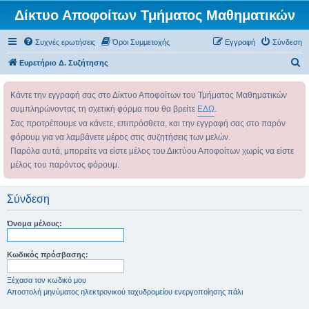
Δίκτυο Αποφοίτων Τμήματος Μαθηματικών
Συχνές ερωτήσεις
Όροι Συμμετοχής
Εγγραφή
Σύνδεση
Α
Ευρετήριο Δ. Συζήτησης
ν
Κάντε την εγγραφή σας στο Δίκτυο Αποφοίτων του Τμήματος Μαθηματικών
α
συμπληρώνοντας τη σχετική φόρμα που θα βρείτε
ΕΔΩ
.
ζ
Σας προτρέπουμε να κάνετε, επιπρόσθετα, και την εγγραφή σας στο παρόν
ή
φόρουμ για να λαμβάνετε μέρος στις συζητήσεις των μελών.
τ
Παρόλα αυτά, μπορείτε να είστε μέλος του Δικτύου Αποφοίτων χωρίς να είστε
η
μέλος του παρόντος φόρουμ.
σ
η
Σύνδεση
Όνομα μέλους:
Κωδικός πρόσβασης:
Ξέχασα τον κωδικό μου
Αποστολή μηνύματος ηλεκτρονικού ταχυδρομείου ενεργοποίησης πάλι