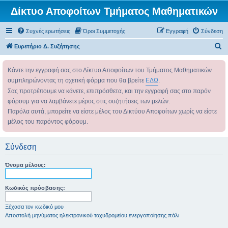
Δίκτυο Αποφοίτων Τμήματος Μαθηματικών
Συχνές ερωτήσεις
Όροι Συμμετοχής
Εγγραφή
Σύνδεση
Α
Ευρετήριο Δ. Συζήτησης
ν
Κάντε την εγγραφή σας στο Δίκτυο Αποφοίτων του Τμήματος Μαθηματικών
α
συμπληρώνοντας τη σχετική φόρμα που θα βρείτε
ΕΔΩ
.
ζ
Σας προτρέπουμε να κάνετε, επιπρόσθετα, και την εγγραφή σας στο παρόν
ή
φόρουμ για να λαμβάνετε μέρος στις συζητήσεις των μελών.
τ
Παρόλα αυτά, μπορείτε να είστε μέλος του Δικτύου Αποφοίτων χωρίς να είστε
η
μέλος του παρόντος φόρουμ.
σ
η
Σύνδεση
Όνομα μέλους:
Κωδικός πρόσβασης:
Ξέχασα τον κωδικό μου
Αποστολή μηνύματος ηλεκτρονικού ταχυδρομείου ενεργοποίησης πάλι