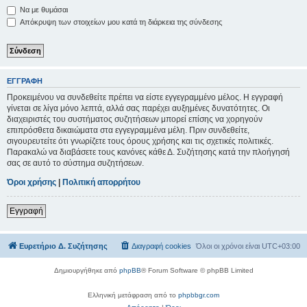
Να με θυμάσαι
Απόκρυψη των στοιχείων μου κατά τη διάρκεια της σύνδεσης
ΕΓΓΡΑΦΉ
Προκειμένου να συνδεθείτε πρέπει να είστε εγγεγραμμένο μέλος. Η εγγραφή
γίνεται σε λίγα μόνο λεπτά, αλλά σας παρέχει αυξημένες δυνατότητες. Οι
διαχειριστές του συστήματος συζητήσεων μπορεί επίσης να χορηγούν
επιπρόσθετα δικαιώματα στα εγγεγραμμένα μέλη. Πριν συνδεθείτε,
σιγουρευτείτε ότι γνωρίζετε τους όρους χρήσης και τις σχετικές πολιτικές.
Παρακαλώ να διαβάσετε τους κανόνες κάθε Δ. Συζήτησης κατά την πλοήγησή
σας σε αυτό το σύστημα συζητήσεων.
Όροι χρήσης
|
Πολιτική απορρήτου
Εγγραφή
Ευρετήριο Δ. Συζήτησης
Διαγραφή cookies
Όλοι οι χρόνοι είναι
UTC+03:00
Δημιουργήθηκε από
phpBB
® Forum Software © phpBB Limited
Ελληνική μετάφραση από το
phpbbgr.com