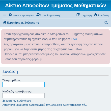
Δίκτυο Αποφοίτων Τμήματος Μαθηματικών
Συχνές ερωτήσεις
Όροι Συμμετοχής
Εγγραφή
Σύνδεση
Α
Ευρετήριο Δ. Συζήτησης
ν
Κάντε την εγγραφή σας στο Δίκτυο Αποφοίτων του Τμήματος Μαθηματικών
α
συμπληρώνοντας τη σχετική φόρμα που θα βρείτε
ΕΔΩ
.
ζ
Σας προτρέπουμε να κάνετε, επιπρόσθετα, και την εγγραφή σας στο παρόν
ή
φόρουμ για να λαμβάνετε μέρος στις συζητήσεις των μελών.
τ
Παρόλα αυτά, μπορείτε να είστε μέλος του Δικτύου Αποφοίτων χωρίς να είστε
η
μέλος του παρόντος φόρουμ.
σ
η
Σύνδεση
Όνομα μέλους:
Κωδικός πρόσβασης:
Ξέχασα τον κωδικό μου
Αποστολή μηνύματος ηλεκτρονικού ταχυδρομείου ενεργοποίησης πάλι