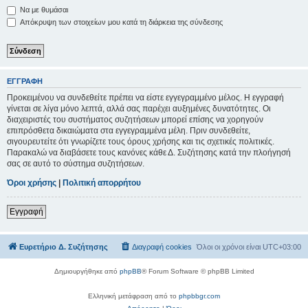
Να με θυμάσαι
Απόκρυψη των στοιχείων μου κατά τη διάρκεια της σύνδεσης
ΕΓΓΡΑΦΉ
Προκειμένου να συνδεθείτε πρέπει να είστε εγγεγραμμένο μέλος. Η εγγραφή
γίνεται σε λίγα μόνο λεπτά, αλλά σας παρέχει αυξημένες δυνατότητες. Οι
διαχειριστές του συστήματος συζητήσεων μπορεί επίσης να χορηγούν
επιπρόσθετα δικαιώματα στα εγγεγραμμένα μέλη. Πριν συνδεθείτε,
σιγουρευτείτε ότι γνωρίζετε τους όρους χρήσης και τις σχετικές πολιτικές.
Παρακαλώ να διαβάσετε τους κανόνες κάθε Δ. Συζήτησης κατά την πλοήγησή
σας σε αυτό το σύστημα συζητήσεων.
Όροι χρήσης
|
Πολιτική απορρήτου
Εγγραφή
Ευρετήριο Δ. Συζήτησης
Διαγραφή cookies
Όλοι οι χρόνοι είναι
UTC+03:00
Δημιουργήθηκε από
phpBB
® Forum Software © phpBB Limited
Ελληνική μετάφραση από το
phpbbgr.com