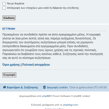
Να με θυμάσαι
Απόκρυψη των στοιχείων μου κατά τη διάρκεια της σύνδεσης
ΕΓΓΡΑΦΉ
Προκειμένου να συνδεθείτε πρέπει να είστε εγγεγραμμένο μέλος. Η εγγραφή
γίνεται σε λίγα μόνο λεπτά, αλλά σας παρέχει αυξημένες δυνατότητες. Οι
διαχειριστές του συστήματος συζητήσεων μπορεί επίσης να χορηγούν
επιπρόσθετα δικαιώματα στα εγγεγραμμένα μέλη. Πριν συνδεθείτε,
σιγουρευτείτε ότι γνωρίζετε τους όρους χρήσης και τις σχετικές πολιτικές.
Παρακαλώ να διαβάσετε τους κανόνες κάθε Δ. Συζήτησης κατά την πλοήγησή
σας σε αυτό το σύστημα συζητήσεων.
Όροι χρήσης
|
Πολιτική απορρήτου
Εγγραφή
Ευρετήριο Δ. Συζήτησης
Διαγραφή cookies
Όλοι οι χρόνοι είναι
UTC+03:00
Δημιουργήθηκε από
phpBB
® Forum Software © phpBB Limited
Ελληνική μετάφραση από το
phpbbgr.com