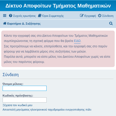
Δίκτυο Αποφοίτων Τμήματος Μαθηματικών
Συχνές ερωτήσεις
Όροι Συμμετοχής
Εγγραφή
Σύνδεση
Α
Ευρετήριο Δ. Συζήτησης
ν
Κάντε την εγγραφή σας στο Δίκτυο Αποφοίτων του Τμήματος Μαθηματικών
α
συμπληρώνοντας τη σχετική φόρμα που θα βρείτε
ΕΔΩ
.
ζ
Σας προτρέπουμε να κάνετε, επιπρόσθετα, και την εγγραφή σας στο παρόν
ή
φόρουμ για να λαμβάνετε μέρος στις συζητήσεις των μελών.
τ
Παρόλα αυτά, μπορείτε να είστε μέλος του Δικτύου Αποφοίτων χωρίς να είστε
η
μέλος του παρόντος φόρουμ.
σ
η
Σύνδεση
Όνομα μέλους:
Κωδικός πρόσβασης:
Ξέχασα τον κωδικό μου
Αποστολή μηνύματος ηλεκτρονικού ταχυδρομείου ενεργοποίησης πάλι