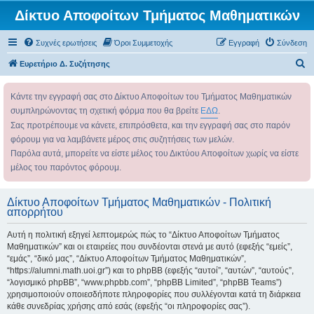
Δίκτυο Αποφοίτων Τμήματος Μαθηματικών
Συχνές ερωτήσεις
Όροι Συμμετοχής
Εγγραφή
Σύνδεση
Α
Ευρετήριο Δ. Συζήτησης
ν
Κάντε την εγγραφή σας στο Δίκτυο Αποφοίτων του Τμήματος Μαθηματικών
α
συμπληρώνοντας τη σχετική φόρμα που θα βρείτε
ΕΔΩ
.
ζ
Σας προτρέπουμε να κάνετε, επιπρόσθετα, και την εγγραφή σας στο παρόν
ή
φόρουμ για να λαμβάνετε μέρος στις συζητήσεις των μελών.
τ
Παρόλα αυτά, μπορείτε να είστε μέλος του Δικτύου Αποφοίτων χωρίς να είστε
η
μέλος του παρόντος φόρουμ.
σ
η
Δίκτυο Αποφοίτων Τμήματος Μαθηματικών - Πολιτική
απορρήτου
Αυτή η πολιτική εξηγεί λεπτομερώς πώς το “Δίκτυο Αποφοίτων Τμήματος
Μαθηματικών” και οι εταιρείες που συνδέονται στενά με αυτό (εφεξής “εμείς”,
“εμάς”, “δικό μας”, “Δίκτυο Αποφοίτων Τμήματος Μαθηματικών”,
“https://alumni.math.uoi.gr”) και το phpBB (εφεξής “αυτοί”, “αυτών”, “αυτούς”,
“λογισμικό phpBB”, “www.phpbb.com”, “phpBB Limited”, “phpBB Teams”)
χρησιμοποιούν οποιεσδήποτε πληροφορίες που συλλέγονται κατά τη διάρκεια
κάθε συνεδρίας χρήσης από εσάς (εφεξής “οι πληροφορίες σας”).