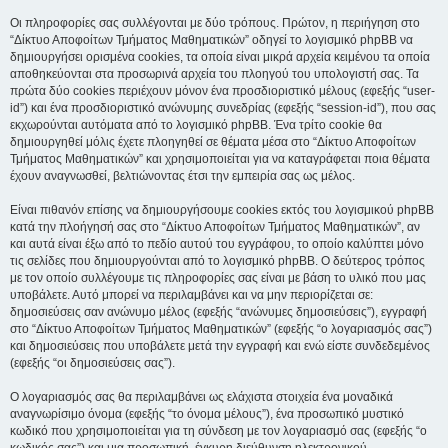
Οι πληροφορίες σας συλλέγονται με δύο τρόπους. Πρώτον, η περιήγηση στο
“Δίκτυο Αποφοίτων Τμήματος Μαθηματικών” οδηγεί το λογισμικό phpBB να
δημιουργήσει ορισμένα cookies, τα οποία είναι μικρά αρχεία κειμένου τα οποία
αποθηκεύονται στα προσωρινά αρχεία του πλοηγού του υπολογιστή σας. Τα
πρώτα δύο cookies περιέχουν μόνον ένα προσδιοριστικό μέλους (εφεξής “user-
id”) και ένα προσδιοριστικό ανώνυμης συνεδρίας (εφεξής “session-id”), που σας
εκχωρούνται αυτόματα από το λογισμικό phpBB. Ένα τρίτο cookie θα
δημιουργηθεί μόλις έχετε πλοηγηθεί σε θέματα μέσα στο “Δίκτυο Αποφοίτων
Τμήματος Μαθηματικών” και χρησιμοποιείται για να καταγράφεται ποια θέματα
έχουν αναγνωσθεί, βελτιώνοντας έτσι την εμπειρία σας ως μέλος.
Είναι πιθανόν επίσης να δημιουργήσουμε cookies εκτός του λογισμικού phpBB
κατά την πλοήγησή σας στο “Δίκτυο Αποφοίτων Τμήματος Μαθηματικών”, αν
και αυτά είναι έξω από το πεδίο αυτού του εγγράφου, το οποίο καλύπτει μόνο
τις σελίδες που δημιουργούνται από το λογισμικό phpBB. Ο δεύτερος τρόπος
με τον οποίο συλλέγουμε τις πληροφορίες σας είναι με βάση το υλικό που μας
υποβάλετε. Αυτό μπορεί να περιλαμβάνει και να μην περιορίζεται σε:
δημοσιεύσεις σαν ανώνυμο μέλος (εφεξής “ανώνυμες δημοσιεύσεις”), εγγραφή
στο “Δίκτυο Αποφοίτων Τμήματος Μαθηματικών” (εφεξής “ο λογαριασμός σας”)
και δημοσιεύσεις που υποβάλετε μετά την εγγραφή και ενώ είστε συνδεδεμένος
(εφεξής “οι δημοσιεύσεις σας”).
Ο λογαριασμός σας θα περιλαμβάνει ως ελάχιστα στοιχεία ένα μοναδικά
αναγνωρίσιμο όνομα (εφεξής “το όνομα μέλους”), ένα προσωπικό μυστικό
κωδικό που χρησιμοποιείται για τη σύνδεση με τον λογαριασμό σας (εφεξής “ο