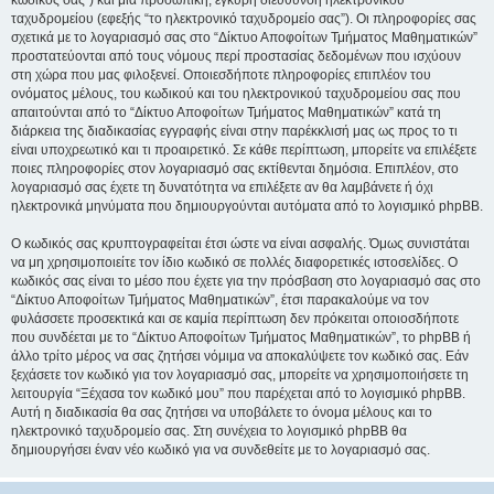
κωδικός σας”) και μια προσωπική, έγκυρη διεύθυνση ηλεκτρονικού
ταχυδρομείου (εφεξής “το ηλεκτρονικό ταχυδρομείο σας”). Οι πληροφορίες σας
σχετικά με το λογαριασμό σας στο “Δίκτυο Αποφοίτων Τμήματος Μαθηματικών”
προστατεύονται από τους νόμους περί προστασίας δεδομένων που ισχύουν
στη χώρα που μας φιλοξενεί. Οποιεσδήποτε πληροφορίες επιπλέον του
ονόματος μέλους, του κωδικού και του ηλεκτρονικού ταχυδρομείου σας που
απαιτούνται από το “Δίκτυο Αποφοίτων Τμήματος Μαθηματικών” κατά τη
διάρκεια της διαδικασίας εγγραφής είναι στην παρέκκλισή μας ως προς το τι
είναι υποχρεωτικό και τι προαιρετικό. Σε κάθε περίπτωση, μπορείτε να επιλέξετε
ποιες πληροφορίες στον λογαριασμό σας εκτίθενται δημόσια. Επιπλέον, στο
λογαριασμό σας έχετε τη δυνατότητα να επιλέξετε αν θα λαμβάνετε ή όχι
ηλεκτρονικά μηνύματα που δημιουργούνται αυτόματα από το λογισμικό phpBB.
Ο κωδικός σας κρυπτογραφείται έτσι ώστε να είναι ασφαλής. Όμως συνιστάται
να μη χρησιμοποιείτε τον ίδιο κωδικό σε πολλές διαφορετικές ιστοσελίδες. Ο
κωδικός σας είναι το μέσο που έχετε για την πρόσβαση στο λογαριασμό σας στο
“Δίκτυο Αποφοίτων Τμήματος Μαθηματικών”, έτσι παρακαλούμε να τον
φυλάσσετε προσεκτικά και σε καμία περίπτωση δεν πρόκειται οποιοσδήποτε
που συνδέεται με το “Δίκτυο Αποφοίτων Τμήματος Μαθηματικών”, το phpBB ή
άλλο τρίτο μέρος να σας ζητήσει νόμιμα να αποκαλύψετε τον κωδικό σας. Εάν
ξεχάσετε τον κωδικό για τον λογαριασμό σας, μπορείτε να χρησιμοποιήσετε τη
λειτουργία “Ξέχασα τον κωδικό μου” που παρέχεται από το λογισμικό phpBB.
Αυτή η διαδικασία θα σας ζητήσει να υποβάλετε το όνομα μέλους και το
ηλεκτρονικό ταχυδρομείο σας. Στη συνέχεια το λογισμικό phpBB θα
δημιουργήσει έναν νέο κωδικό για να συνδεθείτε με το λογαριασμό σας.