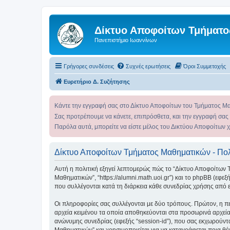
Δίκτυο Αποφοίτων Τμήματο
Πανεπιστήμιο Ιωαννίνων
Γρήγορες συνδέσεις
Συχνές ερωτήσεις
Όροι Συμμετοχής
Ευρετήριο Δ. Συζήτησης
Κάντε την εγγραφή σας στο Δίκτυο Αποφοίτων του Τμήματος Μ
Σας προτρέπουμε να κάνετε, επιπρόσθετα, και την εγγραφή σας
Παρόλα αυτά, μπορείτε να είστε μέλος του Δικτύου Αποφοίτων 
Δίκτυο Αποφοίτων Τμήματος Μαθηματικών - Πολ
Αυτή η πολιτική εξηγεί λεπτομερώς πώς το “Δίκτυο Αποφοίτων Τμ
Μαθηματικών”, “https://alumni.math.uoi.gr”) και το phpBB (εφ
που συλλέγονται κατά τη διάρκεια κάθε συνεδρίας χρήσης από ε
Οι πληροφορίες σας συλλέγονται με δύο τρόπους. Πρώτον, η πε
αρχεία κειμένου τα οποία αποθηκεύονται στα προσωρινά αρχεία
ανώνυμης συνεδρίας (εφεξής “session-id”), που σας εκχωρούντ
Μαθηματικών” και χρησιμοποιείται για να καταγράφεται ποια θέ