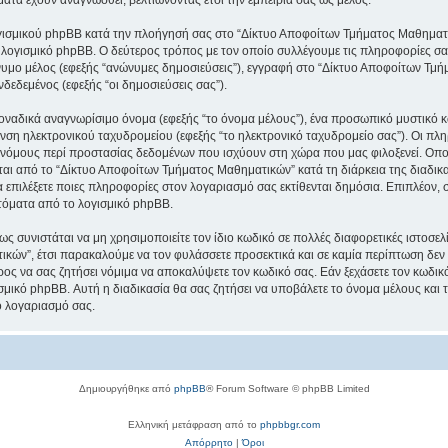
γισμικού phpBB κατά την πλοήγησή σας στο “Δίκτυο Αποφοίτων Τμήματος Μαθηματικώ
 λογισμικό phpBB. Ο δεύτερος τρόπος με τον οποίο συλλέγουμε τις πληροφορίες σας
ώνυμο μέλος (εφεξής “ανώνυμες δημοσιεύσεις”), εγγραφή στο “Δίκτυο Αποφοίτων Τμή
δεδεμένος (εφεξής “οι δημοσιεύσεις σας”).
μοναδικά αναγνωρίσιμο όνομα (εφεξής “το όνομα μέλους”), ένα προσωπικό μυστικό κ
υνση ηλεκτρονικού ταχυδρομείου (εφεξής “το ηλεκτρονικό ταχυδρομείο σας”). Οι πλη
όμους περί προστασίας δεδομένων που ισχύουν στη χώρα που μας φιλοξενεί. Οπο
ι από το “Δίκτυο Αποφοίτων Τμήματος Μαθηματικών” κατά τη διάρκεια της διαδικασ
α επιλέξετε ποιες πληροφορίες στον λογαριασμό σας εκτίθενται δημόσια. Επιπλέον, 
τόματα από το λογισμικό phpBB.
ς συνιστάται να μη χρησιμοποιείτε τον ίδιο κωδικό σε πολλές διαφορετικές ιστοσελ
ών”, έτσι παρακαλούμε να τον φυλάσσετε προσεκτικά και σε καμία περίπτωση δεν 
ς να σας ζητήσει νόμιμα να αποκαλύψετε τον κωδικό σας. Εάν ξεχάσετε τον κωδικό
σμικό phpBB. Αυτή η διαδικασία θα σας ζητήσει να υποβάλετε το όνομα μέλους και τ
ο λογαριασμό σας.
Δημιουργήθηκε από
phpBB
® Forum Software © phpBB Limited
Ελληνική μετάφραση από το
phpbbgr.com
Απόρρητο
|
Όροι