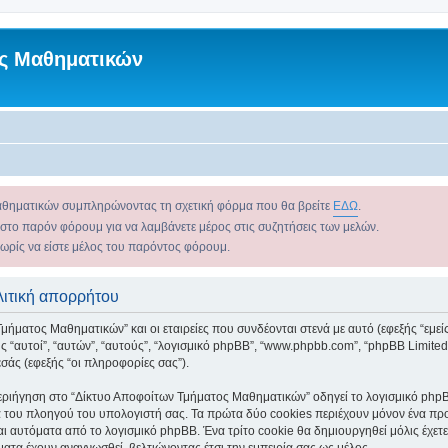
ς Μαθηματικών
αθηματικών συμπληρώνοντας τη σχετική φόρμα που θα βρείτε
ΕΔΩ
.
 στο παρόν φόρουμ για να λαμβάνετε μέρος στις συζητήσεις των μελών.
χωρίς να είστε μέλος του παρόντος φόρουμ.
ιτική απορρήτου
ήματος Μαθηματικών” και οι εταιρείες που συνδέονται στενά με αυτό (εφεξής “εμείς
εξής “αυτοί”, “αυτών”, “αυτούς”, “λογισμικό phpBB”, “www.phpbb.com”, “phpBB Lim
σάς (εφεξής “οι πληροφορίες σας”).
ριήγηση στο “Δίκτυο Αποφοίτων Τμήματος Μαθηματικών” οδηγεί το λογισμικό phpBB
 του πλοηγού του υπολογιστή σας. Τα πρώτα δύο cookies περιέχουν μόνον ένα προσδ
αι αυτόματα από το λογισμικό phpBB. Ένα τρίτο cookie θα δημιουργηθεί μόλις έχε
ματα έχουν αναγνωσθεί, βελτιώνοντας έτσι την εμπειρία σας ως μέλος.