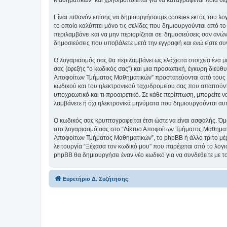
Είναι πιθανόν επίσης να δημιουργήσουμε cookies εκτός του λο
το οποίο καλύπτει μόνο τις σελίδες που δημιουργούνται από το
περιλαμβάνει και να μην περιορίζεται σε: δημοσιεύσεις σαν αν
δημοσιεύσεις που υποβάλετε μετά την εγγραφή και ενώ είστε συν
Ο λογαριασμός σας θα περιλαμβάνει ως ελάχιστα στοιχεία ένα 
σας (εφεξής “ο κωδικός σας”) και μια προσωπική, έγκυρη διεύθ
Αποφοίτων Τμήματος Μαθηματικών” προστατεύονται από τους ν
κωδικού και του ηλεκτρονικού ταχυδρομείου σας που απαιτούντα
υποχρεωτικό και τι προαιρετικό. Σε κάθε περίπτωση, μπορείτε ν
λαμβάνετε ή όχι ηλεκτρονικά μηνύματα που δημιουργούνται αυ
Ο κωδικός σας κρυπτογραφείται έτσι ώστε να είναι ασφαλής. Όμω
στο λογαριασμό σας στο “Δίκτυο Αποφοίτων Τμήματος Μαθηματικ
Αποφοίτων Τμήματος Μαθηματικών”, το phpBB ή άλλο τρίτο μέρο
λειτουργία “Ξέχασα τον κωδικό μου” που παρέχεται από το λογι
phpBB θα δημιουργήσει έναν νέο κωδικό για να συνδεθείτε με τ
Ευρετήριο Δ. Συζήτησης