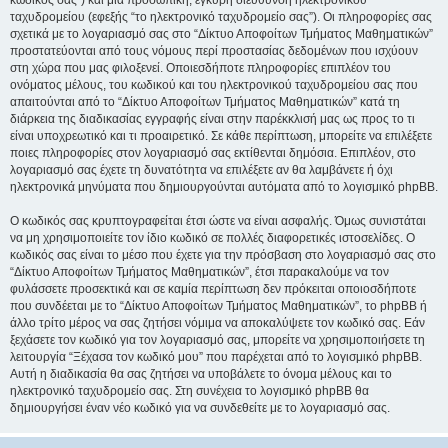
κωδικός σας”) και μια προσωπική, έγκυρη διεύθυνση ηλεκτρονικού
ταχυδρομείου (εφεξής “το ηλεκτρονικό ταχυδρομείο σας”). Οι πληροφορίες σας
σχετικά με το λογαριασμό σας στο “Δίκτυο Αποφοίτων Τμήματος Μαθηματικών”
προστατεύονται από τους νόμους περί προστασίας δεδομένων που ισχύουν
στη χώρα που μας φιλοξενεί. Οποιεσδήποτε πληροφορίες επιπλέον του
ονόματος μέλους, του κωδικού και του ηλεκτρονικού ταχυδρομείου σας που
απαιτούνται από το “Δίκτυο Αποφοίτων Τμήματος Μαθηματικών” κατά τη
διάρκεια της διαδικασίας εγγραφής είναι στην παρέκκλισή μας ως προς το τι
είναι υποχρεωτικό και τι προαιρετικό. Σε κάθε περίπτωση, μπορείτε να επιλέξετε
ποιες πληροφορίες στον λογαριασμό σας εκτίθενται δημόσια. Επιπλέον, στο
λογαριασμό σας έχετε τη δυνατότητα να επιλέξετε αν θα λαμβάνετε ή όχι
ηλεκτρονικά μηνύματα που δημιουργούνται αυτόματα από το λογισμικό phpBB.
Ο κωδικός σας κρυπτογραφείται έτσι ώστε να είναι ασφαλής. Όμως συνιστάται
να μη χρησιμοποιείτε τον ίδιο κωδικό σε πολλές διαφορετικές ιστοσελίδες. Ο
κωδικός σας είναι το μέσο που έχετε για την πρόσβαση στο λογαριασμό σας στο
“Δίκτυο Αποφοίτων Τμήματος Μαθηματικών”, έτσι παρακαλούμε να τον
φυλάσσετε προσεκτικά και σε καμία περίπτωση δεν πρόκειται οποιοσδήποτε
που συνδέεται με το “Δίκτυο Αποφοίτων Τμήματος Μαθηματικών”, το phpBB ή
άλλο τρίτο μέρος να σας ζητήσει νόμιμα να αποκαλύψετε τον κωδικό σας. Εάν
ξεχάσετε τον κωδικό για τον λογαριασμό σας, μπορείτε να χρησιμοποιήσετε τη
λειτουργία “Ξέχασα τον κωδικό μου” που παρέχεται από το λογισμικό phpBB.
Αυτή η διαδικασία θα σας ζητήσει να υποβάλετε το όνομα μέλους και το
ηλεκτρονικό ταχυδρομείο σας. Στη συνέχεια το λογισμικό phpBB θα
δημιουργήσει έναν νέο κωδικό για να συνδεθείτε με το λογαριασμό σας.