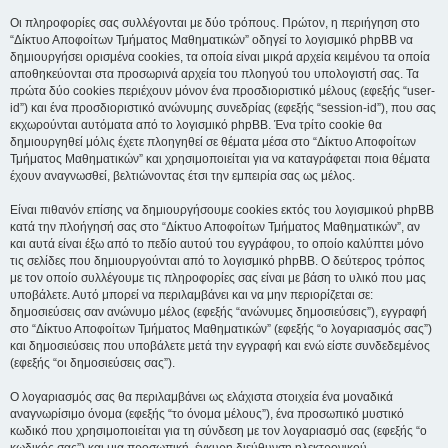
Οι πληροφορίες σας συλλέγονται με δύο τρόπους. Πρώτον, η περιήγηση στο
“Δίκτυο Αποφοίτων Τμήματος Μαθηματικών” οδηγεί το λογισμικό phpBB να
δημιουργήσει ορισμένα cookies, τα οποία είναι μικρά αρχεία κειμένου τα οποία
αποθηκεύονται στα προσωρινά αρχεία του πλοηγού του υπολογιστή σας. Τα
πρώτα δύο cookies περιέχουν μόνον ένα προσδιοριστικό μέλους (εφεξής “user-
id”) και ένα προσδιοριστικό ανώνυμης συνεδρίας (εφεξής “session-id”), που σας
εκχωρούνται αυτόματα από το λογισμικό phpBB. Ένα τρίτο cookie θα
δημιουργηθεί μόλις έχετε πλοηγηθεί σε θέματα μέσα στο “Δίκτυο Αποφοίτων
Τμήματος Μαθηματικών” και χρησιμοποιείται για να καταγράφεται ποια θέματα
έχουν αναγνωσθεί, βελτιώνοντας έτσι την εμπειρία σας ως μέλος.
Είναι πιθανόν επίσης να δημιουργήσουμε cookies εκτός του λογισμικού phpBB
κατά την πλοήγησή σας στο “Δίκτυο Αποφοίτων Τμήματος Μαθηματικών”, αν
και αυτά είναι έξω από το πεδίο αυτού του εγγράφου, το οποίο καλύπτει μόνο
τις σελίδες που δημιουργούνται από το λογισμικό phpBB. Ο δεύτερος τρόπος
με τον οποίο συλλέγουμε τις πληροφορίες σας είναι με βάση το υλικό που μας
υποβάλετε. Αυτό μπορεί να περιλαμβάνει και να μην περιορίζεται σε:
δημοσιεύσεις σαν ανώνυμο μέλος (εφεξής “ανώνυμες δημοσιεύσεις”), εγγραφή
στο “Δίκτυο Αποφοίτων Τμήματος Μαθηματικών” (εφεξής “ο λογαριασμός σας”)
και δημοσιεύσεις που υποβάλετε μετά την εγγραφή και ενώ είστε συνδεδεμένος
(εφεξής “οι δημοσιεύσεις σας”).
Ο λογαριασμός σας θα περιλαμβάνει ως ελάχιστα στοιχεία ένα μοναδικά
αναγνωρίσιμο όνομα (εφεξής “το όνομα μέλους”), ένα προσωπικό μυστικό
κωδικό που χρησιμοποιείται για τη σύνδεση με τον λογαριασμό σας (εφεξής “ο