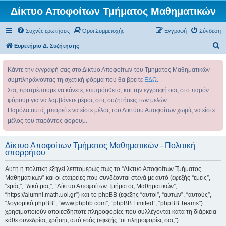
Δίκτυο Αποφοίτων Τμήματος Μαθηματικών
Συχνές ερωτήσεις
Όροι Συμμετοχής
Εγγραφή
Σύνδεση
Α
Ευρετήριο Δ. Συζήτησης
ν
Κάντε την εγγραφή σας στο Δίκτυο Αποφοίτων του Τμήματος Μαθηματικών
α
συμπληρώνοντας τη σχετική φόρμα που θα βρείτε
ΕΔΩ
.
ζ
Σας προτρέπουμε να κάνετε, επιπρόσθετα, και την εγγραφή σας στο παρόν
ή
φόρουμ για να λαμβάνετε μέρος στις συζητήσεις των μελών.
τ
Παρόλα αυτά, μπορείτε να είστε μέλος του Δικτύου Αποφοίτων χωρίς να είστε
η
μέλος του παρόντος φόρουμ.
σ
η
Δίκτυο Αποφοίτων Τμήματος Μαθηματικών - Πολιτική
απορρήτου
Αυτή η πολιτική εξηγεί λεπτομερώς πώς το “Δίκτυο Αποφοίτων Τμήματος
Μαθηματικών” και οι εταιρείες που συνδέονται στενά με αυτό (εφεξής “εμείς”,
“εμάς”, “δικό μας”, “Δίκτυο Αποφοίτων Τμήματος Μαθηματικών”,
“https://alumni.math.uoi.gr”) και το phpBB (εφεξής “αυτοί”, “αυτών”, “αυτούς”,
“λογισμικό phpBB”, “www.phpbb.com”, “phpBB Limited”, “phpBB Teams”)
χρησιμοποιούν οποιεσδήποτε πληροφορίες που συλλέγονται κατά τη διάρκεια
κάθε συνεδρίας χρήσης από εσάς (εφεξής “οι πληροφορίες σας”).