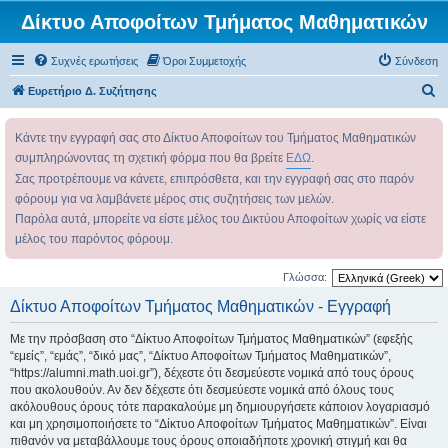
Δίκτυο Αποφοίτων Τμήματος Μαθηματικών
Συχνές ερωτήσεις
Όροι Συμμετοχής
Σύνδεση
Α
Ευρετήριο Δ. Συζήτησης
ν
Κάντε την εγγραφή σας στο Δίκτυο Αποφοίτων του Τμήματος Μαθηματικών
α
συμπληρώνοντας τη σχετική φόρμα που θα βρείτε
ΕΔΩ
.
ζ
Σας προτρέπουμε να κάνετε, επιπρόσθετα, και την εγγραφή σας στο παρόν
ή
φόρουμ για να λαμβάνετε μέρος στις συζητήσεις των μελών.
τ
Παρόλα αυτά, μπορείτε να είστε μέλος του Δικτύου Αποφοίτων χωρίς να είστε
η
μέλος του παρόντος φόρουμ.
σ
Γλώσσα:
η
Δίκτυο Αποφοίτων Τμήματος Μαθηματικών - Εγγραφή
Με την πρόσβαση στο “Δίκτυο Αποφοίτων Τμήματος Μαθηματικών” (εφεξής
“εμείς”, “εμάς”, “δικό μας”, “Δίκτυο Αποφοίτων Τμήματος Μαθηματικών”,
“https://alumni.math.uoi.gr”), δέχεστε ότι δεσμεύεστε νομικά από τους όρους
που ακολουθούν. Αν δεν δέχεστε ότι δεσμεύεστε νομικά από όλους τους
ακόλουθους όρους τότε παρακαλούμε μη δημιουργήσετε κάποιον λογαριασμό
και μη χρησιμοποιήσετε το “Δίκτυο Αποφοίτων Τμήματος Μαθηματικών”. Είναι
πιθανόν να μεταβάλλουμε τους όρους οποιαδήποτε χρονική στιγμή και θα