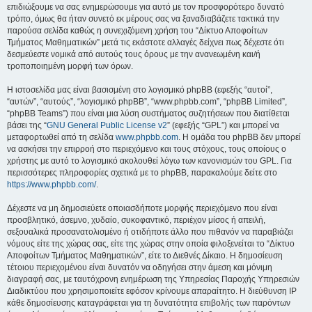
επιδιώξουμε να σας ενημερώσουμε για αυτό με τον προσφορότερο δυνατό
τρόπο, όμως θα ήταν συνετό εκ μέρους σας να ξαναδιαβάζετε τακτικά την
παρούσα σελίδα καθώς η συνεχιζόμενη χρήση του “Δίκτυο Αποφοίτων
Τμήματος Μαθηματικών” μετά τις εκάστοτε αλλαγές δείχνει πως δέχεστε ότι
δεσμεύεστε νομικά από αυτούς τους όρους με την ανανεωμένη και/ή
τροποποιημένη μορφή των όρων.
Η ιστοσελίδα μας είναι βασισμένη στο λογισμικό phpBB (εφεξής “αυτοί”,
“αυτών”, “αυτούς”, “λογισμικό phpBB”, “www.phpbb.com”, “phpBB Limited”,
“phpBB Teams”) που είναι μια λύση συστήματος συζητήσεων που διατίθεται
βάσει της “
GNU General Public License v2
” (εφεξής “GPL”) και μπορεί να
μεταφορτωθεί από τη σελίδα
www.phpbb.com
. Η ομάδα του phpBB δεν μπορεί
να ασκήσει την επιρροή στο περιεχόμενο και τους στόχους, τους οποίους ο
χρήστης με αυτό το λογισμικό ακολουθεί λόγω των κανονισμών του GPL. Για
περισσότερες πληροφορίες σχετικά με το phpBB, παρακαλούμε δείτε στο
https://www.phpbb.com/
.
Δέχεστε να μη δημοσιεύετε οποιασδήποτε μορφής περιεχόμενο που είναι
προσβλητικό, άσεμνο, χυδαίο, συκοφαντικό, περιέχον μίσος ή απειλή,
σεξουαλικά προσανατολισμένο ή οτιδήποτε άλλο που πιθανόν να παραβιάζει
νόμους είτε της χώρας σας, είτε της χώρας στην οποία φιλοξενείται το “Δίκτυο
Αποφοίτων Τμήματος Μαθηματικών”, είτε το Διεθνές Δίκαιο. Η δημοσίευση
τέτοιου περιεχομένου είναι δυνατόν να οδηγήσει στην άμεση και μόνιμη
διαγραφή σας, με ταυτόχρονη ενημέρωση της Υπηρεσίας Παροχής Υπηρεσιών
Διαδικτύου που χρησιμοποιείτε εφόσον κρίνουμε απαραίτητο. Η διεύθυνση IP
κάθε δημοσίευσης καταγράφεται για τη δυνατότητα επιβολής των παρόντων