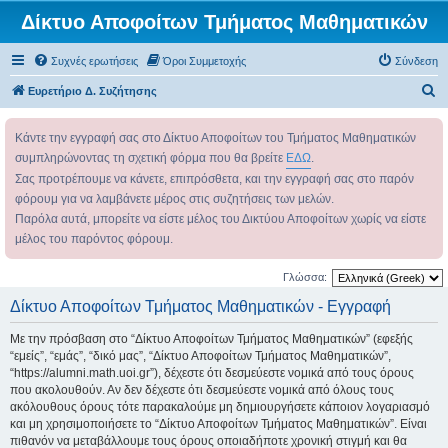
Δίκτυο Αποφοίτων Τμήματος Μαθηματικών
Συχνές ερωτήσεις
Όροι Συμμετοχής
Σύνδεση
Α
Ευρετήριο Δ. Συζήτησης
ν
Κάντε την εγγραφή σας στο Δίκτυο Αποφοίτων του Τμήματος Μαθηματικών
α
συμπληρώνοντας τη σχετική φόρμα που θα βρείτε
ΕΔΩ
.
ζ
Σας προτρέπουμε να κάνετε, επιπρόσθετα, και την εγγραφή σας στο παρόν
ή
φόρουμ για να λαμβάνετε μέρος στις συζητήσεις των μελών.
τ
Παρόλα αυτά, μπορείτε να είστε μέλος του Δικτύου Αποφοίτων χωρίς να είστε
η
μέλος του παρόντος φόρουμ.
σ
Γλώσσα:
η
Δίκτυο Αποφοίτων Τμήματος Μαθηματικών - Εγγραφή
Με την πρόσβαση στο “Δίκτυο Αποφοίτων Τμήματος Μαθηματικών” (εφεξής
“εμείς”, “εμάς”, “δικό μας”, “Δίκτυο Αποφοίτων Τμήματος Μαθηματικών”,
“https://alumni.math.uoi.gr”), δέχεστε ότι δεσμεύεστε νομικά από τους όρους
που ακολουθούν. Αν δεν δέχεστε ότι δεσμεύεστε νομικά από όλους τους
ακόλουθους όρους τότε παρακαλούμε μη δημιουργήσετε κάποιον λογαριασμό
και μη χρησιμοποιήσετε το “Δίκτυο Αποφοίτων Τμήματος Μαθηματικών”. Είναι
πιθανόν να μεταβάλλουμε τους όρους οποιαδήποτε χρονική στιγμή και θα