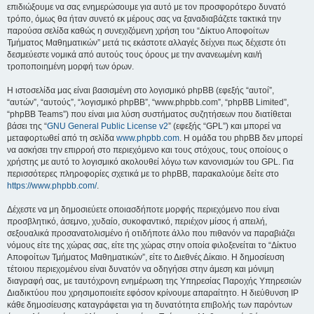
επιδιώξουμε να σας ενημερώσουμε για αυτό με τον προσφορότερο δυνατό
τρόπο, όμως θα ήταν συνετό εκ μέρους σας να ξαναδιαβάζετε τακτικά την
παρούσα σελίδα καθώς η συνεχιζόμενη χρήση του “Δίκτυο Αποφοίτων
Τμήματος Μαθηματικών” μετά τις εκάστοτε αλλαγές δείχνει πως δέχεστε ότι
δεσμεύεστε νομικά από αυτούς τους όρους με την ανανεωμένη και/ή
τροποποιημένη μορφή των όρων.
Η ιστοσελίδα μας είναι βασισμένη στο λογισμικό phpBB (εφεξής “αυτοί”,
“αυτών”, “αυτούς”, “λογισμικό phpBB”, “www.phpbb.com”, “phpBB Limited”,
“phpBB Teams”) που είναι μια λύση συστήματος συζητήσεων που διατίθεται
βάσει της “
GNU General Public License v2
” (εφεξής “GPL”) και μπορεί να
μεταφορτωθεί από τη σελίδα
www.phpbb.com
. Η ομάδα του phpBB δεν μπορεί
να ασκήσει την επιρροή στο περιεχόμενο και τους στόχους, τους οποίους ο
χρήστης με αυτό το λογισμικό ακολουθεί λόγω των κανονισμών του GPL. Για
περισσότερες πληροφορίες σχετικά με το phpBB, παρακαλούμε δείτε στο
https://www.phpbb.com/
.
Δέχεστε να μη δημοσιεύετε οποιασδήποτε μορφής περιεχόμενο που είναι
προσβλητικό, άσεμνο, χυδαίο, συκοφαντικό, περιέχον μίσος ή απειλή,
σεξουαλικά προσανατολισμένο ή οτιδήποτε άλλο που πιθανόν να παραβιάζει
νόμους είτε της χώρας σας, είτε της χώρας στην οποία φιλοξενείται το “Δίκτυο
Αποφοίτων Τμήματος Μαθηματικών”, είτε το Διεθνές Δίκαιο. Η δημοσίευση
τέτοιου περιεχομένου είναι δυνατόν να οδηγήσει στην άμεση και μόνιμη
διαγραφή σας, με ταυτόχρονη ενημέρωση της Υπηρεσίας Παροχής Υπηρεσιών
Διαδικτύου που χρησιμοποιείτε εφόσον κρίνουμε απαραίτητο. Η διεύθυνση IP
κάθε δημοσίευσης καταγράφεται για τη δυνατότητα επιβολής των παρόντων