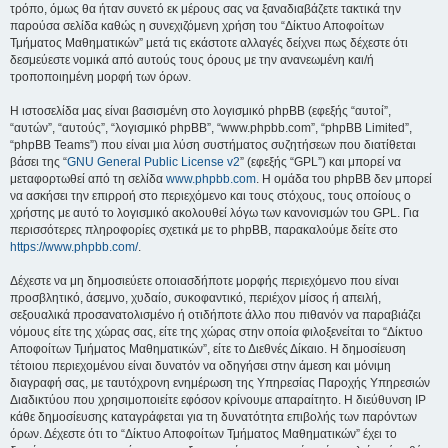
τρόπο, όμως θα ήταν συνετό εκ μέρους σας να ξαναδιαβάζετε τακτικά την
παρούσα σελίδα καθώς η συνεχιζόμενη χρήση του “Δίκτυο Αποφοίτων
Τμήματος Μαθηματικών” μετά τις εκάστοτε αλλαγές δείχνει πως δέχεστε ότι
δεσμεύεστε νομικά από αυτούς τους όρους με την ανανεωμένη και/ή
τροποποιημένη μορφή των όρων.
Η ιστοσελίδα μας είναι βασισμένη στο λογισμικό phpBB (εφεξής “αυτοί”,
“αυτών”, “αυτούς”, “λογισμικό phpBB”, “www.phpbb.com”, “phpBB Limited”,
“phpBB Teams”) που είναι μια λύση συστήματος συζητήσεων που διατίθεται
βάσει της “
GNU General Public License v2
” (εφεξής “GPL”) και μπορεί να
μεταφορτωθεί από τη σελίδα
www.phpbb.com
. Η ομάδα του phpBB δεν μπορεί
να ασκήσει την επιρροή στο περιεχόμενο και τους στόχους, τους οποίους ο
χρήστης με αυτό το λογισμικό ακολουθεί λόγω των κανονισμών του GPL. Για
περισσότερες πληροφορίες σχετικά με το phpBB, παρακαλούμε δείτε στο
https://www.phpbb.com/
.
Δέχεστε να μη δημοσιεύετε οποιασδήποτε μορφής περιεχόμενο που είναι
προσβλητικό, άσεμνο, χυδαίο, συκοφαντικό, περιέχον μίσος ή απειλή,
σεξουαλικά προσανατολισμένο ή οτιδήποτε άλλο που πιθανόν να παραβιάζει
νόμους είτε της χώρας σας, είτε της χώρας στην οποία φιλοξενείται το “Δίκτυο
Αποφοίτων Τμήματος Μαθηματικών”, είτε το Διεθνές Δίκαιο. Η δημοσίευση
τέτοιου περιεχομένου είναι δυνατόν να οδηγήσει στην άμεση και μόνιμη
διαγραφή σας, με ταυτόχρονη ενημέρωση της Υπηρεσίας Παροχής Υπηρεσιών
Διαδικτύου που χρησιμοποιείτε εφόσον κρίνουμε απαραίτητο. Η διεύθυνση IP
κάθε δημοσίευσης καταγράφεται για τη δυνατότητα επιβολής των παρόντων
όρων. Δέχεστε ότι το “Δίκτυο Αποφοίτων Τμήματος Μαθηματικών” έχει το