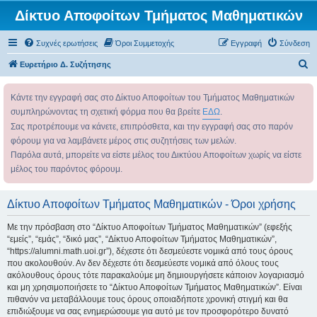
Δίκτυο Αποφοίτων Τμήματος Μαθηματικών
Συχνές ερωτήσεις
Όροι Συμμετοχής
Εγγραφή
Σύνδεση
Α
Ευρετήριο Δ. Συζήτησης
ν
Κάντε την εγγραφή σας στο Δίκτυο Αποφοίτων του Τμήματος Μαθηματικών
α
συμπληρώνοντας τη σχετική φόρμα που θα βρείτε
ΕΔΩ
.
ζ
Σας προτρέπουμε να κάνετε, επιπρόσθετα, και την εγγραφή σας στο παρόν
ή
φόρουμ για να λαμβάνετε μέρος στις συζητήσεις των μελών.
τ
Παρόλα αυτά, μπορείτε να είστε μέλος του Δικτύου Αποφοίτων χωρίς να είστε
η
μέλος του παρόντος φόρουμ.
σ
η
Δίκτυο Αποφοίτων Τμήματος Μαθηματικών - Όροι χρήσης
Με την πρόσβαση στο “Δίκτυο Αποφοίτων Τμήματος Μαθηματικών” (εφεξής
“εμείς”, “εμάς”, “δικό μας”, “Δίκτυο Αποφοίτων Τμήματος Μαθηματικών”,
“https://alumni.math.uoi.gr”), δέχεστε ότι δεσμεύεστε νομικά από τους όρους
που ακολουθούν. Αν δεν δέχεστε ότι δεσμεύεστε νομικά από όλους τους
ακόλουθους όρους τότε παρακαλούμε μη δημιουργήσετε κάποιον λογαριασμό
και μη χρησιμοποιήσετε το “Δίκτυο Αποφοίτων Τμήματος Μαθηματικών”. Είναι
πιθανόν να μεταβάλλουμε τους όρους οποιαδήποτε χρονική στιγμή και θα
επιδιώξουμε να σας ενημερώσουμε για αυτό με τον προσφορότερο δυνατό