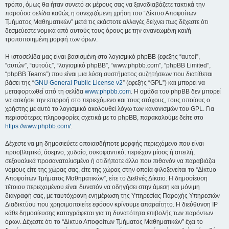
τρόπο, όμως θα ήταν συνετό εκ μέρους σας να ξαναδιαβάζετε τακτικά την
παρούσα σελίδα καθώς η συνεχιζόμενη χρήση του “Δίκτυο Αποφοίτων
Τμήματος Μαθηματικών” μετά τις εκάστοτε αλλαγές δείχνει πως δέχεστε ότι
δεσμεύεστε νομικά από αυτούς τους όρους με την ανανεωμένη και/ή
τροποποιημένη μορφή των όρων.
Η ιστοσελίδα μας είναι βασισμένη στο λογισμικό phpBB (εφεξής “αυτοί”,
“αυτών”, “αυτούς”, “λογισμικό phpBB”, “www.phpbb.com”, “phpBB Limited”,
“phpBB Teams”) που είναι μια λύση συστήματος συζητήσεων που διατίθεται
βάσει της “
GNU General Public License v2
” (εφεξής “GPL”) και μπορεί να
μεταφορτωθεί από τη σελίδα
www.phpbb.com
. Η ομάδα του phpBB δεν μπορεί
να ασκήσει την επιρροή στο περιεχόμενο και τους στόχους, τους οποίους ο
χρήστης με αυτό το λογισμικό ακολουθεί λόγω των κανονισμών του GPL. Για
περισσότερες πληροφορίες σχετικά με το phpBB, παρακαλούμε δείτε στο
https://www.phpbb.com/
.
Δέχεστε να μη δημοσιεύετε οποιασδήποτε μορφής περιεχόμενο που είναι
προσβλητικό, άσεμνο, χυδαίο, συκοφαντικό, περιέχον μίσος ή απειλή,
σεξουαλικά προσανατολισμένο ή οτιδήποτε άλλο που πιθανόν να παραβιάζει
νόμους είτε της χώρας σας, είτε της χώρας στην οποία φιλοξενείται το “Δίκτυο
Αποφοίτων Τμήματος Μαθηματικών”, είτε το Διεθνές Δίκαιο. Η δημοσίευση
τέτοιου περιεχομένου είναι δυνατόν να οδηγήσει στην άμεση και μόνιμη
διαγραφή σας, με ταυτόχρονη ενημέρωση της Υπηρεσίας Παροχής Υπηρεσιών
Διαδικτύου που χρησιμοποιείτε εφόσον κρίνουμε απαραίτητο. Η διεύθυνση IP
κάθε δημοσίευσης καταγράφεται για τη δυνατότητα επιβολής των παρόντων
όρων. Δέχεστε ότι το “Δίκτυο Αποφοίτων Τμήματος Μαθηματικών” έχει το