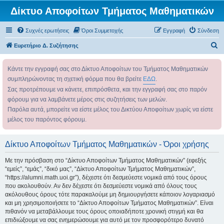
Δίκτυο Αποφοίτων Τμήματος Μαθηματικών
Συχνές ερωτήσεις
Όροι Συμμετοχής
Εγγραφή
Σύνδεση
Α
Ευρετήριο Δ. Συζήτησης
ν
Κάντε την εγγραφή σας στο Δίκτυο Αποφοίτων του Τμήματος Μαθηματικών
α
συμπληρώνοντας τη σχετική φόρμα που θα βρείτε
ΕΔΩ
.
ζ
Σας προτρέπουμε να κάνετε, επιπρόσθετα, και την εγγραφή σας στο παρόν
ή
φόρουμ για να λαμβάνετε μέρος στις συζητήσεις των μελών.
τ
Παρόλα αυτά, μπορείτε να είστε μέλος του Δικτύου Αποφοίτων χωρίς να είστε
η
μέλος του παρόντος φόρουμ.
σ
η
Δίκτυο Αποφοίτων Τμήματος Μαθηματικών - Όροι χρήσης
Με την πρόσβαση στο “Δίκτυο Αποφοίτων Τμήματος Μαθηματικών” (εφεξής
“εμείς”, “εμάς”, “δικό μας”, “Δίκτυο Αποφοίτων Τμήματος Μαθηματικών”,
“https://alumni.math.uoi.gr”), δέχεστε ότι δεσμεύεστε νομικά από τους όρους
που ακολουθούν. Αν δεν δέχεστε ότι δεσμεύεστε νομικά από όλους τους
ακόλουθους όρους τότε παρακαλούμε μη δημιουργήσετε κάποιον λογαριασμό
και μη χρησιμοποιήσετε το “Δίκτυο Αποφοίτων Τμήματος Μαθηματικών”. Είναι
πιθανόν να μεταβάλλουμε τους όρους οποιαδήποτε χρονική στιγμή και θα
επιδιώξουμε να σας ενημερώσουμε για αυτό με τον προσφορότερο δυνατό