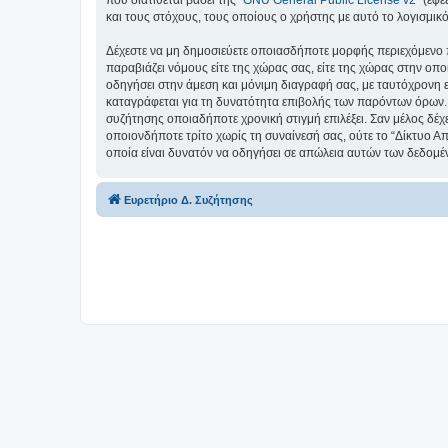
και τους στόχους, τους οποίους ο χρήστης με αυτό το λογισμι
Δέχεστε να μη δημοσιεύετε οποιασδήποτε μορφής περιεχόμενο π
παραβιάζει νόμους είτε της χώρας σας, είτε της χώρας στην οπο
οδηγήσει στην άμεση και μόνιμη διαγραφή σας, με ταυτόχρονη
καταγράφεται για τη δυνατότητα επιβολής των παρόντων όρων. Δ
συζήτησης οποιαδήποτε χρονική στιγμή επιλέξει. Σαν μέλος δέχ
οποιονδήποτε τρίτο χωρίς τη συναίνεσή σας, ούτε το “Δίκτυο
οποία είναι δυνατόν να οδηγήσει σε απώλεια αυτών των δεδομέ
Ευρετήριο Δ. Συζήτησης