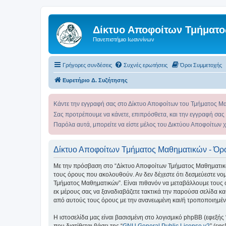
Δίκτυο Αποφοίτων Τμήματο
Πανεπιστήμιο Ιωαννίνων
Γρήγορες συνδέσεις
Συχνές ερωτήσεις
Όροι Συμμετοχής
Ευρετήριο Δ. Συζήτησης
Κάντε την εγγραφή σας στο Δίκτυο Αποφοίτων του Τμήματος Μ
Σας προτρέπουμε να κάνετε, επιπρόσθετα, και την εγγραφή σας
Παρόλα αυτά, μπορείτε να είστε μέλος του Δικτύου Αποφοίτων 
Δίκτυο Αποφοίτων Τμήματος Μαθηματικών - Όρ
Με την πρόσβαση στο “Δίκτυο Αποφοίτων Τμήματος Μαθηματικών” (
τους όρους που ακολουθούν. Αν δεν δέχεστε ότι δεσμεύεστε ν
Τμήματος Μαθηματικών”. Είναι πιθανόν να μεταβάλλουμε τους 
εκ μέρους σας να ξαναδιαβάζετε τακτικά την παρούσα σελίδα κα
από αυτούς τους όρους με την ανανεωμένη και/ή τροποποιημέ
Η ιστοσελίδα μας είναι βασισμένη στο λογισμικό phpBB (εφεξής
που διατίθεται βάσει της “
GNU General Public License v2
” (εφ