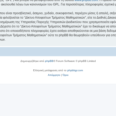
κό ακολουθεί λόγω των κανονισμών του GPL. Για περισσότερες πληροφορίες σχετικά
ου είναι προσβλητικό, άσεμνο, χυδαίο, συκοφαντικό, περιέχον μίσος ή απειλή, σε
ία φιλοξενείται το “Δίκτυο Αποφοίτων Τμήματος Μαθηματικών”, είτε το Διεθνές Δίκαι
 ενημέρωση της Υπηρεσίας Παροχής Υπηρεσιών Διαδικτύου που χρησιμοποιείτε εφό
έχεστε ότι το “Δίκτυο Αποφοίτων Τμήματος Μαθηματικών” έχει το δικαίωμα να απομακ
εστε ότι οποιεσδήποτε πληροφορίες έχετε εισάγει αποθηκεύονται σε μια βάση δεδο
 Αποφοίτων Τμήματος Μαθηματικών” ούτε το phpBB θα θεωρηθούν υπεύθυνοι για οπ
νων.
Δημιουργήθηκε από
phpBB
® Forum Software © phpBB Limited
Ελληνική μετάφραση από το
phpbbgr.com
Απόρρητο
|
Όροι