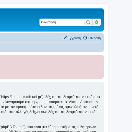
Αναζήτηση
Ειδική αναζήτηση
Εγγραφή
Σύνδεση
tps://alumni.math.uoi.gr”), δέχεστε ότι δεσμεύεστε νομικά από
ον λογαριασμό και μη χρησιμοποιήσετε το “Δίκτυο Αποφοίτων
αυτό με τον προσφορότερο δυνατό τρόπο, όμως θα ήταν συνετό
εκάστοτε αλλαγές δείχνει πως δέχεστε ότι δεσμεύεστε νομικά
”, “phpBB Teams”) που είναι μια λύση συστήματος συζητήσεων
υ phpBB δεν μπορεί να ασκήσει την επιρροή στο περιεχόμενο