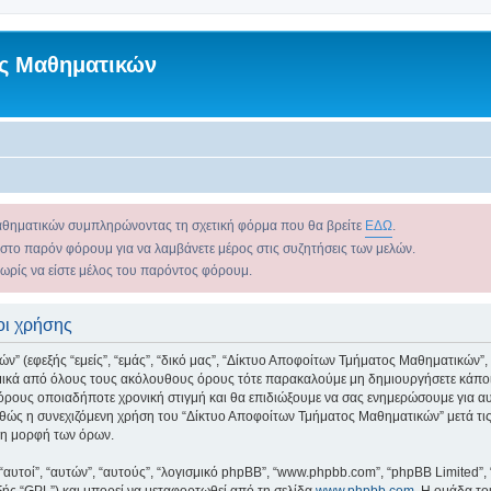
ς Μαθηματικών
αθηματικών συμπληρώνοντας τη σχετική φόρμα που θα βρείτε
ΕΔΩ
.
 στο παρόν φόρουμ για να λαμβάνετε μέρος στις συζητήσεις των μελών.
χωρίς να είστε μέλος του παρόντος φόρουμ.
οι χρήσης
εφεξής “εμείς”, “εμάς”, “δικό μας”, “Δίκτυο Αποφοίτων Τμήματος Μαθηματικών”, “ht
ομικά από όλους τους ακόλουθους όρους τότε παρακαλούμε μη δημιουργήσετε κάποι
όρους οποιαδήποτε χρονική στιγμή και θα επιδιώξουμε να σας ενημερώσουμε για 
θώς η συνεχιζόμενη χρήση του “Δίκτυο Αποφοίτων Τμήματος Μαθηματικών” μετά τις 
νη μορφή των όρων.
 “αυτοί”, “αυτών”, “αυτούς”, “λογισμικό phpBB”, “www.phpbb.com”, “phpBB Limited
εξής “GPL”) και μπορεί να μεταφορτωθεί από τη σελίδα
www.phpbb.com
. Η ομάδα το