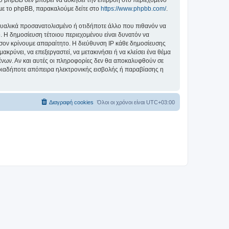
 με το phpBB, παρακαλούμε δείτε στο
https://www.phpbb.com/
.
ξουαλικά προσανατολισμένο ή οτιδήποτε άλλο που πιθανόν να
ο. Η δημοσίευση τέτοιου περιεχομένου είναι δυνατόν να
σον κρίνουμε απαραίτητο. Η διεύθυνση IP κάθε δημοσίευσης
ρύνει, να επεξεργαστεί, να μετακινήσει ή να κλείσει ένα θέμα
μένων. Αν και αυτές οι πληροφορίες δεν θα αποκαλυφθούν σε
οιαδήποτε απόπειρα ηλεκτρονικής εισβολής ή παραβίασης η
Διαγραφή cookies
Όλοι οι χρόνοι είναι
UTC+03:00