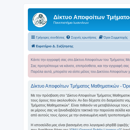
Δίκτυο Αποφοίτων Τμήματο
Πανεπιστήμιο Ιωαννίνων
Γρήγορες συνδέσεις
Συχνές ερωτήσεις
Όροι Συμμετοχής
Ευρετήριο Δ. Συζήτησης
Κάντε την εγγραφή σας στο Δίκτυο Αποφοίτων του Τμήματος Μ
Σας προτρέπουμε να κάνετε, επιπρόσθετα, και την εγγραφή σας
Παρόλα αυτά, μπορείτε να είστε μέλος του Δικτύου Αποφοίτων 
Δίκτυο Αποφοίτων Τμήματος Μαθηματικών - Όρ
Με την πρόσβαση στο “Δίκτυο Αποφοίτων Τμήματος Μαθηματικών” (
τους όρους που ακολουθούν. Αν δεν δέχεστε ότι δεσμεύεστε ν
Τμήματος Μαθηματικών”. Είναι πιθανόν να μεταβάλλουμε τους 
εκ μέρους σας να ξαναδιαβάζετε τακτικά την παρούσα σελίδα κα
από αυτούς τους όρους με την ανανεωμένη και/ή τροποποιημέ
Η ιστοσελίδα μας είναι βασισμένη στο λογισμικό phpBB (εφεξής
που διατίθεται βάσει της “
GNU General Public License v2
” (εφ