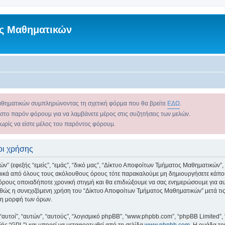
ς Μαθηματικών
αθηματικών συμπληρώνοντας τη σχετική φόρμα που θα βρείτε
ΕΔΩ
.
 στο παρόν φόρουμ για να λαμβάνετε μέρος στις συζητήσεις των μελών.
χωρίς να είστε μέλος του παρόντος φόρουμ.
οι χρήσης
εφεξής “εμείς”, “εμάς”, “δικό μας”, “Δίκτυο Αποφοίτων Τμήματος Μαθηματικών”, “ht
ομικά από όλους τους ακόλουθους όρους τότε παρακαλούμε μη δημιουργήσετε κάποι
όρους οποιαδήποτε χρονική στιγμή και θα επιδιώξουμε να σας ενημερώσουμε για 
θώς η συνεχιζόμενη χρήση του “Δίκτυο Αποφοίτων Τμήματος Μαθηματικών” μετά τις 
νη μορφή των όρων.
 “αυτοί”, “αυτών”, “αυτούς”, “λογισμικό phpBB”, “www.phpbb.com”, “phpBB Limited
εξής “GPL”) και μπορεί να μεταφορτωθεί από τη σελίδα
www.phpbb.com
. Η ομάδα το