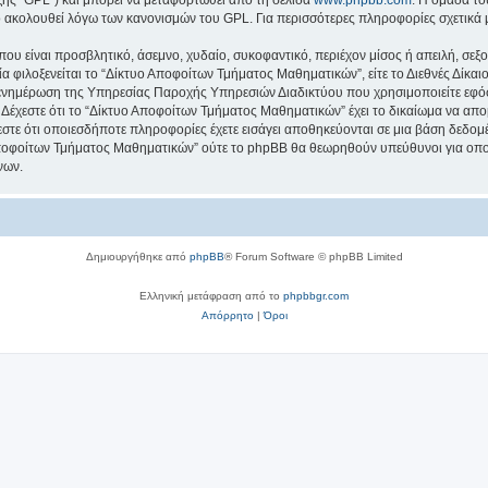
κό ακολουθεί λόγω των κανονισμών του GPL. Για περισσότερες πληροφορίες σχετικά
ου είναι προσβλητικό, άσεμνο, χυδαίο, συκοφαντικό, περιέχον μίσος ή απειλή, σε
ία φιλοξενείται το “Δίκτυο Αποφοίτων Τμήματος Μαθηματικών”, είτε το Διεθνές Δίκαι
 ενημέρωση της Υπηρεσίας Παροχής Υπηρεσιών Διαδικτύου που χρησιμοποιείτε εφό
έχεστε ότι το “Δίκτυο Αποφοίτων Τμήματος Μαθηματικών” έχει το δικαίωμα να απομακ
εστε ότι οποιεσδήποτε πληροφορίες έχετε εισάγει αποθηκεύονται σε μια βάση δεδο
 Αποφοίτων Τμήματος Μαθηματικών” ούτε το phpBB θα θεωρηθούν υπεύθυνοι για οπ
νων.
Δημιουργήθηκε από
phpBB
® Forum Software © phpBB Limited
Ελληνική μετάφραση από το
phpbbgr.com
Απόρρητο
|
Όροι