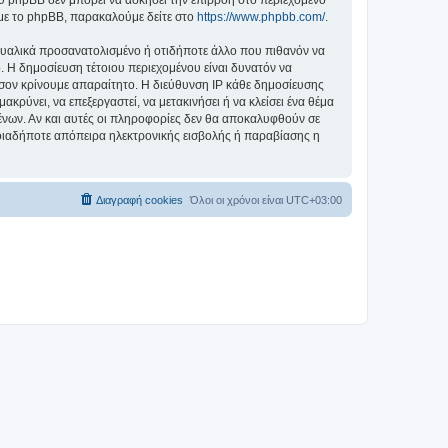
 με το phpBB, παρακαλούμε δείτε στο
https://www.phpbb.com/
.
ξουαλικά προσανατολισμένο ή οτιδήποτε άλλο που πιθανόν να
ο. Η δημοσίευση τέτοιου περιεχομένου είναι δυνατόν να
σον κρίνουμε απαραίτητο. Η διεύθυνση IP κάθε δημοσίευσης
ρύνει, να επεξεργαστεί, να μετακινήσει ή να κλείσει ένα θέμα
μένων. Αν και αυτές οι πληροφορίες δεν θα αποκαλυφθούν σε
οιαδήποτε απόπειρα ηλεκτρονικής εισβολής ή παραβίασης η
Διαγραφή cookies
Όλοι οι χρόνοι είναι
UTC+03:00