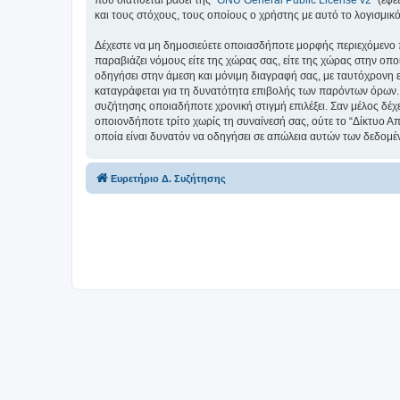
και τους στόχους, τους οποίους ο χρήστης με αυτό το λογισμι
Δέχεστε να μη δημοσιεύετε οποιασδήποτε μορφής περιεχόμενο π
παραβιάζει νόμους είτε της χώρας σας, είτε της χώρας στην οπο
οδηγήσει στην άμεση και μόνιμη διαγραφή σας, με ταυτόχρονη
καταγράφεται για τη δυνατότητα επιβολής των παρόντων όρων. Δ
συζήτησης οποιαδήποτε χρονική στιγμή επιλέξει. Σαν μέλος δέχ
οποιονδήποτε τρίτο χωρίς τη συναίνεσή σας, ούτε το “Δίκτυο
οποία είναι δυνατόν να οδηγήσει σε απώλεια αυτών των δεδομέ
Ευρετήριο Δ. Συζήτησης