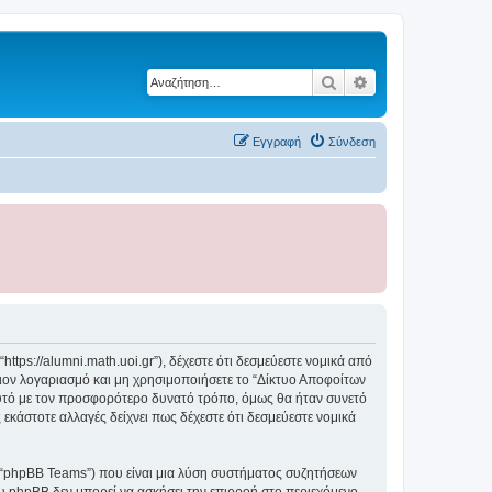
Αναζήτηση
Ειδική αναζήτηση
Εγγραφή
Σύνδεση
tps://alumni.math.uoi.gr”), δέχεστε ότι δεσμεύεστε νομικά από
ον λογαριασμό και μη χρησιμοποιήσετε το “Δίκτυο Αποφοίτων
αυτό με τον προσφορότερο δυνατό τρόπο, όμως θα ήταν συνετό
εκάστοτε αλλαγές δείχνει πως δέχεστε ότι δεσμεύεστε νομικά
”, “phpBB Teams”) που είναι μια λύση συστήματος συζητήσεων
υ phpBB δεν μπορεί να ασκήσει την επιρροή στο περιεχόμενο