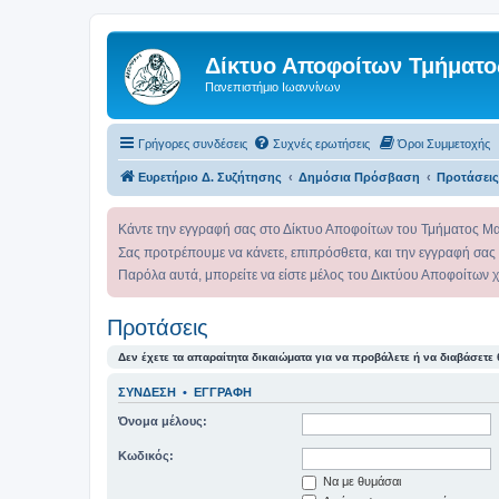
Δίκτυο Αποφοίτων Τμήματο
Πανεπιστήμιο Ιωαννίνων
Γρήγορες συνδέσεις
Συχνές ερωτήσεις
Όροι Συμμετοχής
Ευρετήριο Δ. Συζήτησης
Δημόσια Πρόσβαση
Προτάσεις
Κάντε την εγγραφή σας στο Δίκτυο Αποφοίτων του Τμήματος Μ
Σας προτρέπουμε να κάνετε, επιπρόσθετα, και την εγγραφή σας
Παρόλα αυτά, μπορείτε να είστε μέλος του Δικτύου Αποφοίτων 
Προτάσεις
Δεν έχετε τα απαραίτητα δικαιώματα για να προβάλετε ή να διαβάσετε 
ΣΎΝΔΕΣΗ
•
ΕΓΓΡΑΦΉ
Όνομα μέλους:
Κωδικός:
Να με θυμάσαι