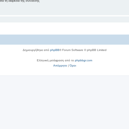
ά τη διάρκεια της σύνδεσης
Δημιουργήθηκε από
phpBB
® Forum Software © phpBB Limited
Ελληνική μετάφραση από το
phpbbgr.com
Απόρρητο
|
Όροι