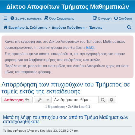
Δίκτυο Αποφοίτων Τμήματος Μαθηματικών
Συχνές ερωτήσεις
Όροι Συμμετοχής
Εγγραφή
Σύνδεση
Α
Ευρετήριο Δ. Συζήτησης
Δημόσια Πρόσβαση
Έρευνες
ν
Κάντε την εγγραφή σας στο Δίκτυο Αποφοίτων του Τμήματος Μαθηματικών
α
συμπληρώνοντας τη σχετική φόρμα που θα βρείτε
ΕΔΩ
.
ζ
Σας προτρέπουμε να κάνετε, επιπρόσθετα, και την εγγραφή σας στο παρόν
ή
φόρουμ για να λαμβάνετε μέρος στις συζητήσεις των μελών.
τ
Παρόλα αυτά, μπορείτε να είστε μέλος του Δικτύου Αποφοίτων χωρίς να είστε
η
μέλος του παρόντος φόρουμ.
σ
Απορρόφηση των πτυχιούχων του Τμήματος σε
η
τομείς εκτός της εκπαίδευσης
Αναζήτηση
Ειδική ανα
Απάντηση
1 δημοσίευση • Σελίδα
1
από
1
Μετά τη λήψη του πτυχίου σας από το Τμήμα Μαθηματικών
απασχοληθήκατε:
Το δημοψήφισμα λήγει την Κυρ Μαρ 23, 2025 2:07 pm