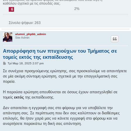
καθόλου σχετικό με τις σπουδές σας.
2%
6
Σύνολο ψήφων:
263
alumni_phpbb_admin
Site Admin
Απορρόφηση των πτυχιούχων του Τμήματος σε
τομείς εκτός της εκπαίδευσης
Δ
Τρί Μαρ 18, 2025 2:07 pm
η
μ
Σε συνέχεια προηγούμενης ερώτησης, σας προσκαλούμε να απαντήσετε
ο
σε μία ακόμη σύντομη ερώτηση, σχετικά με την επαγγελματική σας
σ
ί
πορεία.
ε
υ
σ
Η παρούσα ερώτηση απευθύνεται σε όσους έχουν απασχοληθεί σε
η
τομείς
εκτός
της εκπαίδευσης.
Δεν απαιτείται η εγγραφή σας στο φόρουμ για να υποβάλετε την
απάντηση σας. Σε περίπτωση που δεν σας καλύπτουν οι διαθέσιμες
επιλογές, θα ήταν χαρά μας να κάνετε εγγραφή στο φόρουμ και να
αναρτήσετε παρακάτω τη δική σας απάντηση.