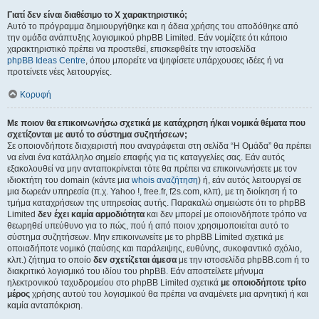
Γιατί δεν είναι διαθέσιμο το Χ χαρακτηριστικό;
Αυτό το πρόγραμμα δημιουργήθηκε και η άδεια χρήσης του αποδόθηκε από
την ομάδα ανάπτυξης λογισμικού phpBB Limited. Εάν νομίζετε ότι κάποιο
χαρακτηριστικό πρέπει να προστεθεί, επισκεφθείτε την ιστοσελίδα
phpBB Ideas Centre
, όπου μπορείτε να ψηφίσετε υπάρχουσες ιδέες ή να
προτείνετε νέες λειτουργίες.
Κορυφή
Με ποιον θα επικοινωνήσω σχετικά με κατάχρηση ή/και νομικά θέματα που
σχετίζονται με αυτό το σύστημα συζητήσεων;
Σε οποιονδήποτε διαχειριστή που αναγράφεται στη σελίδα “Η Ομάδα” θα πρέπει
να είναι ένα κατάλληλο σημείο επαφής για τις καταγγελίες σας. Εάν αυτός
εξακολουθεί να μην ανταποκρίνεται τότε θα πρέπει να επικοινωνήσετε με τον
ιδιοκτήτη του domain (κάντε μια
whois αναζήτηση
) ή, εάν αυτός λειτουργεί σε
μια δωρεάν υπηρεσία (π.χ. Yahoo !, free.fr, f2s.com, κλπ), με τη διοίκηση ή το
τμήμα καταχρήσεων της υπηρεσίας αυτής. Παρακαλώ σημειώστε ότι το phpBB
Limited
δεν έχει καμία αρμοδιότητα
και δεν μπορεί με οποιονδήποτε τρόπο να
θεωρηθεί υπεύθυνο για το πώς, πού ή από ποιον χρησιμοποιείται αυτό το
σύστημα συζητήσεων. Μην επικοινωνείτε με το phpBB Limited σχετικά με
οποιαδήποτε νομικό (παύσης και παράλειψης, ευθύνης, συκοφαντικό σχόλιο,
κλπ.) ζήτημα το οποίο
δεν σχετίζεται άμεσα
με την ιστοσελίδα phpBB.com ή το
διακριτικό λογισμικό του ιδίου του phpBB. Εάν αποστείλετε μήνυμα
ηλεκτρονικού ταχυδρομείου στο phpBB Limited σχετικά
με οποιοδήποτε τρίτο
μέρος
χρήσης αυτού του λογισμικού θα πρέπει να αναμένετε μια αρνητική ή και
καμία ανταπόκριση.