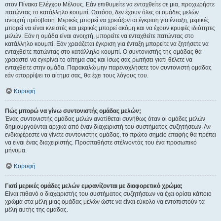
στον Πίνακα Ελέγχου Μέλους. Εάν επιθυμείτε να ενταχθείτε σε μια, προχωρήστε
πατώντας το κατάλληλο κουμπί. Ωστόσο, δεν έχουν όλες οι ομάδες μελών
ανοιχτή πρόσβαση. Μερικές μπορεί να χρειάζονται έγκριση για ένταξη, μερικές
μπορεί να είναι κλειστές και μερικές μπορεί ακόμη και να έχουν κρυφές ιδιότητες
μελών. Εάν η ομάδα είναι ανοιχτή, μπορείτε να ενταχθείτε πατώντας στο
κατάλληλο κουμπί. Εάν χρειάζεται έγκριση για ένταξη μπορείτε να ζητήσετε να
ενταχθείτε πατώντας στο κατάλληλο κουμπί. Ο συντονιστής της ομάδας θα
χρειαστεί να εγκρίνει το αίτημα σας και ίσως σας ρωτήσει γιατί θέλετε να
ενταχθείτε στην ομάδα. Παρακαλώ μην παρενοχλήσετε τον συντονιστή ομάδας
εάν απορρίψει το αίτημα σας, θα έχει τους λόγους του.
Κορυφή
Πώς μπορώ να γίνω συντονιστής ομάδας μελών;
Ένας συντονιστής ομάδας μελών ανατίθεται συνήθως όταν οι ομάδες μελών
δημιουργούνται αρχικά από έναν διαχειριστή του συστήματος συζητήσεων. Αν
ενδιαφέρεστε να γίνετε συντονιστής ομάδας, το πρώτο σημείο επαφής θα πρέπει
να είναι ένας διαχειριστής. Προσπαθήστε στέλνοντάς του ένα προσωπικό
μήνυμα.
Κορυφή
Γιατί μερικές ομάδες μελών εμφανίζονται με διαφορετικό χρώμα;
Είναι πιθανό ο διαχειριστής του συστήματος συζητήσεων να έχει ορίσει κάποιο
χρώμα στα μέλη μιας ομάδας μελών ώστε να είναι εύκολο να εντοπιστούν τα
μέλη αυτής της ομάδας.