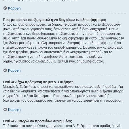
Κορυφή
Πώς μπορώ να επεξεργαστώ ή να διαγράψω ένα δημοψήφισμα;
Όπως και στις δημοσιεύσεις, τα δημοψηφίσματα μπορούν να επεξεργαστούν
μόνον από τον συγγραφέα τους, έναν συντονιστή ή έναν διαχειριστή. Για να
επεξεργαστείτε ένα δημοψήφισμα, επεξεργαστείτε την πρώτη δημοσίευση στο
θέμα. Αυτή έχει πάντα συνδεδεμένο το δημοψήφισμα με αυτό. Εάν κανένας δεν
έχει δώσει μια ψήφο, τα μέλη μπορούν να διαγράψουν το δημοψήφισμα ή να
επεξεργαστούν κάθε επιλογή του δημοψηφίσματος. Ωστόσο, εάν κάποιο μέλος
έχει ήδη ψηφίσει, μόνον οι συντονιστές ή οι διαχειριστές μπορούν να το
επεξεργαστούν ή να το διαγράψουν. Αυτό αποτρέπει τις επιλογές
δημοψηφίσματος να αλλαχθούν εν εξελίξει ενός δημοψηφίσματος.
Κορυφή
Γιατί δεν έχω πρόσβαση σε μια Δ. Συζήτηση;
Μερικές Δ. Συζητήσεις μπορεί να περιορίζονται σε ορισμένα μέλη ή ομάδες. Για
να δείτε, να διαβάσετε, να απαντήσετε ή για οποιαδήποτε άλλη ενέργεια μπορεί
να χρειάζεστε ειδικά δικαιώματα. Επικοινωνήστε με έναν συντονιστή ή
διαχειριστή του συστήματος συζητήσεων για να σας χορηγήσει την πρόσβαση.
Κορυφή
Γιατί δεν μπορώ να προσθέσω συνημμένα;
Τα δικαιώματα συνημμένου χορηγούνται ανά Δ. Συζήτηση, ανά ομάδα, ή ανά