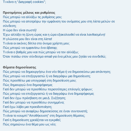
Τι κάνει η “Διαγραφή cookies”;
Προτιμήσεις μέλους και ρυθμίσεις
Πώς μπορώ να αλλάξω τις ρυθμίσεις μου;
Πώς μπορώ να αποτρέψω την εμφάνιση του ονόματος μου στη λίστα μελών σε
σύνδεση;
Η ώρα δεν είναι σωστή!
Έχω αλλάξει τη ζώνη ώρας και η ώρα εξακολουθεί να είναι λανθασμένη!
Η γλώσσα μου δεν είναι στη λίστα!
Τι είναι οι εικόνες δίπλα στο όνομα χρήστη μου;
Πώς μπορώ να εμφανίσω ένα άβαταρ;
Τι είναι ο βαθμός μου και πώς μπορώ να τον αλλάξω;
Όταν πατάω στον σύνδεσμο email για ένα μέλος μου ζητάει να συνδεθώ;
Θέματα δημοσίευσης
Πώς μπορώ να δημιουργήσω ένα νέο θέμα ή να δημοσιεύσω μια απάντηση;
Πώς μπορώ να επεξεργαστώ ή να διαγράψω μια δημοσίευση;
Πώς προσθέτω μια υπογραφή στη δημοσίευση μου;
Πώς δημιουργώ ένα δημοψήφισμα;
Γιατί δεν μπορώ να προσθέσω περισσότερες επιλογές ψήφων;
Πώς μπορώ να επεξεργαστώ ή να διαγράψω ένα δημοψήφισμα;
Γιατί δεν έχω πρόσβαση σε μια Δ. Συζήτηση;
Γιατί δεν μπορώ να προσθέσω συνημμένα;
Γιατί έχω λάβει μια προειδοποίηση;
Πώς μπορώ να αναφέρω δημοσιεύσεις σε έναν συντονιστή;
Τι είναι το κουμπί “Αποθήκευση” στη δημοσίευση θέματος;
Γιατί η δημοσίευση χρειάζεται να εγκριθεί;
Πώς σημειώνω ένα θέμα μου ως νέο;