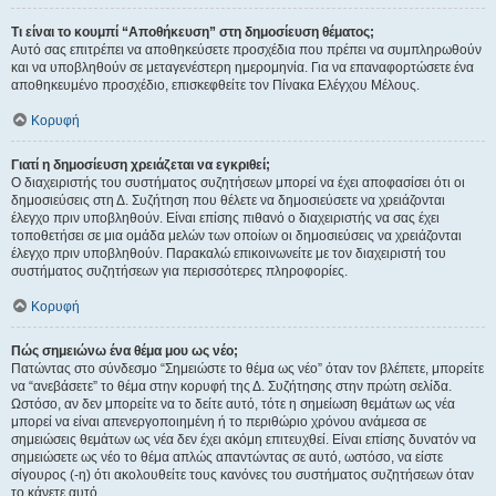
Τι είναι το κουμπί “Αποθήκευση” στη δημοσίευση θέματος;
Αυτό σας επιτρέπει να αποθηκεύσετε προσχέδια που πρέπει να συμπληρωθούν
και να υποβληθούν σε μεταγενέστερη ημερομηνία. Για να επαναφορτώσετε ένα
αποθηκευμένο προσχέδιο, επισκεφθείτε τον Πίνακα Ελέγχου Μέλους.
Κορυφή
Γιατί η δημοσίευση χρειάζεται να εγκριθεί;
Ο διαχειριστής του συστήματος συζητήσεων μπορεί να έχει αποφασίσει ότι οι
δημοσιεύσεις στη Δ. Συζήτηση που θέλετε να δημοσιεύσετε να χρειάζονται
έλεγχο πριν υποβληθούν. Είναι επίσης πιθανό ο διαχειριστής να σας έχει
τοποθετήσει σε μια ομάδα μελών των οποίων οι δημοσιεύσεις να χρειάζονται
έλεγχο πριν υποβληθούν. Παρακαλώ επικοινωνείτε με τον διαχειριστή του
συστήματος συζητήσεων για περισσότερες πληροφορίες.
Κορυφή
Πώς σημειώνω ένα θέμα μου ως νέο;
Πατώντας στο σύνδεσμο “Σημειώστε το θέμα ως νέο” όταν τον βλέπετε, μπορείτε
να “ανεβάσετε” το θέμα στην κορυφή της Δ. Συζήτησης στην πρώτη σελίδα.
Ωστόσο, αν δεν μπορείτε να το δείτε αυτό, τότε η σημείωση θεμάτων ως νέα
μπορεί να είναι απενεργοποιημένη ή το περιθώριο χρόνου ανάμεσα σε
σημειώσεις θεμάτων ως νέα δεν έχει ακόμη επιτευχθεί. Είναι επίσης δυνατόν να
σημειώσετε ως νέο το θέμα απλώς απαντώντας σε αυτό, ωστόσο, να είστε
σίγουρος (-η) ότι ακολουθείτε τους κανόνες του συστήματος συζητήσεων όταν
το κάνετε αυτό.