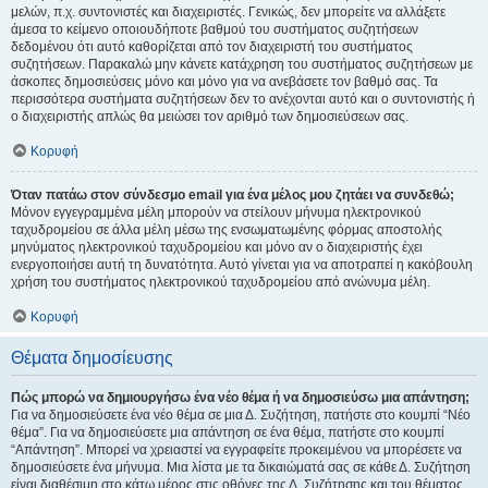
μελών, π.χ. συντονιστές και διαχειριστές. Γενικώς, δεν μπορείτε να αλλάξετε
άμεσα το κείμενο οποιουδήποτε βαθμού του συστήματος συζητήσεων
δεδομένου ότι αυτό καθορίζεται από τον διαχειριστή του συστήματος
συζητήσεων. Παρακαλώ μην κάνετε κατάχρηση του συστήματος συζητήσεων με
άσκοπες δημοσιεύσεις μόνο και μόνο για να ανεβάσετε τον βαθμό σας. Τα
περισσότερα συστήματα συζητήσεων δεν το ανέχονται αυτό και ο συντονιστής ή
ο διαχειριστής απλώς θα μειώσει τον αριθμό των δημοσιεύσεων σας.
Κορυφή
Όταν πατάω στον σύνδεσμο email για ένα μέλος μου ζητάει να συνδεθώ;
Μόνον εγγεγραμμένα μέλη μπορούν να στείλουν μήνυμα ηλεκτρονικού
ταχυδρομείου σε άλλα μέλη μέσω της ενσωματωμένης φόρμας αποστολής
μηνύματος ηλεκτρονικού ταχυδρομείου και μόνο αν ο διαχειριστής έχει
ενεργοποιήσει αυτή τη δυνατότητα. Αυτό γίνεται για να αποτραπεί η κακόβουλη
χρήση του συστήματος ηλεκτρονικού ταχυδρομείου από ανώνυμα μέλη.
Κορυφή
Θέματα δημοσίευσης
Πώς μπορώ να δημιουργήσω ένα νέο θέμα ή να δημοσιεύσω μια απάντηση;
Για να δημοσιεύσετε ένα νέο θέμα σε μια Δ. Συζήτηση, πατήστε στο κουμπί “Νέο
θέμα”. Για να δημοσιεύσετε μια απάντηση σε ένα θέμα, πατήστε στο κουμπί
“Απάντηση”. Μπορεί να χρειαστεί να εγγραφείτε προκειμένου να μπορέσετε να
δημοσιεύσετε ένα μήνυμα. Μια λίστα με τα δικαιώματά σας σε κάθε Δ. Συζήτηση
είναι διαθέσιμη στο κάτω μέρος στις οθόνες της Δ. Συζήτησης και του θέματος.