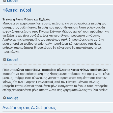
Κορυφή
Φίλοι και εχθροί
Τι είναι η λίστα Φίλων και Εχθρών;
Μπορείτε να χρησιμοποιήσετε αυτές τις λίστες για να οργανώσετε τα μέλη του
συστήματος συζητήσεων. Τα μέλη που προστίθενται στη λίστα φίλων σας θα
εμφανίζονται σε λίστα στον Πίνακα Ελέγχου Μέλους για γρήγορη πρόσβαση για
να βλέπετε εάν είναι συνδεδεμένοι και να στέλνετε προσωπικά μηνύματα.
Αναλόγως της υποστήριξης του προτύπου στυλ, δημοσιεύσεις από αυτά τα
μέλη μπορεί να τονίζονται επίσης. Αν προσθέσετε κάποιο μέλος στη λίστα
εχθρών, οποιεσδήποτε δημοσιεύσεις θα κάνει αυτό θα αποκρύπτονται ως
προεπιλογή.
Κορυφή
Πώς μπορώ να προσθέσω / αφαιρέσω μέλη στις λίστες Φίλων και Εχθρών;
Μπορείτε να προσθέσετε μέλη στις λίστες με δύο τρόπους. Στο προφίλ του κάθε
μέλους, υπάρχει ένας σύνδεσμος για να το προσθέσετε στη λίστα σας είτε των
Φίλων, είτε των Εχθρών. Εναλλακτικά, από τον Πίνακα Ελέγχου Μέλους,
μπορείτε κατευθείαν να προσθέσετε μέλη εισάγοντας το όνομα τους. Μπορείτε
επίσης να αφαιρέσετε μέλη από τη λίστα σας χρησιμοποιώντας την ίδια σελίδα.
Κορυφή
Αναζήτηση στις Δ. Συζητήσεις