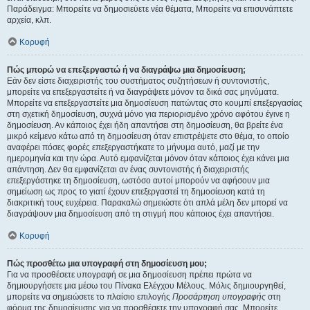
Παράδειγμα: Μπορείτε να δημοσιεύετε νέα θέματα, Μπορείτε να επισυνάπτετε
αρχεία, κλπ.
Κορυφή
Πώς μπορώ να επεξεργαστώ ή να διαγράψω μια δημοσίευση;
Εάν δεν είστε διαχειριστής του συστήματος συζητήσεων ή συντονιστής,
μπορείτε να επεξεργαστείτε ή να διαγράψετε μόνον τα δικά σας μηνύματα.
Μπορείτε να επεξεργαστείτε μια δημοσίευση πατώντας στο κουμπί επεξεργασίας
στη σχετική δημοσίευση, συχνά μόνο για περιορισμένο χρόνο αφότου έγινε η
δημοσίευση. Αν κάποιος έχει ήδη απαντήσει στη δημοσίευση, θα βρείτε ένα
μικρό κείμενο κάτω από τη δημοσίευση όταν επιστρέψετε στο θέμα, το οποίο
αναφέρει πόσες φορές επεξεργαστήκατε το μήνυμα αυτό, μαζί με την
ημερομηνία και την ώρα. Αυτό εμφανίζεται μόνον όταν κάποιος έχει κάνει μια
απάντηση. Δεν θα εμφανίζεται αν ένας συντονιστής ή διαχειριστής
επεξεργάστηκε τη δημοσίευση, ωστόσο αυτοί μπορούν να αφήσουν μια
σημείωση ως προς το γιατί έχουν επεξεργαστεί τη δημοσίευση κατά τη
διακριτική τους ευχέρεια. Παρακαλώ σημειώστε ότι απλά μέλη δεν μπορεί να
διαγράψουν μια δημοσίευση από τη στιγμή που κάποιος έχει απαντήσει.
Κορυφή
Πώς προσθέτω μια υπογραφή στη δημοσίευση μου;
Για να προσθέσετε υπογραφή σε μια δημοσίευση πρέπει πρώτα να
δημιουργήσετε μια μέσω του Πίνακα Ελέγχου Μέλους. Μόλις δημιουργηθεί,
μπορείτε να σημειώσετε το πλαίσιο επιλογής
Προσάρτηση υπογραφής
στη
φόρμα της δημοσίευσης για να προσθέσετε την υπογραφή σας. Μπορείτε