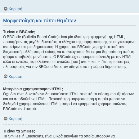
Κορυφή
Μορφοποίηση και τύποι θεμάτων
Τι είναι ο BBCode;
Ο BBCode (Bulletin Board Code) είναι μία ιδιαίτερη εφαρμογή της HTML,
προσφέροντας μεγάλη δυνατότητα ελέγχου της μορφοποίησης σε συγκεκριμένα
αντικείμενα σε μια δημοσίευση. Η χρήση του BBCode χορηγείται από τον
διαχειριστή, αλλά μπορεί επίσης να απενεργοποιηθεί σε μια δημοσίευση από τη
φόρμα υποβολής μηνύματος. Ο BBCode έχει παρόμοια σύνταξη με την HTML,
αλλά οι εντολές περικλείονται σε αγκύλες [ και ] αντί < και >. Για περισσότερες
πληροφορίες για τον BBCode δείτε τον οδηγό από τη φόρμα δημοσίευσης.
Κορυφή
Μπορώ να χρησιμοποιήσω HTML;
Όχι. Δεν είναι δυνατόν να δημοσιεύσετε HTML σε αυτό το σύστημα συζητήσεων
και να αποδοθεί ως HTML. Περισσότερη μορφοποίηση η οποία μπορεί να
διεξαχθεί χρησιμοποιώντας HTML μπορεί να εφαρμοστεί χρησιμοποιώντας
BBCode αντί αυτού.
Κορυφή
Τι είναι τα Smilies;
Τα Smilies, ή Emoticons, είναι μικρά εικονίδια τα οποία μπορούν να