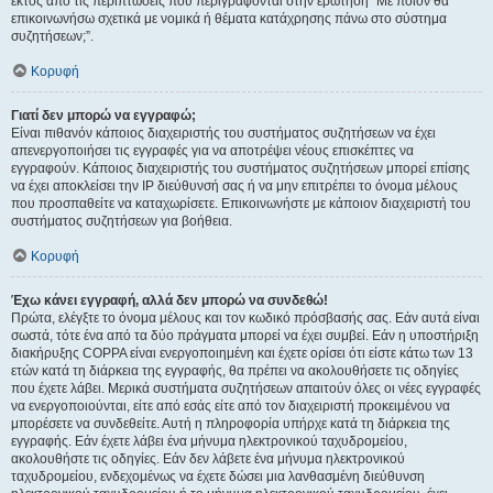
εκτός από τις περιπτώσεις που περιγράφονται στην ερώτηση “Με ποιόν θα
επικοινωνήσω σχετικά με νομικά ή θέματα κατάχρησης πάνω στο σύστημα
συζητήσεων;”.
Κορυφή
Γιατί δεν μπορώ να εγγραφώ;
Είναι πιθανόν κάποιος διαχειριστής του συστήματος συζητήσεων να έχει
απενεργοποιήσει τις εγγραφές για να αποτρέψει νέους επισκέπτες να
εγγραφούν. Κάποιος διαχειριστής του συστήματος συζητήσεων μπορεί επίσης
να έχει αποκλείσει την IP διεύθυνσή σας ή να μην επιτρέπει το όνομα μέλους
που προσπαθείτε να καταχωρίσετε. Επικοινωνήστε με κάποιον διαχειριστή του
συστήματος συζητήσεων για βοήθεια.
Κορυφή
Έχω κάνει εγγραφή, αλλά δεν μπορώ να συνδεθώ!
Πρώτα, ελέγξτε το όνομα μέλους και τον κωδικό πρόσβασής σας. Εάν αυτά είναι
σωστά, τότε ένα από τα δύο πράγματα μπορεί να έχει συμβεί. Εάν η υποστήριξη
διακήρυξης COPPA είναι ενεργοποιημένη και έχετε ορίσει ότι είστε κάτω των 13
ετών κατά τη διάρκεια της εγγραφής, θα πρέπει να ακολουθήσετε τις οδηγίες
που έχετε λάβει. Μερικά συστήματα συζητήσεων απαιτούν όλες οι νέες εγγραφές
να ενεργοποιούνται, είτε από εσάς είτε από τον διαχειριστή προκειμένου να
μπορέσετε να συνδεθείτε. Αυτή η πληροφορία υπήρχε κατά τη διάρκεια της
εγγραφής. Εάν έχετε λάβει ένα μήνυμα ηλεκτρονικού ταχυδρομείου,
ακολουθήστε τις οδηγίες. Εάν δεν λάβετε ένα μήνυμα ηλεκτρονικού
ταχυδρομείου, ενδεχομένως να έχετε δώσει μια λανθασμένη διεύθυνση