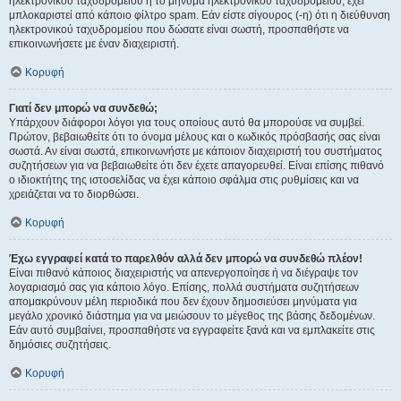
ηλεκτρονικού ταχυδρομείου ή το μήνυμα ηλεκτρονικού ταχυδρομείου, έχει
μπλοκαριστεί από κάποιο φίλτρο spam. Εάν είστε σίγουρος (-η) ότι η διεύθυνση
ηλεκτρονικού ταχυδρομείου που δώσατε είναι σωστή, προσπαθήστε να
επικοινωνήσετε με έναν διαχειριστή.
Κορυφή
Γιατί δεν μπορώ να συνδεθώ;
Υπάρχουν διάφοροι λόγοι για τους οποίους αυτό θα μπορούσε να συμβεί.
Πρώτον, βεβαιωθείτε ότι το όνομα μέλους και ο κωδικός πρόσβασής σας είναι
σωστά. Αν είναι σωστά, επικοινωνήστε με κάποιον διαχειριστή του συστήματος
συζητήσεων για να βεβαιωθείτε ότι δεν έχετε απαγορευθεί. Είναι επίσης πιθανό
ο ιδιοκτήτης της ιστοσελίδας να έχει κάποιο σφάλμα στις ρυθμίσεις και να
χρειάζεται να το διορθώσει.
Κορυφή
Έχω εγγραφεί κατά το παρελθόν αλλά δεν μπορώ να συνδεθώ πλέον!
Είναι πιθανό κάποιος διαχειριστής να απενεργοποίησε ή να διέγραψε τον
λογαριασμό σας για κάποιο λόγο. Επίσης, πολλά συστήματα συζητήσεων
απομακρύνουν μέλη περιοδικά που δεν έχουν δημοσιεύσει μηνύματα για
μεγάλο χρονικό διάστημα για να μειώσουν το μέγεθος της βάσης δεδομένων.
Εάν αυτό συμβαίνει, προσπαθήστε να εγγραφείτε ξανά και να εμπλακείτε στις
δημόσιες συζητήσεις.
Κορυφή