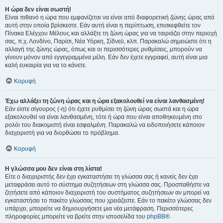
Η ώρα δεν είναι σωστή!
Είναι πιθανό η ώρα που εμφανίζεται να είναι από διαφορετική ζώνης ώρας από
αυτή στην οποία βρίσκεστε. Εάν αυτή είναι η περίπτωση, επισκεφθείτε τον
Πίνακα Ελέγχου Μέλους και αλλάξτε τη ζώνη ώρας για να ταιριάζει στην περιοχή
σας, π.χ. Λονδίνο, Παρίσι, Νέα Υόρκη, Σίδνεϋ, κλπ. Παρακαλώ σημειώστε ότι η
αλλαγή της ζώνης ώρας, όπως και οι περισσότερες ρυθμίσεις, μπορούν να
γίνουν μόνον από εγγεγραμμένα μέλη. Εάν δεν έχετε εγγραφεί, αυτή είναι μια
καλή ευκαιρία για να το κάνετε.
Κορυφή
Έχω αλλάξει τη ζώνη ώρας και η ώρα εξακολουθεί να είναι λανθασμένη!
Εάν είστε σίγουρος (-η) ότι έχετε ρυθμίσει τη ζώνη ώρας σωστά και η ώρα
εξακολουθεί να είναι λανθασμένη, τότε ή ώρα που είναι αποθηκευμένη στο
ρολόι του διακομιστή είναι εσφαλμένη. Παρακαλώ να ειδοποιήσετε κάποιον
διαχειριστή για να διορθώσει το πρόβλημα.
Κορυφή
Η γλώσσα μου δεν είναι στη λίστα!
Είτε ο διαχειριστής δεν έχει εγκαταστήσει τη γλώσσα σας ή κανείς δεν έχει
μεταφράσει αυτό το σύστημα συζητήσεων στη γλώσσα σας. Προσπαθήστε να
ζητήσετε από κάποιον διαχειριστή του συστήματος συζητήσεων αν μπορεί να
εγκαταστήσει το πακέτο γλώσσας που χρειάζεστε. Εάν το πακέτο γλώσσας δεν
υπάρχει, μπορείτε να δημιουργήσετε μια νέα μετάφραση. Περισσότερες
πληροφορίες μπορείτε να βρείτε στην ιστοσελίδα του
phpBB
®.