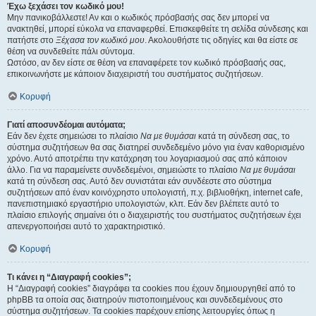
Έχω ξεχάσει τον κωδικό μου!
Μην πανικοβάλλεστε! Αν και ο κωδικός πρόσβασής σας δεν μπορεί να
ανακτηθεί, μπορεί εύκολα να επαναφερθεί. Επισκεφθείτε τη σελίδα σύνδεσης και
πατήστε στο
Ξέχασα τον κωδικό μου
. Ακολουθήστε τις οδηγίες και θα είστε σε
θέση να συνδεθείτε πάλι σύντομα.
Ωστόσο, αν δεν είστε σε θέση να επαναφέρετε τον κωδικό πρόσβασής σας,
επικοινωνήστε με κάποιον διαχειριστή του συστήματος συζητήσεων.
Κορυφή
Γιατί αποσυνδέομαι αυτόματα;
Εάν δεν έχετε σημειώσει το πλαίσιο
Να με θυμάσαι
κατά τη σύνδεση σας, το
σύστημα συζητήσεων θα σας διατηρεί συνδεδεμένο μόνο για έναν καθορισμένο
χρόνο. Αυτό αποτρέπει την κατάχρηση του λογαριασμού σας από κάποιον
άλλο. Για να παραμείνετε συνδεδεμένοι, σημειώστε το πλαίσιο
Να με θυμάσαι
κατά τη σύνδεση σας. Αυτό δεν συνιστάται εάν συνδέεστε στο σύστημα
συζητήσεων από έναν κοινόχρηστο υπολογιστή, π.χ. βιβλιοθήκη, internet cafe,
πανεπιστημιακό εργαστήριο υπολογιστών, κλπ. Εάν δεν βλέπετε αυτό το
πλαίσιο επιλογής σημαίνει ότι ο διαχειριστής του συστήματος συζητήσεων έχει
απενεργοποιήσει αυτό το χαρακτηριστικό.
Κορυφή
Τι κάνει η “Διαγραφή cookies”;
Η “Διαγραφή cookies” διαγράφει τα cookies που έχουν δημιουργηθεί από το
phpBB τα οποία σας διατηρούν πιστοποιημένους και συνδεδεμένους στο
σύστημα συζητήσεων. Τα cookies παρέχουν επίσης λειτουργίες όπως η