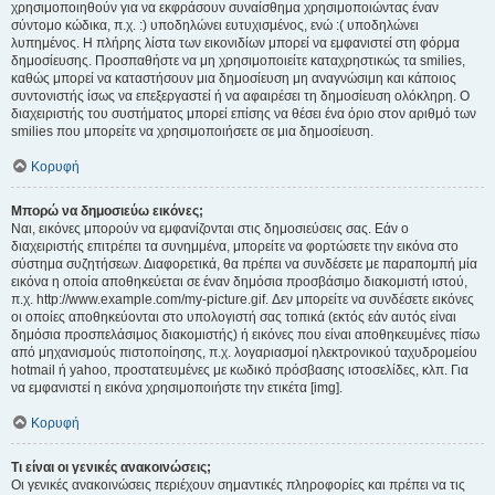
χρησιμοποιηθούν για να εκφράσουν συναίσθημα χρησιμοποιώντας έναν
σύντομο κώδικα, π.χ. :) υποδηλώνει ευτυχισμένος, ενώ :( υποδηλώνει
λυπημένος. Η πλήρης λίστα των εικονιδίων μπορεί να εμφανιστεί στη φόρμα
δημοσίευσης. Προσπαθήστε να μη χρησιμοποιείτε καταχρηστικώς τα smilies,
καθώς μπορεί να καταστήσουν μια δημοσίευση μη αναγνώσιμη και κάποιος
συντονιστής ίσως να επεξεργαστεί ή να αφαιρέσει τη δημοσίευση ολόκληρη. Ο
διαχειριστής του συστήματος μπορεί επίσης να θέσει ένα όριο στον αριθμό των
smilies που μπορείτε να χρησιμοποιήσετε σε μια δημοσίευση.
Κορυφή
Μπορώ να δημοσιεύω εικόνες;
Ναι, εικόνες μπορούν να εμφανίζονται στις δημοσιεύσεις σας. Εάν ο
διαχειριστής επιτρέπει τα συνημμένα, μπορείτε να φορτώσετε την εικόνα στο
σύστημα συζητήσεων. Διαφορετικά, θα πρέπει να συνδέσετε με παραπομπή μία
εικόνα η οποία αποθηκεύεται σε έναν δημόσια προσβάσιμο διακομιστή ιστού,
π.χ. http://www.example.com/my-picture.gif. Δεν μπορείτε να συνδέσετε εικόνες
οι οποίες αποθηκεύονται στο υπολογιστή σας τοπικά (εκτός εάν αυτός είναι
δημόσια προσπελάσιμος διακομιστής) ή εικόνες που είναι αποθηκευμένες πίσω
από μηχανισμούς πιστοποίησης, π.χ. λογαριασμοί ηλεκτρονικού ταχυδρομείου
hotmail ή yahoo, προστατευμένες με κωδικό πρόσβασης ιστοσελίδες, κλπ. Για
να εμφανιστεί η εικόνα χρησιμοποιήστε την ετικέτα [img].
Κορυφή
Τι είναι οι γενικές ανακοινώσεις;
Οι γενικές ανακοινώσεις περιέχουν σημαντικές πληροφορίες και πρέπει να τις