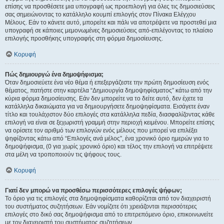
επίσης να προσθέσετε μια υπογραφή ως προεπιλογή για όλες τις δημοσιεύσεις
σας σημειώνοντας το κατάλληλο κουμπί επιλογής στον Πίνακα Ελέγχου
Μέλους. Εάν το κάνετε αυτό, μπορείτε και πάλι να αποτρέψετε να προστεθεί μια
υπογραφή σε κάποιες μεμονωμένες δημοσιεύσεις από-επιλέγοντας το πλαίσιο
επιλογής προσθήκης υπογραφής στη φόρμα δημοσίευσης.
Κορυφή
Πώς δημιουργώ ένα δημοψήφισμα;
Όταν δημοσιεύετε ένα νέο θέμα ή επεξεργάζεστε την πρώτη δημοσίευση ενός
θέματος, πατήστε στην καρτέλα “Δημιουργία δημοψηφίσματος” κάτω από την
κύρια φόρμα δημοσίευσης. Εάν δεν μπορείτε να το δείτε αυτό, δεν έχετε τα
κατάλληλα δικαιώματα για να δημιουργήσετε δημοψηφίσματα. Εισάγετε έναν
τίτλο και τουλάχιστον δύο επιλογές στα κατάλληλα πεδία, διασφαλίζοντας κάθε
επιλογή να είναι σε ξεχωριστή γραμμή στην περιοχή κειμένου. Μπορείτε επίσης
να ορίσετε τον αριθμό των επιλογών ενός μέλους που μπορεί να επιλέξει
ψηφίζοντας κάτω από “Επιλογές ανά μέλος”, ένα χρονικό όριο ημερών για το
δημοψήφισμα, (0 για χωρίς χρονικό όριο) και τέλος την επιλογή να επιτρέψετε
στα μέλη να τροποποιούν τις ψήφους τους.
Κορυφή
Γιατί δεν μπορώ να προσθέσω περισσότερες επιλογές ψήφων;
Το όριο για τις επιλογές στα δημοψηφίσματα καθορίζεται από τον διαχειριστή
του συστήματος συζητήσεων. Εάν νομίζετε ότι χρειάζονται περισσότερες
επιλογές στο δικό σας δημοψήφισμα από το επιτρεπόμενο όριο, επικοινωνείτε
με τον διαχειριστή του συστήματος συζητήσεων.