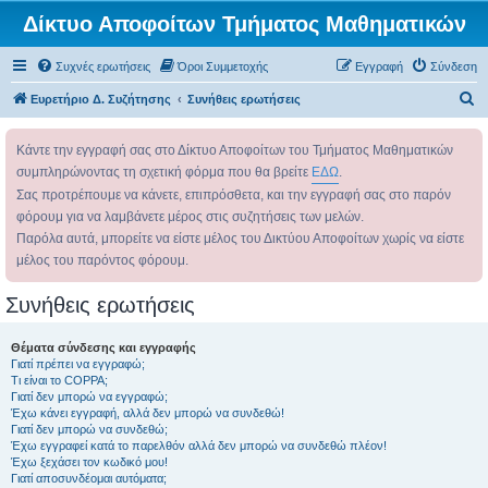
Δίκτυο Αποφοίτων Τμήματος Μαθηματικών
Συχνές ερωτήσεις
Όροι Συμμετοχής
Εγγραφή
Σύνδεση
Α
Ευρετήριο Δ. Συζήτησης
Συνήθεις ερωτήσεις
ν
Κάντε την εγγραφή σας στο Δίκτυο Αποφοίτων του Τμήματος Μαθηματικών
α
συμπληρώνοντας τη σχετική φόρμα που θα βρείτε
ΕΔΩ
.
ζ
Σας προτρέπουμε να κάνετε, επιπρόσθετα, και την εγγραφή σας στο παρόν
ή
φόρουμ για να λαμβάνετε μέρος στις συζητήσεις των μελών.
τ
Παρόλα αυτά, μπορείτε να είστε μέλος του Δικτύου Αποφοίτων χωρίς να είστε
η
μέλος του παρόντος φόρουμ.
σ
Συνήθεις ερωτήσεις
η
Θέματα σύνδεσης και εγγραφής
Γιατί πρέπει να εγγραφώ;
Τι είναι το COPPA;
Γιατί δεν μπορώ να εγγραφώ;
Έχω κάνει εγγραφή, αλλά δεν μπορώ να συνδεθώ!
Γιατί δεν μπορώ να συνδεθώ;
Έχω εγγραφεί κατά το παρελθόν αλλά δεν μπορώ να συνδεθώ πλέον!
Έχω ξεχάσει τον κωδικό μου!
Γιατί αποσυνδέομαι αυτόματα;