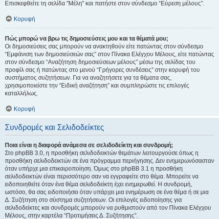
Επισκεφθείτε τη σελίδα "Μέλη" και πατήστε στον σύνδεσμο “Εύρεση μέλους”.
Κορυφή
Πώς μπορώ να βρω τις δημοσιεύσεις μου και τα θέματά μου;
Οι δημοσιεύσεις σας μπορούν να ανακτηθούν είτε πατώντας στον σύνδεσμο
“Εμφάνιση των δημοσιεύσεών σας” στον Πίνακα Ελέγχου Μέλους, είτε πατώντας
στον σύνδεσμο “Αναζήτηση δημοσιεύσεων μέλους” μέσω της σελίδας του
προφίλ σας ή πατώντας στο μενού “Γρήγορες συνδέσεις” στην κορυφή του
συστήματος συζητήσεων. Για να αναζητήσετε για τα θέματα σας,
χρησιμοποιείστε την “Ειδική αναζήτηση” και συμπληρώστε τις επιλογές
καταλλήλως.
Κορυφή
Συνδρομές και Σελιδοδείκτες
Ποια είναι η διαφορά ανάμεσα σε σελιδοδείκτη και συνδρομή;
Στο phpBB 3.0, η προσθήκη σελιδοδεικτών θεμάτων λειτουργούσε όπως η
προσθήκη σελιδοδεικτών σε ένα πρόγραμμα περιήγησης. Δεν ενημερωνόσασταν
όταν υπήρχε μια επικαιροποίηση. Όμως στο phpBB 3.1 η προσθήκη
σελιδοδεικτών είναι περισσότερο σαν να εγγραφείτε στο θέμα. Μπορείτε να
ειδοποιηθείτε όταν ένα θέμα σελιδοδείκτη έχει ενημερωθεί. Η συνδρομή,
ωστόσο, θα σας ειδοποιήσει όταν υπάρχει μια ενημέρωση σε ένα θέμα ή σε μια
Δ. Συζήτηση στο σύστημα συζητήσεων. Οι επιλογές ειδοποίησης για
σελιδοδείκτες και συνδρομές μπορούν να ρυθμιστούν από τον Πίνακα Ελέγχου
Μέλους, στην καρτέλα “Προτιμήσεις Δ. Συζήτησης”.