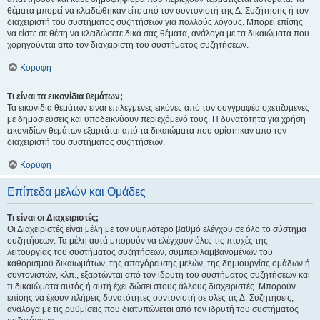
θέματα μπορεί να κλειδώθηκαν είτε από τον συντονιστή της Δ. Συζήτησης ή τον
διαχειριστή του συστήματος συζητήσεων για πολλούς λόγους. Μπορεί επίσης
να είστε σε θέση να κλειδώσετε δικά σας θέματα, ανάλογα με τα δικαιώματα που
χορηγούνται από τον διαχειριστή του συστήματος συζητήσεων.
Κορυφή
Τι είναι τα εικονίδια θεμάτων;
Τα εικονίδια θεμάτων είναι επιλεγμένες εικόνες από τον συγγραφέα σχετιζόμενες
με δημοσιεύσεις και υποδεικνύουν περιεχόμενό τους. Η δυνατότητα για χρήση
εικονιδίων θεμάτων εξαρτάται από τα δικαιώματα που ορίστηκαν από τον
διαχειριστή του συστήματος συζητήσεων.
Κορυφή
Επίπεδα μελών και Ομάδες
Τι είναι οι Διαχειριστές;
Οι Διαχειριστές είναι μέλη με τον υψηλότερο βαθμό ελέγχου σε όλο το σύστημα
συζητήσεων. Τα μέλη αυτά μπορούν να ελέγχουν όλες τις πτυχές της
λειτουργίας του συστήματος συζητήσεων, συμπεριλαμβανομένων του
καθορισμού δικαιωμάτων, της απαγόρευσης μελών, της δημιουργίας ομάδων ή
συντονιστών, κλπ., εξαρτώνται από τον ιδρυτή του συστήματος συζητήσεων και
τι δικαιώματα αυτός ή αυτή έχει δώσει στους άλλους διαχειριστές. Μπορούν
επίσης να έχουν πλήρεις δυνατότητες συντονιστή σε όλες τις Δ. Συζητήσεις,
ανάλογα με τις ρυθμίσεις που διατυπώνεται από τον ιδρυτή του συστήματος