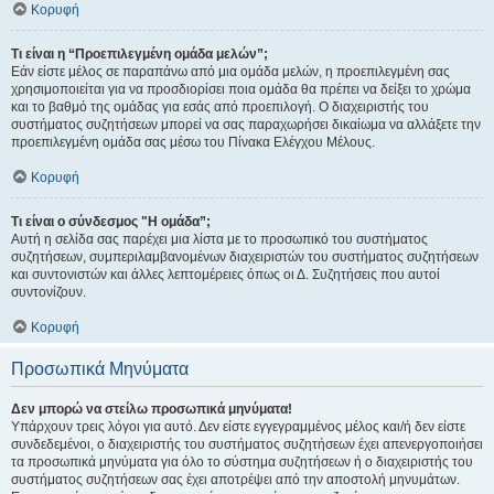
Κορυφή
Τι είναι η “Προεπιλεγμένη ομάδα μελών”;
Εάν είστε μέλος σε παραπάνω από μια ομάδα μελών, η προεπιλεγμένη σας
χρησιμοποιείται για να προσδιορίσει ποια ομάδα θα πρέπει να δείξει το χρώμα
και το βαθμό της ομάδας για εσάς από προεπιλογή. Ο διαχειριστής του
συστήματος συζητήσεων μπορεί να σας παραχωρήσει δικαίωμα να αλλάξετε την
προεπιλεγμένη ομάδα σας μέσω του Πίνακα Ελέγχου Μέλους.
Κορυφή
Τι είναι ο σύνδεσμος "Η ομάδα”;
Αυτή η σελίδα σας παρέχει μια λίστα με το προσωπικό του συστήματος
συζητήσεων, συμπεριλαμβανομένων διαχειριστών του συστήματος συζητήσεων
και συντονιστών και άλλες λεπτομέρειες όπως οι Δ. Συζητήσεις που αυτοί
συντονίζουν.
Κορυφή
Προσωπικά Μηνύματα
Δεν μπορώ να στείλω προσωπικά μηνύματα!
Υπάρχουν τρεις λόγοι για αυτό. Δεν είστε εγγεγραμμένος μέλος και/ή δεν είστε
συνδεδεμένοι, ο διαχειριστής του συστήματος συζητήσεων έχει απενεργοποιήσει
τα προσωπικά μηνύματα για όλο το σύστημα συζητήσεων ή ο διαχειριστής του
συστήματος συζητήσεων σας έχει αποτρέψει από την αποστολή μηνυμάτων.