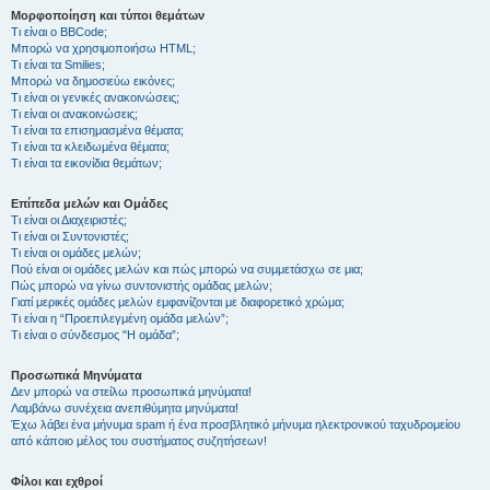
Μορφοποίηση και τύποι θεμάτων
Τι είναι ο BBCode;
Μπορώ να χρησιμοποιήσω HTML;
Τι είναι τα Smilies;
Μπορώ να δημοσιεύω εικόνες;
Τι είναι οι γενικές ανακοινώσεις;
Τι είναι οι ανακοινώσεις;
Τι είναι τα επισημασμένα θέματα;
Τι είναι τα κλειδωμένα θέματα;
Τι είναι τα εικονίδια θεμάτων;
Επίπεδα μελών και Ομάδες
Τι είναι οι Διαχειριστές;
Τι είναι οι Συντονιστές;
Τι είναι οι ομάδες μελών;
Πού είναι οι ομάδες μελών και πώς μπορώ να συμμετάσχω σε μια;
Πώς μπορώ να γίνω συντονιστής ομάδας μελών;
Γιατί μερικές ομάδες μελών εμφανίζονται με διαφορετικό χρώμα;
Τι είναι η “Προεπιλεγμένη ομάδα μελών”;
Τι είναι ο σύνδεσμος "Η ομάδα”;
Προσωπικά Μηνύματα
Δεν μπορώ να στείλω προσωπικά μηνύματα!
Λαμβάνω συνέχεια ανεπιθύμητα μηνύματα!
Έχω λάβει ένα μήνυμα spam ή ένα προσβλητικό μήνυμα ηλεκτρονικού ταχυδρομείου
από κάποιο μέλος του συστήματος συζητήσεων!
Φίλοι και εχθροί