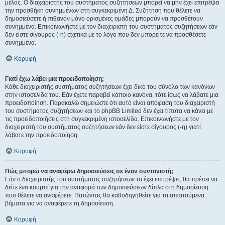
μέλος. Ο διαχειριστής του συστήματος συζητήσεων μπορεί να μην έχει επιτρέψει
την προσθήκη συνημμένων στη συγκεκριμένη Δ. Συζήτηση που θέλετε να
δημοσιεύσετε ή πιθανόν μόνο ορισμένες ομάδες μπορούν να προσθέτουν
συνημμένα. Επικοινωνήστε με τον διαχειριστή του συστήματος συζητήσεων εάν
δεν είστε σίγουρος (-η) σχετικά με το λόγο που δεν μπορείτε να προσθέσετε
συνημμένα.
Κορυφή
Γιατί έχω λάβει μια προειδοποίηση;
Κάθε διαχειριστής συστήματος συζητήσεων έχει δικό του σύνολο των κανόνων
στην ιστοσελίδα του. Εάν έχετε παραβεί κάποιο κανόνα, τότε ίσως να λάβατε μια
προειδοποίηση. Παρακαλώ σημειώστε ότι αυτό είναι απόφαση του διαχειριστή
του συστήματος συζητήσεων και το phpBB Limited δεν έχει τίποτα να κάνει με
τις προειδοποιήσεις στη συγκεκριμένη ιστοσελίδα. Επικοινωνήστε με τον
διαχειριστή του συστήματος συζητήσεων εάν δεν είστε σίγουρος (-η) γιατί
λάβατε την προειδοποίηση.
Κορυφή
Πώς μπορώ να αναφέρω δημοσιεύσεις σε έναν συντονιστή;
Εάν ο διαχειριστής του συστήματος συζητήσεων το έχει επιτρέψει, θα πρέπει να
δείτε ένα κουμπί για την αναφορά των δημοσιεύσεων δίπλα στη δημοσίευση
που θέλετε να αναφέρετε. Πατώντας θα καθοδηγηθείτε για τα απαιτούμενα
βήματα για να αναφέρετε τη δημοσίευση.
Κορυφή