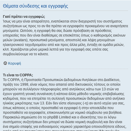
Θέματα σύνδεσης και εγγραφής
Γιατί πρέπει να εγγραφώ;
Ίσως να μην είναι απαραίτητο, εναπόκειται στον διαχειριστή του συστήματος
συζητήσεων ως προς το αν θα πρέπει να εγγραφείτε προκειμένου να αναρτήσετε
μηνύματα. Ωστόσο, η εγγραφή θα σας δώσει πρόσβαση σε πρόσθετες
υπηρεσίες που δεν είναι διαθέσιμες σε επισκέπτες όπως ο καθορισμός εικόνων
μελών (avatars), προσωπικά μηνύματα, αποστολή και λήψη μηνυμάτων
ηλεκτρονικού ταχυδρομείου από και προς άλλα μέλη, ένταξη σε ομάδα μελών,
κλπ. Χρειάζονται μόνο μερικά λεπτά για την εγγραφή σας οπότε σας
συμβουλεύουμε να το κάνετε.
Κορυφή
Τι είναι το COPPA;
Το COPPA, ή Προστασία Προσωπικών Δεδομένων Ανηλίκων στο Διαδίκτυο,
πράξη του 1998, είναι νόμος που απαιτεί από δικτυακούς τόπους οι οποίοι
μπορούν να συλλέγουν πληροφορίες από ανηλίκους κάτω των 13 ετών να
έχουν γραπτή γονική συναίνεση ή κάποια άλλη μέθοδο νομικής επιβεβαίωσης
κηδεμόνα, που να επιτρέπει τη συλλογή προσωπικών δεδομένων από ανήλικο
ηλικίας μικρότερης των 13. Εάν δεν είστε σίγουρος (-η) αν αυτό ισχύει για σας,
όπως κάποιος ο οποίος προσπαθεί να εγγραφεί ή στην ιστοσελίδα που
προσπαθείτε να εγγραφείτε, επικοινωνήστε με νομικό σύμβουλο για βοήθεια.
Παρακαλώ σημειώστε ότι το phpBB Limited και ο ιδιοκτήτης του εν λόγω
συστήματος συζητήσεων δεν μπορεί να δώσει νομική συμβουλή και δεν είναι
ένα σημείο επαφής για ενδοιασμούς νομικού χαρακτήρα οποιουδήποτε είδους,