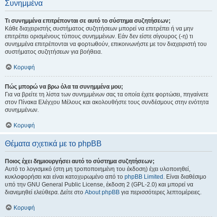
Συνημμένα
Τι συνημμένα επιτρέπονται σε αυτό το σύστημα συζητήσεων;
Κάθε διαχειριστής συστήματος συζητήσεων μπορεί να επιτρέπει ή να μην
επιτρέπει ορισμένους τύπους συνημμένων. Εάν δεν είστε σίγουρος (-η) τι
συνημμένα επιτρέπονται να φορτωθούν, επικοινωνήστε με τον διαχειριστή του
συστήματος συζητήσεων για βοήθεια.
Κορυφή
Πώς μπορώ να βρω όλα τα συνημμένα μου;
Για να βρείτε τη λίστα των συνημμένων σας τα οποία έχετε φορτώσει, πηγαίνετε
στον Πίνακα Ελέγχου Μέλους και ακολουθήστε τους συνδέσμους στην ενότητα
συνημμένων.
Κορυφή
Θέματα σχετικά με το phpBB
Ποιος έχει δημιουργήσει αυτό το σύστημα συζητήσεων;
Αυτό το λογισμικό (στη μη τροποποιημένη του έκδοση) έχει υλοποιηθεί,
κυκλοφορήσει και είναι κατοχυρωμένο από το
phpBB Limited
. Είναι διαθέσιμο
υπό την GNU General Public License, έκδοση 2 (GPL-2.0) και μπορεί να
διανεμηθεί ελεύθερα. Δείτε στο
About phpBB
για περισσότερες λεπτομέρειες.
Κορυφή