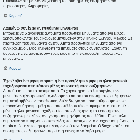
Επικοινωνήστε με έναν διαχειριστή του συστήματος συζητήσεων για
περισσότερες πληροφορίες.
Κορυφή
Λαμβάνω συνέχεια ανεπιθύμητα μηνύματα!
Μπορείτε να διαγράψετε αυτόματα προσωπικά μηνύματα από ένα μέλος,
χρησιμοποιώντας τους κανόνες μηνυμάτων στον Πίνακα Ελέγχου Μέλους. Σε
περίπτωση που λαμβάνετε ανεπιθύμητα προσωπικά μηνύματα από ένα
συγκεκριμένο μέλος, αναφέρετε τα μηνύματα στους συντονιστές. Έχουν τη
δυνατότητα να αποτρέψουν ένα μέλος από την αποστολή προσωπικών
μηνυμάτων.
Κορυφή
Έχω λάβει ένα μήνυμα spam ή ένα προσβλητικό μήνυμα ηλεκτρονικού
ταχυδρομείου από κάποιο μέλος του συστήματος συζητήσεων!
Λυπούμαστε που το ακούμε αυτό. Το χαρακτηριστικό λειτουργίας των
μηνυμάτων ηλεκτρονικού ταχυδρομείου αυτού του συστήματος συζητήσεων
συμπεριλαμβάνουν ασφαλιστικές δικλείδες για να προσπαθήσουμε και να
παρακολουθήσουμε μέλη που αποστέλλουν τέτοια μηνύματα, οπότε στείλτε
μήνυμα ηλεκτρονικού ταχυδρομείου στον διαχειριστή του συστήματος
συζητήσεων με πλήρες αντίγραφο του μηνύματος που λάβατε. Είναι πολύ
σημαντικό να υπάρχουν οι κεφαλίδες που περιέχουν τα στοιχεία του μέλους το
οποίο απέστειλε το μήνυμα ηλεκτρονικού ταχυδρομείου. Ο διαχειριστής του
συστήματος συζητήσεων μπορεί στη συνέχεια να λάβει μέτρα.