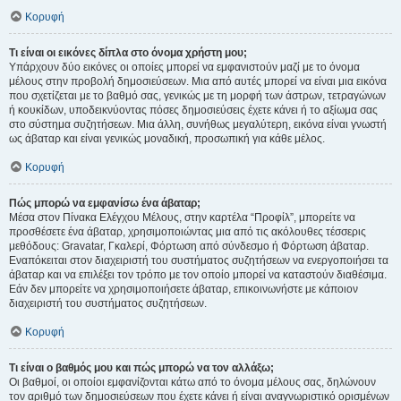
Κορυφή
Τι είναι οι εικόνες δίπλα στο όνομα χρήστη μου;
Υπάρχουν δύο εικόνες οι οποίες μπορεί να εμφανιστούν μαζί με το όνομα
μέλους στην προβολή δημοσιεύσεων. Μια από αυτές μπορεί να είναι μια εικόνα
που σχετίζεται με το βαθμό σας, γενικώς με τη μορφή των άστρων, τετραγώνων
ή κουκίδων, υποδεικνύοντας πόσες δημοσιεύσεις έχετε κάνει ή το αξίωμα σας
στο σύστημα συζητήσεων. Μια άλλη, συνήθως μεγαλύτερη, εικόνα είναι γνωστή
ως άβαταρ και είναι γενικώς μοναδική, προσωπική για κάθε μέλος.
Κορυφή
Πώς μπορώ να εμφανίσω ένα άβαταρ;
Μέσα στον Πίνακα Ελέγχου Μέλους, στην καρτέλα “Προφίλ”, μπορείτε να
προσθέσετε ένα άβαταρ, χρησιμοποιώντας μια από τις ακόλουθες τέσσερις
μεθόδους: Gravatar, Γκαλερί, Φόρτωση από σύνδεσμο ή Φόρτωση άβαταρ.
Εναπόκειται στον διαχειριστή του συστήματος συζητήσεων να ενεργοποιήσει τα
άβαταρ και να επιλέξει τον τρόπο με τον οποίο μπορεί να καταστούν διαθέσιμα.
Εάν δεν μπορείτε να χρησιμοποιήσετε άβαταρ, επικοινωνήστε με κάποιον
διαχειριστή του συστήματος συζητήσεων.
Κορυφή
Τι είναι ο βαθμός μου και πώς μπορώ να τον αλλάξω;
Οι βαθμοί, οι οποίοι εμφανίζονται κάτω από το όνομα μέλους σας, δηλώνουν
τον αριθμό των δημοσιεύσεων που έχετε κάνει ή είναι αναγνωριστικό ορισμένων